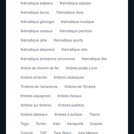
thématique bateaux
thématique espace
thématique faune
Thématique flore
thématique géologie
thématique musique
thématique oiseaux
thématique peinture
thématique pôle
thématique sports
thématique steamers
thématique vélo
thématique émissions communes
thématique îles
timbre de chemin de fer
timbres-poste-Livre
timbres amende
timbres classiques
Timbres de l'amertume
timbres de l'Empire
timbres espagnols
timbres fiscaux
timbres sur timbres
timbres suédois
timbres tableaux
timbres à surtaxe
Titanic
Togo
Tonkin
train
transports
truqués
Turquie
TVP
Type Blanc
type Merson