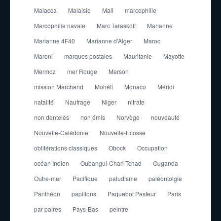
Malacca
Malaisie
Mali
marcophilie
Marcophilie navale
Marc Taraskoff
Marianne
Marianne 4F40
Marianne d'Alger
Maroc
Maroni
marques postales
Mauritanie
Mayotte
Mermoz
mer Rouge
Merson
mission Marchand
Mohéli
Monaco
Méridi
natalité
Naufrage
Niger
nitrate
non dentelés
non émis
Norvège
nouveauté
Nouvelle-Calédonie
Nouvelle-Ecosse
oblitérations classiques
Obock
Occupation
océan Indien
Oubangui-Chari-Tchad
Ouganda
Outre-mer
Pacifique
paludisme
paléontolgie
Panthéon
papillons
Paquebot Pasteur
Paris
par paires
Pays-Bas
peintre