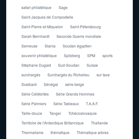
safari philatélique
Sage
Saint-Jacques de Compostelle
Saint-Pierre-et-Miquelon
Saint-Pétersbourg
Sarah Bernhardt
Seconde Guerre mondiale
Semeuse
Slania
Soudan égyptien
souvenir philatélique
Spitzberg
SPM
sports
Stéphane Dugast
Sud-Soudan
Suisse
surchargés
Surchargés du Richelieu
sur taxe
Svalbard
Sénégal
série belge
Série Célébrités
Série Grands Hommes
Série Palmiers
Série Tableaux
T.A.A.F.
Taille-douce
Tanger
Tchécoslovaquie
Territoire de l'Antarctique Britannique
Thaïlande
Thermalisme
thématique
Thématique arbres