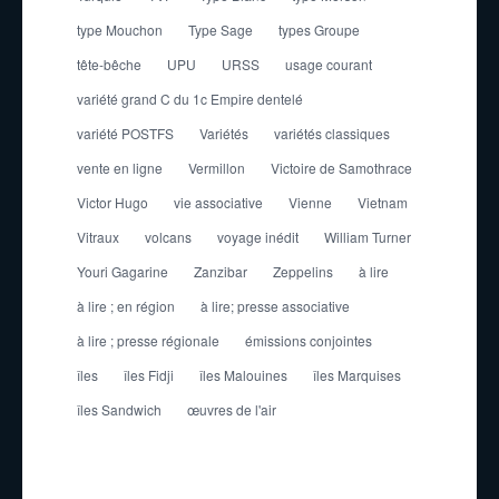
type Mouchon
Type Sage
types Groupe
tête-bêche
UPU
URSS
usage courant
variété grand C du 1c Empire dentelé
variété POSTFS
Variétés
variétés classiques
vente en ligne
Vermillon
Victoire de Samothrace
Victor Hugo
vie associative
Vienne
Vietnam
Vitraux
volcans
voyage inédit
William Turner
Youri Gagarine
Zanzibar
Zeppelins
à lire
à lire ; en région
à lire; presse associative
à lire ; presse régionale
émissions conjointes
îles
îles Fidji
îles Malouines
îles Marquises
îles Sandwich
œuvres de l'air