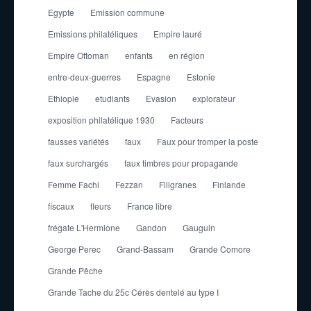
Egypte
Emission commune
Emissions philatéliques
Empire lauré
Empire Ottoman
enfants
en région
entre-deux-guerres
Espagne
Estonie
Ethiopie
etudiants
Evasion
explorateur
exposition philatélique 1930
Facteurs
fausses variétés
faux
Faux pour tromper la poste
faux surchargés
faux timbres pour propagande
Femme Fachi
Fezzan
Filigranes
Finlande
fiscaux
fleurs
France libre
frégate L'Hermione
Gandon
Gauguin
George Perec
Grand-Bassam
Grande Comore
Grande Pêche
Grande Tache du 25c Cérès dentelé au type I