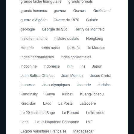
grande tache triangulaire
grands formats
grands hommes
graveur
Gravure
Groënland
guerre d'Algérie
Guerre de 1870
Guinée
géologie
Géorgie du Sud
Henry de Monfreid
histoire maritime
histoire postale
Hongkong
Hongrie
héros russe
Ile Mafia
Ile Maurice
indes néérlandaises
Indes occidentales
Indochine
Indonésie
Inini
Iris
Japon
Jean Batiste Charcot
Jean Mermoz
Jesus-Christ
jeunesse
Jeux olympiques
Joconde
Judaïca
Kandinsky
Kenya
Kiribati
Kuang-Tcheou
Kurdistan
Lado
La Poste
Latécoère
Le 20 centimes Sage
Le Renard
Lettre verte
liens
Louis Napoleon Bonaparte
LVF
Légion Volontaire Française
Madagascar