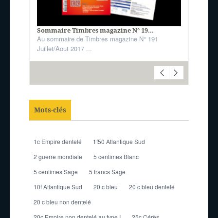
Sommaire Timbres magazine N° 19...
Au sommaire de Timbres magazine N° 191
Juillet/Aout 2017 ...
Mots-clés
1c Empire dentelé
1f50 Atlantique Sud
2 guerre mondiale
5 centimes Blanc
5 centimes Sage
5 francs Sage
10f Atlantique Sud
20 c bleu
20 c bleu dentelé
20 c bleu non dentelé
20c Empire non dentelé au type I
25c Cérès