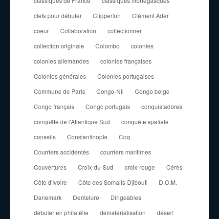
classiques de France
classiques monégasques
clefs pour débuter
Clipperton
Clément Ader
coeur
Collaboration
collectionner
collection originale
Colombo
colonies
colonies allemandes
colonies françaises
Colonies générales
Colonies portugaises
Commune de Paris
Congo-Nil
Congo belge
Congo français
Congo portugais
conquistadores
conquête de l'Atlantique Sud
conquête spatiale
conseils
Constantinople
Coq
Courriers accidentés
courriers maritimes
Couvertures
Croix-du-Sud
croix-rouge
Cérès
Côte d'Ivoire
Côte des Somalis-Djibouti
D.O.M.
Danemark
Dentelure
Dirigeables
débuter en philatélie
dématérialisation
désert