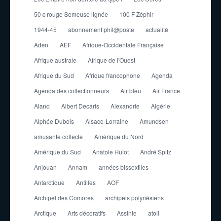
50 c rouge Semeuse lignée
100 F Zéphir
1944-45
abonnement phil@poste
actualité
Aden
AEF
Afrique-Occidentale Française
Afrique australe
Afrique de l'Ouest
Afrique du Sud
Afrique francophone
Agenda
Agenda des collectionneurs
Air bleu
Air France
Aland
Albert Decaris
Alexandrie
Algérie
Alphée Dubois
Alsace-Lorraine
Amundsen
amusante collecte
Amérique du Nord
Amérique du Sud
Anatole Hulot
André Spitz
Anjouan
Annam
années bissextiles
Antarctique
Antilles
AOF
Archipel des Comores
archipels polynésiens
Arctique
Arts décoratifs
Assinie
atoll