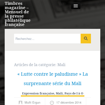
Timbres
magazine –
Mensuel de
la presse
philatélique
française
Qui sommes nous?
France, Monaco, Andorre
Expression française
Articles de la catégorie:
Mali
« Lutte contre le paludisme » La
Europe
surprenante série du Mali
Outre-mer
Expression française
,
Mali
,
Pays de I à O
Agenda
Mufit Ergun
17 décembre 2014