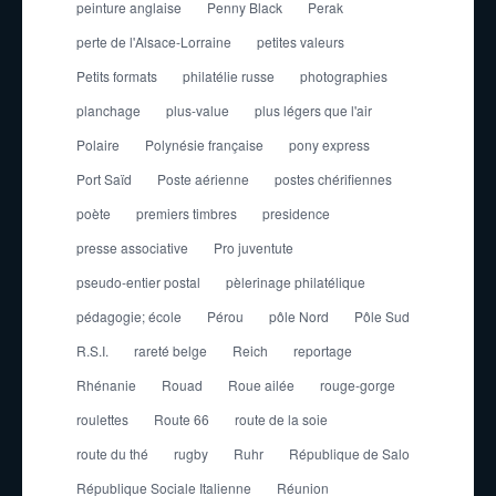
peinture anglaise
Penny Black
Perak
perte de l'Alsace-Lorraine
petites valeurs
Petits formats
philatélie russe
photographies
planchage
plus-value
plus légers que l'air
Polaire
Polynésie française
pony express
Port Saïd
Poste aérienne
postes chérifiennes
poète
premiers timbres
presidence
presse associative
Pro juventute
pseudo-entier postal
pèlerinage philatélique
pédagogie; école
Pérou
pôle Nord
Pôle Sud
R.S.I.
rareté belge
Reich
reportage
Rhénanie
Rouad
Roue ailée
rouge-gorge
roulettes
Route 66
route de la soie
route du thé
rugby
Ruhr
République de Salo
République Sociale Italienne
Réunion