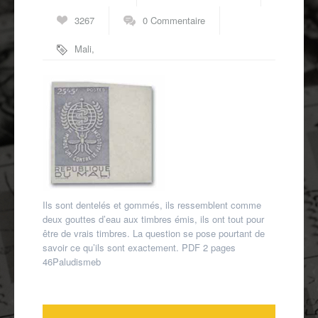
Autres spécialités
3267
0 Commentaire
Mon compte
Mali
,
paludisme
Ils sont dentelés et gommés, ils ressemblent comme
deux gouttes d’eau aux timbres émis, ils ont tout pour
être de vrais timbres. La question se pose pourtant de
savoir ce qu’ils sont exactement. PDF 2 pages
46Paludismeb