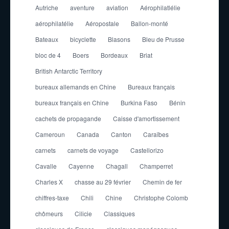
Autriche
aventure
aviation
Aérophilatlélie
aérophilatélie
Aéropostale
Ballon-monté
Bateaux
bicyclette
Blasons
Bleu de Prusse
bloc de 4
Boers
Bordeaux
Briat
British Antarctic Territory
bureaux allemands en Chine
Bureaux français
bureaux français en Chine
Burkina Faso
Bénin
cachets de propagande
Caisse d'amortissement
Cameroun
Canada
Canton
Caraïbes
carnets
carnets de voyage
Castellorizo
Cavalle
Cayenne
Chagall
Champerret
Charles X
chasse au 29 février
Chemin de fer
chiffres-taxe
Chili
Chine
Christophe Colomb
chômeurs
Cilicie
Classiques