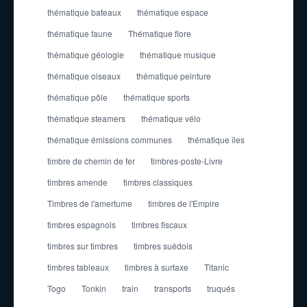
thématique bateaux
thématique espace
thématique faune
Thématique flore
thématique géologie
thématique musique
thématique oiseaux
thématique peinture
thématique pôle
thématique sports
thématique steamers
thématique vélo
thématique émissions communes
thématique îles
timbre de chemin de fer
timbres-poste-Livre
timbres amende
timbres classiques
Timbres de l'amertume
timbres de l'Empire
timbres espagnols
timbres fiscaux
timbres sur timbres
timbres suédois
timbres tableaux
timbres à surtaxe
Titanic
Togo
Tonkin
train
transports
truqués