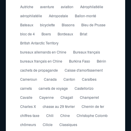
Autriche
aventure
aviation
Aérophilatlélie
aérophilatélie
Aéropostale
Ballon-monté
Bateaux
bicyclette
Blasons
Bleu de Prusse
bloc de 4
Boers
Bordeaux
Briat
British Antarctic Territory
bureaux allemands en Chine
Bureaux français
bureaux français en Chine
Burkina Faso
Bénin
cachets de propagande
Caisse d'amortissement
Cameroun
Canada
Canton
Caraïbes
carnets
carnets de voyage
Castellorizo
Cavalle
Cayenne
Chagall
Champerret
Charles X
chasse au 29 février
Chemin de fer
chiffres-taxe
Chili
Chine
Christophe Colomb
chômeurs
Cilicie
Classiques