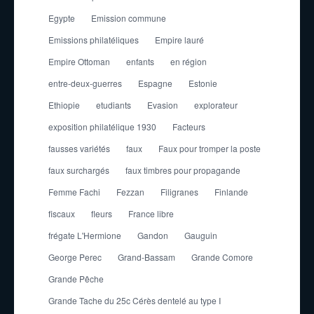
Egypte
Emission commune
Emissions philatéliques
Empire lauré
Empire Ottoman
enfants
en région
entre-deux-guerres
Espagne
Estonie
Ethiopie
etudiants
Evasion
explorateur
exposition philatélique 1930
Facteurs
fausses variétés
faux
Faux pour tromper la poste
faux surchargés
faux timbres pour propagande
Femme Fachi
Fezzan
Filigranes
Finlande
fiscaux
fleurs
France libre
frégate L'Hermione
Gandon
Gauguin
George Perec
Grand-Bassam
Grande Comore
Grande Pêche
Grande Tache du 25c Cérès dentelé au type I