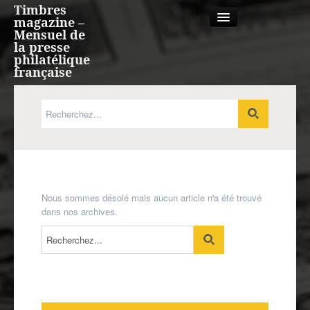
Timbres
magazine –
Mensuel de
la presse
philatélique
française
Qui sommes nous?
France, Monaco, Andorre
Expression française
Nous sommes désolé mais aucun article n'a été trouvé
dans nos archives.
Europe
Outre-mer
Agenda