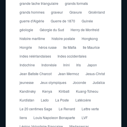
grande tache triangulaire
grands formats
grands hommes
graveur
Gravure
Groënland
guerre d'Algérie
Guerre de 1870
Guinée
géologie
Géorgie du Sud
Henry de Monfreid
histoire maritime
histoire postale
Hongkong
Hongrie
héros russe
Ile Mafia
Ile Maurice
indes néérlandaises
Indes occidentales
Indochine
Indonésie
Inini
Iris
Japon
Jean Batiste Charcot
Jean Mermoz
Jesus-Christ
jeunesse
Jeux olympiques
Joconde
Judaïca
Kandinsky
Kenya
Kiribati
Kuang-Tcheou
Kurdistan
Lado
La Poste
Latécoère
Le 20 centimes Sage
Le Renard
Lettre verte
liens
Louis Napoleon Bonaparte
LVF
Légion Volontaire Française
Madagascar