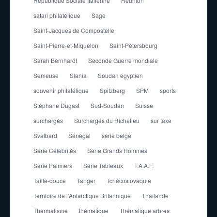
République Sociale Italienne
Réunion
safari philatélique
Sage
Saint-Jacques de Compostelle
Saint-Pierre-et-Miquelon
Saint-Pétersbourg
Sarah Bernhardt
Seconde Guerre mondiale
Semeuse
Slania
Soudan égyptien
souvenir philatélique
Spitzberg
SPM
sports
Stéphane Dugast
Sud-Soudan
Suisse
surchargés
Surchargés du Richelieu
sur taxe
Svalbard
Sénégal
série belge
Série Célébrités
Série Grands Hommes
Série Palmiers
Série Tableaux
T.A.A.F.
Taille-douce
Tanger
Tchécoslovaquie
Territoire de l'Antarctique Britannique
Thaïlande
Thermalisme
thématique
Thématique arbres