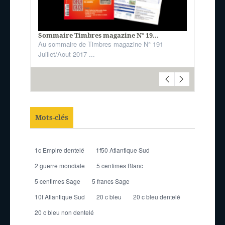
Sommaire Timbres magazine N° 19...
Au sommaire de Timbres magazine N° 191
Juillet/Aout 2017 ...
Mots-clés
1c Empire dentelé
1f50 Atlantique Sud
2 guerre mondiale
5 centimes Blanc
5 centimes Sage
5 francs Sage
10f Atlantique Sud
20 c bleu
20 c bleu dentelé
20 c bleu non dentelé