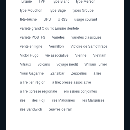
Turquie
TVP
Type Blanc
type Merson
type Mouchon
Type Sage
types Groupe
tête-bêche
UPU
URSS
usage courant
variété grand C du 1c Empire dentelé
variété POSTFS
Variétés
variétés classiques
vente en ligne
Vermillon
Victoire de Samothrace
Victor Hugo
vie associative
Vienne
Vietnam
Vitraux
volcans
voyage inédit
William Turner
Youri Gagarine
Zanzibar
Zeppelins
à lire
à lire ; en région
à lire; presse associative
à lire ; presse régionale
émissions conjointes
îles
îles Fidji
îles Malouines
îles Marquises
îles Sandwich
œuvres de l'air