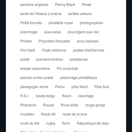
peinture anglaise
Penny Black
Perak
perte de l'Alsace-Lorraine
petites valeurs
Petits formats
philatélie russe
photographies
planchage
plus-value
plus légers que l'air
Polaire
Polynésie française
pony express
Port Saïd
Poste aérienne
postes chérifiennes
poète
premiers timbres
presidence
presse associative
Pro juventute
pseudo-entier postal
pèlerinage philatélique
pédagogie; école
Pérou
pôle Nord
Pôle Sud
R.S.I.
rareté belge
Reich
reportage
Rhénanie
Rouad
Roue ailée
rouge-gorge
roulettes
Route 66
route de la soie
route du thé
rugby
Ruhr
République de Salo