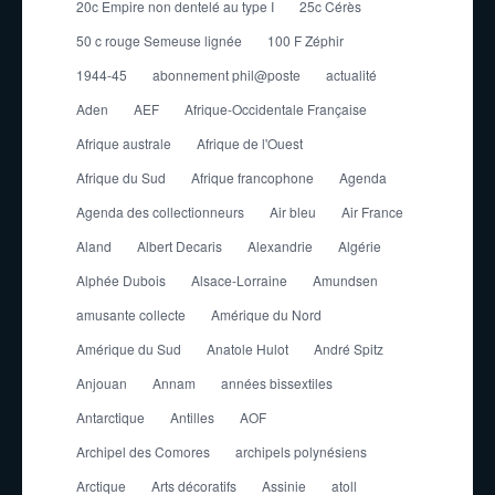
20c Empire non dentelé au type I
25c Cérès
50 c rouge Semeuse lignée
100 F Zéphir
1944-45
abonnement phil@poste
actualité
Aden
AEF
Afrique-Occidentale Française
Afrique australe
Afrique de l'Ouest
Afrique du Sud
Afrique francophone
Agenda
Agenda des collectionneurs
Air bleu
Air France
Aland
Albert Decaris
Alexandrie
Algérie
Alphée Dubois
Alsace-Lorraine
Amundsen
amusante collecte
Amérique du Nord
Amérique du Sud
Anatole Hulot
André Spitz
Anjouan
Annam
années bissextiles
Antarctique
Antilles
AOF
Archipel des Comores
archipels polynésiens
Arctique
Arts décoratifs
Assinie
atoll