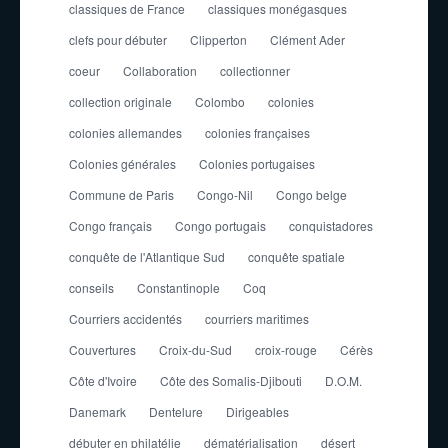
classiques de France
classiques monégasques
clefs pour débuter
Clipperton
Clément Ader
coeur
Collaboration
collectionner
collection originale
Colombo
colonies
colonies allemandes
colonies françaises
Colonies générales
Colonies portugaises
Commune de Paris
Congo-Nil
Congo belge
Congo français
Congo portugais
conquistadores
conquête de l'Atlantique Sud
conquête spatiale
conseils
Constantinople
Coq
Courriers accidentés
courriers maritimes
Couvertures
Croix-du-Sud
croix-rouge
Cérès
Côte d'Ivoire
Côte des Somalis-Djibouti
D.O.M.
Danemark
Dentelure
Dirigeables
débuter en philatélie
dématérialisation
désert