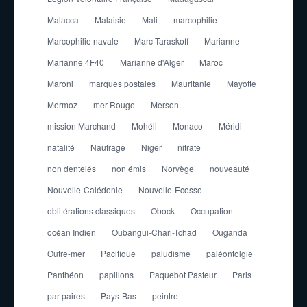
Malacca
Malaisie
Mali
marcophilie
Marcophilie navale
Marc Taraskoff
Marianne
Marianne 4F40
Marianne d'Alger
Maroc
Maroni
marques postales
Mauritanie
Mayotte
Mermoz
mer Rouge
Merson
mission Marchand
Mohéli
Monaco
Méridi
natalité
Naufrage
Niger
nitrate
non dentelés
non émis
Norvège
nouveauté
Nouvelle-Calédonie
Nouvelle-Ecosse
oblitérations classiques
Obock
Occupation
océan Indien
Oubangui-Chari-Tchad
Ouganda
Outre-mer
Pacifique
paludisme
paléontolgie
Panthéon
papillons
Paquebot Pasteur
Paris
par paires
Pays-Bas
peintre