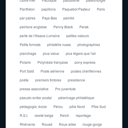
Outre-mer
Pacifique
paludisme
paléontolgie
Panthéon
papillons
Paquebot Pasteur
Paris
par paires
Pays-Bas
peintre
peinture anglaise
Penny Black
Perak
perte de l'Alsace-Lorraine
petites valeurs
Petits formats
philatélie russe
photographies
planchage
plus-value
plus légers que l'air
Polaire
Polynésie française
pony express
Port Saïd
Poste aérienne
postes chérifiennes
poète
premiers timbres
presidence
presse associative
Pro juventute
pseudo-entier postal
pèlerinage philatélique
pédagogie; école
Pérou
pôle Nord
Pôle Sud
R.S.I.
rareté belge
Reich
reportage
Rhénanie
Rouad
Roue ailée
rouge-gorge