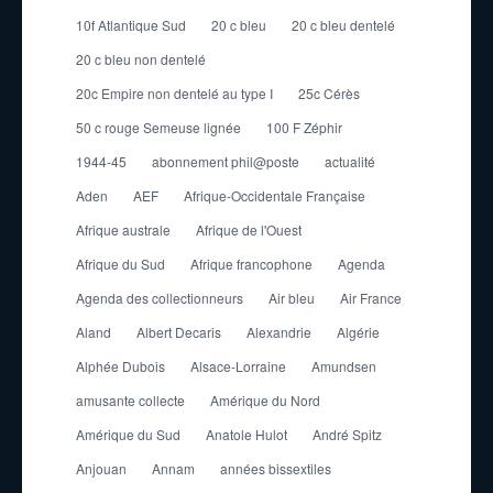
10f Atlantique Sud
20 c bleu
20 c bleu dentelé
20 c bleu non dentelé
20c Empire non dentelé au type I
25c Cérès
50 c rouge Semeuse lignée
100 F Zéphir
1944-45
abonnement phil@poste
actualité
Aden
AEF
Afrique-Occidentale Française
Afrique australe
Afrique de l'Ouest
Afrique du Sud
Afrique francophone
Agenda
Agenda des collectionneurs
Air bleu
Air France
Aland
Albert Decaris
Alexandrie
Algérie
Alphée Dubois
Alsace-Lorraine
Amundsen
amusante collecte
Amérique du Nord
Amérique du Sud
Anatole Hulot
André Spitz
Anjouan
Annam
années bissextiles