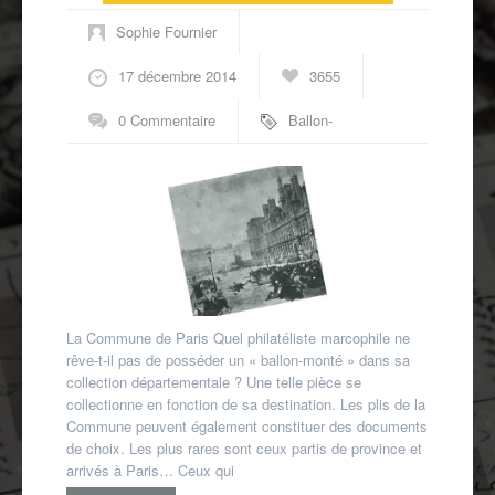
Autres spécialités
Sophie Fournier
Mon compte
17 décembre 2014
3655
0 Commentaire
Ballon-
monté
,
Commune de
Paris
La Commune de Paris Quel philatéliste marcophile ne
rêve-t-il pas de posséder un « ballon-monté » dans sa
collection départementale ? Une telle pièce se
collectionne en fonction de sa destination. Les plis de la
Commune peuvent également constituer des documents
de choix. Les plus rares sont ceux partis de province et
arrivés à Paris… Ceux qui