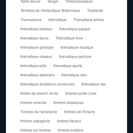
Taille-douce
Tanger
Tchécoslovaquie
Territoire de l'Antarctique Britannique
Thaïlande
Thermalisme
thématique
Thématique arbres
thématique bateaux
thématique espace
thématique faune
Thématique flore
thématique géologie
thématique musique
thématique oiseaux
thématique peinture
thématique pôle
thématique sports
thématique steamers
thématique vélo
thématique émissions communes
thématique îles
timbre de chemin de fer
timbres-poste-Livre
timbres amende
timbres classiques
Timbres de l'amertume
timbres de l'Empire
timbres espagnols
timbres fiscaux
timbres sur timbres
timbres suédois