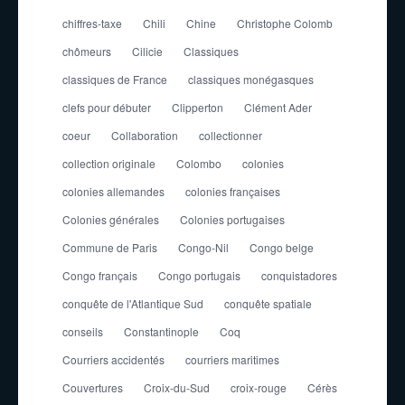
chiffres-taxe
Chili
Chine
Christophe Colomb
chômeurs
Cilicie
Classiques
classiques de France
classiques monégasques
clefs pour débuter
Clipperton
Clément Ader
coeur
Collaboration
collectionner
collection originale
Colombo
colonies
colonies allemandes
colonies françaises
Colonies générales
Colonies portugaises
Commune de Paris
Congo-Nil
Congo belge
Congo français
Congo portugais
conquistadores
conquête de l'Atlantique Sud
conquête spatiale
conseils
Constantinople
Coq
Courriers accidentés
courriers maritimes
Couvertures
Croix-du-Sud
croix-rouge
Cérès