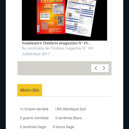
Sommaire Timbres magazine N° 19...
Au sommaire de Timbres magazine N° 191
Juillet/Aout 2017 ...
Mots-clés
1c Empire dentelé
1f50 Atlantique Sud
2 guerre mondiale
5 centimes Blanc
5 centimes Sage
5 francs Sage