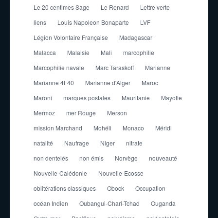
Le 20 centimes Sage
Le Renard
Lettre verte
liens
Louis Napoleon Bonaparte
LVF
Légion Volontaire Française
Madagascar
Malacca
Malaisie
Mali
marcophilie
Marcophilie navale
Marc Taraskoff
Marianne
Marianne 4F40
Marianne d'Alger
Maroc
Maroni
marques postales
Mauritanie
Mayotte
Mermoz
mer Rouge
Merson
mission Marchand
Mohéli
Monaco
Méridi
natalité
Naufrage
Niger
nitrate
non dentelés
non émis
Norvège
nouveauté
Nouvelle-Calédonie
Nouvelle-Ecosse
oblitérations classiques
Obock
Occupation
océan Indien
Oubangui-Chari-Tchad
Ouganda