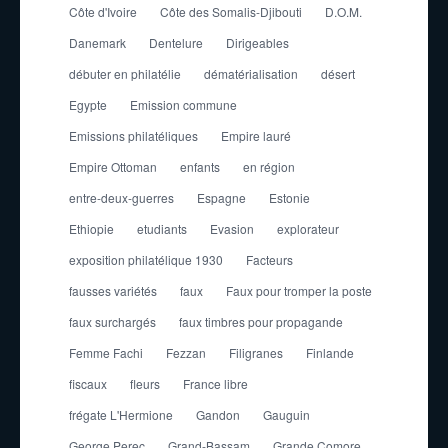
Côte d'Ivoire
Côte des Somalis-Djibouti
D.O.M.
Danemark
Dentelure
Dirigeables
débuter en philatélie
dématérialisation
désert
Egypte
Emission commune
Emissions philatéliques
Empire lauré
Empire Ottoman
enfants
en région
entre-deux-guerres
Espagne
Estonie
Ethiopie
etudiants
Evasion
explorateur
exposition philatélique 1930
Facteurs
fausses variétés
faux
Faux pour tromper la poste
faux surchargés
faux timbres pour propagande
Femme Fachi
Fezzan
Filigranes
Finlande
fiscaux
fleurs
France libre
frégate L'Hermione
Gandon
Gauguin
George Perec
Grand-Bassam
Grande Comore