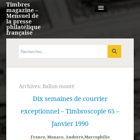
Timbres
magazine –
Mensuel de
la presse
philatélique
française
Qui sommes nous?
France, Monaco, Andorre
Expression française
Archives:
Ballon-monté
Dix semaines de courrier
Europe
exceptionnel – Timbroscopie 65 –
Outre-mer
Janvier 1990
Agenda
France, Monaco, Andorre
,
Marcophilie