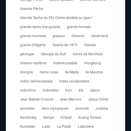
Grande Pêche
Grande Tache du 25c Cérès dentelé au type I
grande tache triangulaire
grands formats
grands hommes
graveur
Gravure
Groënland
guerre d'Algérie
Guerre de 1870
Guinée
géologie
Géorgie du Sud
Henry de Monfreid
histoire maritime
histoire postale
Hongkong
Hongrie
héros russe
Ile Mafia
Ile Maurice
indes néérlandaises
Indes occidentales
Indochine
Indonésie
Inini
Iris
Japon
Jean Batiste Charcot
Jean Mermoz
Jesus-Christ
jeunesse
Jeux olympiques
Joconde
Judaïca
Kandinsky
Kenya
Kiribati
Kuang-Tcheou
Kurdistan
Lado
La Poste
Latécoère