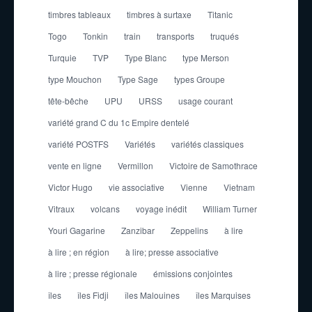
timbres tableaux
timbres à surtaxe
Titanic
Togo
Tonkin
train
transports
truqués
Turquie
TVP
Type Blanc
type Merson
type Mouchon
Type Sage
types Groupe
tête-bêche
UPU
URSS
usage courant
variété grand C du 1c Empire dentelé
variété POSTFS
Variétés
variétés classiques
vente en ligne
Vermillon
Victoire de Samothrace
Victor Hugo
vie associative
Vienne
Vietnam
Vitraux
volcans
voyage inédit
William Turner
Youri Gagarine
Zanzibar
Zeppelins
à lire
à lire ; en région
à lire; presse associative
à lire ; presse régionale
émissions conjointes
îles
îles Fidji
îles Malouines
îles Marquises