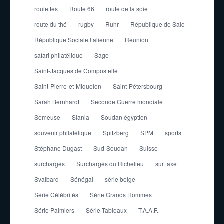
roulettes
Route 66
route de la soie
route du thé
rugby
Ruhr
République de Salo
République Sociale Italienne
Réunion
safari philatélique
Sage
Saint-Jacques de Compostelle
Saint-Pierre-et-Miquelon
Saint-Pétersbourg
Sarah Bernhardt
Seconde Guerre mondiale
Semeuse
Slania
Soudan égyptien
souvenir philatélique
Spitzberg
SPM
sports
Stéphane Dugast
Sud-Soudan
Suisse
surchargés
Surchargés du Richelieu
sur taxe
Svalbard
Sénégal
série belge
Série Célébrités
Série Grands Hommes
Série Palmiers
Série Tableaux
T.A.A.F.