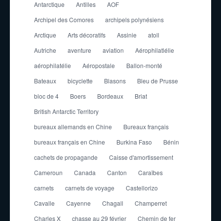
Antarctique
Antilles
AOF
Archipel des Comores
archipels polynésiens
Arctique
Arts décoratifs
Assinie
atoll
Autriche
aventure
aviation
Aérophilatlélie
aérophilatélie
Aéropostale
Ballon-monté
Bateaux
bicyclette
Blasons
Bleu de Prusse
bloc de 4
Boers
Bordeaux
Briat
British Antarctic Territory
bureaux allemands en Chine
Bureaux français
bureaux français en Chine
Burkina Faso
Bénin
cachets de propagande
Caisse d'amortissement
Cameroun
Canada
Canton
Caraïbes
carnets
carnets de voyage
Castellorizo
Cavalle
Cayenne
Chagall
Champerret
Charles X
chasse au 29 février
Chemin de fer