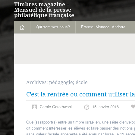
Timbres magazine –
Mensuel de la presse
philatélique française
Qui sommes nous?
France, Monaco, Andorre
Archives:
pédagogie; école
C’est la rentrée ou comment utiliser la 
Carole Gerothwohl
15 janvier 2016
Quel(s) rapport(s) entre un timbre israélien, une série d’enve
dit comment intéresser les élèves et faire passer des notions 
sans valeur faciale apparente a été émis par Israël le 12 septe