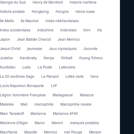
Géorgie du Sud
Henry de Monfreid
histoire maritime
histoire postale
Hongkong
Hongrie
héros russe
Ile Mafia
Ile Maurice
indes néérlandaises
Indes occidentales
Indochine
Indonésie
Inini
Iris
Japon
Jean Batiste Charcot
Jean Mermoz
Jesus-Christ
jeunesse
Jeux olympiques
Joconde
Judaïca
Kandinsky
Kenya
Kiribati
Kuang-Tcheou
Kurdistan
Lado
La Poste
Latécoère
Le 20 centimes Sage
Le Renard
Lettre verte
liens
Louis Napoleon Bonaparte
LVF
Légion Volontaire Française
Madagascar
Malacca
Malaisie
Mali
marcophilie
Marcophilie navale
Marc Taraskoff
Marianne
Marianne 4F40
Marianne d'Alger
Maroc
Maroni
marques postales
Mauritanie
Mayotte
Mermoz
mer Rouge
Merson