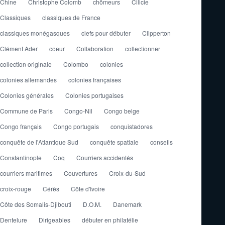
Chine
Christophe Colomb
chômeurs
Cilicie
Classiques
classiques de France
classiques monégasques
clefs pour débuter
Clipperton
Clément Ader
coeur
Collaboration
collectionner
collection originale
Colombo
colonies
colonies allemandes
colonies françaises
Colonies générales
Colonies portugaises
Commune de Paris
Congo-Nil
Congo belge
Congo français
Congo portugais
conquistadores
conquête de l'Atlantique Sud
conquête spatiale
conseils
Constantinople
Coq
Courriers accidentés
courriers maritimes
Couvertures
Croix-du-Sud
croix-rouge
Cérès
Côte d'Ivoire
Côte des Somalis-Djibouti
D.O.M.
Danemark
Dentelure
Dirigeables
débuter en philatélie