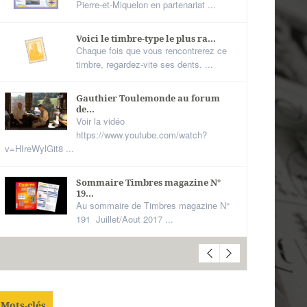
Pierre-et-Miquelon en partenariat ...
Voici le timbre-type le plus ra...
Chaque fois que vous rencontrerez ce
timbre, regardez-vite ses dents. ...
Gauthier Toulemonde au forum
de...
Voir la vidéo
https://www.youtube.com/watch?
v=HIreWylGit8 ...
Sommaire Timbres magazine N°
19...
Au sommaire de Timbres magazine N°
191 Juillet/Aout 2017 ...
Mots-clés