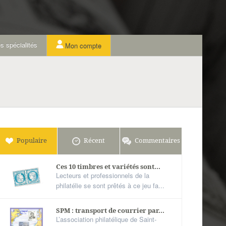
s spécialités
Mon compte
Populaire
Récent
Commentaires
Ces 10 timbres et variétés sont...
Lecteurs et professionnels de la
philatélie se sont prêtés à ce jeu fa...
SPM : transport de courrier par...
L’association philatélique de Saint-