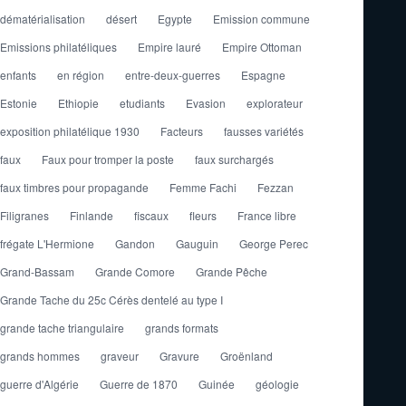
dématérialisation
désert
Egypte
Emission commune
Emissions philatéliques
Empire lauré
Empire Ottoman
enfants
en région
entre-deux-guerres
Espagne
Estonie
Ethiopie
etudiants
Evasion
explorateur
exposition philatélique 1930
Facteurs
fausses variétés
faux
Faux pour tromper la poste
faux surchargés
faux timbres pour propagande
Femme Fachi
Fezzan
Filigranes
Finlande
fiscaux
fleurs
France libre
frégate L'Hermione
Gandon
Gauguin
George Perec
Grand-Bassam
Grande Comore
Grande Pêche
Grande Tache du 25c Cérès dentelé au type I
grande tache triangulaire
grands formats
grands hommes
graveur
Gravure
Groënland
guerre d'Algérie
Guerre de 1870
Guinée
géologie