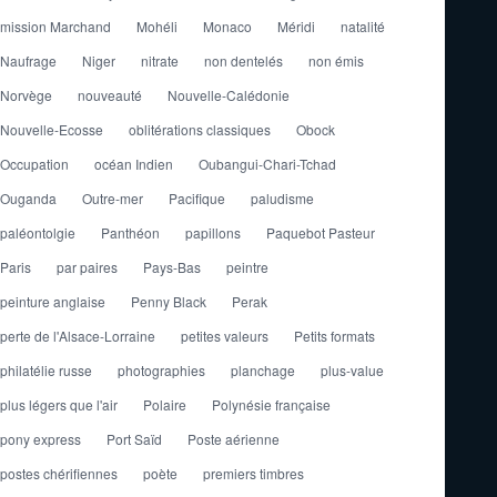
mission Marchand
Mohéli
Monaco
Méridi
natalité
Naufrage
Niger
nitrate
non dentelés
non émis
Norvège
nouveauté
Nouvelle-Calédonie
Nouvelle-Ecosse
oblitérations classiques
Obock
Occupation
océan Indien
Oubangui-Chari-Tchad
Ouganda
Outre-mer
Pacifique
paludisme
paléontolgie
Panthéon
papillons
Paquebot Pasteur
Paris
par paires
Pays-Bas
peintre
peinture anglaise
Penny Black
Perak
perte de l'Alsace-Lorraine
petites valeurs
Petits formats
philatélie russe
photographies
planchage
plus-value
plus légers que l'air
Polaire
Polynésie française
pony express
Port Saïd
Poste aérienne
postes chérifiennes
poète
premiers timbres