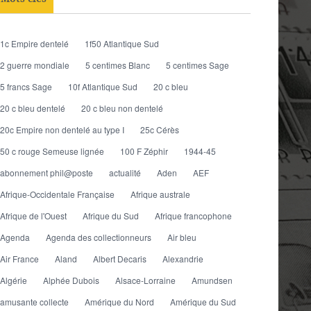
1c Empire dentelé
1f50 Atlantique Sud
2 guerre mondiale
5 centimes Blanc
5 centimes Sage
5 francs Sage
10f Atlantique Sud
20 c bleu
20 c bleu dentelé
20 c bleu non dentelé
20c Empire non dentelé au type I
25c Cérès
50 c rouge Semeuse lignée
100 F Zéphir
1944-45
abonnement phil@poste
actualité
Aden
AEF
Afrique-Occidentale Française
Afrique australe
Afrique de l'Ouest
Afrique du Sud
Afrique francophone
Agenda
Agenda des collectionneurs
Air bleu
Air France
Aland
Albert Decaris
Alexandrie
Algérie
Alphée Dubois
Alsace-Lorraine
Amundsen
amusante collecte
Amérique du Nord
Amérique du Sud