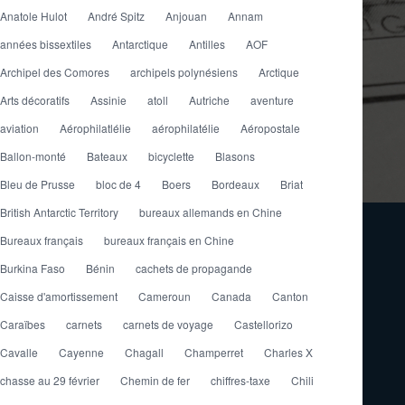
Anatole Hulot
André Spitz
Anjouan
Annam
années bissextiles
Antarctique
Antilles
AOF
Archipel des Comores
archipels polynésiens
Arctique
Arts décoratifs
Assinie
atoll
Autriche
aventure
aviation
Aérophilatlélie
aérophilatélie
Aéropostale
Ballon-monté
Bateaux
bicyclette
Blasons
Bleu de Prusse
bloc de 4
Boers
Bordeaux
Briat
British Antarctic Territory
bureaux allemands en Chine
Bureaux français
bureaux français en Chine
Burkina Faso
Bénin
cachets de propagande
Caisse d'amortissement
Cameroun
Canada
Canton
Caraïbes
carnets
carnets de voyage
Castellorizo
Cavalle
Cayenne
Chagall
Champerret
Charles X
chasse au 29 février
Chemin de fer
chiffres-taxe
Chili