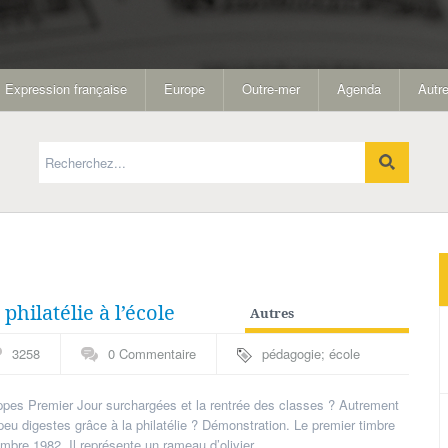
Expression française
Europe
Outre-mer
Agenda
Autre
philatélie à l’école
Autres
spécialités
,
Méthodologie
3258
0 Commentaire
pédagogie; école
loppes Premier Jour surchargées et la rentrée des classes ? Autrement
peu digestes grâce à la philatélie ? Démonstration. Le premier timbre
mbre 1982. Il représente un rameau d’olivier,