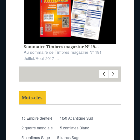
Sommaire Timbres magazine N° 19...
Au sommaire de Timbres magazine N° 191
Juillet/Aout 2017 ...
Mots-clés
1c Empire dentelé
1f50 Atlantique Sud
2 guerre mondiale
5 centimes Blanc
5 centimes Sage
5 francs Sage