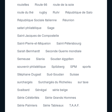
roulettes
Route 66
route de la soie
route du thé
rugby
Ruhr
République de Salo
République Sociale Italienne
Réunion
safari philatélique
Sage
Saint-Jacques de Compostelle
Saint-Pierre-et-Miquelon
Saint-Pétersbourg
Sarah Bernhardt
Seconde Guerre mondiale
Semeuse
Slania
Soudan égyptien
souvenir philatélique
Spitzberg
SPM
sports
Stéphane Dugast
Sud-Soudan
Suisse
surchargés
Surchargés du Richelieu
sur taxe
Svalbard
Sénégal
série belge
Série Célébrités
Série Grands Hommes
Série Palmiers
Série Tableaux
T.A.A.F.