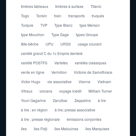
timbres tableaux
timbres à surtaxe
Titanic
Togo
Tonkin
train
transports
truqués
Turquie
TVP
Type Blanc
type Merson
type Mouchon
Type Sage
types Groupe
tête-bêche
UPU
URSS
usage courant
variété grand C du 1c Empire dentelé
variété POSTFS
Variétés
variétés classiques
vente en ligne
Vermillon
Victoire de Samothrace
Victor Hugo
vie associative
Vienne
Vietnam
Vitraux
volcans
voyage inédit
William Turner
Youri Gagarine
Zanzibar
Zeppelins
à lire
à lire ; en région
à lire; presse associative
à lire ; presse régionale
émissions conjointes
îles
îles Fidji
îles Malouines
îles Marquises