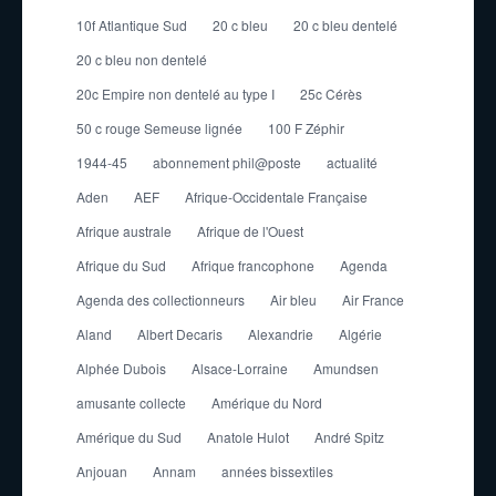
10f Atlantique Sud
20 c bleu
20 c bleu dentelé
20 c bleu non dentelé
20c Empire non dentelé au type I
25c Cérès
50 c rouge Semeuse lignée
100 F Zéphir
1944-45
abonnement phil@poste
actualité
Aden
AEF
Afrique-Occidentale Française
Afrique australe
Afrique de l'Ouest
Afrique du Sud
Afrique francophone
Agenda
Agenda des collectionneurs
Air bleu
Air France
Aland
Albert Decaris
Alexandrie
Algérie
Alphée Dubois
Alsace-Lorraine
Amundsen
amusante collecte
Amérique du Nord
Amérique du Sud
Anatole Hulot
André Spitz
Anjouan
Annam
années bissextiles