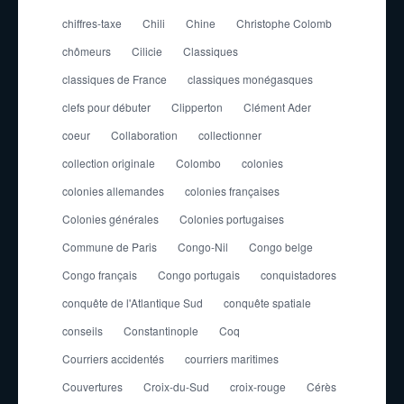
chiffres-taxe
Chili
Chine
Christophe Colomb
chômeurs
Cilicie
Classiques
classiques de France
classiques monégasques
clefs pour débuter
Clipperton
Clément Ader
coeur
Collaboration
collectionner
collection originale
Colombo
colonies
colonies allemandes
colonies françaises
Colonies générales
Colonies portugaises
Commune de Paris
Congo-Nil
Congo belge
Congo français
Congo portugais
conquistadores
conquête de l'Atlantique Sud
conquête spatiale
conseils
Constantinople
Coq
Courriers accidentés
courriers maritimes
Couvertures
Croix-du-Sud
croix-rouge
Cérès