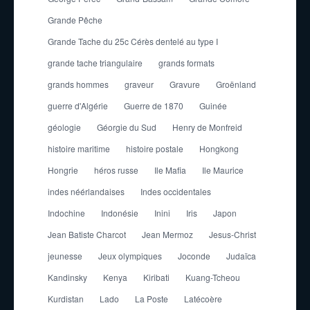
Grande Pêche
Grande Tache du 25c Cérès dentelé au type I
grande tache triangulaire
grands formats
grands hommes
graveur
Gravure
Groënland
guerre d'Algérie
Guerre de 1870
Guinée
géologie
Géorgie du Sud
Henry de Monfreid
histoire maritime
histoire postale
Hongkong
Hongrie
héros russe
Ile Mafia
Ile Maurice
indes néérlandaises
Indes occidentales
Indochine
Indonésie
Inini
Iris
Japon
Jean Batiste Charcot
Jean Mermoz
Jesus-Christ
jeunesse
Jeux olympiques
Joconde
Judaïca
Kandinsky
Kenya
Kiribati
Kuang-Tcheou
Kurdistan
Lado
La Poste
Latécoère