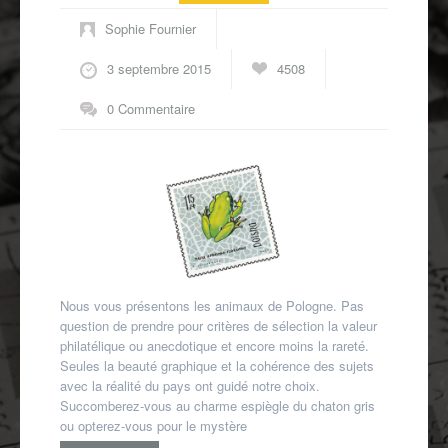
Autres spécialités
Sophie Fournier
Mon compte
3 septembre 2015
4508
0 Commentaire
Nous vous présentons les animaux de Pologne. Pas
question de prendre pour critères de sélection la valeur
philatélique ou anecdotique et encore moins la rareté.
Seules la beauté graphique et la cohérence des sujets
avec la réalité du pays ont guidé notre choix.
Succomberez-vous au charme espiègle du chaton gris
ou opterez-vous pour le mystère