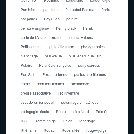
Outre-mer
Pacifique
paludisme
paléontolgie
Panthéon
papillons
Paquebot Pasteur
Paris
par paires
Pays-Bas
peintre
peinture anglaise
Penny Black
Perak
perte de l'Alsace-Lorraine
petites valeurs
Petits formats
philatélie russe
photographies
planchage
plus-value
plus légers que l'air
Polaire
Polynésie française
pony express
Port Saïd
Poste aérienne
postes chérifiennes
poète
premiers timbres
presidence
presse associative
Pro juventute
pseudo-entier postal
pèlerinage philatélique
pédagogie; école
Pérou
pôle Nord
Pôle Sud
R.S.I.
rareté belge
Reich
reportage
Rhénanie
Rouad
Roue ailée
rouge-gorge