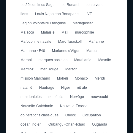
Le 20 centimes Sage
Le Renard
Lettre verte
liens
Louis Napoleon Bonaparte
LVF
Légion Volontaire Française
Madagascar
Malacca
Malaisie
Mali
marcophilie
Marcophilie navale
Marc Taraskoff
Marianne
Marianne 4F40
Marianne d'Alger
Maroc
Maroni
marques postales
Mauritanie
Mayotte
Mermoz
mer Rouge
Merson
mission Marchand
Mohéli
Monaco
Méridi
natalité
Naufrage
Niger
nitrate
non dentelés
non émis
Norvège
nouveauté
Nouvelle-Calédonie
Nouvelle-Ecosse
oblitérations classiques
Obock
Occupation
océan Indien
Oubangui-Chari-Tchad
Ouganda