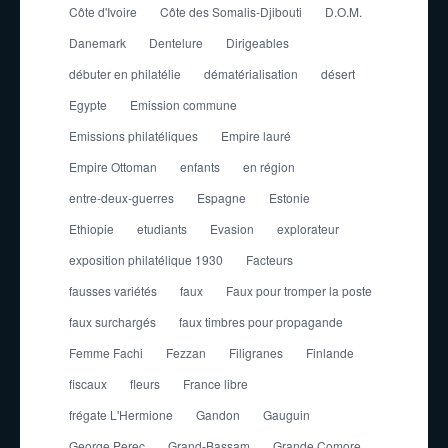
Côte d'Ivoire
Côte des Somalis-Djibouti
D.O.M.
Danemark
Dentelure
Dirigeables
débuter en philatélie
dématérialisation
désert
Egypte
Emission commune
Emissions philatéliques
Empire lauré
Empire Ottoman
enfants
en région
entre-deux-guerres
Espagne
Estonie
Ethiopie
etudiants
Evasion
explorateur
exposition philatélique 1930
Facteurs
fausses variétés
faux
Faux pour tromper la poste
faux surchargés
faux timbres pour propagande
Femme Fachi
Fezzan
Filigranes
Finlande
fiscaux
fleurs
France libre
frégate L'Hermione
Gandon
Gauguin
George Perec
Grand-Bassam
Grande Comore