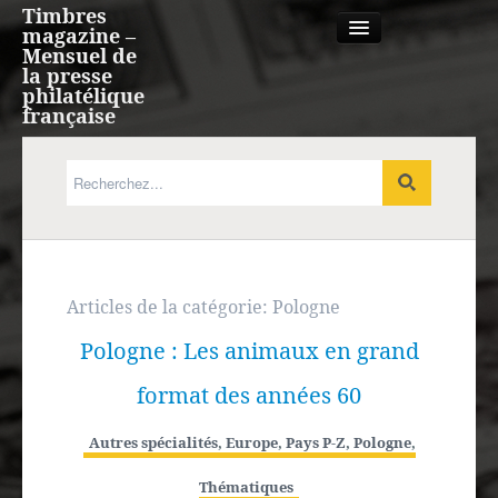
Timbres
magazine –
Mensuel de
la presse
philatélique
française
Qui sommes nous?
France, Monaco, Andorre
Expression française
Articles de la catégorie:
Pologne
Pologne : Les animaux en grand
Europe
format des années 60
Outre-mer
Autres spécialités
,
Europe
,
Pays P-Z
,
Pologne
,
Agenda
Thématiques