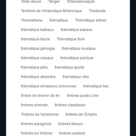
Taille-douce
Tanger
Tchécoslovaquie
Territoire de l'Antarctique Britannique
Thaïlande
Thermalisme
thématique
Thématique arbres
thématique bateaux
thématique espace
thématique faune
Thématique flore
thématique géologie
thématique musique
thématique oiseaux
thématique peinture
thématique pôle
thématique sports
thématique steamers
thématique vélo
thématique émissions communes
thématique îles
timbre de chemin de fer
timbres-poste-Livre
timbres amende
timbres classiques
Timbres de l'amertume
timbres de l'Empire
timbres espagnols
timbres fiscaux
timbres sur timbres
timbres suédois