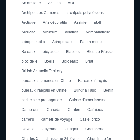
Antarctique
Antilles
AOF
Archipel des Comores
archipels polynésiens
Arctique
Arts décoratifs
Assinie
atoll
Autriche
aventure
aviation
Aérophilatlélie
aérophilatélie
Aéropostale
Ballon-monté
Bateaux
bicyclette
Blasons
Bleu de Prusse
bloc de 4
Boers
Bordeaux
Briat
British Antarctic Territory
bureaux allemands en Chine
Bureaux français
bureaux français en Chine
Burkina Faso
Bénin
cachets de propagande
Caisse d'amortissement
Cameroun
Canada
Canton
Caraïbes
carnets
carnets de voyage
Castellorizo
Cavalle
Cayenne
Chagall
Champerret
Charles X
chasse au 29 février
Chemin de fer