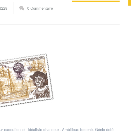
spécialités
,
Explorateurs
,
Thém
3229
0 Commentaire
r exceptionnel. Idéaliste chanceux. Ambitieux forcené. Génie doté