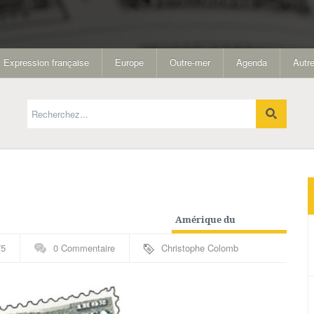
Expression française
Europe
Outre-mer
Agenda
Autre
Amérique du
Nord
,
Autres
75
0 Commentaire
Christophe Colomb
spécialités
,
Etats-
Unis
,
Explorateurs
,
Non
classé
,
Outre-