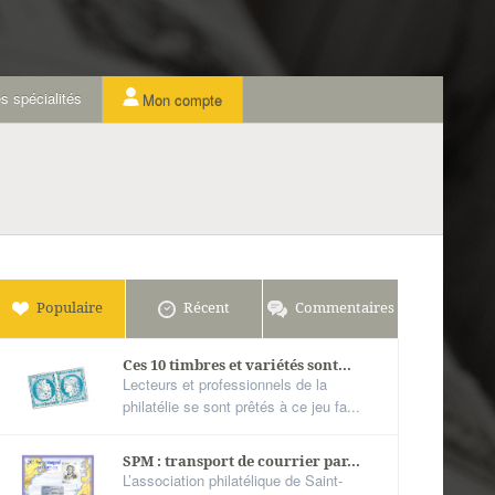
s spécialités
Mon compte
Populaire
Récent
Commentaires
Ces 10 timbres et variétés sont...
Lecteurs et professionnels de la
philatélie se sont prêtés à ce jeu fa...
SPM : transport de courrier par...
L’association philatélique de Saint-