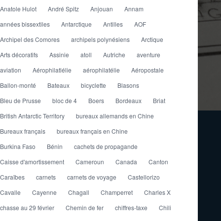
Anatole Hulot
André Spitz
Anjouan
Annam
années bissextiles
Antarctique
Antilles
AOF
Archipel des Comores
archipels polynésiens
Arctique
Arts décoratifs
Assinie
atoll
Autriche
aventure
aviation
Aérophilatlélie
aérophilatélie
Aéropostale
Ballon-monté
Bateaux
bicyclette
Blasons
Bleu de Prusse
bloc de 4
Boers
Bordeaux
Briat
British Antarctic Territory
bureaux allemands en Chine
Bureaux français
bureaux français en Chine
Burkina Faso
Bénin
cachets de propagande
Caisse d'amortissement
Cameroun
Canada
Canton
Caraïbes
carnets
carnets de voyage
Castellorizo
Cavalle
Cayenne
Chagall
Champerret
Charles X
chasse au 29 février
Chemin de fer
chiffres-taxe
Chili