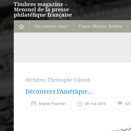
Timbres magazine –
Mensuel de la presse
philatélique française
Qui sommes nous?
France, Monaco, Andorre
Archives:
Christophe Colomb
Découvrez l’Amérique…
Sophie Fournier
26 mai 2015
43