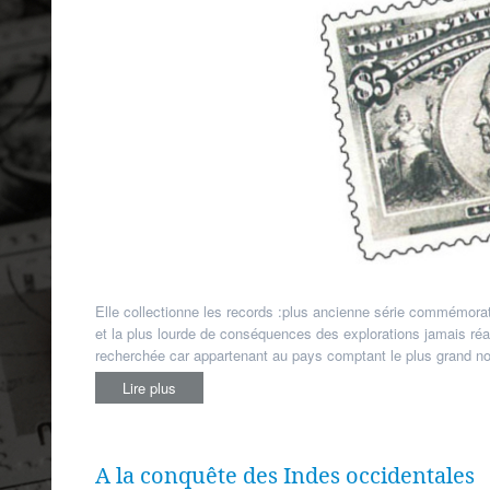
Elle collectionne les records :plus ancienne série commémorat
et la plus lourde de conséquences des explorations jamais réali
recherchée car appartenant au pays comptant le plus grand n
Lire plus
A la conquête des Indes occidentales