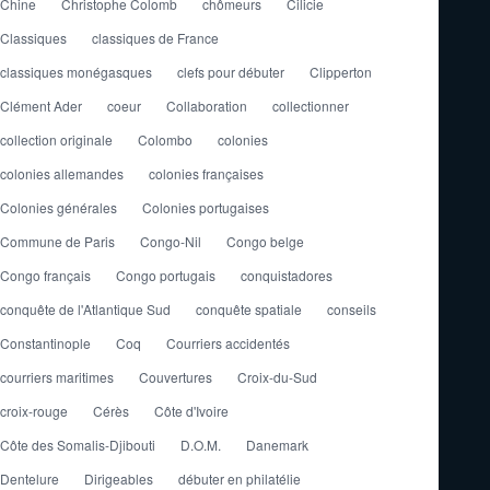
Chine
Christophe Colomb
chômeurs
Cilicie
Classiques
classiques de France
classiques monégasques
clefs pour débuter
Clipperton
Clément Ader
coeur
Collaboration
collectionner
collection originale
Colombo
colonies
colonies allemandes
colonies françaises
Colonies générales
Colonies portugaises
Commune de Paris
Congo-Nil
Congo belge
Congo français
Congo portugais
conquistadores
conquête de l'Atlantique Sud
conquête spatiale
conseils
Constantinople
Coq
Courriers accidentés
courriers maritimes
Couvertures
Croix-du-Sud
croix-rouge
Cérès
Côte d'Ivoire
Côte des Somalis-Djibouti
D.O.M.
Danemark
Dentelure
Dirigeables
débuter en philatélie