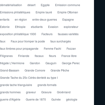
dématérialisation
désert
Egypte
Emission commune
Emissions philatéliques
Empire lauré
Empire Ottoman
enfants
en région
entre-deux-guerres
Espagne
Estonie
Ethiopie
etudiants
Evasion
explorateur
exposition philatélique 1930
Facteurs
fausses variétés
faux
Faux pour tromper la poste
faux surchargés
faux timbres pour propagande
Femme Fachi
Fezzan
Filigranes
Finlande
fiscaux
fleurs
France libre
frégate L'Hermione
Gandon
Gauguin
George Perec
Grand-Bassam
Grande Comore
Grande Pêche
Grande Tache du 25c Cérès dentelé au type I
grande tache triangulaire
grands formats
grands hommes
graveur
Gravure
Groënland
guerre d'Algérie
Guerre de 1870
Guinée
géologie