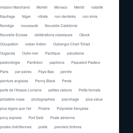
mission Marchand
Mohéli
Monaco
Méridi
natalité
Naufrage
Niger
nitrate
non dentelés
non émis
Norvège
nouveauté
Nouvelle-Calédonie
Nouvelle-Ecosse
oblitérations classiques
Obock
Occupation
océan Indien
Oubangui-Chari-Tchad
Ouganda
Outre-mer
Pacifique
paludisme
paléontolgie
Panthéon
papillons
Paquebot Pasteur
Paris
par paires
Pays-Bas
peintre
peinture anglaise
Penny Black
Perak
perte de l'Alsace-Lorraine
petites valeurs
Petits formats
philatélie russe
photographies
planchage
plus-value
plus légers que l'air
Polaire
Polynésie française
pony express
Port Saïd
Poste aérienne
postes chérifiennes
poète
premiers timbres