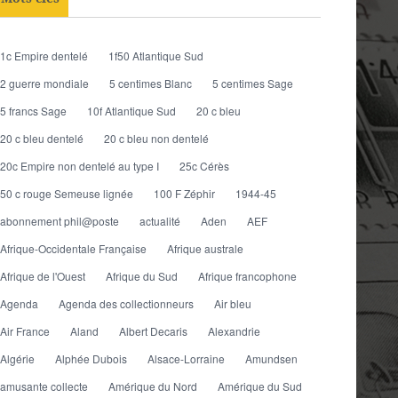
atiques
1c Empire dentelé
1f50 Atlantique Sud
2 guerre mondiale
5 centimes Blanc
5 centimes Sage
5 francs Sage
10f Atlantique Sud
20 c bleu
20 c bleu dentelé
20 c bleu non dentelé
20c Empire non dentelé au type I
25c Cérès
50 c rouge Semeuse lignée
100 F Zéphir
1944-45
abonnement phil@poste
actualité
Aden
AEF
Afrique-Occidentale Française
Afrique australe
Afrique de l'Ouest
Afrique du Sud
Afrique francophone
Agenda
Agenda des collectionneurs
Air bleu
Air France
Aland
Albert Decaris
Alexandrie
Algérie
Alphée Dubois
Alsace-Lorraine
Amundsen
amusante collecte
Amérique du Nord
Amérique du Sud