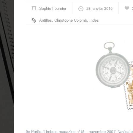
Sophie Fournier
23 janvier 2015
Antilles
,
Christophe Colomb
,
Indes
occidentales
9e Partie (Timbres magazine n°18 – novembre 2001) Navigateu