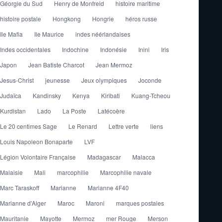
Géorgie du Sud
Henry de Monfreid
histoire maritime
histoire postale
Hongkong
Hongrie
héros russe
Ile Mafia
Ile Maurice
indes néérlandaises
Indes occidentales
Indochine
Indonésie
Inini
Iris
Japon
Jean Batiste Charcot
Jean Mermoz
Jesus-Christ
jeunesse
Jeux olympiques
Joconde
Judaïca
Kandinsky
Kenya
Kiribati
Kuang-Tcheou
Kurdistan
Lado
La Poste
Latécoère
Le 20 centimes Sage
Le Renard
Lettre verte
liens
Louis Napoleon Bonaparte
LVF
Légion Volontaire Française
Madagascar
Malacca
Malaisie
Mali
marcophilie
Marcophilie navale
Marc Taraskoff
Marianne
Marianne 4F40
Marianne d'Alger
Maroc
Maroni
marques postales
Mauritanie
Mayotte
Mermoz
mer Rouge
Merson