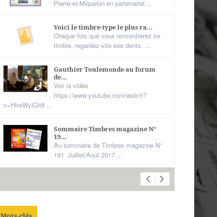
Pierre-et-Miquelon en partenariat ...
Voici le timbre-type le plus ra...
Chaque fois que vous rencontrerez ce
timbre, regardez-vite ses dents. ...
Gauthier Toulemonde au forum
de...
Voir la vidéo
https://www.youtube.com/watch?
v=HIreWylGit8 ...
Sommaire Timbres magazine N°
19...
Au sommaire de Timbres magazine N°
191 Juillet/Aout 2017 ...
Mots-clés