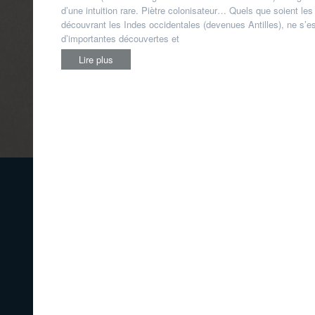
d’une intuition rare. Piètre colonisateur… Quels que soient les
découvrant les Indes occidentales (devenues Antilles), ne s’es
d’importantes découvertes et
Lire plus