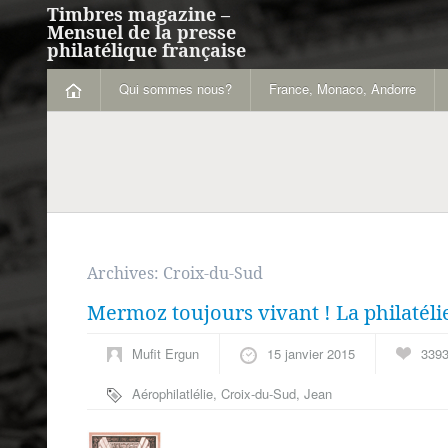
Timbres magazine –
Mensuel de la presse
philatélique française
Qui sommes nous?
France, Monaco, Andorre
Archives:
Croix-du-Sud
Mermoz toujours vivant ! La philatél
Mufit Ergun
15 janvier 2015
339
Aérophilatlélie
,
Croix-du-Sud
,
Jean
Mermoz
,
Mermoz