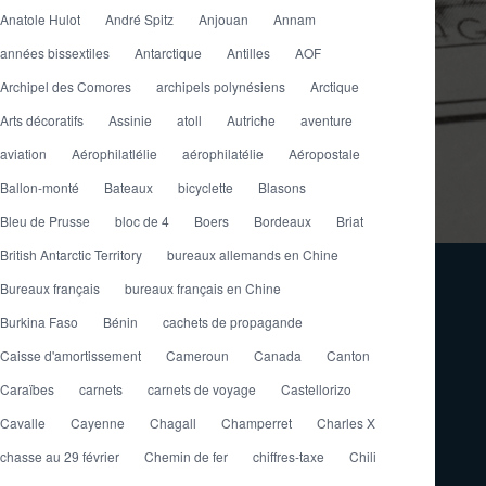
Anatole Hulot
André Spitz
Anjouan
Annam
années bissextiles
Antarctique
Antilles
AOF
Archipel des Comores
archipels polynésiens
Arctique
Arts décoratifs
Assinie
atoll
Autriche
aventure
aviation
Aérophilatlélie
aérophilatélie
Aéropostale
Ballon-monté
Bateaux
bicyclette
Blasons
Bleu de Prusse
bloc de 4
Boers
Bordeaux
Briat
British Antarctic Territory
bureaux allemands en Chine
Bureaux français
bureaux français en Chine
Burkina Faso
Bénin
cachets de propagande
Caisse d'amortissement
Cameroun
Canada
Canton
Caraïbes
carnets
carnets de voyage
Castellorizo
Cavalle
Cayenne
Chagall
Champerret
Charles X
chasse au 29 février
Chemin de fer
chiffres-taxe
Chili