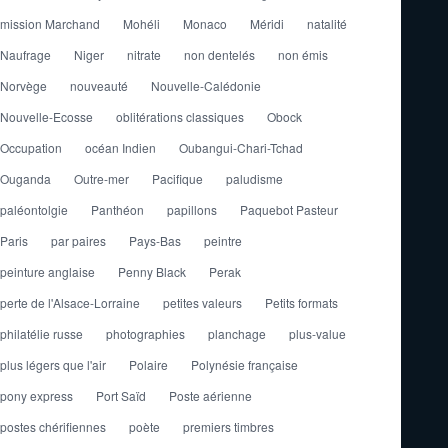
mission Marchand
Mohéli
Monaco
Méridi
natalité
Naufrage
Niger
nitrate
non dentelés
non émis
Norvège
nouveauté
Nouvelle-Calédonie
Nouvelle-Ecosse
oblitérations classiques
Obock
Occupation
océan Indien
Oubangui-Chari-Tchad
Ouganda
Outre-mer
Pacifique
paludisme
paléontolgie
Panthéon
papillons
Paquebot Pasteur
Paris
par paires
Pays-Bas
peintre
peinture anglaise
Penny Black
Perak
perte de l'Alsace-Lorraine
petites valeurs
Petits formats
philatélie russe
photographies
planchage
plus-value
plus légers que l'air
Polaire
Polynésie française
pony express
Port Saïd
Poste aérienne
postes chérifiennes
poète
premiers timbres