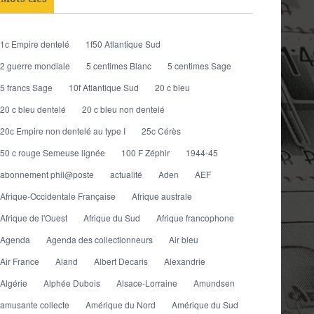
1c Empire dentelé
1f50 Atlantique Sud
2 guerre mondiale
5 centimes Blanc
5 centimes Sage
5 francs Sage
10f Atlantique Sud
20 c bleu
20 c bleu dentelé
20 c bleu non dentelé
20c Empire non dentelé au type I
25c Cérès
50 c rouge Semeuse lignée
100 F Zéphir
1944-45
abonnement phil@poste
actualité
Aden
AEF
Afrique-Occidentale Française
Afrique australe
Afrique de l'Ouest
Afrique du Sud
Afrique francophone
Agenda
Agenda des collectionneurs
Air bleu
Air France
Aland
Albert Decaris
Alexandrie
Algérie
Alphée Dubois
Alsace-Lorraine
Amundsen
amusante collecte
Amérique du Nord
Amérique du Sud