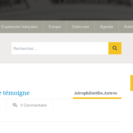
Expression française
Europe
Outre-mer
Agenda
Autre
ie témoigne
Aérophilatélie
,
Autres
spécialités
3
0 Commentaire