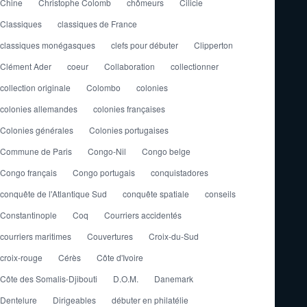
Chine
Christophe Colomb
chômeurs
Cilicie
Classiques
classiques de France
classiques monégasques
clefs pour débuter
Clipperton
Clément Ader
coeur
Collaboration
collectionner
collection originale
Colombo
colonies
colonies allemandes
colonies françaises
Colonies générales
Colonies portugaises
Commune de Paris
Congo-Nil
Congo belge
Congo français
Congo portugais
conquistadores
conquête de l'Atlantique Sud
conquête spatiale
conseils
Constantinople
Coq
Courriers accidentés
courriers maritimes
Couvertures
Croix-du-Sud
croix-rouge
Cérès
Côte d'Ivoire
Côte des Somalis-Djibouti
D.O.M.
Danemark
Dentelure
Dirigeables
débuter en philatélie