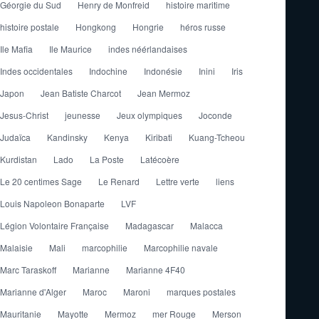
Géorgie du Sud
Henry de Monfreid
histoire maritime
histoire postale
Hongkong
Hongrie
héros russe
Ile Mafia
Ile Maurice
indes néérlandaises
Indes occidentales
Indochine
Indonésie
Inini
Iris
Japon
Jean Batiste Charcot
Jean Mermoz
Jesus-Christ
jeunesse
Jeux olympiques
Joconde
Judaïca
Kandinsky
Kenya
Kiribati
Kuang-Tcheou
Kurdistan
Lado
La Poste
Latécoère
Le 20 centimes Sage
Le Renard
Lettre verte
liens
Louis Napoleon Bonaparte
LVF
Légion Volontaire Française
Madagascar
Malacca
Malaisie
Mali
marcophilie
Marcophilie navale
Marc Taraskoff
Marianne
Marianne 4F40
Marianne d'Alger
Maroc
Maroni
marques postales
Mauritanie
Mayotte
Mermoz
mer Rouge
Merson