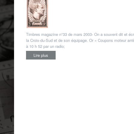
Timbres magazine n°33 de mars 2003- On a souvent dit et écr
la Croix-du-Sud et de son équipage. Or « Coupons moteur arrièr
à 10 h 52 par un radio;
Lire plus