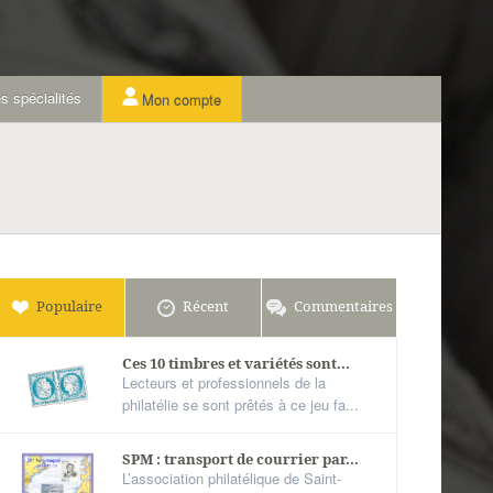
s spécialités
Mon compte
Populaire
Récent
Commentaires
Ces 10 timbres et variétés sont...
Lecteurs et professionnels de la
philatélie se sont prêtés à ce jeu fa...
SPM : transport de courrier par...
L’association philatélique de Saint-