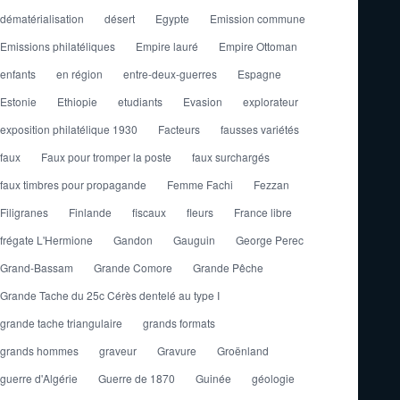
dématérialisation
désert
Egypte
Emission commune
Emissions philatéliques
Empire lauré
Empire Ottoman
enfants
en région
entre-deux-guerres
Espagne
Estonie
Ethiopie
etudiants
Evasion
explorateur
exposition philatélique 1930
Facteurs
fausses variétés
faux
Faux pour tromper la poste
faux surchargés
faux timbres pour propagande
Femme Fachi
Fezzan
Filigranes
Finlande
fiscaux
fleurs
France libre
frégate L'Hermione
Gandon
Gauguin
George Perec
Grand-Bassam
Grande Comore
Grande Pêche
Grande Tache du 25c Cérès dentelé au type I
grande tache triangulaire
grands formats
grands hommes
graveur
Gravure
Groënland
guerre d'Algérie
Guerre de 1870
Guinée
géologie