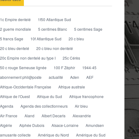
1c Empire dentelé
1f50 Atlantique Sud
2 guerre mondiale
5 centimes Blanc
5 centimes Sage
5 francs Sage
10f Atlantique Sud
20 c bleu
20 c bleu dentelé
20 c bleu non dentelé
20c Empire non dentelé au type I
25c Cérès
50 c rouge Semeuse lignée
100 F Zéphir
1944-45
abonnement phil@poste
actualité
Aden
AEF
Afrique-Occidentale Française
Afrique australe
Afrique de l'Ouest
Afrique du Sud
Afrique francophone
Agenda
Agenda des collectionneurs
Air bleu
Air France
Aland
Albert Decaris
Alexandrie
Algérie
Alphée Dubois
Alsace-Lorraine
Amundsen
amusante collecte
Amérique du Nord
Amérique du Sud