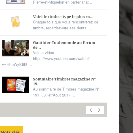
Pierre-et-Miquelon en partenariat ...
Voici le timbre-type le plus ra...
Chaque fois que vous rencontrerez ce
timbre, regardez-vite ses dents. ...
Gauthier Toulemonde au forum
de...
Voir la vidéo
https://www.youtube.com/watch?
v=HIreWylGit8 ...
Sommaire Timbres magazine N°
19...
Au sommaire de Timbres magazine N°
191 Juillet/Aout 2017 ...
Mots-clés