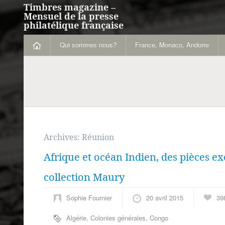
Timbres magazine –
Mensuel de la presse
philatélique française
Qui sommes nous?
France, Monaco, Andorre
Archives:
Réunion
Afrique et océan Indien, des pièces ex
collection Maury
Sophie Fournier
20 avril 2015
39
Algérie
,
Colonies générales
,
Congo