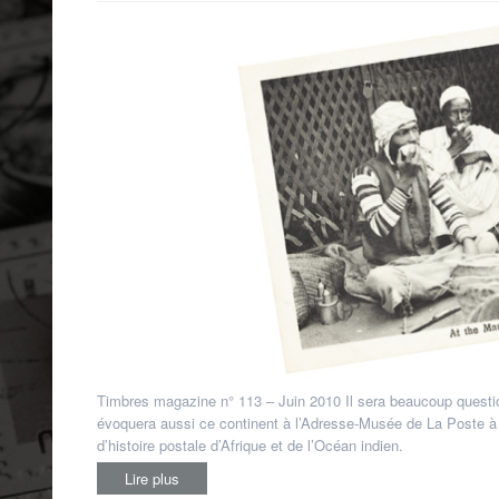
français
,
Fezzan
,
Ile Maurice
,
Kenya
,
Madagascar
,
Maroc
,
Ouganda
,
Réunion
,
Togo
,
Zanzibar
Timbres magazine n° 113 – Juin 2010 Il sera beaucoup questio
évoquera aussi ce continent à l’Adresse-Musée de La Poste à P
d’histoire postale d’Afrique et de l’Océan indien.
Lire plus