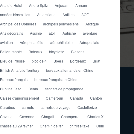
Anatole Hulot
André Spitz
Anjouan
Annam
années bissextiles
Antarctique
Antilles
AOF
Archipel des Comores
archipels polynésiens
Arctique
Arts décoratifs
Assinie
atoll
Autriche
aventure
aviation
Aérophilatlélie
aérophilatélie
Aéropostale
Ballon-monté
Bateaux
bicyclette
Blasons
Bleu de Prusse
bloc de 4
Boers
Bordeaux
Briat
British Antarctic Territory
bureaux allemands en Chine
Bureaux français
bureaux français en Chine
Burkina Faso
Bénin
cachets de propagande
Caisse d'amortissement
Cameroun
Canada
Canton
Caraïbes
carnets
carnets de voyage
Castellorizo
Cavalle
Cayenne
Chagall
Champerret
Charles X
chasse au 29 février
Chemin de fer
chiffres-taxe
Chili