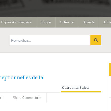
Expression française
Europe
Outre-mer
Agenda
Autre
ceptionnelles de la
Outre-mer
,
Sujets
généraux
81
0 Commentaire