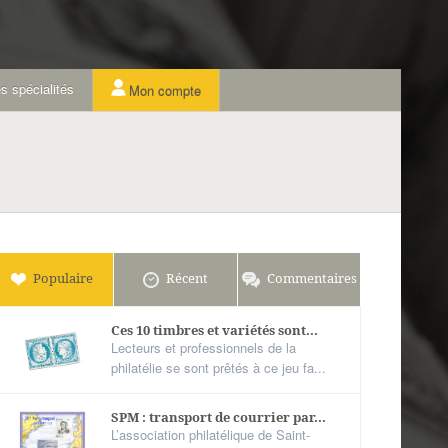
s spécialités
Mon compte
Populaire
Récent
Commentaires
Ces 10 timbres et variétés sont...
Lecteurs et professionnels de la
philatélie se sont prêtés à ce jeu fa...
SPM : transport de courrier par...
L’association philatélique de Saint-