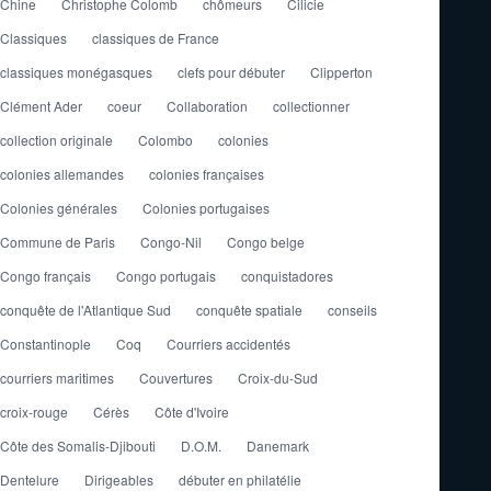
Chine
Christophe Colomb
chômeurs
Cilicie
Classiques
classiques de France
classiques monégasques
clefs pour débuter
Clipperton
Clément Ader
coeur
Collaboration
collectionner
collection originale
Colombo
colonies
colonies allemandes
colonies françaises
Colonies générales
Colonies portugaises
Commune de Paris
Congo-Nil
Congo belge
Congo français
Congo portugais
conquistadores
conquête de l'Atlantique Sud
conquête spatiale
conseils
Constantinople
Coq
Courriers accidentés
courriers maritimes
Couvertures
Croix-du-Sud
croix-rouge
Cérès
Côte d'Ivoire
Côte des Somalis-Djibouti
D.O.M.
Danemark
Dentelure
Dirigeables
débuter en philatélie