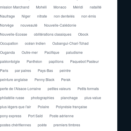
mission Marchand
Mohéli
Monaco
Méridi
natalité
Naufrage
Niger
nitrate
non dentelés
non émis
Norvège
nouveauté
Nouvelle-Calédonie
Nouvelle-Ecosse
oblitérations classiques
Obock
Occupation
océan Indien
Oubangui-Chari-Tchad
Ouganda
Outre-mer
Pacifique
paludisme
paléontolgie
Panthéon
papillons
Paquebot Pasteur
Paris
par paires
Pays-Bas
peintre
peinture anglaise
Penny Black
Perak
perte de l'Alsace-Lorraine
petites valeurs
Petits formats
philatélie russe
photographies
planchage
plus-value
plus légers que l'air
Polaire
Polynésie française
pony express
Port Saïd
Poste aérienne
postes chérifiennes
poète
premiers timbres