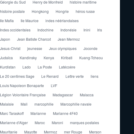
Géorgie du Sud
Henry de Monfreid
histoire maritime
histoire postale
Hongkong
Hongrie
héros russe
Ile Mafia
Ile Maurice
indes néérlandaises
Indes occidentales
Indochine
Indonésie
Inini
Iris
Japon
Jean Batiste Charcot
Jean Mermoz
Jesus-Christ
jeunesse
Jeux olympiques
Joconde
Judaïca
Kandinsky
Kenya
Kiribati
Kuang-Tcheou
Kurdistan
Lado
La Poste
Latécoère
Le 20 centimes Sage
Le Renard
Lettre verte
liens
Louis Napoleon Bonaparte
LVF
Légion Volontaire Française
Madagascar
Malacca
Malaisie
Mali
marcophilie
Marcophilie navale
Marc Taraskoff
Marianne
Marianne 4F40
Marianne d'Alger
Maroc
Maroni
marques postales
Mauritanie
Mayotte
Mermoz
mer Rouge
Merson