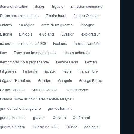
dématérialisation
désert
Egypte
Emission commune
Emissions philatéliques
Empire lauré
Empire Ottoman
enfants
en région
entre-deux-guerres
Espagne
Estonie
Ethiopie
etudiants
Evasion
explorateur
exposition philatélique 1930
Facteurs
fausses variétés
faux
Faux pour tromper la poste
faux surchargés
faux timbres pour propagande
Femme Fachi
Fezzan
Filigranes
Finlande
fiscaux
fleurs
France libre
frégate L'Hermione
Gandon
Gauguin
George Perec
Grand-Bassam
Grande Comore
Grande Pêche
Grande Tache du 25c Cérès dentelé au type I
grande tache triangulaire
grands formats
grands hommes
graveur
Gravure
Groënland
guerre d'Algérie
Guerre de 1870
Guinée
géologie