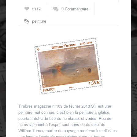
Autres spécialités
3117
0 Commentaire
Mon compte
peinture
anglaise
,
thématique
peinture
,
William
Turner
Timbres magazine n°109 de février 2010 S’il est une
peinture mal connue, c’est bien la peinture anglaise,
pourtant riche de talents nombreux et variés. Peu de
noms viennent à l’esprit sauf sans doute celui de
William Turner, maître du paysage moderne inscrit dans
une longue lignée de paysagistes avec un temps