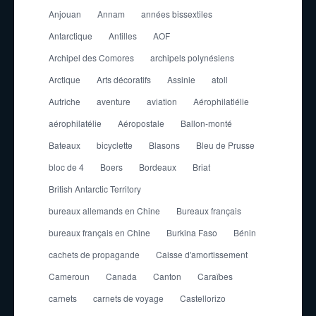
Anjouan
Annam
années bissextiles
Antarctique
Antilles
AOF
Archipel des Comores
archipels polynésiens
Arctique
Arts décoratifs
Assinie
atoll
Autriche
aventure
aviation
Aérophilatlélie
aérophilatélie
Aéropostale
Ballon-monté
Bateaux
bicyclette
Blasons
Bleu de Prusse
bloc de 4
Boers
Bordeaux
Briat
British Antarctic Territory
bureaux allemands en Chine
Bureaux français
bureaux français en Chine
Burkina Faso
Bénin
cachets de propagande
Caisse d'amortissement
Cameroun
Canada
Canton
Caraïbes
carnets
carnets de voyage
Castellorizo