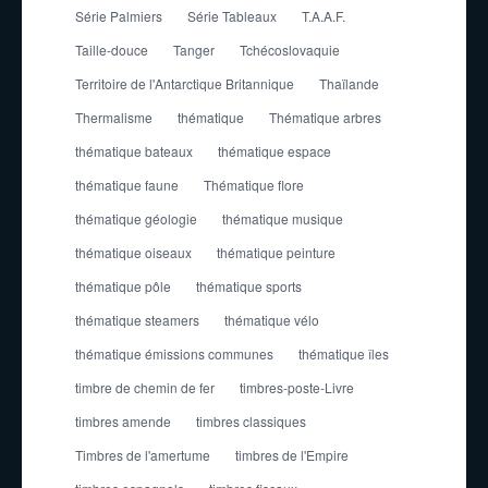
Série Palmiers
Série Tableaux
T.A.A.F.
Taille-douce
Tanger
Tchécoslovaquie
Territoire de l'Antarctique Britannique
Thaïlande
Thermalisme
thématique
Thématique arbres
thématique bateaux
thématique espace
thématique faune
Thématique flore
thématique géologie
thématique musique
thématique oiseaux
thématique peinture
thématique pôle
thématique sports
thématique steamers
thématique vélo
thématique émissions communes
thématique îles
timbre de chemin de fer
timbres-poste-Livre
timbres amende
timbres classiques
Timbres de l'amertume
timbres de l'Empire