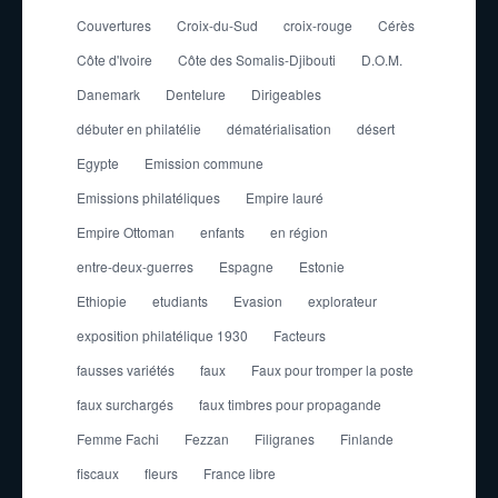
Couvertures
Croix-du-Sud
croix-rouge
Cérès
Côte d'Ivoire
Côte des Somalis-Djibouti
D.O.M.
Danemark
Dentelure
Dirigeables
débuter en philatélie
dématérialisation
désert
Egypte
Emission commune
Emissions philatéliques
Empire lauré
Empire Ottoman
enfants
en région
entre-deux-guerres
Espagne
Estonie
Ethiopie
etudiants
Evasion
explorateur
exposition philatélique 1930
Facteurs
fausses variétés
faux
Faux pour tromper la poste
faux surchargés
faux timbres pour propagande
Femme Fachi
Fezzan
Filigranes
Finlande
fiscaux
fleurs
France libre