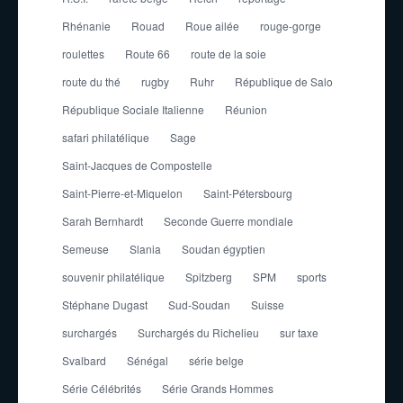
Rhénanie
Rouad
Roue ailée
rouge-gorge
roulettes
Route 66
route de la soie
route du thé
rugby
Ruhr
République de Salo
République Sociale Italienne
Réunion
safari philatélique
Sage
Saint-Jacques de Compostelle
Saint-Pierre-et-Miquelon
Saint-Pétersbourg
Sarah Bernhardt
Seconde Guerre mondiale
Semeuse
Slania
Soudan égyptien
souvenir philatélique
Spitzberg
SPM
sports
Stéphane Dugast
Sud-Soudan
Suisse
surchargés
Surchargés du Richelieu
sur taxe
Svalbard
Sénégal
série belge
Série Célébrités
Série Grands Hommes