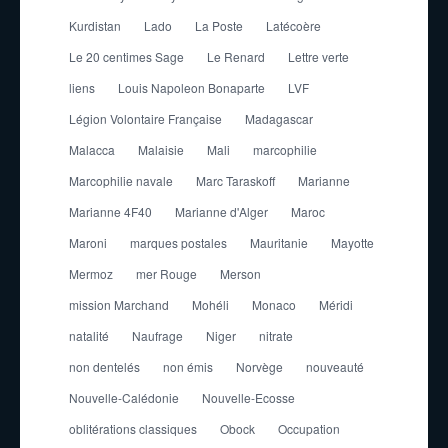
Kurdistan
Lado
La Poste
Latécoère
Le 20 centimes Sage
Le Renard
Lettre verte
liens
Louis Napoleon Bonaparte
LVF
Légion Volontaire Française
Madagascar
Malacca
Malaisie
Mali
marcophilie
Marcophilie navale
Marc Taraskoff
Marianne
Marianne 4F40
Marianne d'Alger
Maroc
Maroni
marques postales
Mauritanie
Mayotte
Mermoz
mer Rouge
Merson
mission Marchand
Mohéli
Monaco
Méridi
natalité
Naufrage
Niger
nitrate
non dentelés
non émis
Norvège
nouveauté
Nouvelle-Calédonie
Nouvelle-Ecosse
oblitérations classiques
Obock
Occupation