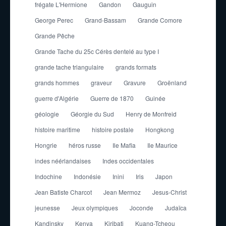
frégate L'Hermione
Gandon
Gauguin
George Perec
Grand-Bassam
Grande Comore
Grande Pêche
Grande Tache du 25c Cérès dentelé au type I
grande tache triangulaire
grands formats
grands hommes
graveur
Gravure
Groënland
guerre d'Algérie
Guerre de 1870
Guinée
géologie
Géorgie du Sud
Henry de Monfreid
histoire maritime
histoire postale
Hongkong
Hongrie
héros russe
Ile Mafia
Ile Maurice
indes néérlandaises
Indes occidentales
Indochine
Indonésie
Inini
Iris
Japon
Jean Batiste Charcot
Jean Mermoz
Jesus-Christ
jeunesse
Jeux olympiques
Joconde
Judaïca
Kandinsky
Kenya
Kiribati
Kuang-Tcheou