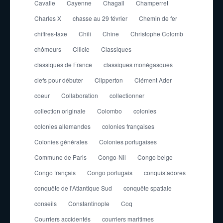
Cavalle
Cayenne
Chagall
Champerret
Charles X
chasse au 29 février
Chemin de fer
chiffres-taxe
Chili
Chine
Christophe Colomb
chômeurs
Cilicie
Classiques
classiques de France
classiques monégasques
clefs pour débuter
Clipperton
Clément Ader
coeur
Collaboration
collectionner
collection originale
Colombo
colonies
colonies allemandes
colonies françaises
Colonies générales
Colonies portugaises
Commune de Paris
Congo-Nil
Congo belge
Congo français
Congo portugais
conquistadores
conquête de l'Atlantique Sud
conquête spatiale
conseils
Constantinople
Coq
Courriers accidentés
courriers maritimes