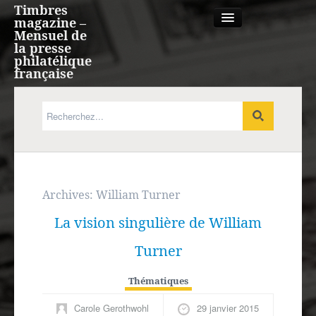
Timbres
magazine –
Mensuel de
la presse
philatélique
française
Qui sommes nous?
France, Monaco, Andorre
Expression française
Archives:
William Turner
La vision singulière de William
Europe
Turner
Outre-mer
Thématiques
Agenda
Carole Gerothwohl
29 janvier 2015