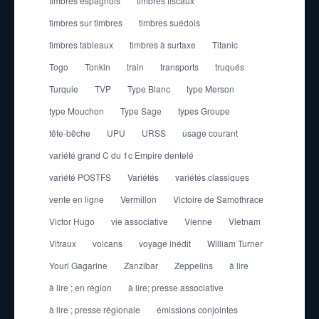
timbres espagnols
timbres fiscaux
timbres sur timbres
timbres suédois
timbres tableaux
timbres à surtaxe
Titanic
Togo
Tonkin
train
transports
truqués
Turquie
TVP
Type Blanc
type Merson
type Mouchon
Type Sage
types Groupe
tête-bêche
UPU
URSS
usage courant
variété grand C du 1c Empire dentelé
variété POSTFS
Variétés
variétés classiques
vente en ligne
Vermillon
Victoire de Samothrace
Victor Hugo
vie associative
Vienne
Vietnam
Vitraux
volcans
voyage inédit
William Turner
Youri Gagarine
Zanzibar
Zeppelins
à lire
à lire ; en région
à lire; presse associative
à lire ; presse régionale
émissions conjointes