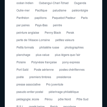
océan Indien
Oubangui-Chari-Tchad
Ouganda
Outre-mer
Pacifique
paludisme
paléontolgie
Panthéon
papillons
Paquebot Pasteur
Paris
par paires
Pays-Bas
peintre
peinture anglaise
Penny Black
Perak
perte de l'Alsace-Lorraine
petites valeurs
Petits formats
philatélie russe
photographies
planchage
plus-value
plus légers que l'air
Polaire
Polynésie française
pony express
Port Saïd
Poste aérienne
postes chérifiennes
poète
premiers timbres
presidence
presse associative
Pro juventute
pseudo-entier postal
pèlerinage philatélique
pédagogie; école
Pérou
pôle Nord
Pôle Sud
R.S.I.
rareté belge
Reich
reportage