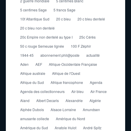
2 guerre mondiale
5 centimes Blanc
5 centimes Sage
5 francs Sage
10f Atlantique Sud
20 c bleu
20 c bleu dentelé
20 c bleu non dentelé
20c Empire non dentelé au type I
25c Cérès
50 c rouge Semeuse lignée
100 F Zéphir
1944-45
abonnement phil@poste
actualité
Aden
AEF
Afrique-Occidentale Française
Afrique australe
Afrique de l'Ouest
Afrique du Sud
Afrique francophone
Agenda
Agenda des collectionneurs
Air bleu
Air France
Aland
Albert Decaris
Alexandrie
Algérie
Alphée Dubois
Alsace-Lorraine
Amundsen
amusante collecte
Amérique du Nord
Amérique du Sud
Anatole Hulot
André Spitz