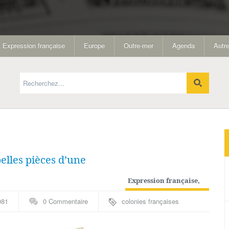
Expression française
Europe
Outre-mer
Agenda
Autre
elles pièces d’une
Expression française
,
Guadeloupe
,
Pays de A
081
0 Commentaire
colonies françaises
à I