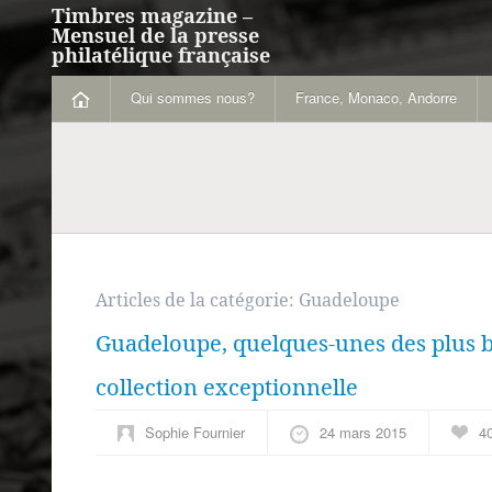
Timbres magazine –
Mensuel de la presse
philatélique française
Qui sommes nous?
France, Monaco, Andorre
Articles de la catégorie:
Guadeloupe
Guadeloupe, quelques-unes des plus b
collection exceptionnelle
Sophie Fournier
24 mars 2015
4