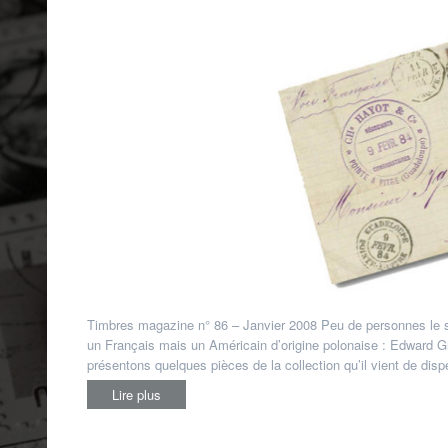
Timbres magazine n° 86 – Janvier 2008 Peu de personnes le sa
un Français mais un Américain d’origine polonaise : Edward G
présentons quelques pièces de la collection qu’il vient de dis
Lire plus