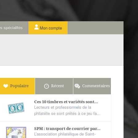
s spécialités
Mon compte
Populaire
Récent
Commentaires
Ces 10 timbres et variétés sont...
Lecteurs et professionnels de la
philatélie se sont prêtés à ce jeu fa...
SPM : transport de courrier par...
L’association philatélique de Saint-