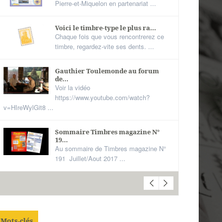
Pierre-et-Miquelon en partenariat ...
Voici le timbre-type le plus ra...
Chaque fois que vous rencontrerez ce
timbre, regardez-vite ses dents. ...
Gauthier Toulemonde au forum
de...
Voir la vidéo
https://www.youtube.com/watch?
v=HIreWylGit8 ...
Sommaire Timbres magazine N°
19...
Au sommaire de Timbres magazine N°
191 Juillet/Aout 2017 ...
Mots-clés