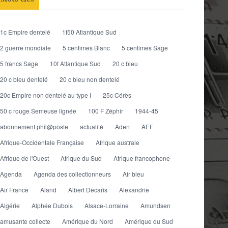
1c Empire dentelé
1f50 Atlantique Sud
2 guerre mondiale
5 centimes Blanc
5 centimes Sage
5 francs Sage
10f Atlantique Sud
20 c bleu
20 c bleu dentelé
20 c bleu non dentelé
20c Empire non dentelé au type I
25c Cérès
50 c rouge Semeuse lignée
100 F Zéphir
1944-45
abonnement phil@poste
actualité
Aden
AEF
Afrique-Occidentale Française
Afrique australe
Afrique de l'Ouest
Afrique du Sud
Afrique francophone
Agenda
Agenda des collectionneurs
Air bleu
Air France
Aland
Albert Decaris
Alexandrie
Algérie
Alphée Dubois
Alsace-Lorraine
Amundsen
amusante collecte
Amérique du Nord
Amérique du Sud