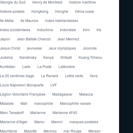
Géorgie du Sud
Henry de Monfreid
histoire maritime
histoire postale
Hongkong
Hongrie
héros russe
Ile Mafia
Ile Maurice
indes néérlandaises
Indes occidentales
Indochine
Indonésie
Inini
Iris
Japon
Jean Batiste Charcot
Jean Mermoz
Jesus-Christ
jeunesse
Jeux olympiques
Joconde
Judaïca
Kandinsky
Kenya
Kiribati
Kuang-Tcheou
Kurdistan
Lado
La Poste
Latécoère
Le 20 centimes Sage
Le Renard
Lettre verte
liens
Louis Napoleon Bonaparte
LVF
Légion Volontaire Française
Madagascar
Malacca
Malaisie
Mali
marcophilie
Marcophilie navale
Marc Taraskoff
Marianne
Marianne 4F40
Marianne d'Alger
Maroc
Maroni
marques postales
Mauritanie
Mayotte
Mermoz
mer Rouge
Merson