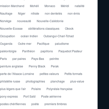
mission Marchand
Mohéli
Monaco
Méridi
natalité
Naufrage
Niger
nitrate
non dentelés
non émis
Norvège
nouveauté
Nouvelle-Calédonie
Nouvelle-Ecosse
oblitérations classiques
Obock
Occupation
océan Indien
Oubangui-Chari-Tchad
Ouganda
Outre-mer
Pacifique
paludisme
paléontolgie
Panthéon
papillons
Paquebot Pasteur
Paris
par paires
Pays-Bas
peintre
peinture anglaise
Penny Black
Perak
perte de l'Alsace-Lorraine
petites valeurs
Petits formats
philatélie russe
photographies
planchage
plus-value
plus légers que l'air
Polaire
Polynésie française
pony express
Port Saïd
Poste aérienne
postes chérifiennes
poète
premiers timbres