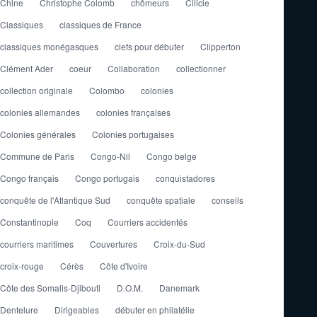
Chine
Christophe Colomb
chômeurs
Cilicie
Classiques
classiques de France
classiques monégasques
clefs pour débuter
Clipperton
Clément Ader
coeur
Collaboration
collectionner
collection originale
Colombo
colonies
colonies allemandes
colonies françaises
Colonies générales
Colonies portugaises
Commune de Paris
Congo-Nil
Congo belge
Congo français
Congo portugais
conquistadores
conquête de l'Atlantique Sud
conquête spatiale
conseils
Constantinople
Coq
Courriers accidentés
courriers maritimes
Couvertures
Croix-du-Sud
croix-rouge
Cérès
Côte d'Ivoire
Côte des Somalis-Djibouti
D.O.M.
Danemark
Dentelure
Dirigeables
débuter en philatélie