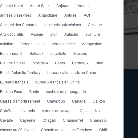
Anatole Hulot
André Spitz
Anjouan
Annam
années bissextiles
Antarctique
Antilles
AOF
Archipel des Comores
archipels polynésiens
Arctique
Arts décoratifs
Assinie
atoll
Autriche
aventure
aviation
Aérophilatlélie
aérophilatélie
Aéropostale
Ballon-monté
Bateaux
bicyclette
Blasons
Bleu de Prusse
bloc de 4
Boers
Bordeaux
Briat
British Antarctic Territory
bureaux allemands en Chine
Bureaux français
bureaux français en Chine
Burkina Faso
Bénin
cachets de propagande
Caisse d'amortissement
Cameroun
Canada
Canton
Caraïbes
carnets
carnets de voyage
Castellorizo
Cavalle
Cayenne
Chagall
Champerret
Charles X
chasse au 29 février
Chemin de fer
chiffres-taxe
Chili