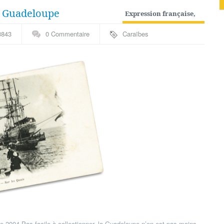
la Guadeloupe
Expression française
,
Guadeloupe
,
Pays de A
3843
0 Commentaire
Caraïbes
à I
e 2004 Pas facile à collectionner, la Guadeloupe n’en est pas moins