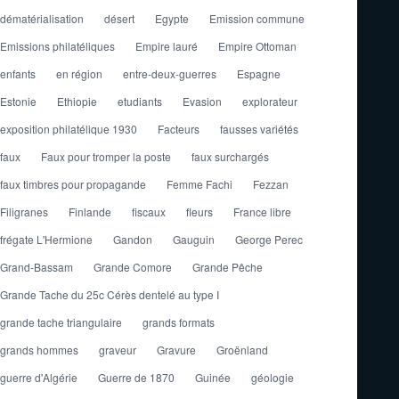
dématérialisation
désert
Egypte
Emission commune
Emissions philatéliques
Empire lauré
Empire Ottoman
enfants
en région
entre-deux-guerres
Espagne
Estonie
Ethiopie
etudiants
Evasion
explorateur
exposition philatélique 1930
Facteurs
fausses variétés
faux
Faux pour tromper la poste
faux surchargés
faux timbres pour propagande
Femme Fachi
Fezzan
Filigranes
Finlande
fiscaux
fleurs
France libre
frégate L'Hermione
Gandon
Gauguin
George Perec
Grand-Bassam
Grande Comore
Grande Pêche
Grande Tache du 25c Cérès dentelé au type I
grande tache triangulaire
grands formats
grands hommes
graveur
Gravure
Groënland
guerre d'Algérie
Guerre de 1870
Guinée
géologie