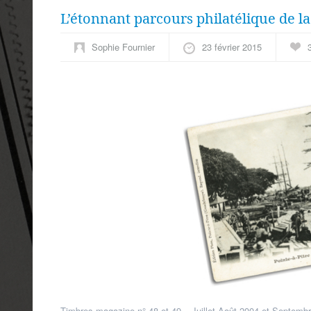
L’étonnant parcours philatélique de 
Sophie Fournier
23 février 2015
Timbres magazine n° 48 et 49 – Juillet-Août 2004 et Septembr