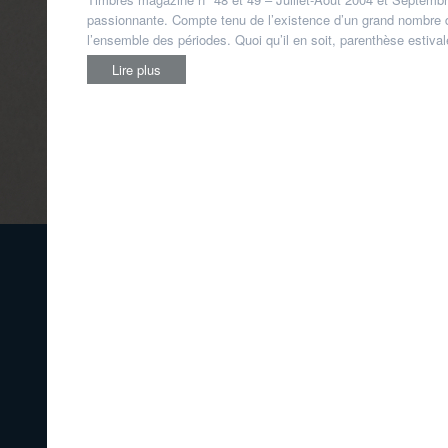
passionnante. Compte tenu de l’existence d’un grand nombre de
l’ensemble des périodes. Quoi qu’il en soit, parenthèse estiva
Lire plus