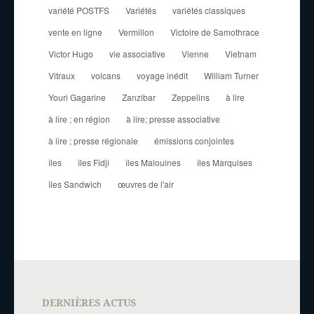
variété POSTFS
Variétés
variétés classiques
vente en ligne
Vermillon
Victoire de Samothrace
Victor Hugo
vie associative
Vienne
Vietnam
Vitraux
volcans
voyage inédit
William Turner
Youri Gagarine
Zanzibar
Zeppelins
à lire
à lire ; en région
à lire; presse associative
à lire ; presse régionale
émissions conjointes
îles
îles Fidji
îles Malouines
îles Marquises
îles Sandwich
œuvres de l'air
DERNIÈRES ACTUS