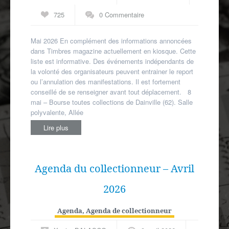
Autres spécialités
725
0 Commentaire
Mon compte
Mai 2026 En complément des informations annoncées
dans Timbres magazine actuellement en kiosque. Cette
liste est informative. Des événements indépendants de
la volonté des organisateurs peuvent entrainer le report
ou l’annulation des manifestations. Il est fortement
conseillé de se renseigner avant tout déplacement. 8
mai – Bourse toutes collections de Dainville (62). Salle
polyvalente, Allée
Lire plus
Agenda du collectionneur – Avril
2026
Agenda
,
Agenda de collectionneur