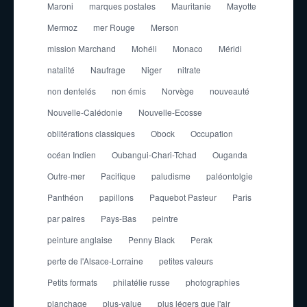
Maroni
marques postales
Mauritanie
Mayotte
Mermoz
mer Rouge
Merson
mission Marchand
Mohéli
Monaco
Méridi
natalité
Naufrage
Niger
nitrate
non dentelés
non émis
Norvège
nouveauté
Nouvelle-Calédonie
Nouvelle-Ecosse
oblitérations classiques
Obock
Occupation
océan Indien
Oubangui-Chari-Tchad
Ouganda
Outre-mer
Pacifique
paludisme
paléontolgie
Panthéon
papillons
Paquebot Pasteur
Paris
par paires
Pays-Bas
peintre
peinture anglaise
Penny Black
Perak
perte de l'Alsace-Lorraine
petites valeurs
Petits formats
philatélie russe
photographies
planchage
plus-value
plus légers que l'air