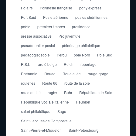
Polaire
Polynésie française
pony express
Port Saïd
Poste aérienne
postes chérifiennes
poète
premiers timbres
presidence
presse associative
Pro juventute
pseudo-entier postal
pèlerinage philatélique
pédagogie; école
Pérou
pôle Nord
Pôle Sud
R.S.I.
rareté belge
Reich
reportage
Rhénanie
Rouad
Roue ailée
rouge-gorge
roulettes
Route 66
route de la soie
route du thé
rugby
Ruhr
République de Salo
République Sociale Italienne
Réunion
safari philatélique
Sage
Saint-Jacques de Compostelle
Saint-Pierre-et-Miquelon
Saint-Pétersbourg