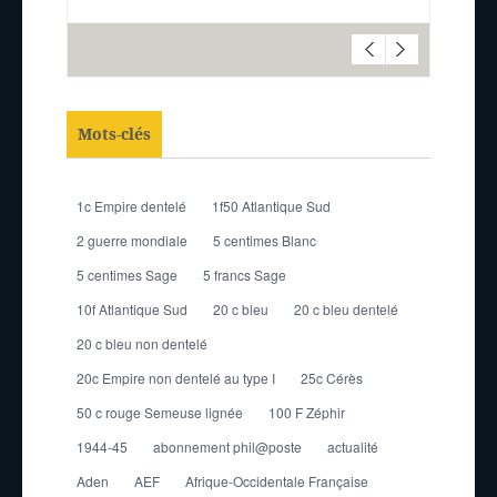
Mots-clés
1c Empire dentelé
1f50 Atlantique Sud
2 guerre mondiale
5 centimes Blanc
5 centimes Sage
5 francs Sage
10f Atlantique Sud
20 c bleu
20 c bleu dentelé
20 c bleu non dentelé
20c Empire non dentelé au type I
25c Cérès
50 c rouge Semeuse lignée
100 F Zéphir
1944-45
abonnement phil@poste
actualité
Aden
AEF
Afrique-Occidentale Française