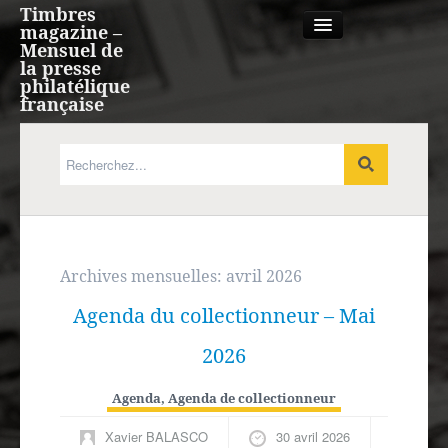
Timbres
magazine –
Mensuel de
la presse
philatélique
française
Qui sommes nous?
France, Monaco, Andorre
Expression française
Archives mensuelles:
avril 2026
Agenda du collectionneur – Mai
Europe
2026
Outre-mer
Agenda
,
Agenda de collectionneur
Agenda
Xavier BALASCO
30 avril 2026