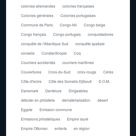
colonies allemandes
colonies françaises
Colonies générales
Colonies portugaises
Commune de Paris
Congo-Nil
Congo belge
Congo français
Congo portugais
conquistadores
conquête de l'Atlantique Sud
conquête spatiale
conseils
Constantinople
Coq
Courriers accidentés
courriers maritimes
Couvertures
Croix-du-Sud
croix-rouge
Cérès
Côte d'Ivoire
Côte des Somalis-Djibouti
D.O.M.
Danemark
Dentelure
Dirigeables
débuter en philatélie
dématérialisation
désert
Egypte
Emission commune
Emissions philatéliques
Empire lauré
Empire Ottoman
enfants
en région