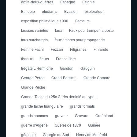
entre-deux-guerres
Espagne
Estonie
Ethiopie
etudiants
Evasion
explorateur
exposition philatélique 1930
Facteurs
fausses variétés
faux
Faux pour tromper la poste
faux surchargés
faux timbres pour propagande
Femme Fachi
Fezzan
Filigranes
Finlande
fiscaux
fleurs
France libre
frégate L'Hermione
Gandon
Gauguin
George Perec
Grand-Bassam
Grande Comore
Grande Pêche
Grande Tache du 25c Cérès dentelé au type I
grande tache triangulaire
grands formats
grands hommes
graveur
Gravure
Groënland
guerre d'Algérie
Guerre de 1870
Guinée
géologie
Géorgie du Sud
Henry de Monfreid