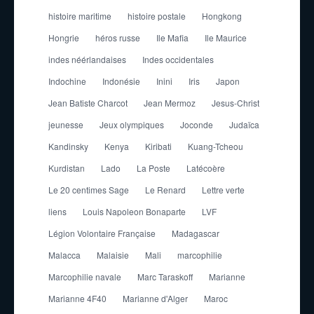
histoire maritime
histoire postale
Hongkong
Hongrie
héros russe
Ile Mafia
Ile Maurice
indes néérlandaises
Indes occidentales
Indochine
Indonésie
Inini
Iris
Japon
Jean Batiste Charcot
Jean Mermoz
Jesus-Christ
jeunesse
Jeux olympiques
Joconde
Judaïca
Kandinsky
Kenya
Kiribati
Kuang-Tcheou
Kurdistan
Lado
La Poste
Latécoère
Le 20 centimes Sage
Le Renard
Lettre verte
liens
Louis Napoleon Bonaparte
LVF
Légion Volontaire Française
Madagascar
Malacca
Malaisie
Mali
marcophilie
Marcophilie navale
Marc Taraskoff
Marianne
Marianne 4F40
Marianne d'Alger
Maroc