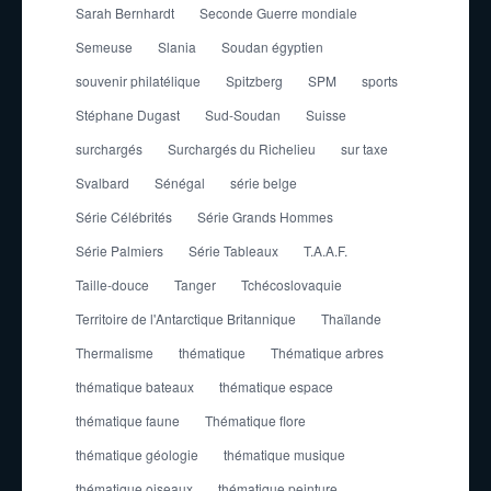
Sarah Bernhardt
Seconde Guerre mondiale
Semeuse
Slania
Soudan égyptien
souvenir philatélique
Spitzberg
SPM
sports
Stéphane Dugast
Sud-Soudan
Suisse
surchargés
Surchargés du Richelieu
sur taxe
Svalbard
Sénégal
série belge
Série Célébrités
Série Grands Hommes
Série Palmiers
Série Tableaux
T.A.A.F.
Taille-douce
Tanger
Tchécoslovaquie
Territoire de l'Antarctique Britannique
Thaïlande
Thermalisme
thématique
Thématique arbres
thématique bateaux
thématique espace
thématique faune
Thématique flore
thématique géologie
thématique musique
thématique oiseaux
thématique peinture