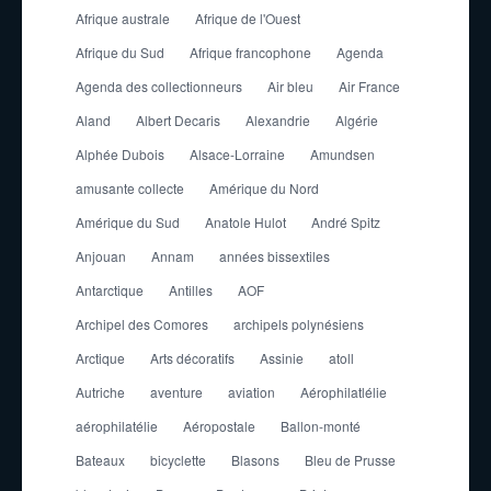
Afrique australe
Afrique de l'Ouest
Afrique du Sud
Afrique francophone
Agenda
Agenda des collectionneurs
Air bleu
Air France
Aland
Albert Decaris
Alexandrie
Algérie
Alphée Dubois
Alsace-Lorraine
Amundsen
amusante collecte
Amérique du Nord
Amérique du Sud
Anatole Hulot
André Spitz
Anjouan
Annam
années bissextiles
Antarctique
Antilles
AOF
Archipel des Comores
archipels polynésiens
Arctique
Arts décoratifs
Assinie
atoll
Autriche
aventure
aviation
Aérophilatlélie
aérophilatélie
Aéropostale
Ballon-monté
Bateaux
bicyclette
Blasons
Bleu de Prusse