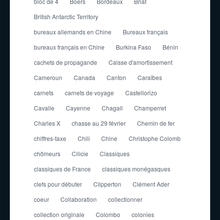
bloc de 4
Boers
Bordeaux
Briat
British Antarctic Territory
bureaux allemands en Chine
Bureaux français
bureaux français en Chine
Burkina Faso
Bénin
cachets de propagande
Caisse d'amortissement
Cameroun
Canada
Canton
Caraïbes
carnets
carnets de voyage
Castellorizo
Cavalle
Cayenne
Chagall
Champerret
Charles X
chasse au 29 février
Chemin de fer
chiffres-taxe
Chili
Chine
Christophe Colomb
chômeurs
Cilicie
Classiques
classiques de France
classiques monégasques
clefs pour débuter
Clipperton
Clément Ader
coeur
Collaboration
collectionner
collection originale
Colombo
colonies