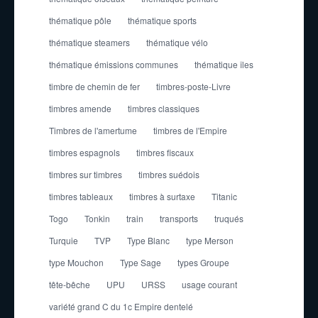
thématique pôle
thématique sports
thématique steamers
thématique vélo
thématique émissions communes
thématique îles
timbre de chemin de fer
timbres-poste-Livre
timbres amende
timbres classiques
Timbres de l'amertume
timbres de l'Empire
timbres espagnols
timbres fiscaux
timbres sur timbres
timbres suédois
timbres tableaux
timbres à surtaxe
Titanic
Togo
Tonkin
train
transports
truqués
Turquie
TVP
Type Blanc
type Merson
type Mouchon
Type Sage
types Groupe
tête-bêche
UPU
URSS
usage courant
variété grand C du 1c Empire dentelé