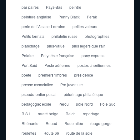
par paires
Pays-Bas
peintre
peinture anglaise
Penny Black
Perak
perte de l'Alsace-Lorraine
petites valeurs
Petits formats
philatélie russe
photographies
planchage
plus-value
plus légers que l'air
Polaire
Polynésie française
pony express
Port Saïd
Poste aérienne
postes chérifiennes
poète
premiers timbres
presidence
presse associative
Pro juventute
pseudo-entier postal
pèlerinage philatélique
pédagogie; école
Pérou
pôle Nord
Pôle Sud
R.S.I.
rareté belge
Reich
reportage
Rhénanie
Rouad
Roue ailée
rouge-gorge
roulettes
Route 66
route de la soie