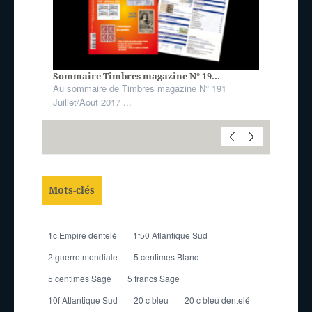
Sommaire Timbres magazine N° 19...
Au sommaire de Timbres magazine N° 191
Juillet/Aout 2017 ...
Mots-clés
1c Empire dentelé
1f50 Atlantique Sud
2 guerre mondiale
5 centimes Blanc
5 centimes Sage
5 francs Sage
10f Atlantique Sud
20 c bleu
20 c bleu dentelé