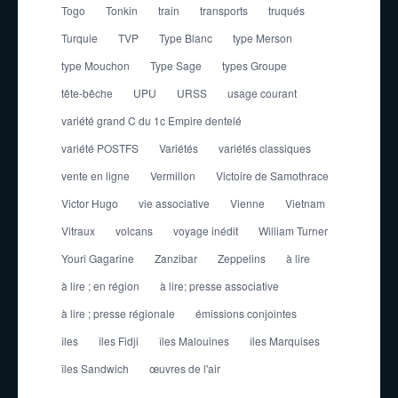
Togo
Tonkin
train
transports
truqués
Turquie
TVP
Type Blanc
type Merson
type Mouchon
Type Sage
types Groupe
tête-bêche
UPU
URSS
usage courant
variété grand C du 1c Empire dentelé
variété POSTFS
Variétés
variétés classiques
vente en ligne
Vermillon
Victoire de Samothrace
Victor Hugo
vie associative
Vienne
Vietnam
Vitraux
volcans
voyage inédit
William Turner
Youri Gagarine
Zanzibar
Zeppelins
à lire
à lire ; en région
à lire; presse associative
à lire ; presse régionale
émissions conjointes
îles
îles Fidji
îles Malouines
îles Marquises
îles Sandwich
œuvres de l'air