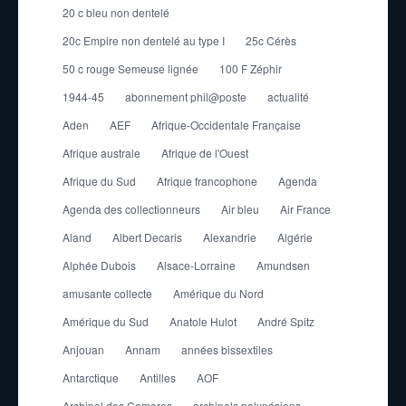
20 c bleu non dentelé
20c Empire non dentelé au type I
25c Cérès
50 c rouge Semeuse lignée
100 F Zéphir
1944-45
abonnement phil@poste
actualité
Aden
AEF
Afrique-Occidentale Française
Afrique australe
Afrique de l'Ouest
Afrique du Sud
Afrique francophone
Agenda
Agenda des collectionneurs
Air bleu
Air France
Aland
Albert Decaris
Alexandrie
Algérie
Alphée Dubois
Alsace-Lorraine
Amundsen
amusante collecte
Amérique du Nord
Amérique du Sud
Anatole Hulot
André Spitz
Anjouan
Annam
années bissextiles
Antarctique
Antilles
AOF
Archipel des Comores
archipels polynésiens