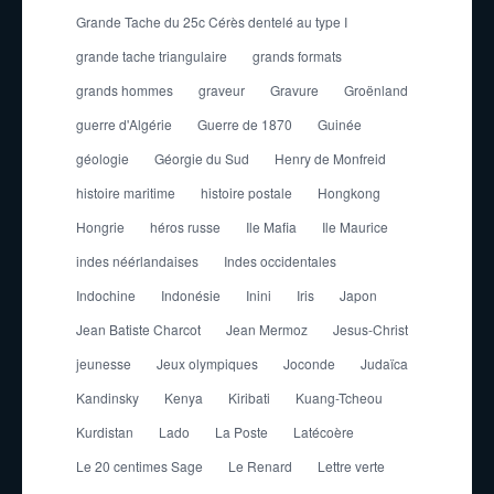
Grande Tache du 25c Cérès dentelé au type I
grande tache triangulaire
grands formats
grands hommes
graveur
Gravure
Groënland
guerre d'Algérie
Guerre de 1870
Guinée
géologie
Géorgie du Sud
Henry de Monfreid
histoire maritime
histoire postale
Hongkong
Hongrie
héros russe
Ile Mafia
Ile Maurice
indes néérlandaises
Indes occidentales
Indochine
Indonésie
Inini
Iris
Japon
Jean Batiste Charcot
Jean Mermoz
Jesus-Christ
jeunesse
Jeux olympiques
Joconde
Judaïca
Kandinsky
Kenya
Kiribati
Kuang-Tcheou
Kurdistan
Lado
La Poste
Latécoère
Le 20 centimes Sage
Le Renard
Lettre verte