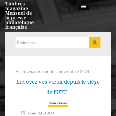
Timbres
magazine –
Mensuel de
la presse
philatélique
française
Qui sommes nous?
France, Monaco, Andorre
Expression française
Archives mensuelles:
novembre 2024
Envoyez vos vœux depuis le siège
Europe
de l’UPU !
Outre-mer
Non classé
Agenda
Xavier BALASCO