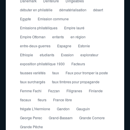
Danemark
Dentelure
Dirigeables
débuter en philatélie
dématérialisation
désert
Egypte
Emission commune
Emissions philatéliques
Empire lauré
Empire Ottoman
enfants
en région
entre-deux-guerres
Espagne
Estonie
Ethiopie
etudiants
Evasion
explorateur
exposition philatélique 1930
Facteurs
fausses variétés
faux
Faux pour tromper la poste
faux surchargés
faux timbres pour propagande
Femme Fachi
Fezzan
Filigranes
Finlande
fiscaux
fleurs
France libre
frégate L'Hermione
Gandon
Gauguin
George Perec
Grand-Bassam
Grande Comore
Grande Pêche