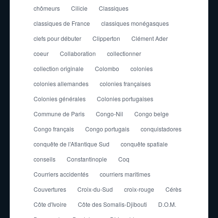
chômeurs
Cilicie
Classiques
classiques de France
classiques monégasques
clefs pour débuter
Clipperton
Clément Ader
coeur
Collaboration
collectionner
collection originale
Colombo
colonies
colonies allemandes
colonies françaises
Colonies générales
Colonies portugaises
Commune de Paris
Congo-Nil
Congo belge
Congo français
Congo portugais
conquistadores
conquête de l'Atlantique Sud
conquête spatiale
conseils
Constantinople
Coq
Courriers accidentés
courriers maritimes
Couvertures
Croix-du-Sud
croix-rouge
Cérès
Côte d'Ivoire
Côte des Somalis-Djibouti
D.O.M.