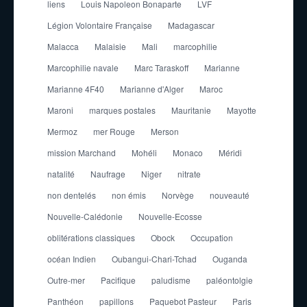
liens
Louis Napoleon Bonaparte
LVF
Légion Volontaire Française
Madagascar
Malacca
Malaisie
Mali
marcophilie
Marcophilie navale
Marc Taraskoff
Marianne
Marianne 4F40
Marianne d'Alger
Maroc
Maroni
marques postales
Mauritanie
Mayotte
Mermoz
mer Rouge
Merson
mission Marchand
Mohéli
Monaco
Méridi
natalité
Naufrage
Niger
nitrate
non dentelés
non émis
Norvège
nouveauté
Nouvelle-Calédonie
Nouvelle-Ecosse
oblitérations classiques
Obock
Occupation
océan Indien
Oubangui-Chari-Tchad
Ouganda
Outre-mer
Pacifique
paludisme
paléontolgie
Panthéon
papillons
Paquebot Pasteur
Paris