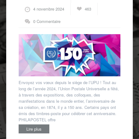
Autres spécialités
4 novembre 2024
463
Mon compte
0 Commentaire
Envoyez vos vœux depuis le siège de l’UPU ! Tout au
long de l’année 2024, l’Union Postale Universelle a fêté,
à travers des expositions, des colloques, des
manifestations dans le monde entier, l’anniversaire de
sa création, en 1874, il y a 150 ans. Certains pays ont
émis des timbres-poste pour célébrer cet anniversaire.
PHILAPOSTEL offre
Lire plus