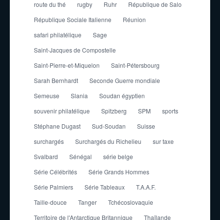
route du thé
rugby
Ruhr
République de Salo
République Sociale Italienne
Réunion
safari philatélique
Sage
Saint-Jacques de Compostelle
Saint-Pierre-et-Miquelon
Saint-Pétersbourg
Sarah Bernhardt
Seconde Guerre mondiale
Semeuse
Slania
Soudan égyptien
souvenir philatélique
Spitzberg
SPM
sports
Stéphane Dugast
Sud-Soudan
Suisse
surchargés
Surchargés du Richelieu
sur taxe
Svalbard
Sénégal
série belge
Série Célébrités
Série Grands Hommes
Série Palmiers
Série Tableaux
T.A.A.F.
Taille-douce
Tanger
Tchécoslovaquie
Territoire de l'Antarctique Britannique
Thaïlande