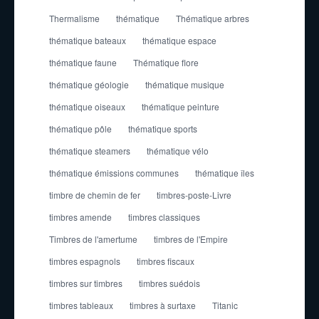
Thermalisme
thématique
Thématique arbres
thématique bateaux
thématique espace
thématique faune
Thématique flore
thématique géologie
thématique musique
thématique oiseaux
thématique peinture
thématique pôle
thématique sports
thématique steamers
thématique vélo
thématique émissions communes
thématique îles
timbre de chemin de fer
timbres-poste-Livre
timbres amende
timbres classiques
Timbres de l'amertume
timbres de l'Empire
timbres espagnols
timbres fiscaux
timbres sur timbres
timbres suédois
timbres tableaux
timbres à surtaxe
Titanic