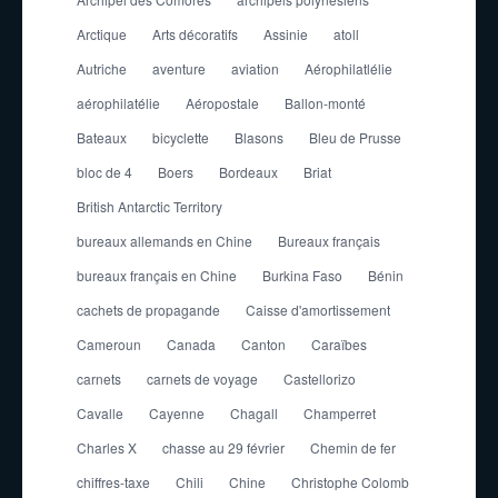
Arctique
Arts décoratifs
Assinie
atoll
Autriche
aventure
aviation
Aérophilatlélie
aérophilatélie
Aéropostale
Ballon-monté
Bateaux
bicyclette
Blasons
Bleu de Prusse
bloc de 4
Boers
Bordeaux
Briat
British Antarctic Territory
bureaux allemands en Chine
Bureaux français
bureaux français en Chine
Burkina Faso
Bénin
cachets de propagande
Caisse d'amortissement
Cameroun
Canada
Canton
Caraïbes
carnets
carnets de voyage
Castellorizo
Cavalle
Cayenne
Chagall
Champerret
Charles X
chasse au 29 février
Chemin de fer
chiffres-taxe
Chili
Chine
Christophe Colomb