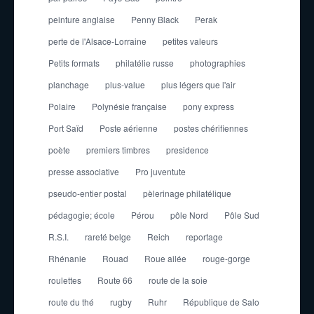
peinture anglaise
Penny Black
Perak
perte de l'Alsace-Lorraine
petites valeurs
Petits formats
philatélie russe
photographies
planchage
plus-value
plus légers que l'air
Polaire
Polynésie française
pony express
Port Saïd
Poste aérienne
postes chérifiennes
poète
premiers timbres
presidence
presse associative
Pro juventute
pseudo-entier postal
pèlerinage philatélique
pédagogie; école
Pérou
pôle Nord
Pôle Sud
R.S.I.
rareté belge
Reich
reportage
Rhénanie
Rouad
Roue ailée
rouge-gorge
roulettes
Route 66
route de la soie
route du thé
rugby
Ruhr
République de Salo