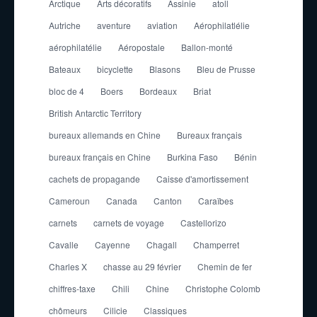
Arctique
Arts décoratifs
Assinie
atoll
Autriche
aventure
aviation
Aérophilatlélie
aérophilatélie
Aéropostale
Ballon-monté
Bateaux
bicyclette
Blasons
Bleu de Prusse
bloc de 4
Boers
Bordeaux
Briat
British Antarctic Territory
bureaux allemands en Chine
Bureaux français
bureaux français en Chine
Burkina Faso
Bénin
cachets de propagande
Caisse d'amortissement
Cameroun
Canada
Canton
Caraïbes
carnets
carnets de voyage
Castellorizo
Cavalle
Cayenne
Chagall
Champerret
Charles X
chasse au 29 février
Chemin de fer
chiffres-taxe
Chili
Chine
Christophe Colomb
chômeurs
Cilicie
Classiques