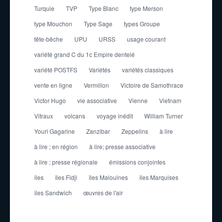
Turquie
TVP
Type Blanc
type Merson
type Mouchon
Type Sage
types Groupe
tête-bêche
UPU
URSS
usage courant
variété grand C du 1c Empire dentelé
variété POSTFS
Variétés
variétés classiques
vente en ligne
Vermillon
Victoire de Samothrace
Victor Hugo
vie associative
Vienne
Vietnam
Vitraux
volcans
voyage inédit
William Turner
Youri Gagarine
Zanzibar
Zeppelins
à lire
à lire ; en région
à lire; presse associative
à lire ; presse régionale
émissions conjointes
îles
îles Fidji
îles Malouines
îles Marquises
îles Sandwich
œuvres de l'air