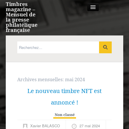
Timbres
magazine –
Mensuel de
la presse
philatélique
française
Qui sommes nous?
France, Monaco, Andorre
Expression française
Archives mensuelles:
mai 2024
Le nouveau timbre NFT est
Europe
annoncé !
Outre-mer
Non classé
Agenda
Xavier BALASCO
27 mai 2024