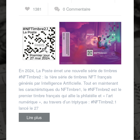
Autres spécialités
1381
0 Commentaire
Mon compte
En 2024, La Poste émet une nouvelle série de timbres
#NFTimbre2 : la 1ère série de timbres NFT français
générés par Intelligence Artificielle. Tout en maintenant
les caractéristiques du NFTimbre1, le #NFTimbre2 est le
premier timbre français qui allie la philatélie et « l’art
numérique », au travers d’un triptyque : #NFTimbre2.1
lancé le 27
Lire plus