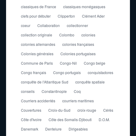
classiques de France
classiques monégasques
clefs pour débuter
Clipperton
Clément Ader
coeur
Collaboration
collectionner
collection originale
Colombo
colonies
colonies allemandes
colonies françaises
Colonies générales
Colonies portugaises
Commune de Paris
Congo-Nil
Congo belge
Congo français
Congo portugais
conquistadores
conquête de l'Atlantique Sud
conquête spatiale
conseils
Constantinople
Coq
Courriers accidentés
courriers maritimes
Couvertures
Croix-du-Sud
croix-rouge
Cérès
Côte d'Ivoire
Côte des Somalis-Djibouti
D.O.M.
Danemark
Dentelure
Dirigeables