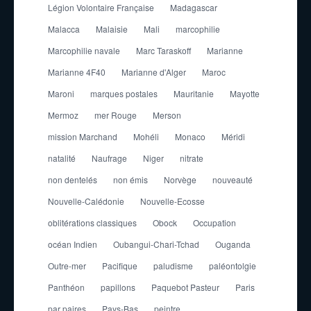
Légion Volontaire Française
Madagascar
Malacca
Malaisie
Mali
marcophilie
Marcophilie navale
Marc Taraskoff
Marianne
Marianne 4F40
Marianne d'Alger
Maroc
Maroni
marques postales
Mauritanie
Mayotte
Mermoz
mer Rouge
Merson
mission Marchand
Mohéli
Monaco
Méridi
natalité
Naufrage
Niger
nitrate
non dentelés
non émis
Norvège
nouveauté
Nouvelle-Calédonie
Nouvelle-Ecosse
oblitérations classiques
Obock
Occupation
océan Indien
Oubangui-Chari-Tchad
Ouganda
Outre-mer
Pacifique
paludisme
paléontolgie
Panthéon
papillons
Paquebot Pasteur
Paris
par paires
Pays-Bas
peintre