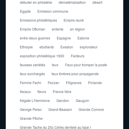
débuter en philatélie
dématérialisation
désert
Egypte
Emission commune
Emissions philatéliques
Empire lauré
Empire Ottoman
enfants
en région
entre-deux-guerres
Espagne
Estonie
Ethiopie
etudiants
Evasion
explorateur
exposition philatélique 1930
Facteurs
fausses variétés
faux
Faux pour tromper la poste
faux surchargés
faux timbres pour propagande
Femme Fachi
Fezzan
Filigranes
Finlande
fiscaux
fleurs
France libre
frégate L'Hermione
Gandon
Gauguin
George Perec
Grand-Bassam
Grande Comore
Grande Pêche
Grande Tache du 25c Cérès dentelé au type I