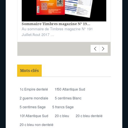
Sommaire Timbres magazine N° 19...
Au sommaire de Timbres magazine N° 191
Juillet/Aout 2017 ...
Mots-clés
1c Empire dentelé
1f50 Atlantique Sud
2 guerre mondiale
5 centimes Blanc
5 centimes Sage
5 francs Sage
10f Atlantique Sud
20 c bleu
20 c bleu dentelé
20 c bleu non dentelé