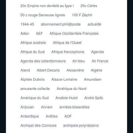
20c Empire non dentelé au type I
25c Cérès
50 c rouge Semeuse lignée
100 F Zéphir
1944-45
abonnement phil@poste
actualité
Aden
AEF
Afrique-Occidentale Française
Afrique australe
Afrique de l'Ouest
Afrique du Sud
Afrique francophone
Agenda
Agenda des collectionneurs
Air bleu
Air France
Aland
Albert Decaris
Alexandrie
Algérie
Alphée Dubois
Alsace-Lorraine
Amundsen
amusante collecte
Amérique du Nord
Amérique du Sud
Anatole Hulot
André Spitz
Anjouan
Annam
années bissextiles
Antarctique
Antilles
AOF
Archipel des Comores
archipels polynésiens