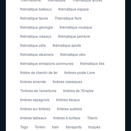
thématique bateaux
thématique espace
thématique faune
Thématique flore
thématique géologie
thématique musique
thématique oiseaux
thématique peinture
thématique pôle
thématique sports
thématique steamers
thématique vélo
thématique émissions communes
thématique îles
timbre de chemin de fer
timbres-poste-Livre
timbres amende
timbres classiques
Timbres de l'amertume
timbres de l'Empire
timbres espagnols
timbres fiscaux
timbres sur timbres
timbres suédois
timbres tableaux
timbres à surtaxe
Titanic
Togo
Tonkin
train
transports
truqués