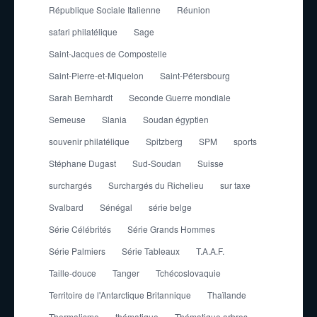
République Sociale Italienne
Réunion
safari philatélique
Sage
Saint-Jacques de Compostelle
Saint-Pierre-et-Miquelon
Saint-Pétersbourg
Sarah Bernhardt
Seconde Guerre mondiale
Semeuse
Slania
Soudan égyptien
souvenir philatélique
Spitzberg
SPM
sports
Stéphane Dugast
Sud-Soudan
Suisse
surchargés
Surchargés du Richelieu
sur taxe
Svalbard
Sénégal
série belge
Série Célébrités
Série Grands Hommes
Série Palmiers
Série Tableaux
T.A.A.F.
Taille-douce
Tanger
Tchécoslovaquie
Territoire de l'Antarctique Britannique
Thaïlande
Thermalisme
thématique
Thématique arbres