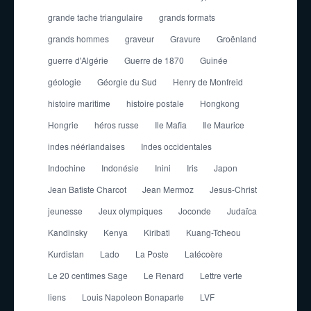
grande tache triangulaire
grands formats
grands hommes
graveur
Gravure
Groënland
guerre d'Algérie
Guerre de 1870
Guinée
géologie
Géorgie du Sud
Henry de Monfreid
histoire maritime
histoire postale
Hongkong
Hongrie
héros russe
Ile Mafia
Ile Maurice
indes néérlandaises
Indes occidentales
Indochine
Indonésie
Inini
Iris
Japon
Jean Batiste Charcot
Jean Mermoz
Jesus-Christ
jeunesse
Jeux olympiques
Joconde
Judaïca
Kandinsky
Kenya
Kiribati
Kuang-Tcheou
Kurdistan
Lado
La Poste
Latécoère
Le 20 centimes Sage
Le Renard
Lettre verte
liens
Louis Napoleon Bonaparte
LVF