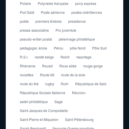
Polaire
Polynésie française
pony express
Port Saïd
Poste aérienne
postes chérifiennes
poète
premiers timbres
presidence
presse associative
Pro juventute
pseudo-entier postal
pèlerinage philatélique
pédagogie; école
Pérou
pôle Nord
Pôle Sud
R.S.I.
rareté belge
Reich
reportage
Rhénanie
Rouad
Roue ailée
rouge-gorge
roulettes
Route 66
route de la soie
route du thé
rugby
Ruhr
République de Salo
République Sociale Italienne
Réunion
safari philatélique
Sage
Saint-Jacques de Compostelle
Saint-Pierre-et-Miquelon
Saint-Pétersbourg
Sarah Bernhardt
Seconde Guerre mondiale