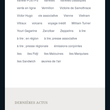
variété POSTFS
Variétés
variétés classiques
vente en ligne
Vermillon
Victoire de Samothrace
Victor Hugo
vie associative
Vienne
Vietnam
Vitraux
volcans
voyage inédit
William Turner
Youri Gagarine
Zanzibar
Zeppelins
à lire
à lire ; en région
à lire; presse associative
à lire ; presse régionale
émissions conjointes
îles
îles Fidji
îles Malouines
îles Marquises
îles Sandwich
œuvres de l'air
DERNIÈRES ACTUS