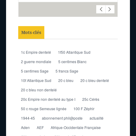
Mots-clés
1c Empire dentelé
1f50 Atlantique Sud
2 guerre mondiale
5 centimes Blanc
5 centimes Sage
5 francs Sage
10f Atlantique Sud
20 c bleu
20 c bleu dentelé
20 c bleu non dentelé
20c Empire non dentelé au type I
25c Cérès
50 c rouge Semeuse lignée
100 F Zéphir
1944-45
abonnement phil@poste
actualité
Aden
AEF
Afrique-Occidentale Française