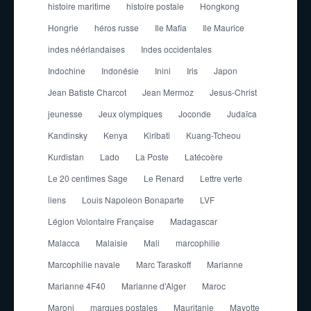
histoire maritime
histoire postale
Hongkong
Hongrie
héros russe
Ile Mafia
Ile Maurice
indes néérlandaises
Indes occidentales
Indochine
Indonésie
Inini
Iris
Japon
Jean Batiste Charcot
Jean Mermoz
Jesus-Christ
jeunesse
Jeux olympiques
Joconde
Judaïca
Kandinsky
Kenya
Kiribati
Kuang-Tcheou
Kurdistan
Lado
La Poste
Latécoère
Le 20 centimes Sage
Le Renard
Lettre verte
liens
Louis Napoleon Bonaparte
LVF
Légion Volontaire Française
Madagascar
Malacca
Malaisie
Mali
marcophilie
Marcophilie navale
Marc Taraskoff
Marianne
Marianne 4F40
Marianne d'Alger
Maroc
Maroni
marques postales
Mauritanie
Mayotte