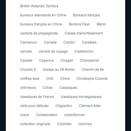
British Antarctic Territory
bureaux allemands en Chine
Bureaux français
bureaux français en Chine
Burkina Faso
Bénin
cachets de propagande
Caisse d'amortissement
Cameroun
Canada
Canton
Caraïbes
carnets
carnets de voyage
Castellorizo
Cavalle
Cayenne
Chagall
Champerret
Charles X
chasse au 29 février
Chemin de fer
chiffres-taxe
Chili
Chine
Christophe Colomb
chômeurs
Cilicie
Classiques
classiques de France
classiques monégasques
clefs pour débuter
Clipperton
Clément Ader
coeur
Collaboration
collectionner
collection originale
Colombo
colonies