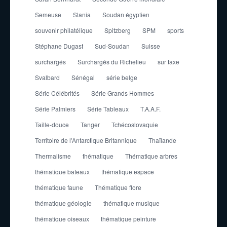
Semeuse
Slania
Soudan égyptien
souvenir philatélique
Spitzberg
SPM
sports
Stéphane Dugast
Sud-Soudan
Suisse
surchargés
Surchargés du Richelieu
sur taxe
Svalbard
Sénégal
série belge
Série Célébrités
Série Grands Hommes
Série Palmiers
Série Tableaux
T.A.A.F.
Taille-douce
Tanger
Tchécoslovaquie
Territoire de l'Antarctique Britannique
Thaïlande
Thermalisme
thématique
Thématique arbres
thématique bateaux
thématique espace
thématique faune
Thématique flore
thématique géologie
thématique musique
thématique oiseaux
thématique peinture