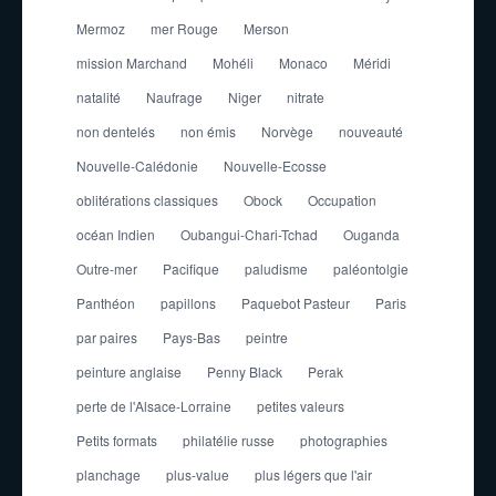
Mermoz
mer Rouge
Merson
mission Marchand
Mohéli
Monaco
Méridi
natalité
Naufrage
Niger
nitrate
non dentelés
non émis
Norvège
nouveauté
Nouvelle-Calédonie
Nouvelle-Ecosse
oblitérations classiques
Obock
Occupation
océan Indien
Oubangui-Chari-Tchad
Ouganda
Outre-mer
Pacifique
paludisme
paléontolgie
Panthéon
papillons
Paquebot Pasteur
Paris
par paires
Pays-Bas
peintre
peinture anglaise
Penny Black
Perak
perte de l'Alsace-Lorraine
petites valeurs
Petits formats
philatélie russe
photographies
planchage
plus-value
plus légers que l'air