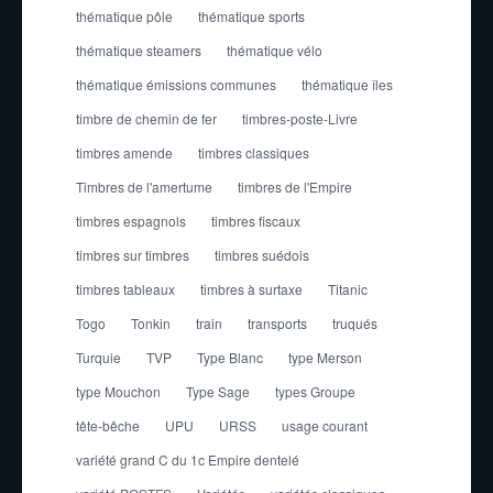
thématique pôle
thématique sports
thématique steamers
thématique vélo
thématique émissions communes
thématique îles
timbre de chemin de fer
timbres-poste-Livre
timbres amende
timbres classiques
Timbres de l'amertume
timbres de l'Empire
timbres espagnols
timbres fiscaux
timbres sur timbres
timbres suédois
timbres tableaux
timbres à surtaxe
Titanic
Togo
Tonkin
train
transports
truqués
Turquie
TVP
Type Blanc
type Merson
type Mouchon
Type Sage
types Groupe
tête-bêche
UPU
URSS
usage courant
variété grand C du 1c Empire dentelé