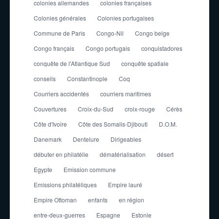
colonies allemandes
colonies françaises
Colonies générales
Colonies portugaises
Commune de Paris
Congo-Nil
Congo belge
Congo français
Congo portugais
conquistadores
conquête de l'Atlantique Sud
conquête spatiale
conseils
Constantinople
Coq
Courriers accidentés
courriers maritimes
Couvertures
Croix-du-Sud
croix-rouge
Cérès
Côte d'Ivoire
Côte des Somalis-Djibouti
D.O.M.
Danemark
Dentelure
Dirigeables
débuter en philatélie
dématérialisation
désert
Egypte
Emission commune
Emissions philatéliques
Empire lauré
Empire Ottoman
enfants
en région
entre-deux-guerres
Espagne
Estonie