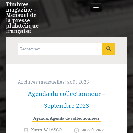
Timbres
magazine –
Mensuel de
la presse
philatélique
française
Qui sommes nous?
France, Monaco, Andorre
Expression française
Archives mensuelles:
août 2023
Agenda du collectionneur –
Europe
Septembre 2023
Outre-mer
Agenda
,
Agenda de collectionneur
Agenda
Xavier BALASCO
30 août 2023