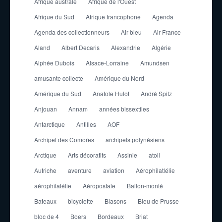
Afrique australe
Afrique de l'Ouest
Afrique du Sud
Afrique francophone
Agenda
Agenda des collectionneurs
Air bleu
Air France
Aland
Albert Decaris
Alexandrie
Algérie
Alphée Dubois
Alsace-Lorraine
Amundsen
amusante collecte
Amérique du Nord
Amérique du Sud
Anatole Hulot
André Spitz
Anjouan
Annam
années bissextiles
Antarctique
Antilles
AOF
Archipel des Comores
archipels polynésiens
Arctique
Arts décoratifs
Assinie
atoll
Autriche
aventure
aviation
Aérophilatlélie
aérophilatélie
Aéropostale
Ballon-monté
Bateaux
bicyclette
Blasons
Bleu de Prusse
bloc de 4
Boers
Bordeaux
Briat