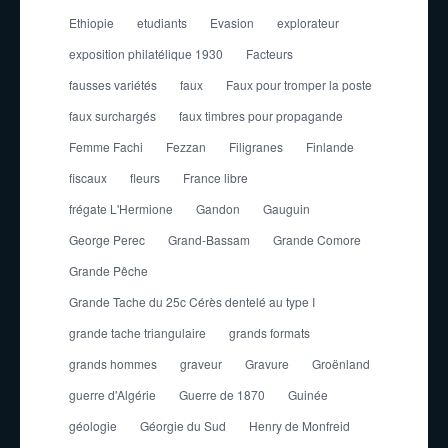
Ethiopie
etudiants
Evasion
explorateur
exposition philatélique 1930
Facteurs
fausses variétés
faux
Faux pour tromper la poste
faux surchargés
faux timbres pour propagande
Femme Fachi
Fezzan
Filigranes
Finlande
fiscaux
fleurs
France libre
frégate L'Hermione
Gandon
Gauguin
George Perec
Grand-Bassam
Grande Comore
Grande Pêche
Grande Tache du 25c Cérès dentelé au type I
grande tache triangulaire
grands formats
grands hommes
graveur
Gravure
Groënland
guerre d'Algérie
Guerre de 1870
Guinée
géologie
Géorgie du Sud
Henry de Monfreid