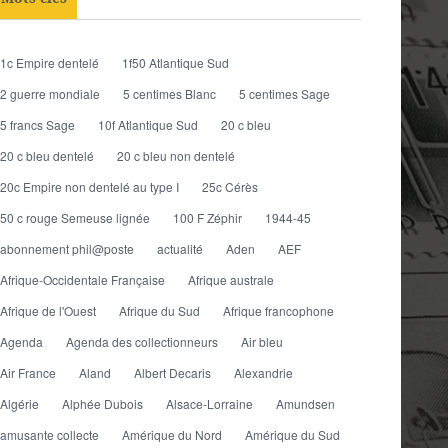
1c Empire dentelé
1f50 Atlantique Sud
2 guerre mondiale
5 centimes Blanc
5 centimes Sage
5 francs Sage
10f Atlantique Sud
20 c bleu
20 c bleu dentelé
20 c bleu non dentelé
20c Empire non dentelé au type I
25c Cérès
50 c rouge Semeuse lignée
100 F Zéphir
1944-45
abonnement phil@poste
actualité
Aden
AEF
Afrique-Occidentale Française
Afrique australe
Afrique de l'Ouest
Afrique du Sud
Afrique francophone
Agenda
Agenda des collectionneurs
Air bleu
Air France
Aland
Albert Decaris
Alexandrie
Algérie
Alphée Dubois
Alsace-Lorraine
Amundsen
amusante collecte
Amérique du Nord
Amérique du Sud