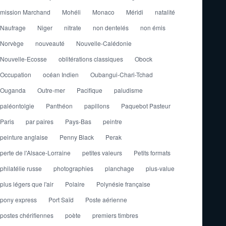
mission Marchand
Mohéli
Monaco
Méridi
natalité
Naufrage
Niger
nitrate
non dentelés
non émis
Norvège
nouveauté
Nouvelle-Calédonie
Nouvelle-Ecosse
oblitérations classiques
Obock
Occupation
océan Indien
Oubangui-Chari-Tchad
Ouganda
Outre-mer
Pacifique
paludisme
paléontolgie
Panthéon
papillons
Paquebot Pasteur
Paris
par paires
Pays-Bas
peintre
peinture anglaise
Penny Black
Perak
perte de l'Alsace-Lorraine
petites valeurs
Petits formats
philatélie russe
photographies
planchage
plus-value
plus légers que l'air
Polaire
Polynésie française
pony express
Port Saïd
Poste aérienne
postes chérifiennes
poète
premiers timbres