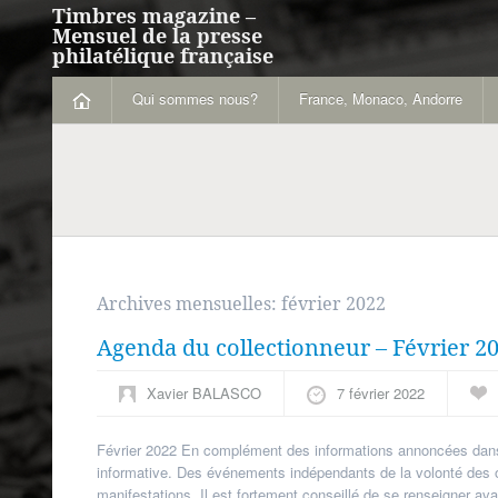
Timbres magazine –
Mensuel de la presse
philatélique française
Qui sommes nous?
France, Monaco, Andorre
Archives mensuelles:
février 2022
Agenda du collectionneur – Février 2
Xavier BALASCO
7 février 2022
Février 2022 En complément des informations annoncées dans
informative. Des événements indépendants de la volonté des or
manifestations. Il est fortement conseillé de se renseigner a