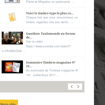
Pierre-et-Miquelon en partenariat ...
Voici le timbre-type le plus ra...
Chaque fois que vous rencontrerez ce
timbre, regardez-vite ses dents. ...
Gauthier Toulemonde au forum
de...
Voir la vidéo
https://www.youtube.com/watch?
v=HIreWylGit8 ...
Sommaire Timbres magazine N°
19...
Au sommaire de Timbres magazine N°
191 Juillet/Aout 2017 ...
Mots-clés