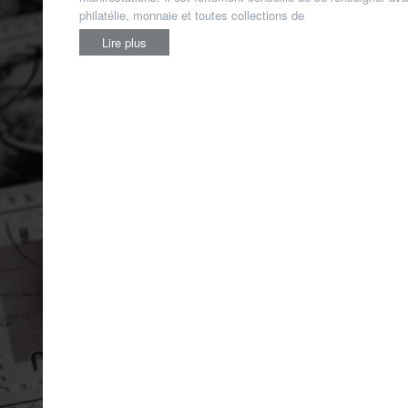
philatélie, monnaie et toutes collections de
Lire plus