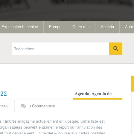
Expression française
Europe
Outre-mer
Agenda
Autre
022
Agenda
,
Agenda de
collectionneur
1582
0 Commentaire
 Timbres magazine actuellement en kiosque. Cette liste est
ganisateurs peuvent entrainer le report ou l’annulation des
vant tout déplacement. 5 février – Bourse aux cartes postales,