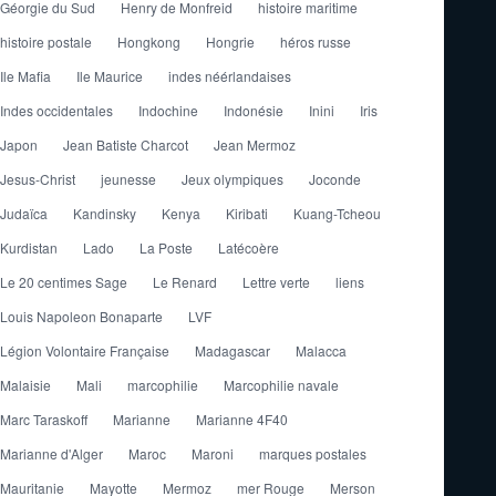
Géorgie du Sud
Henry de Monfreid
histoire maritime
histoire postale
Hongkong
Hongrie
héros russe
Ile Mafia
Ile Maurice
indes néérlandaises
Indes occidentales
Indochine
Indonésie
Inini
Iris
Japon
Jean Batiste Charcot
Jean Mermoz
Jesus-Christ
jeunesse
Jeux olympiques
Joconde
Judaïca
Kandinsky
Kenya
Kiribati
Kuang-Tcheou
Kurdistan
Lado
La Poste
Latécoère
Le 20 centimes Sage
Le Renard
Lettre verte
liens
Louis Napoleon Bonaparte
LVF
Légion Volontaire Française
Madagascar
Malacca
Malaisie
Mali
marcophilie
Marcophilie navale
Marc Taraskoff
Marianne
Marianne 4F40
Marianne d'Alger
Maroc
Maroni
marques postales
Mauritanie
Mayotte
Mermoz
mer Rouge
Merson