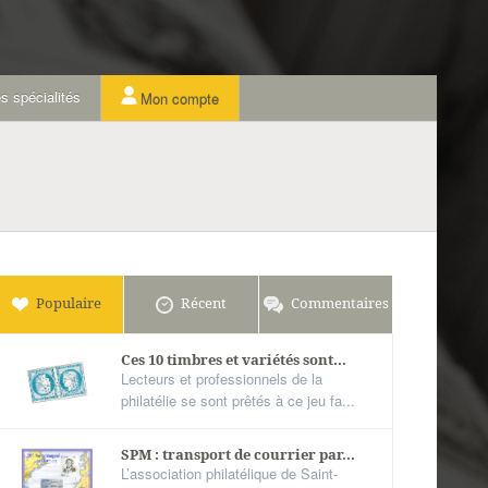
s spécialités
Mon compte
Populaire
Récent
Commentaires
Ces 10 timbres et variétés sont...
Lecteurs et professionnels de la
philatélie se sont prêtés à ce jeu fa...
SPM : transport de courrier par...
L’association philatélique de Saint-