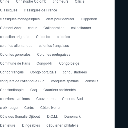
Chine
Christophe Colomb
chômeurs
Cilicie
Classiques
classiques de France
classiques monégasques
clefs pour débuter
Clipperton
Clément Ader
coeur
Collaboration
collectionner
collection originale
Colombo
colonies
colonies allemandes
colonies françaises
Colonies générales
Colonies portugaises
Commune de Paris
Congo-Nil
Congo belge
Congo français
Congo portugais
conquistadores
conquête de l'Atlantique Sud
conquête spatiale
conseils
Constantinople
Coq
Courriers accidentés
courriers maritimes
Couvertures
Croix-du-Sud
croix-rouge
Cérès
Côte d'Ivoire
Côte des Somalis-Djibouti
D.O.M.
Danemark
Dentelure
Dirigeables
débuter en philatélie