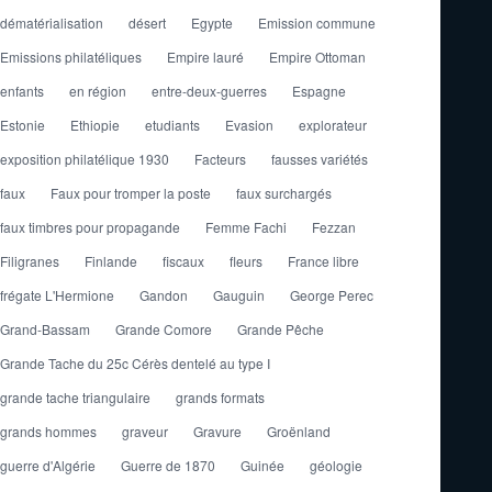
dématérialisation
désert
Egypte
Emission commune
Emissions philatéliques
Empire lauré
Empire Ottoman
enfants
en région
entre-deux-guerres
Espagne
Estonie
Ethiopie
etudiants
Evasion
explorateur
exposition philatélique 1930
Facteurs
fausses variétés
faux
Faux pour tromper la poste
faux surchargés
faux timbres pour propagande
Femme Fachi
Fezzan
Filigranes
Finlande
fiscaux
fleurs
France libre
frégate L'Hermione
Gandon
Gauguin
George Perec
Grand-Bassam
Grande Comore
Grande Pêche
Grande Tache du 25c Cérès dentelé au type I
grande tache triangulaire
grands formats
grands hommes
graveur
Gravure
Groënland
guerre d'Algérie
Guerre de 1870
Guinée
géologie