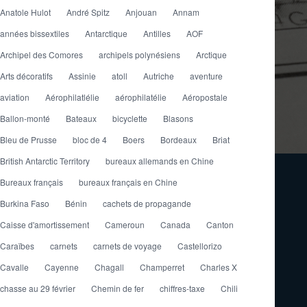
Anatole Hulot
André Spitz
Anjouan
Annam
années bissextiles
Antarctique
Antilles
AOF
Archipel des Comores
archipels polynésiens
Arctique
Arts décoratifs
Assinie
atoll
Autriche
aventure
aviation
Aérophilatlélie
aérophilatélie
Aéropostale
Ballon-monté
Bateaux
bicyclette
Blasons
Bleu de Prusse
bloc de 4
Boers
Bordeaux
Briat
British Antarctic Territory
bureaux allemands en Chine
Bureaux français
bureaux français en Chine
Burkina Faso
Bénin
cachets de propagande
Caisse d'amortissement
Cameroun
Canada
Canton
Caraïbes
carnets
carnets de voyage
Castellorizo
Cavalle
Cayenne
Chagall
Champerret
Charles X
chasse au 29 février
Chemin de fer
chiffres-taxe
Chili