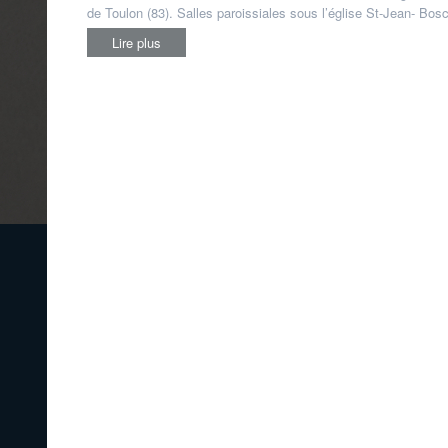
de Toulon (83). Salles paroissiales sous l’église St-Jean- Bos
Lire plus