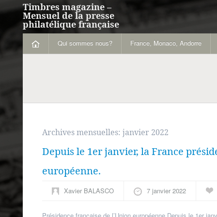
Timbres magazine –
Mensuel de la presse
philatélique française
Qui sommes nous?
France, Monaco, Andorre
Archives mensuelles:
janvier 2022
Depuis le 1er janvier, la France présid
européenne.
Xavier BALASCO
7 janvier 2022
Présidence française de l’Union européenne Depuis le 1er janvi