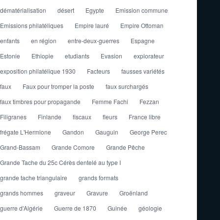
dématérialisation
désert
Egypte
Emission commune
Emissions philatéliques
Empire lauré
Empire Ottoman
enfants
en région
entre-deux-guerres
Espagne
Estonie
Ethiopie
etudiants
Evasion
explorateur
exposition philatélique 1930
Facteurs
fausses variétés
faux
Faux pour tromper la poste
faux surchargés
faux timbres pour propagande
Femme Fachi
Fezzan
Filigranes
Finlande
fiscaux
fleurs
France libre
frégate L'Hermione
Gandon
Gauguin
George Perec
Grand-Bassam
Grande Comore
Grande Pêche
Grande Tache du 25c Cérès dentelé au type I
grande tache triangulaire
grands formats
grands hommes
graveur
Gravure
Groënland
guerre d'Algérie
Guerre de 1870
Guinée
géologie