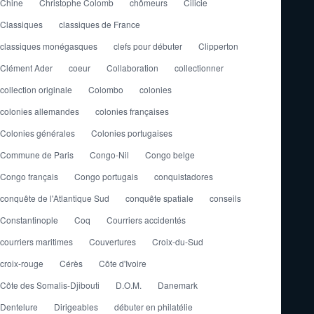
Chine
Christophe Colomb
chômeurs
Cilicie
Classiques
classiques de France
classiques monégasques
clefs pour débuter
Clipperton
Clément Ader
coeur
Collaboration
collectionner
collection originale
Colombo
colonies
colonies allemandes
colonies françaises
Colonies générales
Colonies portugaises
Commune de Paris
Congo-Nil
Congo belge
Congo français
Congo portugais
conquistadores
conquête de l'Atlantique Sud
conquête spatiale
conseils
Constantinople
Coq
Courriers accidentés
courriers maritimes
Couvertures
Croix-du-Sud
croix-rouge
Cérès
Côte d'Ivoire
Côte des Somalis-Djibouti
D.O.M.
Danemark
Dentelure
Dirigeables
débuter en philatélie