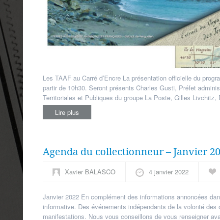
Les TAAF au Carré d’Encre La présentation officielle du progr
partir de 10h30. Seront présents Charles Gusti, Préfet adminis
Territoriales et Publiques du groupe La Poste, Gilles Livchitz, 
Lire plus
Agenda du collectionneur – Janvier 2
Xavier BALASCO
4 janvier 2022
Janvier 2022 En complément des informations annoncées dans
informative. Des événements indépendants de la volonté des or
manifestations. Nous vous conseillons de vous renseigner avan