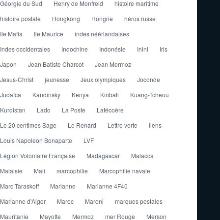
Géorgie du Sud
Henry de Monfreid
histoire maritime
histoire postale
Hongkong
Hongrie
héros russe
Ile Mafia
Ile Maurice
indes néérlandaises
Indes occidentales
Indochine
Indonésie
Inini
Iris
Japon
Jean Batiste Charcot
Jean Mermoz
Jesus-Christ
jeunesse
Jeux olympiques
Joconde
Judaïca
Kandinsky
Kenya
Kiribati
Kuang-Tcheou
Kurdistan
Lado
La Poste
Latécoère
Le 20 centimes Sage
Le Renard
Lettre verte
liens
Louis Napoleon Bonaparte
LVF
Légion Volontaire Française
Madagascar
Malacca
Malaisie
Mali
marcophilie
Marcophilie navale
Marc Taraskoff
Marianne
Marianne 4F40
Marianne d'Alger
Maroc
Maroni
marques postales
Mauritanie
Mayotte
Mermoz
mer Rouge
Merson