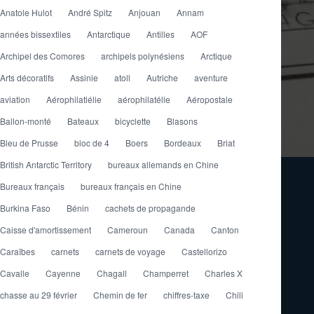
Anatole Hulot
André Spitz
Anjouan
Annam
années bissextiles
Antarctique
Antilles
AOF
Archipel des Comores
archipels polynésiens
Arctique
Arts décoratifs
Assinie
atoll
Autriche
aventure
aviation
Aérophilatlélie
aérophilatélie
Aéropostale
Ballon-monté
Bateaux
bicyclette
Blasons
Bleu de Prusse
bloc de 4
Boers
Bordeaux
Briat
British Antarctic Territory
bureaux allemands en Chine
Bureaux français
bureaux français en Chine
Burkina Faso
Bénin
cachets de propagande
Caisse d'amortissement
Cameroun
Canada
Canton
Caraïbes
carnets
carnets de voyage
Castellorizo
Cavalle
Cayenne
Chagall
Champerret
Charles X
chasse au 29 février
Chemin de fer
chiffres-taxe
Chili