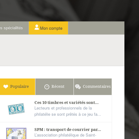
s spécialités
Mon compte
Populaire
Récent
Commentaires
Ces 10 timbres et variétés sont...
Lecteurs et professionnels de la
philatélie se sont prêtés à ce jeu fa...
SPM : transport de courrier par...
L’association philatélique de Saint-