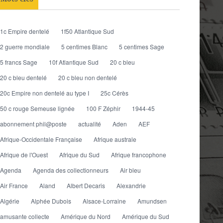
1c Empire dentelé
1f50 Atlantique Sud
2 guerre mondiale
5 centimes Blanc
5 centimes Sage
5 francs Sage
10f Atlantique Sud
20 c bleu
20 c bleu dentelé
20 c bleu non dentelé
20c Empire non dentelé au type I
25c Cérès
50 c rouge Semeuse lignée
100 F Zéphir
1944-45
abonnement phil@poste
actualité
Aden
AEF
Afrique-Occidentale Française
Afrique australe
Afrique de l'Ouest
Afrique du Sud
Afrique francophone
Agenda
Agenda des collectionneurs
Air bleu
Air France
Aland
Albert Decaris
Alexandrie
Algérie
Alphée Dubois
Alsace-Lorraine
Amundsen
amusante collecte
Amérique du Nord
Amérique du Sud