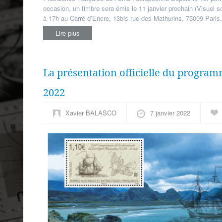
occasion, un timbre sera émis le 11 janvier prochain (Visuel s
à 17h au Carré d’Encre, 13bis rue des Mathurins, 75009 Paris
Lire plus
La présentation officielle du progra
2022
Xavier BALASCO
7 janvier 2022