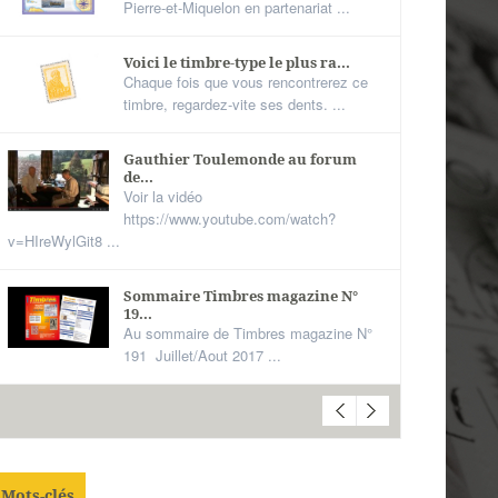
Pierre-et-Miquelon en partenariat ...
Voici le timbre-type le plus ra...
Chaque fois que vous rencontrerez ce
timbre, regardez-vite ses dents. ...
Gauthier Toulemonde au forum
de...
Voir la vidéo
https://www.youtube.com/watch?
v=HIreWylGit8 ...
Sommaire Timbres magazine N°
19...
Au sommaire de Timbres magazine N°
191 Juillet/Aout 2017 ...
Mots-clés