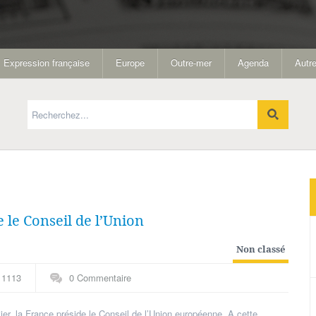
Expression française
Europe
Outre-mer
Agenda
Autre
e le Conseil de l’Union
Non classé
1113
0 Commentaire
er, la France préside le Conseil de l’Union européenne. A cette