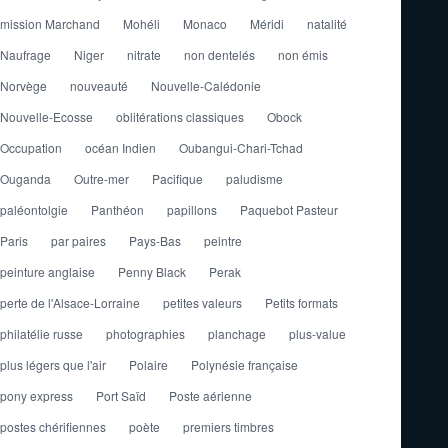
mission Marchand
Mohéli
Monaco
Méridi
natalité
Naufrage
Niger
nitrate
non dentelés
non émis
Norvège
nouveauté
Nouvelle-Calédonie
Nouvelle-Ecosse
oblitérations classiques
Obock
Occupation
océan Indien
Oubangui-Chari-Tchad
Ouganda
Outre-mer
Pacifique
paludisme
paléontolgie
Panthéon
papillons
Paquebot Pasteur
Paris
par paires
Pays-Bas
peintre
peinture anglaise
Penny Black
Perak
perte de l'Alsace-Lorraine
petites valeurs
Petits formats
philatélie russe
photographies
planchage
plus-value
plus légers que l'air
Polaire
Polynésie française
pony express
Port Saïd
Poste aérienne
postes chérifiennes
poète
premiers timbres