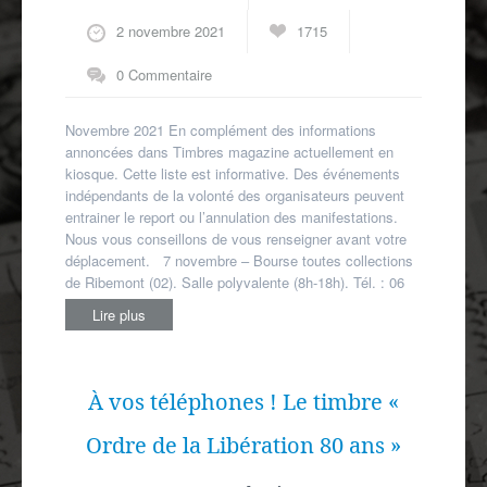
Autres spécialités
2 novembre 2021
1715
Mon compte
0 Commentaire
Novembre 2021 En complément des informations
annoncées dans Timbres magazine actuellement en
kiosque. Cette liste est informative. Des événements
indépendants de la volonté des organisateurs peuvent
entrainer le report ou l’annulation des manifestations.
Nous vous conseillons de vous renseigner avant votre
déplacement. 7 novembre – Bourse toutes collections
de Ribemont (02). Salle polyvalente (8h-18h). Tél. : 06
Lire plus
À vos téléphones ! Le timbre «
Ordre de la Libération 80 ans »