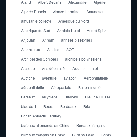
Aland
Albert Decaris
Alexandrie
Algérie
Alphée Dubois
Alsace-Lorraine
Amundsen
amusante collecte
Amérique du Nord
Amérique du Sud
Anatole Hulot
André Spitz
Anjouan
Annam
années bissextiles
Antarctique
Antilles
AOF
Archipel des Comores
archipels polynésiens
Arctique
Arts décoratifs
Assinie
atoll
Autriche
aventure
aviation
Aérophilatlélie
aérophilatélie
Aéropostale
Ballon-monté
Bateaux
bicyclette
Blasons
Bleu de Prusse
bloc de 4
Boers
Bordeaux
Briat
British Antarctic Territory
bureaux allemands en Chine
Bureaux français
bureaux français en Chine
Burkina Faso
Bénin