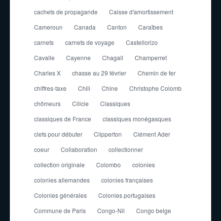
cachets de propagande
Caisse d'amortissement
Cameroun
Canada
Canton
Caraïbes
carnets
carnets de voyage
Castellorizo
Cavalle
Cayenne
Chagall
Champerret
Charles X
chasse au 29 février
Chemin de fer
chiffres-taxe
Chili
Chine
Christophe Colomb
chômeurs
Cilicie
Classiques
classiques de France
classiques monégasques
clefs pour débuter
Clipperton
Clément Ader
coeur
Collaboration
collectionner
collection originale
Colombo
colonies
colonies allemandes
colonies françaises
Colonies générales
Colonies portugaises
Commune de Paris
Congo-Nil
Congo belge