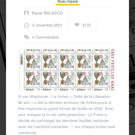
Non classé
Xavier BALASCO
2 novembre 2021
2172
0 Commentaire
A vos téléphones ! Le timbre « Ordre de la Libération
80 ans » a été la dernière émission de timbre-poste à
être imprimée en grand format de feuille en 2020. Ainsi
pour marquer la fin de cette production, La Poste a
décidé de surcharger les dernières feuilles restantes
avec les mentions suivantes : – sur chaque timbre sera
mentionné