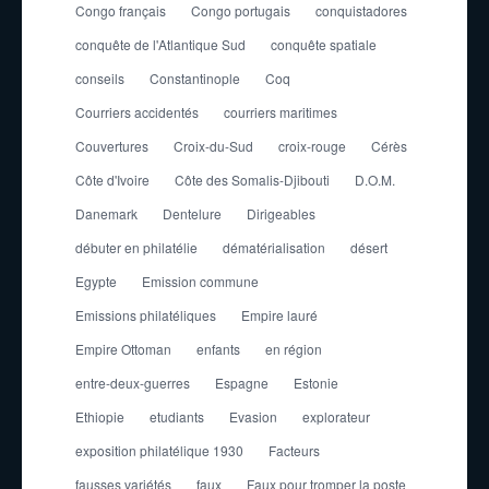
Congo français
Congo portugais
conquistadores
conquête de l'Atlantique Sud
conquête spatiale
conseils
Constantinople
Coq
Courriers accidentés
courriers maritimes
Couvertures
Croix-du-Sud
croix-rouge
Cérès
Côte d'Ivoire
Côte des Somalis-Djibouti
D.O.M.
Danemark
Dentelure
Dirigeables
débuter en philatélie
dématérialisation
désert
Egypte
Emission commune
Emissions philatéliques
Empire lauré
Empire Ottoman
enfants
en région
entre-deux-guerres
Espagne
Estonie
Ethiopie
etudiants
Evasion
explorateur
exposition philatélique 1930
Facteurs
fausses variétés
faux
Faux pour tromper la poste