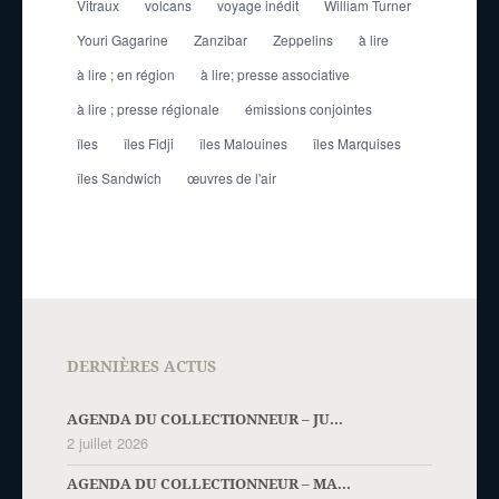
Vitraux
volcans
voyage inédit
William Turner
Youri Gagarine
Zanzibar
Zeppelins
à lire
à lire ; en région
à lire; presse associative
à lire ; presse régionale
émissions conjointes
îles
îles Fidji
îles Malouines
îles Marquises
îles Sandwich
œuvres de l'air
DERNIÈRES ACTUS
AGENDA DU COLLECTIONNEUR – JU...
2 juillet 2026
AGENDA DU COLLECTIONNEUR – MA...