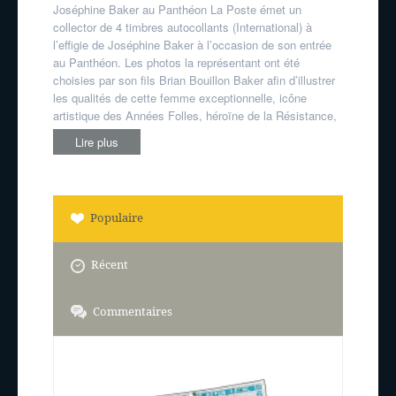
Joséphine Baker au Panthéon La Poste émet un
collector de 4 timbres autocollants (International) à
l’effigie de Joséphine Baker à l’occasion de son entrée
au Panthéon. Les photos la représentant ont été
choisies par son fils Brian Bouillon Baker afin d’illustrer
les qualités de cette femme exceptionnelle, icône
artistique des Années Folles, héroïne de la Résistance,
Lire plus
Populaire
Récent
Commentaires