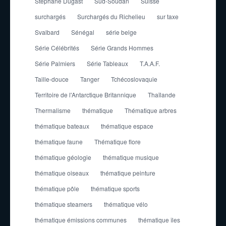
Stéphane Dugast
Sud-Soudan
Suisse
surchargés
Surchargés du Richelieu
sur taxe
Svalbard
Sénégal
série belge
Série Célébrités
Série Grands Hommes
Série Palmiers
Série Tableaux
T.A.A.F.
Taille-douce
Tanger
Tchécoslovaquie
Territoire de l'Antarctique Britannique
Thaïlande
Thermalisme
thématique
Thématique arbres
thématique bateaux
thématique espace
thématique faune
Thématique flore
thématique géologie
thématique musique
thématique oiseaux
thématique peinture
thématique pôle
thématique sports
thématique steamers
thématique vélo
thématique émissions communes
thématique îles