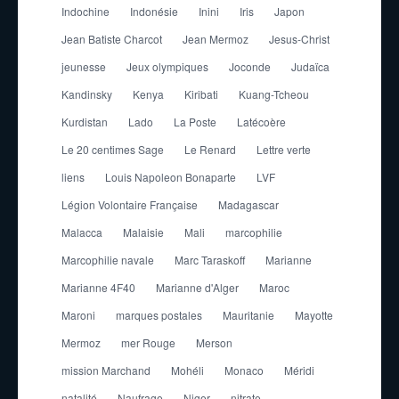
Indochine
Indonésie
Inini
Iris
Japon
Jean Batiste Charcot
Jean Mermoz
Jesus-Christ
jeunesse
Jeux olympiques
Joconde
Judaïca
Kandinsky
Kenya
Kiribati
Kuang-Tcheou
Kurdistan
Lado
La Poste
Latécoère
Le 20 centimes Sage
Le Renard
Lettre verte
liens
Louis Napoleon Bonaparte
LVF
Légion Volontaire Française
Madagascar
Malacca
Malaisie
Mali
marcophilie
Marcophilie navale
Marc Taraskoff
Marianne
Marianne 4F40
Marianne d'Alger
Maroc
Maroni
marques postales
Mauritanie
Mayotte
Mermoz
mer Rouge
Merson
mission Marchand
Mohéli
Monaco
Méridi
natalité
Naufrage
Niger
nitrate