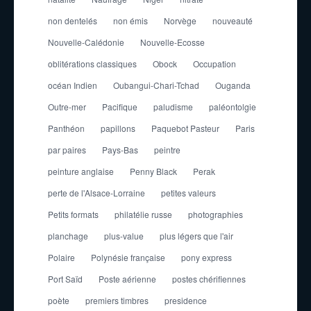
non dentelés
non émis
Norvège
nouveauté
Nouvelle-Calédonie
Nouvelle-Ecosse
oblitérations classiques
Obock
Occupation
océan Indien
Oubangui-Chari-Tchad
Ouganda
Outre-mer
Pacifique
paludisme
paléontolgie
Panthéon
papillons
Paquebot Pasteur
Paris
par paires
Pays-Bas
peintre
peinture anglaise
Penny Black
Perak
perte de l'Alsace-Lorraine
petites valeurs
Petits formats
philatélie russe
photographies
planchage
plus-value
plus légers que l'air
Polaire
Polynésie française
pony express
Port Saïd
Poste aérienne
postes chérifiennes
poète
premiers timbres
presidence