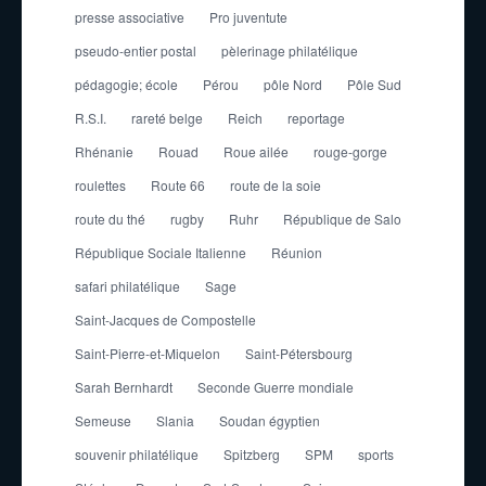
presse associative
Pro juventute
pseudo-entier postal
pèlerinage philatélique
pédagogie; école
Pérou
pôle Nord
Pôle Sud
R.S.I.
rareté belge
Reich
reportage
Rhénanie
Rouad
Roue ailée
rouge-gorge
roulettes
Route 66
route de la soie
route du thé
rugby
Ruhr
République de Salo
République Sociale Italienne
Réunion
safari philatélique
Sage
Saint-Jacques de Compostelle
Saint-Pierre-et-Miquelon
Saint-Pétersbourg
Sarah Bernhardt
Seconde Guerre mondiale
Semeuse
Slania
Soudan égyptien
souvenir philatélique
Spitzberg
SPM
sports