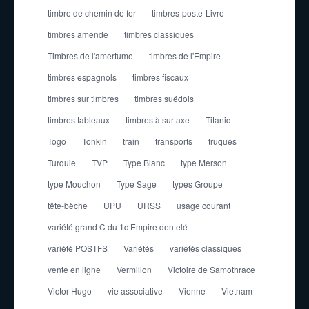
timbre de chemin de fer
timbres-poste-Livre
timbres amende
timbres classiques
Timbres de l'amertume
timbres de l'Empire
timbres espagnols
timbres fiscaux
timbres sur timbres
timbres suédois
timbres tableaux
timbres à surtaxe
Titanic
Togo
Tonkin
train
transports
truqués
Turquie
TVP
Type Blanc
type Merson
type Mouchon
Type Sage
types Groupe
tête-bêche
UPU
URSS
usage courant
variété grand C du 1c Empire dentelé
variété POSTFS
Variétés
variétés classiques
vente en ligne
Vermillon
Victoire de Samothrace
Victor Hugo
vie associative
Vienne
Vietnam