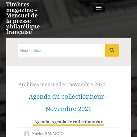
Timbres
magazine –
Mensuel de
la presse
philatélique
française
Qui sommes nous?
France, Monaco, Andorre
Expression française
Archives mensuelles:
novembre 2021
Agenda du collectionneur –
Europe
Novembre 2021
Outre-mer
Agenda
,
Agenda de collectionneur
Agenda
Xavier BALASCO