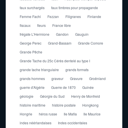
faux surchargés
faux timbres pour propagande
Femme Fachi
Fezzan
Filigranes
Finlande
fiscaux
fleurs
France libre
frégate L'Hermione
Gandon
Gauguin
George Perec
Grand-Bassam
Grande Comore
Grande Pêche
Grande Tache du 25c Cérès dentelé au type I
grande tache triangulaire
grands formats
grands hommes
graveur
Gravure
Groënland
guerre d'Algérie
Guerre de 1870
Guinée
géologie
Géorgie du Sud
Henry de Monfreid
histoire maritime
histoire postale
Hongkong
Hongrie
héros russe
Ile Mafia
Ile Maurice
indes néérlandaises
Indes occidentales