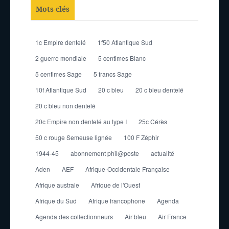
Mots-clés
1c Empire dentelé
1f50 Atlantique Sud
2 guerre mondiale
5 centimes Blanc
5 centimes Sage
5 francs Sage
10f Atlantique Sud
20 c bleu
20 c bleu dentelé
20 c bleu non dentelé
20c Empire non dentelé au type I
25c Cérès
50 c rouge Semeuse lignée
100 F Zéphir
1944-45
abonnement phil@poste
actualité
Aden
AEF
Afrique-Occidentale Française
Afrique australe
Afrique de l'Ouest
Afrique du Sud
Afrique francophone
Agenda
Agenda des collectionneurs
Air bleu
Air France