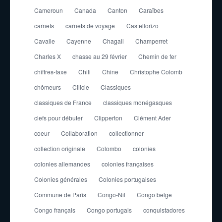
Cameroun
Canada
Canton
Caraïbes
carnets
carnets de voyage
Castellorizo
Cavalle
Cayenne
Chagall
Champerret
Charles X
chasse au 29 février
Chemin de fer
chiffres-taxe
Chili
Chine
Christophe Colomb
chômeurs
Cilicie
Classiques
classiques de France
classiques monégasques
clefs pour débuter
Clipperton
Clément Ader
coeur
Collaboration
collectionner
collection originale
Colombo
colonies
colonies allemandes
colonies françaises
Colonies générales
Colonies portugaises
Commune de Paris
Congo-Nil
Congo belge
Congo français
Congo portugais
conquistadores