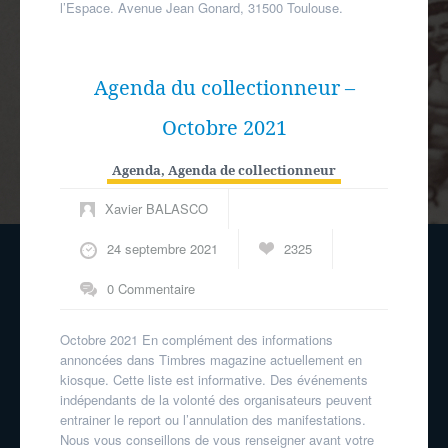
l’Espace. Avenue Jean Gonard, 31500 Toulouse.
Agenda du collectionneur –
Octobre 2021
Agenda
,
Agenda de collectionneur
Xavier BALASCO
24 septembre 2021
2325
0 Commentaire
Octobre 2021 En complément des informations
annoncées dans Timbres magazine actuellement en
kiosque. Cette liste est informative. Des événements
indépendants de la volonté des organisateurs peuvent
entrainer le report ou l’annulation des manifestations.
Nous vous conseillons de vous renseigner avant votre