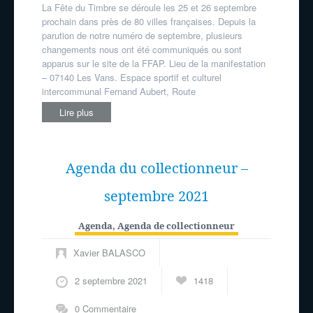
La Fête du Timbre se déroule les 25 et 26 septembre
prochain dans près de 80 villes françaises. Depuis la
parution de notre numéro de septembre, plusieurs
changements nous ont été communiqués ou sont
apparus sur le site de la FFAP. Lieu de la manifestation
– 07140 Les Vans. Espace sportif et culturel
intercommunal Fernand Aubert, Route
Lire plus
Agenda du collectionneur –
septembre 2021
Agenda
,
Agenda de collectionneur
Xavier BALASCO
2 septembre 2021
1418
0 Commentaire