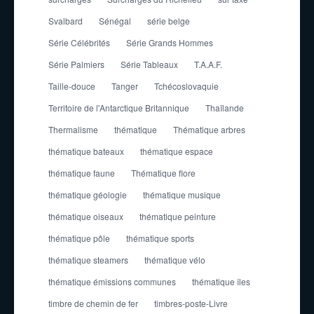
Svalbard
Sénégal
série belge
Série Célébrités
Série Grands Hommes
Série Palmiers
Série Tableaux
T.A.A.F.
Taille-douce
Tanger
Tchécoslovaquie
Territoire de l'Antarctique Britannique
Thaïlande
Thermalisme
thématique
Thématique arbres
thématique bateaux
thématique espace
thématique faune
Thématique flore
thématique géologie
thématique musique
thématique oiseaux
thématique peinture
thématique pôle
thématique sports
thématique steamers
thématique vélo
thématique émissions communes
thématique îles
timbre de chemin de fer
timbres-poste-Livre