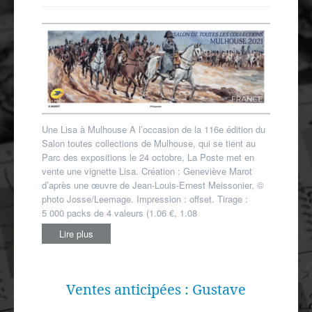
Autres spécialités
Mon compte
Une Lisa à Mulhouse A l’occasion de la 116e édition du
Salon toutes collections de Mulhouse, qui se tient au
Parc des expositions le 24 octobre, La Poste met en
vente une vignette Lisa. Création : Geneviève Marot
d’après une œuvre de Jean-Louis-Ernest Meissonier, ©
photo Josse/Leemage. Impression : offset. Tirage :
5 000 packs de 4 valeurs (1.06 €, 1.08
Lire plus
Ventes anticipées : Gustave