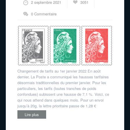
2 septembre 2021
3051
0 Commentaire
Changement de tarifs au 1er janvier 2022 En août
dernier, La Poste a communiqué les hausses tarifaires
désormais traditionnelles du premier janvier. Pour les
particuliers, les tarifs (toutes tranches de poids
confondues) subissent une hausse de 7,1 %. Voici, ce
qui nous attend dans quelques mois. Pour un envoi
jusqu’à 20g, la lettre prioritaire passe de 1,28 €
Lire plus