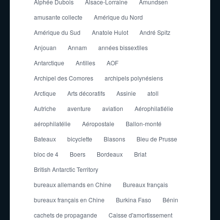
Alphée Dubois
Alsace-Lorraine
Amundsen
amusante collecte
Amérique du Nord
Amérique du Sud
Anatole Hulot
André Spitz
Anjouan
Annam
années bissextiles
Antarctique
Antilles
AOF
Archipel des Comores
archipels polynésiens
Arctique
Arts décoratifs
Assinie
atoll
Autriche
aventure
aviation
Aérophilatlélie
aérophilatélie
Aéropostale
Ballon-monté
Bateaux
bicyclette
Blasons
Bleu de Prusse
bloc de 4
Boers
Bordeaux
Briat
British Antarctic Territory
bureaux allemands en Chine
Bureaux français
bureaux français en Chine
Burkina Faso
Bénin
cachets de propagande
Caisse d'amortissement