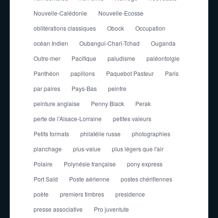
Nouvelle-Calédonie
Nouvelle-Ecosse
oblitérations classiques
Obock
Occupation
océan Indien
Oubangui-Chari-Tchad
Ouganda
Outre-mer
Pacifique
paludisme
paléontolgie
Panthéon
papillons
Paquebot Pasteur
Paris
par paires
Pays-Bas
peintre
peinture anglaise
Penny Black
Perak
perte de l'Alsace-Lorraine
petites valeurs
Petits formats
philatélie russe
photographies
planchage
plus-value
plus légers que l'air
Polaire
Polynésie française
pony express
Port Saïd
Poste aérienne
postes chérifiennes
poète
premiers timbres
presidence
presse associative
Pro juventute