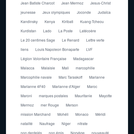
Jean Batiste Charcot
Jean Mermoz
Jesus-Christ
jeunesse
Jeux olympiques
Joconde
Judaïca
Kandinsky
Kenya
Kiribati
Kuang-Tcheou
Kurdistan
Lado
La Poste
Latécoère
Le 20 centimes Sage
Le Renard
Lettre verte
liens
Louis Napoleon Bonaparte
LVF
Légion Volontaire Française
Madagascar
Malacca
Malaisie
Mali
marcophilie
Marcophilie navale
Marc Taraskoff
Marianne
Marianne 4F40
Marianne d'Alger
Maroc
Maroni
marques postales
Mauritanie
Mayotte
Mermoz
mer Rouge
Merson
mission Marchand
Mohéli
Monaco
Méridi
natalité
Naufrage
Niger
nitrate
non dentelés
non émis
Norvège
nouveauté