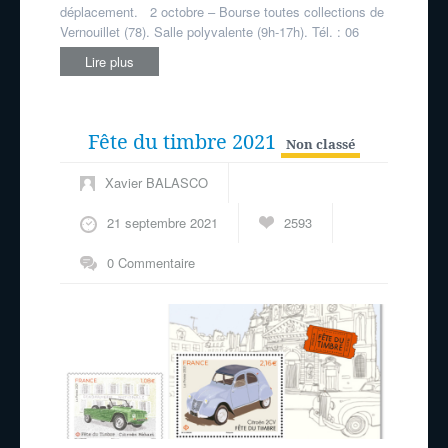
déplacement. 2 octobre – Bourse toutes collections de
Vernouillet (78). Salle polyvalente (9h-17h). Tél. : 06
Lire plus
Fête du timbre 2021
Non classé
Xavier BALASCO
21 septembre 2021
2593
0 Commentaire