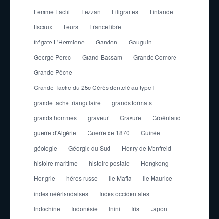
Femme Fachi
Fezzan
Filigranes
Finlande
fiscaux
fleurs
France libre
frégate L'Hermione
Gandon
Gauguin
George Perec
Grand-Bassam
Grande Comore
Grande Pêche
Grande Tache du 25c Cérès dentelé au type I
grande tache triangulaire
grands formats
grands hommes
graveur
Gravure
Groënland
guerre d'Algérie
Guerre de 1870
Guinée
géologie
Géorgie du Sud
Henry de Monfreid
histoire maritime
histoire postale
Hongkong
Hongrie
héros russe
Ile Mafia
Ile Maurice
indes néérlandaises
Indes occidentales
Indochine
Indonésie
Inini
Iris
Japon