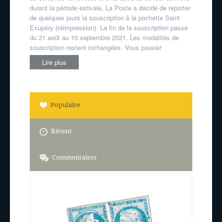
durant la période estivale, La Poste a décidé de reporter
de quelques jours la souscription à la pochette Saint
Exupéry (réimpression). La fin de la souscription passe
du 31 août au 10 septembre 2021. Les modalités de
souscription restent inchangées. Vous pouvez
Lire plus
Populaire
Récent
Commentaires