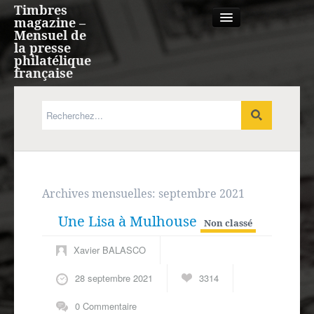
Timbres
magazine –
Mensuel de
la presse
philatélique
française
Qui sommes nous?
France, Monaco, Andorre
Expression française
Archives mensuelles:
septembre 2021
Une Lisa à Mulhouse
Europe
Non classé
Xavier BALASCO
Outre-mer
28 septembre 2021
3314
Agenda
0 Commentaire