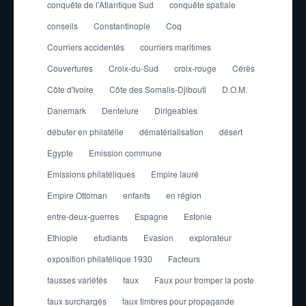
conquête de l'Atlantique Sud
conquête spatiale
conseils
Constantinople
Coq
Courriers accidentés
courriers maritimes
Couvertures
Croix-du-Sud
croix-rouge
Cérès
Côte d'Ivoire
Côte des Somalis-Djibouti
D.O.M.
Danemark
Dentelure
Dirigeables
débuter en philatélie
dématérialisation
désert
Egypte
Emission commune
Emissions philatéliques
Empire lauré
Empire Ottoman
enfants
en région
entre-deux-guerres
Espagne
Estonie
Ethiopie
etudiants
Evasion
explorateur
exposition philatélique 1930
Facteurs
fausses variétés
faux
Faux pour tromper la poste
faux surchargés
faux timbres pour propagande