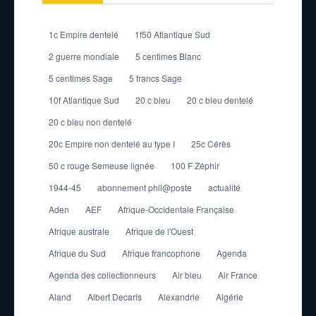
1c Empire dentelé
1f50 Atlantique Sud
2 guerre mondiale
5 centimes Blanc
5 centimes Sage
5 francs Sage
10f Atlantique Sud
20 c bleu
20 c bleu dentelé
20 c bleu non dentelé
20c Empire non dentelé au type I
25c Cérès
50 c rouge Semeuse lignée
100 F Zéphir
1944-45
abonnement phil@poste
actualité
Aden
AEF
Afrique-Occidentale Française
Afrique australe
Afrique de l'Ouest
Afrique du Sud
Afrique francophone
Agenda
Agenda des collectionneurs
Air bleu
Air France
Aland
Albert Decaris
Alexandrie
Algérie