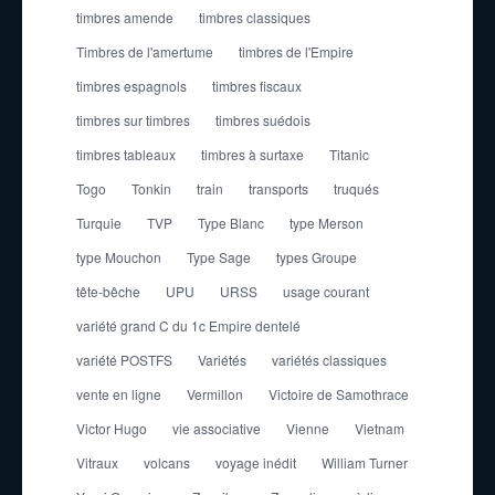
timbres amende
timbres classiques
Timbres de l'amertume
timbres de l'Empire
timbres espagnols
timbres fiscaux
timbres sur timbres
timbres suédois
timbres tableaux
timbres à surtaxe
Titanic
Togo
Tonkin
train
transports
truqués
Turquie
TVP
Type Blanc
type Merson
type Mouchon
Type Sage
types Groupe
tête-bêche
UPU
URSS
usage courant
variété grand C du 1c Empire dentelé
variété POSTFS
Variétés
variétés classiques
vente en ligne
Vermillon
Victoire de Samothrace
Victor Hugo
vie associative
Vienne
Vietnam
Vitraux
volcans
voyage inédit
William Turner