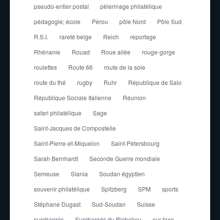
pseudo-entier postal
pèlerinage philatélique
pédagogie; école
Pérou
pôle Nord
Pôle Sud
R.S.I.
rareté belge
Reich
reportage
Rhénanie
Rouad
Roue ailée
rouge-gorge
roulettes
Route 66
route de la soie
route du thé
rugby
Ruhr
République de Salo
République Sociale Italienne
Réunion
safari philatélique
Sage
Saint-Jacques de Compostelle
Saint-Pierre-et-Miquelon
Saint-Pétersbourg
Sarah Bernhardt
Seconde Guerre mondiale
Semeuse
Slania
Soudan égyptien
souvenir philatélique
Spitzberg
SPM
sports
Stéphane Dugast
Sud-Soudan
Suisse
surchargés
Surchargés du Richelieu
sur taxe