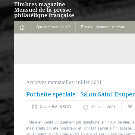
Timbres magazine –
Mensuel de la presse
philatélique française
Qui sommes nous?
France, Monaco, Andorre
Archives mensuelles:
juillet 2021
Pochette spéciale : Salon Saint-Exupé
Xavier BALASCO
12 juillet 2021
Mise en vente uniquement par téléphone le 17 juin dernier, la
insatisfaits ont été nombreux et l’ont fait savoir à Philaposte
souscription du 12 juillet au 31 août 2021 sur un bon de com