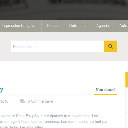
Expression française
Europe
Outre-mer
Agenda
Autre
ry
Non classé
3615
0 Commentaire
 pochette Saint-Exupéry a été épuisée très rapidement. Les
. Un retirage à l’identique est annoncé. Les commandes se font par
mandé dédié. Les modalités