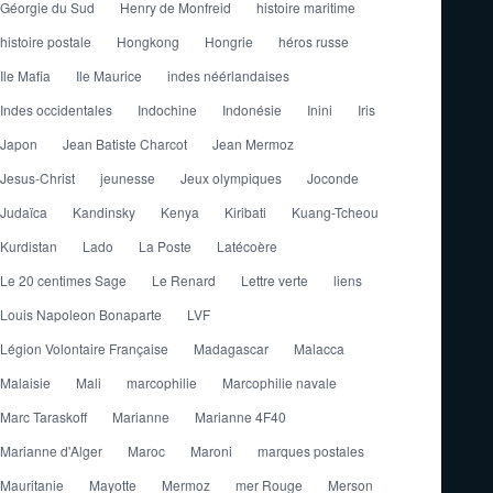
Géorgie du Sud
Henry de Monfreid
histoire maritime
histoire postale
Hongkong
Hongrie
héros russe
Ile Mafia
Ile Maurice
indes néérlandaises
Indes occidentales
Indochine
Indonésie
Inini
Iris
Japon
Jean Batiste Charcot
Jean Mermoz
Jesus-Christ
jeunesse
Jeux olympiques
Joconde
Judaïca
Kandinsky
Kenya
Kiribati
Kuang-Tcheou
Kurdistan
Lado
La Poste
Latécoère
Le 20 centimes Sage
Le Renard
Lettre verte
liens
Louis Napoleon Bonaparte
LVF
Légion Volontaire Française
Madagascar
Malacca
Malaisie
Mali
marcophilie
Marcophilie navale
Marc Taraskoff
Marianne
Marianne 4F40
Marianne d'Alger
Maroc
Maroni
marques postales
Mauritanie
Mayotte
Mermoz
mer Rouge
Merson