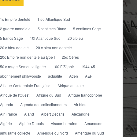
1c Empire dentelé
1f50 Atlantique Sud
2 guerre mondiale
5 centimes Blanc
5 centimes Sage
5 francs Sage
10f Atlantique Sud
20 c bleu
20 c bleu dentelé
20 c bleu non dentelé
20c Empire non dentelé au type I
25c Cérès
50 c rouge Semeuse lignée
100 F Zéphir
1944-45
abonnement phil@poste
actualité
Aden
AEF
Afrique-Occidentale Française
Afrique australe
Afrique de l'Ouest
Afrique du Sud
Afrique francophone
Agenda
Agenda des collectionneurs
Air bleu
Air France
Aland
Albert Decaris
Alexandrie
Algérie
Alphée Dubois
Alsace-Lorraine
Amundsen
amusante collecte
Amérique du Nord
Amérique du Sud