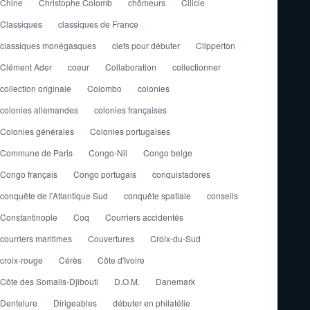
Chine
Christophe Colomb
chômeurs
Cilicie
Classiques
classiques de France
classiques monégasques
clefs pour débuter
Clipperton
Clément Ader
coeur
Collaboration
collectionner
collection originale
Colombo
colonies
colonies allemandes
colonies françaises
Colonies générales
Colonies portugaises
Commune de Paris
Congo-Nil
Congo belge
Congo français
Congo portugais
conquistadores
conquête de l'Atlantique Sud
conquête spatiale
conseils
Constantinople
Coq
Courriers accidentés
courriers maritimes
Couvertures
Croix-du-Sud
croix-rouge
Cérès
Côte d'Ivoire
Côte des Somalis-Djibouti
D.O.M.
Danemark
Dentelure
Dirigeables
débuter en philatélie