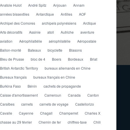
Anatole Hulot
André Spitz
Anjouan
Annam
années bissextiles
Antarctique
Antilles
AOF
Archipel des Comores
archipels polynésiens
Arctique
Arts décoratifs
Assinie
atoll
Autriche
aventure
aviation
Aérophilatlélie
aérophilatélie
Aéropostale
Ballon-monté
Bateaux
bicyclette
Blasons
Bleu de Prusse
bloc de 4
Boers
Bordeaux
Briat
British Antarctic Territory
bureaux allemands en Chine
Bureaux français
bureaux français en Chine
Burkina Faso
Bénin
cachets de propagande
Caisse d'amortissement
Cameroun
Canada
Canton
Caraïbes
carnets
carnets de voyage
Castellorizo
Cavalle
Cayenne
Chagall
Champerret
Charles X
chasse au 29 février
Chemin de fer
chiffres-taxe
Chili