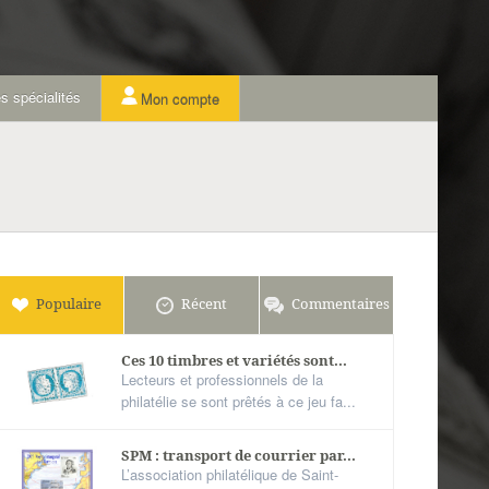
s spécialités
Mon compte
Populaire
Récent
Commentaires
Ces 10 timbres et variétés sont...
Lecteurs et professionnels de la
philatélie se sont prêtés à ce jeu fa...
SPM : transport de courrier par...
L’association philatélique de Saint-