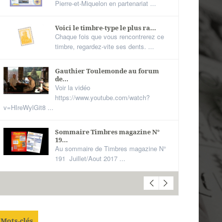
Pierre-et-Miquelon en partenariat ...
Voici le timbre-type le plus ra...
Chaque fois que vous rencontrerez ce
timbre, regardez-vite ses dents. ...
Gauthier Toulemonde au forum
de...
Voir la vidéo
https://www.youtube.com/watch?
v=HIreWylGit8 ...
Sommaire Timbres magazine N°
19...
Au sommaire de Timbres magazine N°
191 Juillet/Aout 2017 ...
Mots-clés