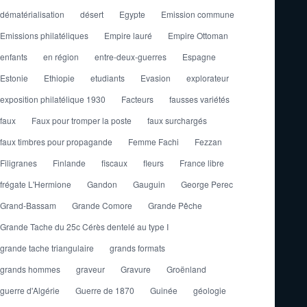
dématérialisation
désert
Egypte
Emission commune
Emissions philatéliques
Empire lauré
Empire Ottoman
enfants
en région
entre-deux-guerres
Espagne
Estonie
Ethiopie
etudiants
Evasion
explorateur
exposition philatélique 1930
Facteurs
fausses variétés
faux
Faux pour tromper la poste
faux surchargés
faux timbres pour propagande
Femme Fachi
Fezzan
Filigranes
Finlande
fiscaux
fleurs
France libre
frégate L'Hermione
Gandon
Gauguin
George Perec
Grand-Bassam
Grande Comore
Grande Pêche
Grande Tache du 25c Cérès dentelé au type I
grande tache triangulaire
grands formats
grands hommes
graveur
Gravure
Groënland
guerre d'Algérie
Guerre de 1870
Guinée
géologie