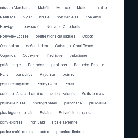
mission Marchand
Mohéli
Monaco
Méridi
natalité
Naufrage
Niger
nitrate
non dentelés
non émis
Norvège
nouveauté
Nouvelle-Calédonie
Nouvelle-Ecosse
oblitérations classiques
Obock
Occupation
océan Indien
Oubangui-Chari-Tchad
Ouganda
Outre-mer
Pacifique
paludisme
paléontolgie
Panthéon
papillons
Paquebot Pasteur
Paris
par paires
Pays-Bas
peintre
peinture anglaise
Penny Black
Perak
perte de l'Alsace-Lorraine
petites valeurs
Petits formats
philatélie russe
photographies
planchage
plus-value
plus légers que l'air
Polaire
Polynésie française
pony express
Port Saïd
Poste aérienne
postes chérifiennes
poète
premiers timbres