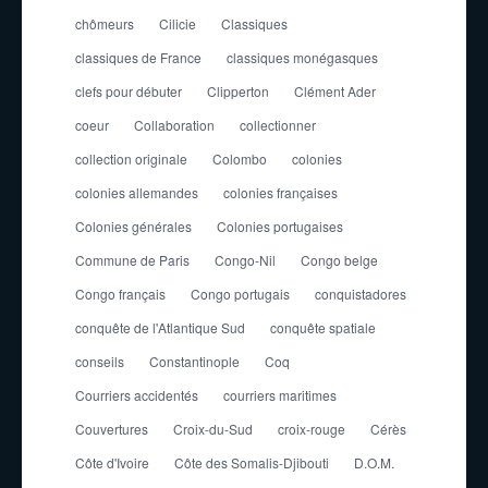
chômeurs
Cilicie
Classiques
classiques de France
classiques monégasques
clefs pour débuter
Clipperton
Clément Ader
coeur
Collaboration
collectionner
collection originale
Colombo
colonies
colonies allemandes
colonies françaises
Colonies générales
Colonies portugaises
Commune de Paris
Congo-Nil
Congo belge
Congo français
Congo portugais
conquistadores
conquête de l'Atlantique Sud
conquête spatiale
conseils
Constantinople
Coq
Courriers accidentés
courriers maritimes
Couvertures
Croix-du-Sud
croix-rouge
Cérès
Côte d'Ivoire
Côte des Somalis-Djibouti
D.O.M.