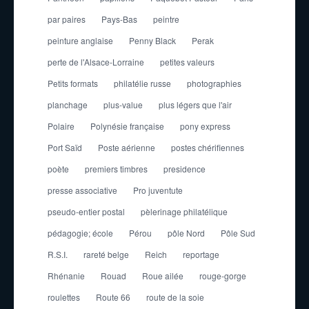
par paires
Pays-Bas
peintre
peinture anglaise
Penny Black
Perak
perte de l'Alsace-Lorraine
petites valeurs
Petits formats
philatélie russe
photographies
planchage
plus-value
plus légers que l'air
Polaire
Polynésie française
pony express
Port Saïd
Poste aérienne
postes chérifiennes
poète
premiers timbres
presidence
presse associative
Pro juventute
pseudo-entier postal
pèlerinage philatélique
pédagogie; école
Pérou
pôle Nord
Pôle Sud
R.S.I.
rareté belge
Reich
reportage
Rhénanie
Rouad
Roue ailée
rouge-gorge
roulettes
Route 66
route de la soie