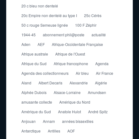
20 c bleu non dentelé
20c Empire non dentelé au type I
25c Cérès
50 c rouge Semeuse lignée
100 F Zéphir
1944-45
abonnement phil@poste
actualité
Aden
AEF
Afrique-Occidentale Française
Afrique australe
Afrique de l'Ouest
Afrique du Sud
Afrique francophone
Agenda
Agenda des collectionneurs
Air bleu
Air France
Aland
Albert Decaris
Alexandrie
Algérie
Alphée Dubois
Alsace-Lorraine
Amundsen
amusante collecte
Amérique du Nord
Amérique du Sud
Anatole Hulot
André Spitz
Anjouan
Annam
années bissextiles
Antarctique
Antilles
AOF