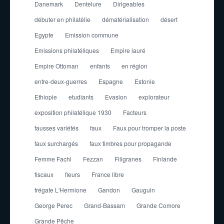
Danemark
Dentelure
Dirigeables
débuter en philatélie
dématérialisation
désert
Egypte
Emission commune
Emissions philatéliques
Empire lauré
Empire Ottoman
enfants
en région
entre-deux-guerres
Espagne
Estonie
Ethiopie
etudiants
Evasion
explorateur
exposition philatélique 1930
Facteurs
fausses variétés
faux
Faux pour tromper la poste
faux surchargés
faux timbres pour propagande
Femme Fachi
Fezzan
Filigranes
Finlande
fiscaux
fleurs
France libre
frégate L'Hermione
Gandon
Gauguin
George Perec
Grand-Bassam
Grande Comore
Grande Pêche