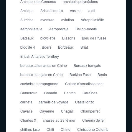
Archipel des Comores
archipels polynésiens
Arctique
Arts décoratifs
Assinie
atoll
Autriche
aventure
aviation
Aérophilatlélie
aérophilatélie
Aéropostale
Ballon-monté
Bateaux
bicyclette
Blasons
Bleu de Prusse
bloc de 4
Boers
Bordeaux
Briat
British Antarctic Territory
bureaux allemands en Chine
Bureaux français
bureaux français en Chine
Burkina Faso
Bénin
cachets de propagande
Caisse d'amortissement
Cameroun
Canada
Canton
Caraïbes
carnets
carnets de voyage
Castellorizo
Cavalle
Cayenne
Chagall
Champerret
Charles X
chasse au 29 février
Chemin de fer
chiffres-taxe
Chili
Chine
Christophe Colomb