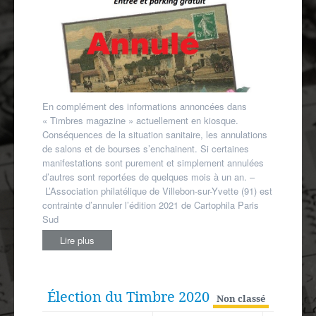
Autres spécialités
Mon compte
En complément des informations annoncées dans
« Timbres magazine » actuellement en kiosque.
Conséquences de la situation sanitaire, les annulations
de salons et de bourses s’enchainent. Si certaines
manifestations sont purement et simplement annulées
d’autres sont reportées de quelques mois à un an. –
L’Association philatélique de Villebon-sur-Yvette (91) est
contrainte d’annuler l’édition 2021 de Cartophila Paris
Sud
Lire plus
Élection du Timbre 2020
Non classé