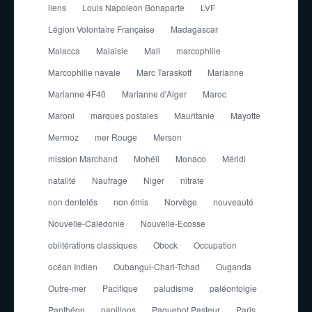
liens
Louis Napoleon Bonaparte
LVF
Légion Volontaire Française
Madagascar
Malacca
Malaisie
Mali
marcophilie
Marcophilie navale
Marc Taraskoff
Marianne
Marianne 4F40
Marianne d'Alger
Maroc
Maroni
marques postales
Mauritanie
Mayotte
Mermoz
mer Rouge
Merson
mission Marchand
Mohéli
Monaco
Méridi
natalité
Naufrage
Niger
nitrate
non dentelés
non émis
Norvège
nouveauté
Nouvelle-Calédonie
Nouvelle-Ecosse
oblitérations classiques
Obock
Occupation
océan Indien
Oubangui-Chari-Tchad
Ouganda
Outre-mer
Pacifique
paludisme
paléontolgie
Panthéon
papillons
Paquebot Pasteur
Paris