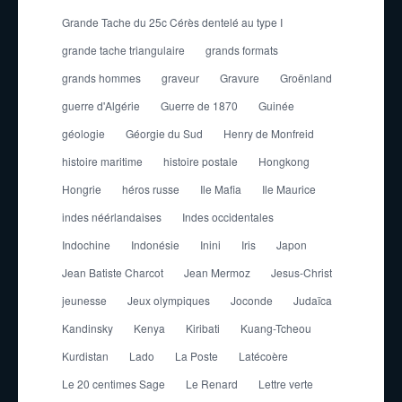
Grande Tache du 25c Cérès dentelé au type I
grande tache triangulaire
grands formats
grands hommes
graveur
Gravure
Groënland
guerre d'Algérie
Guerre de 1870
Guinée
géologie
Géorgie du Sud
Henry de Monfreid
histoire maritime
histoire postale
Hongkong
Hongrie
héros russe
Ile Mafia
Ile Maurice
indes néérlandaises
Indes occidentales
Indochine
Indonésie
Inini
Iris
Japon
Jean Batiste Charcot
Jean Mermoz
Jesus-Christ
jeunesse
Jeux olympiques
Joconde
Judaïca
Kandinsky
Kenya
Kiribati
Kuang-Tcheou
Kurdistan
Lado
La Poste
Latécoère
Le 20 centimes Sage
Le Renard
Lettre verte