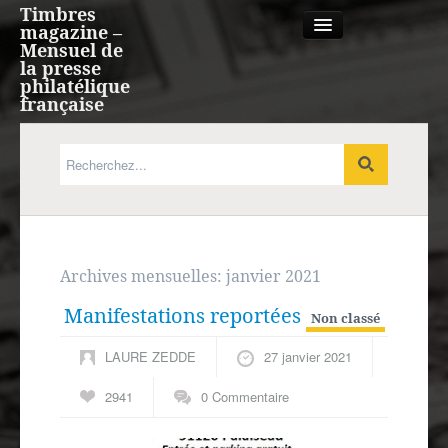
Timbres
magazine –
Mensuel de
la presse
philatélique
française
Qui sommes nous?
France, Monaco, Andorre
Expression française
Archives mensuelles:
janvier 2021
Manifestations reportées
Europe
Non classé
LAURE ZEDDE
27 janvier 2021
Outre-mer
2941
0 Commentaire
Agenda