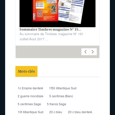
Sommaire Timbres magazine N° 19...
Au sommaire de Timbres magazine N° 191
Juillet/Aout 2017 ...
Mots-clés
1c Empire dentelé
1f50 Atlantique Sud
2 guerre mondiale
5 centimes Blanc
5 centimes Sage
5 francs Sage
10f Atlantique Sud
20 c bleu
20 c bleu dentelé