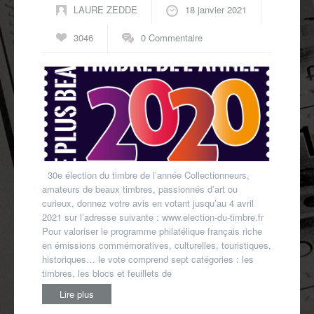
LAURE ZEDDE
18 janvier 2021
3046
0 Commentaire
30e élection du timbre de l’année Collectionneurs,
amateurs de beaux timbres, passionnés d’art ou
curieux, donnez votre avis en votant jusqu’au 4 avril
2021 sur l’adresse suivante : www.election-du-timbre.fr
Pour valoriser le programme philatélique français riche
en émissions commémoratives, culturelles, touristiques,
historiques… le vote comprend sept catégories : les
timbres, les blocs et feuillets de
Lire plus