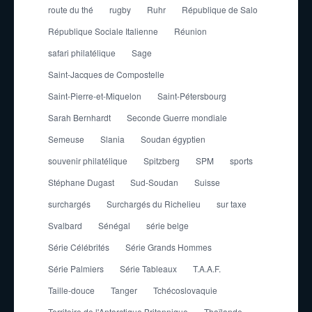
route du thé
rugby
Ruhr
République de Salo
République Sociale Italienne
Réunion
safari philatélique
Sage
Saint-Jacques de Compostelle
Saint-Pierre-et-Miquelon
Saint-Pétersbourg
Sarah Bernhardt
Seconde Guerre mondiale
Semeuse
Slania
Soudan égyptien
souvenir philatélique
Spitzberg
SPM
sports
Stéphane Dugast
Sud-Soudan
Suisse
surchargés
Surchargés du Richelieu
sur taxe
Svalbard
Sénégal
série belge
Série Célébrités
Série Grands Hommes
Série Palmiers
Série Tableaux
T.A.A.F.
Taille-douce
Tanger
Tchécoslovaquie
Territoire de l'Antarctique Britannique
Thaïlande