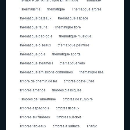
Thermalisme
thématique
Thématique arbres
thématique bateaux
thématique espace
thématique faune
Thématique flore
thématique géologie
thématique musique
thématique oiseaux
thématique peinture
thématique pôle
thématique sports
thématique steamers
thématique vélo
thématique émissions communes
thématique îles
timbre de chemin de fer
timbres-poste-Livre
timbres amende
timbres classiques
Timbres de l'amertume
timbres de l'Empire
timbres espagnols
timbres fiscaux
timbres sur timbres
timbres suédois
timbres tableaux
timbres à surtaxe
Titanic