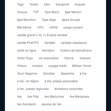
Togo
Tonkin
train
transports
truqués
Turquie
TVP
Type Blanc
type Merson
type Mouchon
Type Sage
types Groupe
tête-bêche
UPU
URSS
usage courant
variété grand C du 1c Empire dentelé
variété POSTFS
Variétés
variétés classiques
vente en ligne
Vermillon
Victoire de Samothrace
Victor Hugo
vie associative
Vienne
Vietnam
Vitraux
volcans
voyage inédit
William Turner
Youri Gagarine
Zanzibar
Zeppelins
à lire
à lire ; en région
à lire; presse associative
à lire ; presse régionale
émissions conjointes
îles
îles Fidji
îles Malouines
îles Marquises
îles Sandwich
œuvres de l'air