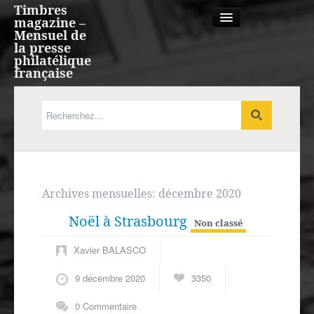
Timbres
magazine –
Mensuel de
la presse
philatélique
française
Qui sommes nous?
France, Monaco, Andorre
Expression française
Archives mensuelles:
décembre 2020
Noël à Strasbourg
Europe
Non classé
Xavier BALASCO
Outre-mer
9 décembre 2020
3350
Agenda
0 Commentaire