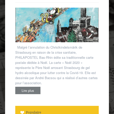
Autres spécialités
Mon compte
Malgré l’annulation du Christkindelsmärik de
Strasbourg en raison de la crise sanitaire,
PHILAPOSTEL Bas-Rhin édite sa traditionnelle carte
postale dédiée à Noël. La carte « Noël 2020 »
représente le Père Noël arrosant Strasbourg de gel
hydro alcoolique pour lutter contre la Covid-19. Elle est
dessinée par André Bacsou qui a réalisé d’autres cartes
pour l’association.
Lire plus
Populaire