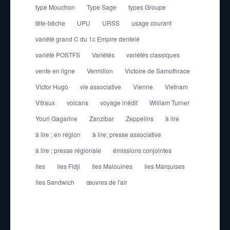
type Mouchon
Type Sage
types Groupe
tête-bêche
UPU
URSS
usage courant
variété grand C du 1c Empire dentelé
variété POSTFS
Variétés
variétés classiques
vente en ligne
Vermillon
Victoire de Samothrace
Victor Hugo
vie associative
Vienne
Vietnam
Vitraux
volcans
voyage inédit
William Turner
Youri Gagarine
Zanzibar
Zeppelins
à lire
à lire ; en région
à lire; presse associative
à lire ; presse régionale
émissions conjointes
îles
îles Fidji
îles Malouines
îles Marquises
îles Sandwich
œuvres de l'air