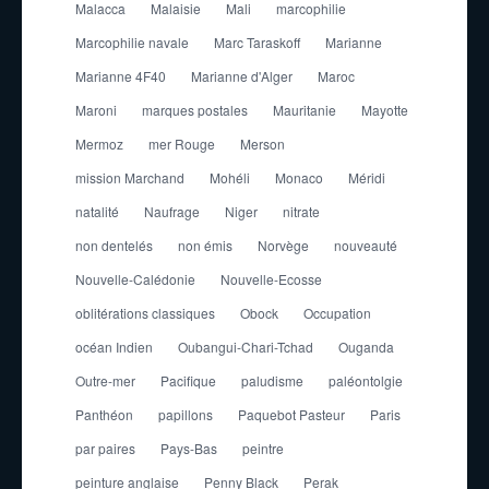
Malacca
Malaisie
Mali
marcophilie
Marcophilie navale
Marc Taraskoff
Marianne
Marianne 4F40
Marianne d'Alger
Maroc
Maroni
marques postales
Mauritanie
Mayotte
Mermoz
mer Rouge
Merson
mission Marchand
Mohéli
Monaco
Méridi
natalité
Naufrage
Niger
nitrate
non dentelés
non émis
Norvège
nouveauté
Nouvelle-Calédonie
Nouvelle-Ecosse
oblitérations classiques
Obock
Occupation
océan Indien
Oubangui-Chari-Tchad
Ouganda
Outre-mer
Pacifique
paludisme
paléontolgie
Panthéon
papillons
Paquebot Pasteur
Paris
par paires
Pays-Bas
peintre
peinture anglaise
Penny Black
Perak