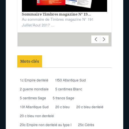
Sommaire Timbres magazine N° 19...
Au sommaire de Timbres magazine N° 191
Juillet/Aout 2017 ...
Mots-clés
1c Empire dentelé
1f50 Atlantique Sud
2 guerre mondiale
5 centimes Blanc
5 centimes Sage
5 francs Sage
10f Atlantique Sud
20 c bleu
20 c bleu dentelé
20 c bleu non dentelé
20c Empire non dentelé au type I
25c Cérès