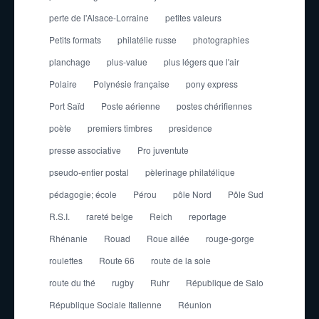
perte de l'Alsace-Lorraine
petites valeurs
Petits formats
philatélie russe
photographies
planchage
plus-value
plus légers que l'air
Polaire
Polynésie française
pony express
Port Saïd
Poste aérienne
postes chérifiennes
poète
premiers timbres
presidence
presse associative
Pro juventute
pseudo-entier postal
pèlerinage philatélique
pédagogie; école
Pérou
pôle Nord
Pôle Sud
R.S.I.
rareté belge
Reich
reportage
Rhénanie
Rouad
Roue ailée
rouge-gorge
roulettes
Route 66
route de la soie
route du thé
rugby
Ruhr
République de Salo
République Sociale Italienne
Réunion