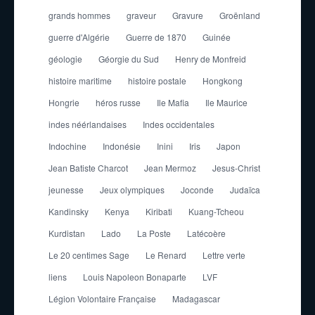
grands hommes
graveur
Gravure
Groënland
guerre d'Algérie
Guerre de 1870
Guinée
géologie
Géorgie du Sud
Henry de Monfreid
histoire maritime
histoire postale
Hongkong
Hongrie
héros russe
Ile Mafia
Ile Maurice
indes néérlandaises
Indes occidentales
Indochine
Indonésie
Inini
Iris
Japon
Jean Batiste Charcot
Jean Mermoz
Jesus-Christ
jeunesse
Jeux olympiques
Joconde
Judaïca
Kandinsky
Kenya
Kiribati
Kuang-Tcheou
Kurdistan
Lado
La Poste
Latécoère
Le 20 centimes Sage
Le Renard
Lettre verte
liens
Louis Napoleon Bonaparte
LVF
Légion Volontaire Française
Madagascar