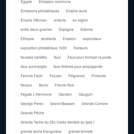
Egypte
Emission commune
Emissions philatéliques
Empire lauré
Empire Ottoman
enfants
en région
entre-deux-guerres
Espagne
Estonie
Ethiopie
etudiants
Evasion
explorateur
exposition philatélique 1930
Facteurs
fausses variétés
faux
Faux pour tromper la poste
faux surchargés
faux timbres pour propagande
Femme Fachi
Fezzan
Filigranes
Finlande
fiscaux
fleurs
France libre
frégate L'Hermione
Gandon
Gauguin
George Perec
Grand-Bassam
Grande Comore
Grande Pêche
Grande Tache du 25c Cérès dentelé au type I
grande tache triangulaire
grands formats