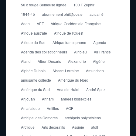
50 c rouge Semeuse lignée
100 F Zéphir
1944-45
abonnement phil@poste
actualité
Aden
AEF
Afrique-Occidentale Française
Afrique australe
Afrique de l'Ouest
Afrique du Sud
Afrique francophone
Agenda
Agenda des collectionneurs
Air bleu
Air France
Aland
Albert Decaris
Alexandrie
Algérie
Alphée Dubois
Alsace-Lorraine
Amundsen
amusante collecte
Amérique du Nord
Amérique du Sud
Anatole Hulot
André Spitz
Anjouan
Annam
années bissextiles
Antarctique
Antilles
AOF
Archipel des Comores
archipels polynésiens
Arctique
Arts décoratifs
Assinie
atoll