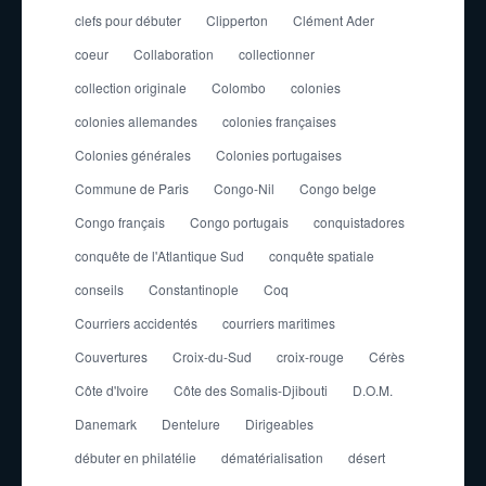
clefs pour débuter
Clipperton
Clément Ader
coeur
Collaboration
collectionner
collection originale
Colombo
colonies
colonies allemandes
colonies françaises
Colonies générales
Colonies portugaises
Commune de Paris
Congo-Nil
Congo belge
Congo français
Congo portugais
conquistadores
conquête de l'Atlantique Sud
conquête spatiale
conseils
Constantinople
Coq
Courriers accidentés
courriers maritimes
Couvertures
Croix-du-Sud
croix-rouge
Cérès
Côte d'Ivoire
Côte des Somalis-Djibouti
D.O.M.
Danemark
Dentelure
Dirigeables
débuter en philatélie
dématérialisation
désert