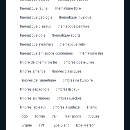
thématique faune
Thématique flore
thématique géologie
thématique musique
thématique oiseaux
thématique peinture
thématique pôle
thématique sports
thématique steamers
thématique vélo
thématique émissions communes
thématique îles
timbre de chemin de fer
timbres-poste-Livre
timbres amende
timbres classiques
Timbres de l'amertume
timbres de l'Empire
timbres espagnols
timbres fiscaux
timbres sur timbres
timbres suédois
timbres tableaux
timbres à surtaxe
Titanic
Togo
Tonkin
train
transports
truqués
Turquie
TVP
Type Blanc
type Merson