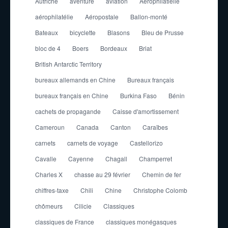
Autriche
aventure
aviation
Aérophilatlélie
aérophilatélie
Aéropostale
Ballon-monté
Bateaux
bicyclette
Blasons
Bleu de Prusse
bloc de 4
Boers
Bordeaux
Briat
British Antarctic Territory
bureaux allemands en Chine
Bureaux français
bureaux français en Chine
Burkina Faso
Bénin
cachets de propagande
Caisse d'amortissement
Cameroun
Canada
Canton
Caraïbes
carnets
carnets de voyage
Castellorizo
Cavalle
Cayenne
Chagall
Champerret
Charles X
chasse au 29 février
Chemin de fer
chiffres-taxe
Chili
Chine
Christophe Colomb
chômeurs
Cilicie
Classiques
classiques de France
classiques monégasques