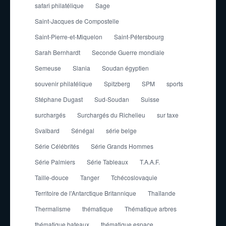
safari philatélique
Sage
Saint-Jacques de Compostelle
Saint-Pierre-et-Miquelon
Saint-Pétersbourg
Sarah Bernhardt
Seconde Guerre mondiale
Semeuse
Slania
Soudan égyptien
souvenir philatélique
Spitzberg
SPM
sports
Stéphane Dugast
Sud-Soudan
Suisse
surchargés
Surchargés du Richelieu
sur taxe
Svalbard
Sénégal
série belge
Série Célébrités
Série Grands Hommes
Série Palmiers
Série Tableaux
T.A.A.F.
Taille-douce
Tanger
Tchécoslovaquie
Territoire de l'Antarctique Britannique
Thaïlande
Thermalisme
thématique
Thématique arbres
thématique bateaux
thématique espace