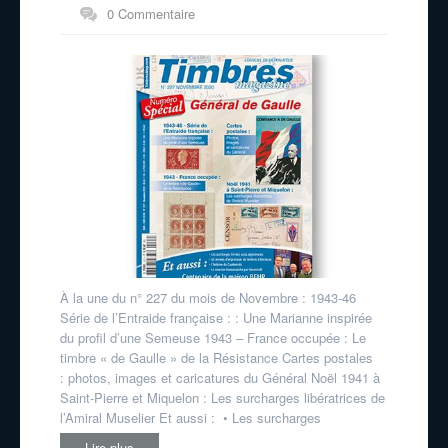
0 Commentaire
À la une du n° 227 du mois de Novembre : 1943-46
Série de l’Entraide française : : Une Marianne inspirée
du profil d’une Semeuse 1943 – France occupée : Le
timbre « de Gaulle » de la Résistance Cartes postales
: photos, images et caricatures du Général Noël 1941 à
Saint-Pierre et Miquelon : Les surcharges libératrices de
l’Amiral Muselier Et aussi : • Les surcharges
Lire plus