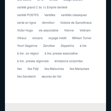
variété grand C du 1c Empire dentelé
variété POSTFS
Variétés
variétés classiques
vente en ligne
Vermillon
Victoire de Samothrace
Victor Hugo
vie associative
Vienne
Vietnam
Vitraux
volcans
voyage inédit
William Turner
Youri Gagarine
Zanzibar
Zeppelins
à lire
à lire ; en région
à lire; presse associative
à lire ; presse régionale
émissions conjointes
îles
îles Fidji
îles Malouines
îles Marquises
îles Sandwich
œuvres de l'air