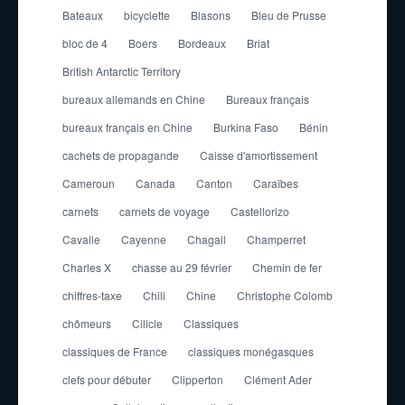
Bateaux
bicyclette
Blasons
Bleu de Prusse
bloc de 4
Boers
Bordeaux
Briat
British Antarctic Territory
bureaux allemands en Chine
Bureaux français
bureaux français en Chine
Burkina Faso
Bénin
cachets de propagande
Caisse d'amortissement
Cameroun
Canada
Canton
Caraïbes
carnets
carnets de voyage
Castellorizo
Cavalle
Cayenne
Chagall
Champerret
Charles X
chasse au 29 février
Chemin de fer
chiffres-taxe
Chili
Chine
Christophe Colomb
chômeurs
Cilicie
Classiques
classiques de France
classiques monégasques
clefs pour débuter
Clipperton
Clément Ader