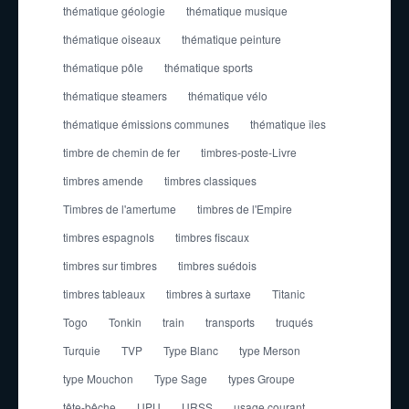
thématique géologie
thématique musique
thématique oiseaux
thématique peinture
thématique pôle
thématique sports
thématique steamers
thématique vélo
thématique émissions communes
thématique îles
timbre de chemin de fer
timbres-poste-Livre
timbres amende
timbres classiques
Timbres de l'amertume
timbres de l'Empire
timbres espagnols
timbres fiscaux
timbres sur timbres
timbres suédois
timbres tableaux
timbres à surtaxe
Titanic
Togo
Tonkin
train
transports
truqués
Turquie
TVP
Type Blanc
type Merson
type Mouchon
Type Sage
types Groupe
tête-bêche
UPU
URSS
usage courant