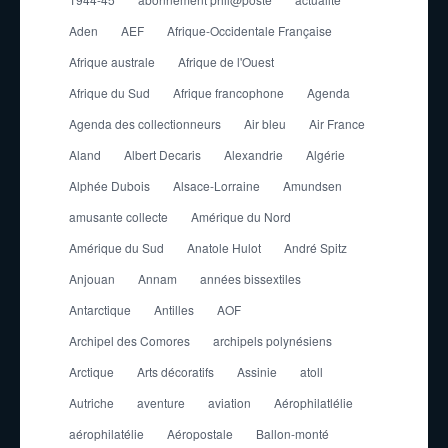
Aden
AEF
Afrique-Occidentale Française
Afrique australe
Afrique de l'Ouest
Afrique du Sud
Afrique francophone
Agenda
Agenda des collectionneurs
Air bleu
Air France
Aland
Albert Decaris
Alexandrie
Algérie
Alphée Dubois
Alsace-Lorraine
Amundsen
amusante collecte
Amérique du Nord
Amérique du Sud
Anatole Hulot
André Spitz
Anjouan
Annam
années bissextiles
Antarctique
Antilles
AOF
Archipel des Comores
archipels polynésiens
Arctique
Arts décoratifs
Assinie
atoll
Autriche
aventure
aviation
Aérophilatlélie
aérophilatélie
Aéropostale
Ballon-monté