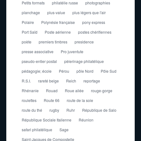
Petits formats
philatélie russe
photographies
planchage
plus-value
plus légers que l'air
Polaire
Polynésie française
pony express
Port Saïd
Poste aérienne
postes chérifiennes
poète
premiers timbres
presidence
presse associative
Pro juventute
pseudo-entier postal
pèlerinage philatélique
pédagogie; école
Pérou
pôle Nord
Pôle Sud
R.S.I.
rareté belge
Reich
reportage
Rhénanie
Rouad
Roue ailée
rouge-gorge
roulettes
Route 66
route de la soie
route du thé
rugby
Ruhr
République de Salo
République Sociale Italienne
Réunion
safari philatélique
Sage
Saint-Jacques de Compostelle