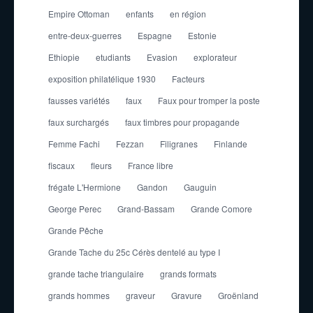
Empire Ottoman
enfants
en région
entre-deux-guerres
Espagne
Estonie
Ethiopie
etudiants
Evasion
explorateur
exposition philatélique 1930
Facteurs
fausses variétés
faux
Faux pour tromper la poste
faux surchargés
faux timbres pour propagande
Femme Fachi
Fezzan
Filigranes
Finlande
fiscaux
fleurs
France libre
frégate L'Hermione
Gandon
Gauguin
George Perec
Grand-Bassam
Grande Comore
Grande Pêche
Grande Tache du 25c Cérès dentelé au type I
grande tache triangulaire
grands formats
grands hommes
graveur
Gravure
Groënland