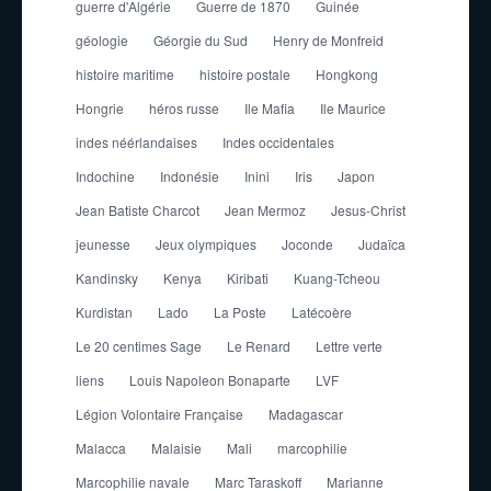
guerre d'Algérie
Guerre de 1870
Guinée
géologie
Géorgie du Sud
Henry de Monfreid
histoire maritime
histoire postale
Hongkong
Hongrie
héros russe
Ile Mafia
Ile Maurice
indes néérlandaises
Indes occidentales
Indochine
Indonésie
Inini
Iris
Japon
Jean Batiste Charcot
Jean Mermoz
Jesus-Christ
jeunesse
Jeux olympiques
Joconde
Judaïca
Kandinsky
Kenya
Kiribati
Kuang-Tcheou
Kurdistan
Lado
La Poste
Latécoère
Le 20 centimes Sage
Le Renard
Lettre verte
liens
Louis Napoleon Bonaparte
LVF
Légion Volontaire Française
Madagascar
Malacca
Malaisie
Mali
marcophilie
Marcophilie navale
Marc Taraskoff
Marianne