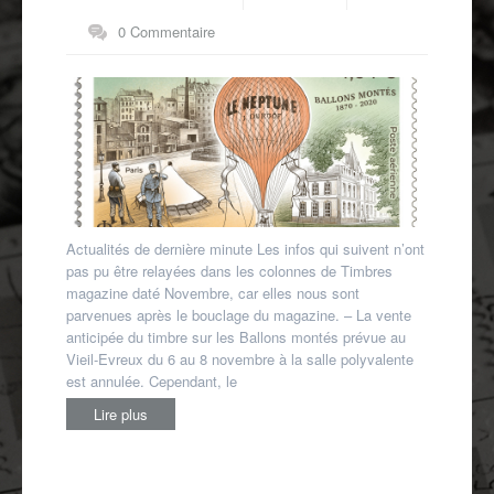
Autres spécialités
0 Commentaire
Mon compte
Actualités de dernière minute Les infos qui suivent n’ont
pas pu être relayées dans les colonnes de Timbres
magazine daté Novembre, car elles nous sont
parvenues après le bouclage du magazine. – La vente
anticipée du timbre sur les Ballons montés prévue au
Vieil-Evreux du 6 au 8 novembre à la salle polyvalente
est annulée. Cependant, le
Lire plus