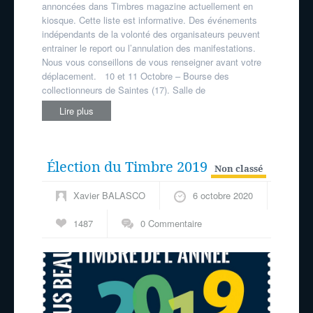
annoncées dans Timbres magazine actuellement en
kiosque. Cette liste est informative. Des événements
indépendants de la volonté des organisateurs peuvent
entrainer le report ou l’annulation des manifestations.
Nous vous conseillons de vous renseigner avant votre
déplacement. 10 et 11 Octobre – Bourse des
collectionneurs de Saintes (17). Salle de
Lire plus
Élection du Timbre 2019
Non classé
Xavier BALASCO
6 octobre 2020
1487
0 Commentaire