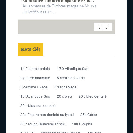
Sommaire Timbres magazine N° 19...
Au sommaire de Timbres magazine N° 191
Juillet/Aout 2017 ...
Mots-clés
1c Empire dentelé
1f50 Atlantique Sud
2 guerre mondiale
5 centimes Blanc
5 centimes Sage
5 francs Sage
10f Atlantique Sud
20 c bleu
20 c bleu dentelé
20 c bleu non dentelé
20c Empire non dentelé au type I
25c Cérès
50 c rouge Semeuse lignée
100 F Zéphir
1944-45
abonnement phil@poste
actualité