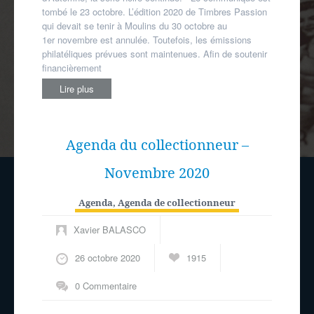
tombé le 23 octobre. L’édition 2020 de Timbres Passion
qui devait se tenir à Moulins du 30 octobre au
1er novembre est annulée. Toutefois, les émissions
philatéliques prévues sont maintenues. Afin de soutenir
financièrement
Lire plus
Agenda du collectionneur –
Novembre 2020
Agenda
,
Agenda de collectionneur
Xavier BALASCO
26 octobre 2020
1915
0 Commentaire