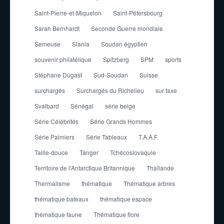
Saint-Pierre-et-Miquelon
Saint-Pétersbourg
Sarah Bernhardt
Seconde Guerre mondiale
Semeuse
Slania
Soudan égyptien
souvenir philatélique
Spitzberg
SPM
sports
Stéphane Dugast
Sud-Soudan
Suisse
surchargés
Surchargés du Richelieu
sur taxe
Svalbard
Sénégal
série belge
Série Célébrités
Série Grands Hommes
Série Palmiers
Série Tableaux
T.A.A.F.
Taille-douce
Tanger
Tchécoslovaquie
Territoire de l'Antarctique Britannique
Thaïlande
Thermalisme
thématique
Thématique arbres
thématique bateaux
thématique espace
thématique faune
Thématique flore