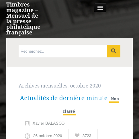
Timbres
magazine –
Mensuel de
la presse
philatélique
française
Qui sommes nous?
France, Monaco, Andorre
Expression française
Archives mensuelles:
octobre 2020
Actualités de dernière minute
Europe
Non
classé
Outre-mer
Xavier BALASCO
Agenda
26 octobre 2020
3723