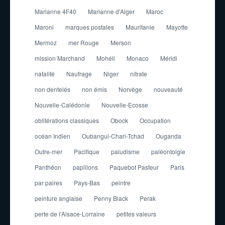
Marianne 4F40
Marianne d'Alger
Maroc
Maroni
marques postales
Mauritanie
Mayotte
Mermoz
mer Rouge
Merson
mission Marchand
Mohéli
Monaco
Méridi
natalité
Naufrage
Niger
nitrate
non dentelés
non émis
Norvège
nouveauté
Nouvelle-Calédonie
Nouvelle-Ecosse
oblitérations classiques
Obock
Occupation
océan Indien
Oubangui-Chari-Tchad
Ouganda
Outre-mer
Pacifique
paludisme
paléontolgie
Panthéon
papillons
Paquebot Pasteur
Paris
par paires
Pays-Bas
peintre
peinture anglaise
Penny Black
Perak
perte de l'Alsace-Lorraine
petites valeurs