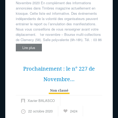
Novembre 2020 En complément des informations
annoncées dans Timbres magazine actuellement en
kiosque. Cette liste est informative. Des événements
indépendants de la volonté des organisateurs peuvent
entrainer le report ou l’annulation des manifestations.
Nous vous conseillons de vous renseigner avant votre
déplacement. 1er novembre – Bourse multi-collections
de Clamecy (58). Salle polyvalente (9h-18h). Tél. : 03 86
Lire plus
Prochainement : le n° 227 de
Novembre…
Non classé
Xavier BALASCO
22 octobre 2020
2424