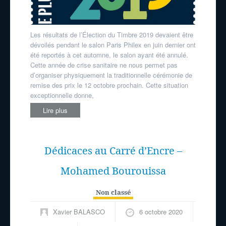
Les résultats de l’Élection du Timbre 2019 devaient être
dévoilés pendant le salon Paris Philex en juin dernier ont
été reportés à cet automne, le salon ayant été annulé.
Cette année de crise sanitaire ne nous permet pas
d’organiser physiquement la traditionnelle cérémonie de
remise des prix le 12 octobre prochain. Cette situation
exceptionnelle donne,
Lire plus
Dédicaces au Carré d’Encre –
Mohamed Bourouissa
Non classé
Xavier BALASCO
6 octobre 2020