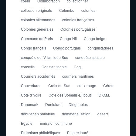
coeur
Collaboration
collectionner
collection originale
Colombo
colonies
colonies allemandes
colonies françaises
Colonies générales
Colonies portugaises
Commune de Paris
Congo-Nil
Congo belge
Congo français
Congo portugais
conquistadores
conquête de l'Atlantique Sud
conquête spatiale
conseils
Constantinople
Coq
Courriers accidentés
courriers maritimes
Couvertures
Croix-du-Sud
croix-rouge
Cérès
Côte d'Ivoire
Côte des Somalis-Djibouti
D.O.M.
Danemark
Dentelure
Dirigeables
débuter en philatélie
dématérialisation
désert
Egypte
Emission commune
Emissions philatéliques
Empire lauré