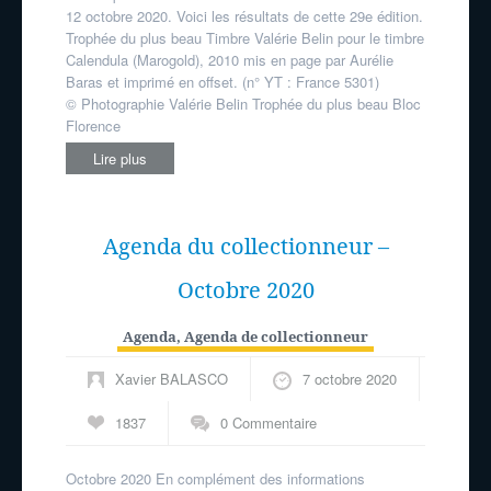
12 octobre 2020. Voici les résultats de cette 29e édition.
Trophée du plus beau Timbre Valérie Belin pour le timbre
Calendula (Marogold), 2010 mis en page par Aurélie
Baras et imprimé en offset. (n° YT : France 5301)
© Photographie Valérie Belin Trophée du plus beau Bloc
Florence
Lire plus
Agenda du collectionneur –
Octobre 2020
Agenda
,
Agenda de collectionneur
Xavier BALASCO
7 octobre 2020
1837
0 Commentaire
Octobre 2020 En complément des informations