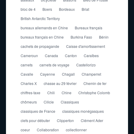
bloc de 4
Boers
Bordeaux
Briat
British Antarctic Territory
bureaux allemands en Chine
Bureaux français
bureaux français en Chine
Burkina Faso
Bénin
cachets de propagande
Caisse d'amortissement
Cameroun
Canada
Canton
Caraïbes
carnets
carnets de voyage
Castellorizo
Cavalle
Cayenne
Chagall
Champerret
Charles X
chasse au 29 février
Chemin de fer
chiffres-taxe
Chili
Chine
Christophe Colomb
chômeurs
Cilicie
Classiques
classiques de France
classiques monégasques
clefs pour débuter
Clipperton
Clément Ader
coeur
Collaboration
collectionner