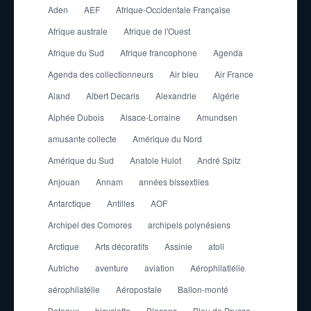
Aden
AEF
Afrique-Occidentale Française
Afrique australe
Afrique de l'Ouest
Afrique du Sud
Afrique francophone
Agenda
Agenda des collectionneurs
Air bleu
Air France
Aland
Albert Decaris
Alexandrie
Algérie
Alphée Dubois
Alsace-Lorraine
Amundsen
amusante collecte
Amérique du Nord
Amérique du Sud
Anatole Hulot
André Spitz
Anjouan
Annam
années bissextiles
Antarctique
Antilles
AOF
Archipel des Comores
archipels polynésiens
Arctique
Arts décoratifs
Assinie
atoll
Autriche
aventure
aviation
Aérophilatlélie
aérophilatélie
Aéropostale
Ballon-monté
Bateaux
bicyclette
Blasons
Bleu de Prusse