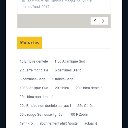
Au sommaire de Timbres magazine N° 191
Juillet/Aout 2017 ...
Mots-clés
1c Empire dentelé
1f50 Atlantique Sud
2 guerre mondiale
5 centimes Blanc
5 centimes Sage
5 francs Sage
10f Atlantique Sud
20 c bleu
20 c bleu dentelé
20 c bleu non dentelé
20c Empire non dentelé au type I
25c Cérès
50 c rouge Semeuse lignée
100 F Zéphir
1944-45
abonnement phil@poste
actualité