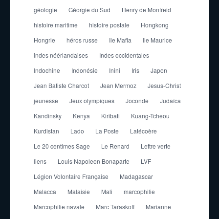
géologie
Géorgie du Sud
Henry de Monfreid
histoire maritime
histoire postale
Hongkong
Hongrie
héros russe
Ile Mafia
Ile Maurice
indes néérlandaises
Indes occidentales
Indochine
Indonésie
Inini
Iris
Japon
Jean Batiste Charcot
Jean Mermoz
Jesus-Christ
jeunesse
Jeux olympiques
Joconde
Judaïca
Kandinsky
Kenya
Kiribati
Kuang-Tcheou
Kurdistan
Lado
La Poste
Latécoère
Le 20 centimes Sage
Le Renard
Lettre verte
liens
Louis Napoleon Bonaparte
LVF
Légion Volontaire Française
Madagascar
Malacca
Malaisie
Mali
marcophilie
Marcophilie navale
Marc Taraskoff
Marianne