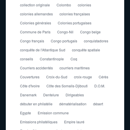
collection originale
Colombo
colonies
colonies allemandes
colonies françaises
Colonies générales
Colonies portugaises
Commune de Paris
Congo-Nil
Congo belge
Congo français
Congo portugais
conquistadores
conquête de l'Atlantique Sud
conquête spatiale
conseils
Constantinople
Coq
Courriers accidentés
courriers maritimes
Couvertures
Croix-du-Sud
croix-rouge
Cérès
Côte d'Ivoire
Côte des Somalis-Djibouti
D.O.M.
Danemark
Dentelure
Dirigeables
débuter en philatélie
dématérialisation
désert
Egypte
Emission commune
Emissions philatéliques
Empire lauré