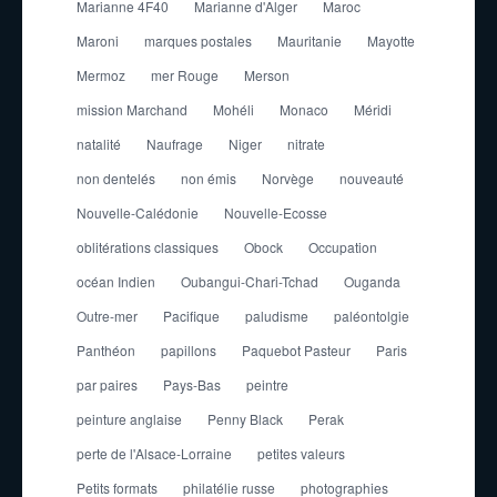
Marianne 4F40
Marianne d'Alger
Maroc
Maroni
marques postales
Mauritanie
Mayotte
Mermoz
mer Rouge
Merson
mission Marchand
Mohéli
Monaco
Méridi
natalité
Naufrage
Niger
nitrate
non dentelés
non émis
Norvège
nouveauté
Nouvelle-Calédonie
Nouvelle-Ecosse
oblitérations classiques
Obock
Occupation
océan Indien
Oubangui-Chari-Tchad
Ouganda
Outre-mer
Pacifique
paludisme
paléontolgie
Panthéon
papillons
Paquebot Pasteur
Paris
par paires
Pays-Bas
peintre
peinture anglaise
Penny Black
Perak
perte de l'Alsace-Lorraine
petites valeurs
Petits formats
philatélie russe
photographies