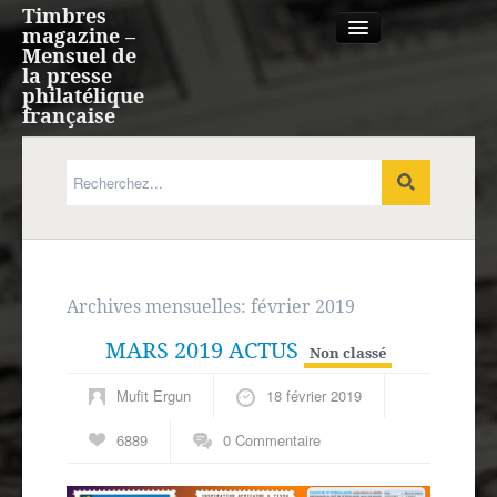
Timbres
magazine –
Mensuel de
la presse
philatélique
française
Qui sommes nous?
France, Monaco, Andorre
Expression française
Archives mensuelles:
février 2019
MARS 2019 ACTUS
Europe
Non classé
Mufit Ergun
18 février 2019
Outre-mer
6889
0 Commentaire
Agenda