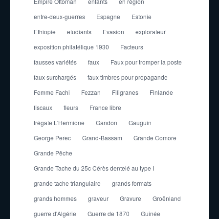
Empire Ottoman
enfants
en région
entre-deux-guerres
Espagne
Estonie
Ethiopie
etudiants
Evasion
explorateur
exposition philatélique 1930
Facteurs
fausses variétés
faux
Faux pour tromper la poste
faux surchargés
faux timbres pour propagande
Femme Fachi
Fezzan
Filigranes
Finlande
fiscaux
fleurs
France libre
frégate L'Hermione
Gandon
Gauguin
George Perec
Grand-Bassam
Grande Comore
Grande Pêche
Grande Tache du 25c Cérès dentelé au type I
grande tache triangulaire
grands formats
grands hommes
graveur
Gravure
Groënland
guerre d'Algérie
Guerre de 1870
Guinée