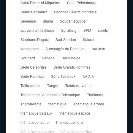
Saint-Pierre-et-Miquelon
Saint-Pétersbourg
Sarah Bernhardt
Seconde Guerre mondiale
Semeuse
Slania
Soudan égyptien
souvenir philatélique
Spitzberg
SPM
sports
Stéphane Dugast
Sud-Soudan
Suisse
surchargés
Surchargés du Richelieu
sur taxe
Svalbard
Sénégal
série belge
Série Célébrités
Série Grands Hommes
Série Palmiers
Série Tableaux
T.A.A.F.
Taille-douce
Tanger
Tchécoslovaquie
Territoire de l'Antarctique Britannique
Thaïlande
Thermalisme
thématique
Thématique arbres
thématique bateaux
thématique espace
thématique faune
Thématique flore
thématique géologie
thématique musique