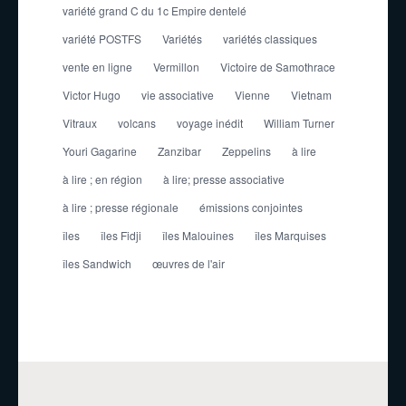
variété grand C du 1c Empire dentelé
variété POSTFS
Variétés
variétés classiques
vente en ligne
Vermillon
Victoire de Samothrace
Victor Hugo
vie associative
Vienne
Vietnam
Vitraux
volcans
voyage inédit
William Turner
Youri Gagarine
Zanzibar
Zeppelins
à lire
à lire ; en région
à lire; presse associative
à lire ; presse régionale
émissions conjointes
îles
îles Fidji
îles Malouines
îles Marquises
îles Sandwich
œuvres de l'air