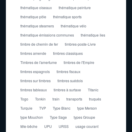
thématique oiseaux
thématique peinture
thématique pôle
thématique sports
thématique steamers
thématique vélo
thématique émissions communes
thématique îles
timbre de chemin de fer
timbres-poste-Livre
timbres amende
timbres classiques
Timbres de l'amertume
timbres de l'Empire
timbres espagnols
timbres fiscaux
timbres sur timbres
timbres suédois
timbres tableaux
timbres à surtaxe
Titanic
Togo
Tonkin
train
transports
truqués
Turquie
TVP
Type Blanc
type Merson
type Mouchon
Type Sage
types Groupe
tête-bêche
UPU
URSS
usage courant