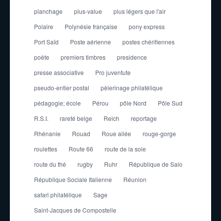
planchage
plus-value
plus légers que l'air
Polaire
Polynésie française
pony express
Port Saïd
Poste aérienne
postes chérifiennes
poète
premiers timbres
presidence
presse associative
Pro juventute
pseudo-entier postal
pèlerinage philatélique
pédagogie; école
Pérou
pôle Nord
Pôle Sud
R.S.I.
rareté belge
Reich
reportage
Rhénanie
Rouad
Roue ailée
rouge-gorge
roulettes
Route 66
route de la soie
route du thé
rugby
Ruhr
République de Salo
République Sociale Italienne
Réunion
safari philatélique
Sage
Saint-Jacques de Compostelle