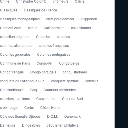
Chine
Christophe Colomb
chômeurs
Cilicie
Classiques
classiques de France
classiques monégasques
clefs pour débuter
Clipperton
Clément Ader
coeur
Collaboration
collectionner
collection originale
Colombo
colonies
colonies allemandes
colonies françaises
Colonies générales
Colonies portugaises
Commune de Paris
Congo-Nil
Congo belge
Congo français
Congo portugais
conquistadores
conquête de l'Atlantique Sud
conquête spatiale
conseils
Constantinople
Coq
Courriers accidentés
courriers maritimes
Couvertures
Croix-du-Sud
croix-rouge
Cérès
Côte d'Ivoire
Côte des Somalis-Djibouti
D.O.M.
Danemark
Dentelure
Dirigeables
débuter en philatélie