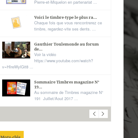
Pierre-et-Miquelon en partenariat ...
Voici le timbre-type le plus ra...
Chaque fois que vous rencontrerez ce
timbre, regardez-vite ses dents. ...
Gauthier Toulemonde au forum
de...
Voir la vidéo
https://www.youtube.com/watch?
v=HIreWylGit8 ...
Sommaire Timbres magazine N°
19...
Au sommaire de Timbres magazine N°
191 Juillet/Aout 2017 ...
Mots-clés