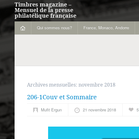
Timbres magazine –
Mensuel de la presse
philatélique française
Qui sommes nous?
France, Monaco, Andorre
Archives mensuelles:
novembre 2018
206-1Couv et Sommaire
Mufit Ergun
21 novembre 2018
5