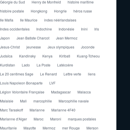
Géorgie du Sud
Henry de Monfreid
histoire maritime
histoire postale
Hongkong
Hongrie
héros russe
Ile Mafia
Ile Maurice
indes néérlandaises
Indes occidentales
Indochine
Indonésie
Inini
Iris
Japon
Jean Batiste Charcot
Jean Mermoz
Jesus-Christ
jeunesse
Jeux olympiques
Joconde
Judaïca
Kandinsky
Kenya
Kiribati
Kuang-Tcheou
Kurdistan
Lado
La Poste
Latécoère
Le 20 centimes Sage
Le Renard
Lettre verte
liens
Louis Napoleon Bonaparte
LVF
Légion Volontaire Française
Madagascar
Malacca
Malaisie
Mali
marcophilie
Marcophilie navale
Marc Taraskoff
Marianne
Marianne 4F40
Marianne d'Alger
Maroc
Maroni
marques postales
Mauritanie
Mayotte
Mermoz
mer Rouge
Merson