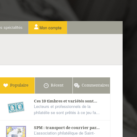
s spécialités
Mon compte
Populaire
Récent
Commentaires
Ces 10 timbres et variétés sont...
Lecteurs et professionnels de la
philatélie se sont prêtés à ce jeu fa...
SPM : transport de courrier par...
L’association philatélique de Saint-