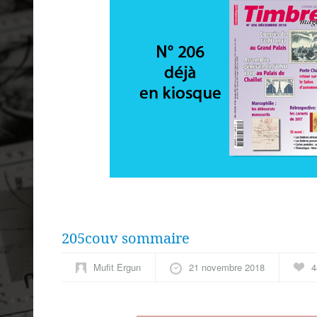
205couv sommaire
Mufit Ergun
21 novembre 2018
4