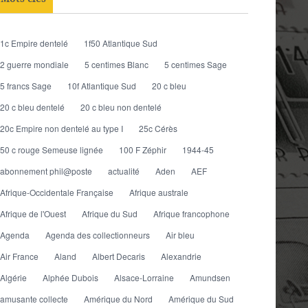
1c Empire dentelé
1f50 Atlantique Sud
2 guerre mondiale
5 centimes Blanc
5 centimes Sage
5 francs Sage
10f Atlantique Sud
20 c bleu
20 c bleu dentelé
20 c bleu non dentelé
20c Empire non dentelé au type I
25c Cérès
50 c rouge Semeuse lignée
100 F Zéphir
1944-45
abonnement phil@poste
actualité
Aden
AEF
Afrique-Occidentale Française
Afrique australe
Afrique de l'Ouest
Afrique du Sud
Afrique francophone
Agenda
Agenda des collectionneurs
Air bleu
Air France
Aland
Albert Decaris
Alexandrie
Algérie
Alphée Dubois
Alsace-Lorraine
Amundsen
amusante collecte
Amérique du Nord
Amérique du Sud