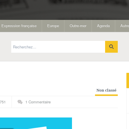
Expression française
Europe
Outre-mer
Agenda
Autre
Non classé
751
1 Commentaire