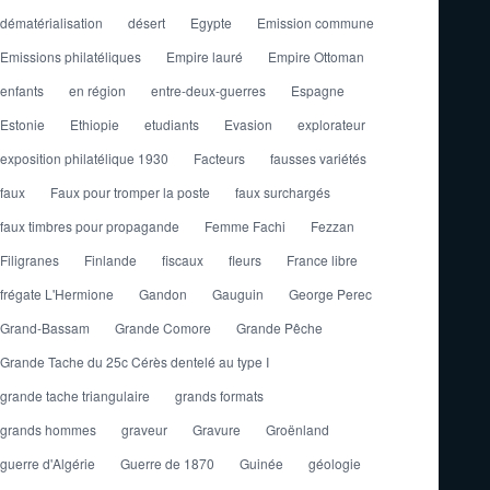
dématérialisation
désert
Egypte
Emission commune
Emissions philatéliques
Empire lauré
Empire Ottoman
enfants
en région
entre-deux-guerres
Espagne
Estonie
Ethiopie
etudiants
Evasion
explorateur
exposition philatélique 1930
Facteurs
fausses variétés
faux
Faux pour tromper la poste
faux surchargés
faux timbres pour propagande
Femme Fachi
Fezzan
Filigranes
Finlande
fiscaux
fleurs
France libre
frégate L'Hermione
Gandon
Gauguin
George Perec
Grand-Bassam
Grande Comore
Grande Pêche
Grande Tache du 25c Cérès dentelé au type I
grande tache triangulaire
grands formats
grands hommes
graveur
Gravure
Groënland
guerre d'Algérie
Guerre de 1870
Guinée
géologie