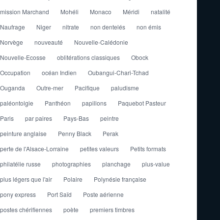
mission Marchand
Mohéli
Monaco
Méridi
natalité
Naufrage
Niger
nitrate
non dentelés
non émis
Norvège
nouveauté
Nouvelle-Calédonie
Nouvelle-Ecosse
oblitérations classiques
Obock
Occupation
océan Indien
Oubangui-Chari-Tchad
Ouganda
Outre-mer
Pacifique
paludisme
paléontolgie
Panthéon
papillons
Paquebot Pasteur
Paris
par paires
Pays-Bas
peintre
peinture anglaise
Penny Black
Perak
perte de l'Alsace-Lorraine
petites valeurs
Petits formats
philatélie russe
photographies
planchage
plus-value
plus légers que l'air
Polaire
Polynésie française
pony express
Port Saïd
Poste aérienne
postes chérifiennes
poète
premiers timbres