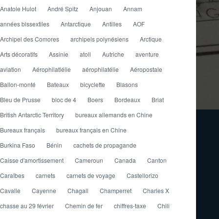
Anatole Hulot
André Spitz
Anjouan
Annam
années bissextiles
Antarctique
Antilles
AOF
Archipel des Comores
archipels polynésiens
Arctique
Arts décoratifs
Assinie
atoll
Autriche
aventure
aviation
Aérophilatlélie
aérophilatélie
Aéropostale
Ballon-monté
Bateaux
bicyclette
Blasons
Bleu de Prusse
bloc de 4
Boers
Bordeaux
Briat
British Antarctic Territory
bureaux allemands en Chine
Bureaux français
bureaux français en Chine
Burkina Faso
Bénin
cachets de propagande
Caisse d'amortissement
Cameroun
Canada
Canton
Caraïbes
carnets
carnets de voyage
Castellorizo
Cavalle
Cayenne
Chagall
Champerret
Charles X
chasse au 29 février
Chemin de fer
chiffres-taxe
Chili