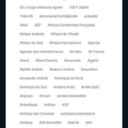
50 c rouge Semeuse lignée
100 F Zéphir
1944-45
abonnement phil@poste
actualité
Aden
AEF
Afrique-Occidentale Française
Afrique australe
Afrique de l'Ouest
Afrique du Sud
Afrique francophone
Agenda
Agenda des collectionneurs
Air bleu
Air France
Aland
Albert Decaris
Alexandrie
Algérie
Alphée Dubois
Alsace-Lorraine
Amundsen
amusante collecte
Amérique du Nord
Amérique du Sud
Anatole Hulot
André Spitz
Anjouan
Annam
années bissextiles
Antarctique
Antilles
AOF
Archipel des Comores
archipels polynésiens
Arctique
Arts décoratifs
Assinie
atoll