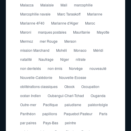
Malacca
Malaisie
Mali
marcophilie
Marcophilie navale
Marc Taraskoff
Marianne
Marianne 4F40
Marianne d'Alger
Maroc
Maroni
marques postales
Mauritanie
Mayotte
Mermoz
mer Rouge
Merson
mission Marchand
Mohéli
Monaco
Méridi
natalité
Naufrage
Niger
nitrate
non dentelés
non émis
Norvège
nouveauté
Nouvelle-Calédonie
Nouvelle-Ecosse
oblitérations classiques
Obock
Occupation
océan Indien
Oubangui-Chari-Tchad
Ouganda
Outre-mer
Pacifique
paludisme
paléontolgie
Panthéon
papillons
Paquebot Pasteur
Paris
par paires
Pays-Bas
peintre