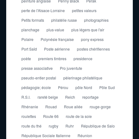
peinture anglaise
Penny Black
Perak
perte de l'Alsace-Lorraine
petites valeurs
Petits formats
philatélie russe
photographies
planchage
plus-value
plus légers que l'air
Polaire
Polynésie française
pony express
Port Saïd
Poste aérienne
postes chérifiennes
poète
premiers timbres
presidence
presse associative
Pro juventute
pseudo-entier postal
pèlerinage philatélique
pédagogie; école
Pérou
pôle Nord
Pôle Sud
R.S.I.
rareté belge
Reich
reportage
Rhénanie
Rouad
Roue ailée
rouge-gorge
roulettes
Route 66
route de la soie
route du thé
rugby
Ruhr
République de Salo
République Sociale Italienne
Réunion