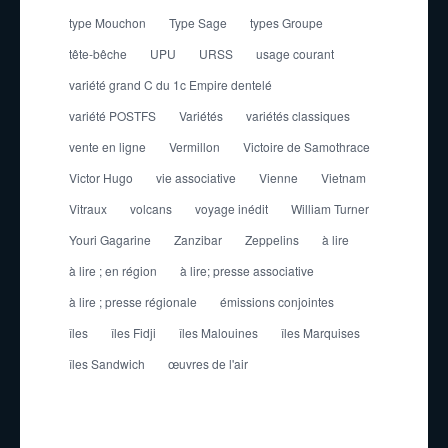
type Mouchon
Type Sage
types Groupe
tête-bêche
UPU
URSS
usage courant
variété grand C du 1c Empire dentelé
variété POSTFS
Variétés
variétés classiques
vente en ligne
Vermillon
Victoire de Samothrace
Victor Hugo
vie associative
Vienne
Vietnam
Vitraux
volcans
voyage inédit
William Turner
Youri Gagarine
Zanzibar
Zeppelins
à lire
à lire ; en région
à lire; presse associative
à lire ; presse régionale
émissions conjointes
îles
îles Fidji
îles Malouines
îles Marquises
îles Sandwich
œuvres de l'air