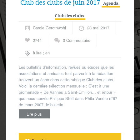
Club des clubs de juin 2017
Agenda
,
Club des clubs
Carole Gerothwohl
23 mai 2017
2744
0 Commentaire
à lire ; en
région
,
presse
associative
Les bulletins d’information, revues ou études que les
associations et amicales font parvenir à la rédaction
trouvent un écho dans cette rubrique Club des clubs.
Voici la dernière sélection mensuelle : C’est à une
promenade « De Vannes à Saint-Emilion… et retour »
que nous convie Philippe Steff dans Phila Venète n°67
de mars 2007, le bulletin
Lire plus