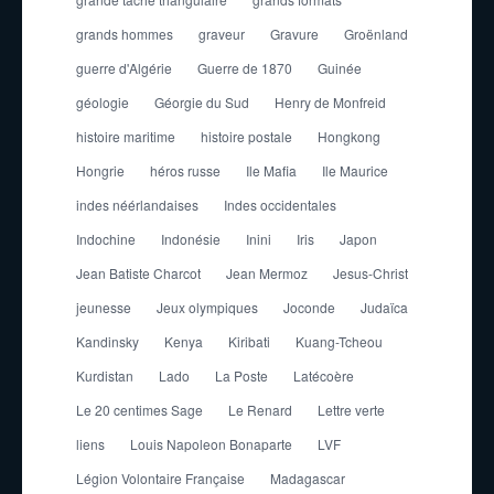
grands hommes
graveur
Gravure
Groënland
guerre d'Algérie
Guerre de 1870
Guinée
géologie
Géorgie du Sud
Henry de Monfreid
histoire maritime
histoire postale
Hongkong
Hongrie
héros russe
Ile Mafia
Ile Maurice
indes néérlandaises
Indes occidentales
Indochine
Indonésie
Inini
Iris
Japon
Jean Batiste Charcot
Jean Mermoz
Jesus-Christ
jeunesse
Jeux olympiques
Joconde
Judaïca
Kandinsky
Kenya
Kiribati
Kuang-Tcheou
Kurdistan
Lado
La Poste
Latécoère
Le 20 centimes Sage
Le Renard
Lettre verte
liens
Louis Napoleon Bonaparte
LVF
Légion Volontaire Française
Madagascar