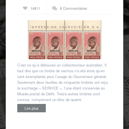
Autres spécialités
14811
6 Commentaires
Mon compte
C’est ce qu’a déboursé un collectionneur australien. Il
faut dire que ce timbre de service n’a été émis qu’en
cent exemplaires pour l’usage du Gouverneur général.
Seulement deux feuilles de cinquante timbres ont reçu
la surcharge « SERVICE », l’une étant conservée au
Musée postal de Delhi. Treize autres timbres sont
connus, comprenant un bloc de quatre
Lire plus