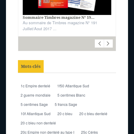
Sommaire Timbres magazine N° 19...
Au sommaire de Timbres magazine N° 191
Juillet/Aout 2017 ...
Mots-clés
1c Empire dentelé
1f50 Atlantique Sud
2 guerre mondiale
5 centimes Blanc
5 centimes Sage
5 francs Sage
10f Atlantique Sud
20 c bleu
20 c bleu dentelé
20 c bleu non dentelé
20c Empire non dentelé au type I
25c Cérès