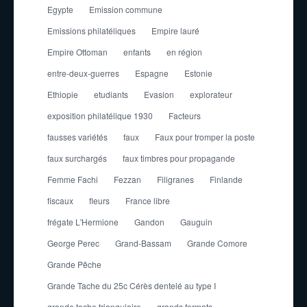
Egypte
Emission commune
Emissions philatéliques
Empire lauré
Empire Ottoman
enfants
en région
entre-deux-guerres
Espagne
Estonie
Ethiopie
etudiants
Evasion
explorateur
exposition philatélique 1930
Facteurs
fausses variétés
faux
Faux pour tromper la poste
faux surchargés
faux timbres pour propagande
Femme Fachi
Fezzan
Filigranes
Finlande
fiscaux
fleurs
France libre
frégate L'Hermione
Gandon
Gauguin
George Perec
Grand-Bassam
Grande Comore
Grande Pêche
Grande Tache du 25c Cérès dentelé au type I
grande tache triangulaire
grands formats