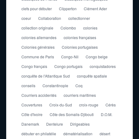
clefs pour débuter
Clipperton
Clément Ader
coeur
Collaboration
collectionner
collection originale
Colombo
colonies
colonies allemandes
colonies françaises
Colonies générales
Colonies portugaises
Commune de Paris
Congo-Nil
Congo belge
Congo français
Congo portugais
conquistadores
conquête de l'Atlantique Sud
conquête spatiale
conseils
Constantinople
Coq
Courriers accidentés
courriers maritimes
Couvertures
Croix-du-Sud
croix-rouge
Cérès
Côte d'Ivoire
Côte des Somalis-Djibouti
D.O.M.
Danemark
Dentelure
Dirigeables
débuter en philatélie
dématérialisation
désert