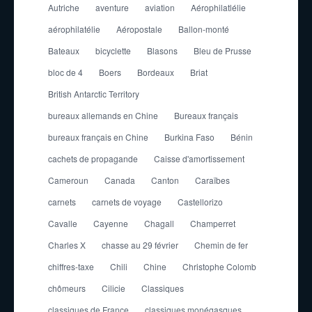
Autriche
aventure
aviation
Aérophilatlélie
aérophilatélie
Aéropostale
Ballon-monté
Bateaux
bicyclette
Blasons
Bleu de Prusse
bloc de 4
Boers
Bordeaux
Briat
British Antarctic Territory
bureaux allemands en Chine
Bureaux français
bureaux français en Chine
Burkina Faso
Bénin
cachets de propagande
Caisse d'amortissement
Cameroun
Canada
Canton
Caraïbes
carnets
carnets de voyage
Castellorizo
Cavalle
Cayenne
Chagall
Champerret
Charles X
chasse au 29 février
Chemin de fer
chiffres-taxe
Chili
Chine
Christophe Colomb
chômeurs
Cilicie
Classiques
classiques de France
classiques monégasques