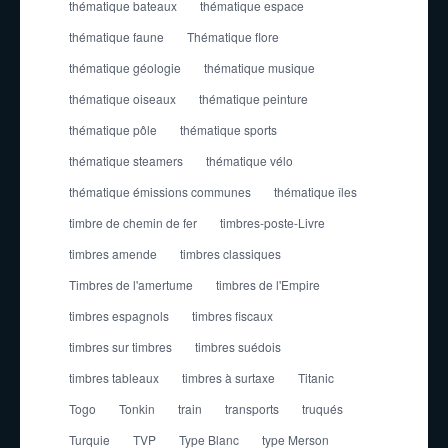
thématique bateaux
thématique espace
thématique faune
Thématique flore
thématique géologie
thématique musique
thématique oiseaux
thématique peinture
thématique pôle
thématique sports
thématique steamers
thématique vélo
thématique émissions communes
thématique îles
timbre de chemin de fer
timbres-poste-Livre
timbres amende
timbres classiques
Timbres de l'amertume
timbres de l'Empire
timbres espagnols
timbres fiscaux
timbres sur timbres
timbres suédois
timbres tableaux
timbres à surtaxe
Titanic
Togo
Tonkin
train
transports
truqués
Turquie
TVP
Type Blanc
type Merson