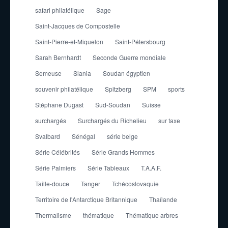
safari philatélique
Sage
Saint-Jacques de Compostelle
Saint-Pierre-et-Miquelon
Saint-Pétersbourg
Sarah Bernhardt
Seconde Guerre mondiale
Semeuse
Slania
Soudan égyptien
souvenir philatélique
Spitzberg
SPM
sports
Stéphane Dugast
Sud-Soudan
Suisse
surchargés
Surchargés du Richelieu
sur taxe
Svalbard
Sénégal
série belge
Série Célébrités
Série Grands Hommes
Série Palmiers
Série Tableaux
T.A.A.F.
Taille-douce
Tanger
Tchécoslovaquie
Territoire de l'Antarctique Britannique
Thaïlande
Thermalisme
thématique
Thématique arbres