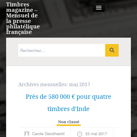
Timbres
magazine –
Mensuel de
la presse
philatélique
française
Qui sommes nous?
France, Monaco, Andorre
Expression française
Archives mensuelles:
mai 2017
Près de 580 000 € pour quatre
Europe
timbres d’Inde
Outre-mer
Non classé
Agenda
Carole Gerothwohl
23 mai 2017