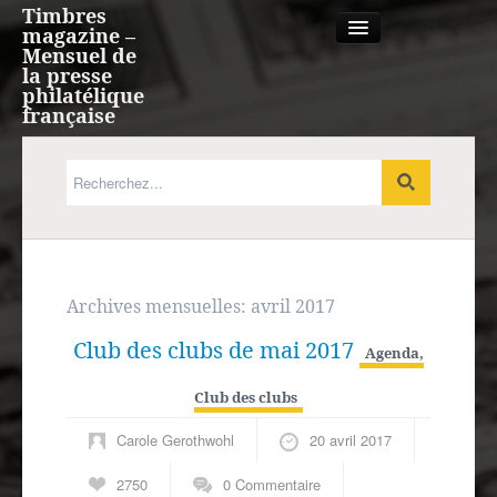
Timbres
magazine –
Mensuel de
la presse
philatélique
française
Qui sommes nous?
France, Monaco, Andorre
Expression française
Archives mensuelles:
avril 2017
Club des clubs de mai 2017
Europe
Agenda
,
Club des clubs
Outre-mer
Carole Gerothwohl
20 avril 2017
Agenda
2750
0 Commentaire