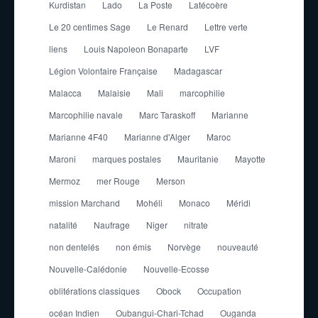
Kurdistan
Lado
La Poste
Latécoère
Le 20 centimes Sage
Le Renard
Lettre verte
liens
Louis Napoleon Bonaparte
LVF
Légion Volontaire Française
Madagascar
Malacca
Malaisie
Mali
marcophilie
Marcophilie navale
Marc Taraskoff
Marianne
Marianne 4F40
Marianne d'Alger
Maroc
Maroni
marques postales
Mauritanie
Mayotte
Mermoz
mer Rouge
Merson
mission Marchand
Mohéli
Monaco
Méridi
natalité
Naufrage
Niger
nitrate
non dentelés
non émis
Norvège
nouveauté
Nouvelle-Calédonie
Nouvelle-Ecosse
oblitérations classiques
Obock
Occupation
océan Indien
Oubangui-Chari-Tchad
Ouganda