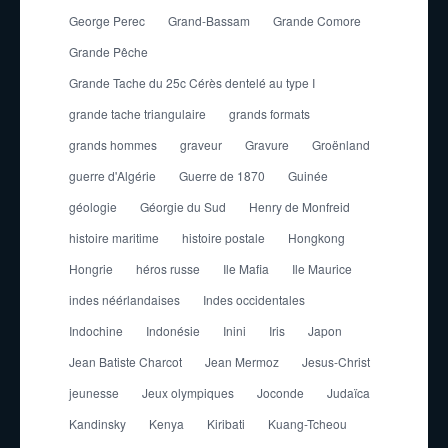
George Perec
Grand-Bassam
Grande Comore
Grande Pêche
Grande Tache du 25c Cérès dentelé au type I
grande tache triangulaire
grands formats
grands hommes
graveur
Gravure
Groënland
guerre d'Algérie
Guerre de 1870
Guinée
géologie
Géorgie du Sud
Henry de Monfreid
histoire maritime
histoire postale
Hongkong
Hongrie
héros russe
Ile Mafia
Ile Maurice
indes néérlandaises
Indes occidentales
Indochine
Indonésie
Inini
Iris
Japon
Jean Batiste Charcot
Jean Mermoz
Jesus-Christ
jeunesse
Jeux olympiques
Joconde
Judaïca
Kandinsky
Kenya
Kiribati
Kuang-Tcheou