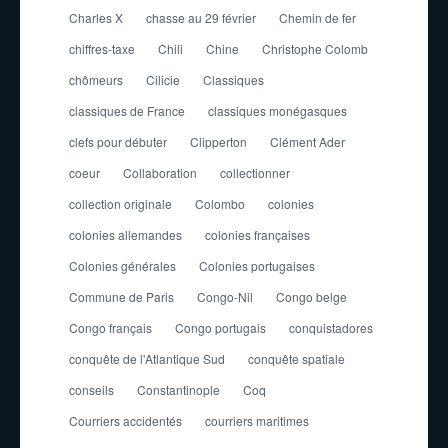
Charles X
chasse au 29 février
Chemin de fer
chiffres-taxe
Chili
Chine
Christophe Colomb
chômeurs
Cilicie
Classiques
classiques de France
classiques monégasques
clefs pour débuter
Clipperton
Clément Ader
coeur
Collaboration
collectionner
collection originale
Colombo
colonies
colonies allemandes
colonies françaises
Colonies générales
Colonies portugaises
Commune de Paris
Congo-Nil
Congo belge
Congo français
Congo portugais
conquistadores
conquête de l'Atlantique Sud
conquête spatiale
conseils
Constantinople
Coq
Courriers accidentés
courriers maritimes