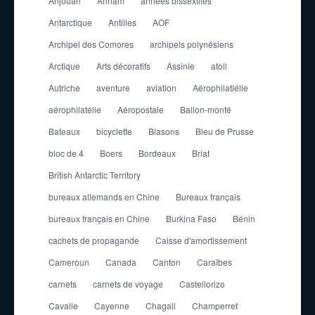
Anjouan
Annam
années bissextiles
Antarctique
Antilles
AOF
Archipel des Comores
archipels polynésiens
Arctique
Arts décoratifs
Assinie
atoll
Autriche
aventure
aviation
Aérophilatlélie
aérophilatélie
Aéropostale
Ballon-monté
Bateaux
bicyclette
Blasons
Bleu de Prusse
bloc de 4
Boers
Bordeaux
Briat
British Antarctic Territory
bureaux allemands en Chine
Bureaux français
bureaux français en Chine
Burkina Faso
Bénin
cachets de propagande
Caisse d'amortissement
Cameroun
Canada
Canton
Caraïbes
carnets
carnets de voyage
Castellorizo
Cavalle
Cayenne
Chagall
Champerret