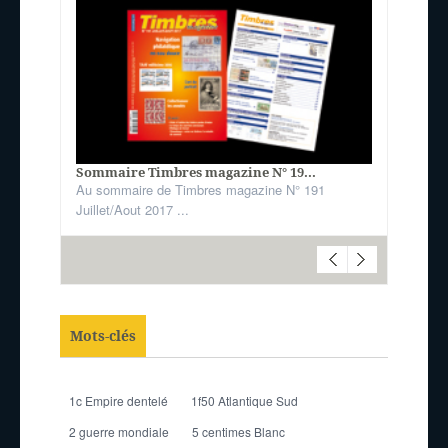
Sommaire Timbres magazine N° 19...
Au sommaire de Timbres magazine N° 191
Juillet/Aout 2017 ...
Mots-clés
1c Empire dentelé
1f50 Atlantique Sud
2 guerre mondiale
5 centimes Blanc