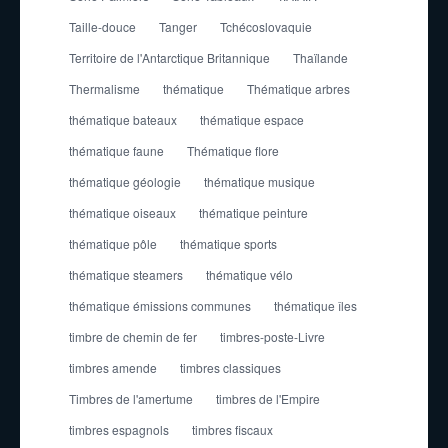
Taille-douce
Tanger
Tchécoslovaquie
Territoire de l'Antarctique Britannique
Thaïlande
Thermalisme
thématique
Thématique arbres
thématique bateaux
thématique espace
thématique faune
Thématique flore
thématique géologie
thématique musique
thématique oiseaux
thématique peinture
thématique pôle
thématique sports
thématique steamers
thématique vélo
thématique émissions communes
thématique îles
timbre de chemin de fer
timbres-poste-Livre
timbres amende
timbres classiques
Timbres de l'amertume
timbres de l'Empire
timbres espagnols
timbres fiscaux