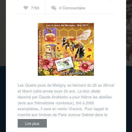
7763
0 Commentaire
Les Quatre jours de Marigny se tiennent du 25 au 28 mai
et fêtent cette année leurs 30 ans. Le bloc dédié
dessiné par Claude Andréotto a pour thème les abeilles
(avis aux thématistes nombreux), tiré à 2000
exemplaires, il sera en vente 10 euros. Pour rappel le
marché aux timbres de Paris avenue Gabriel dans le
Lire plus