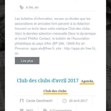
Autres spécialités
à lire
,
en
Mon compte
région
,
presse
associative
Les bulletins d’information, revues ou études que les
associations et amicales font parvenir à la rédaction
trouvent un écho dans cette rubrique Club des clubs.
Voici la dernière sélection mensuelle Dans le dynamique
et incisif PhilAix Contact, le bulletin de l’Association
philatélique du pays d’Aix (BP 266, 13608 Aix en
Provence, appa.aix@free.fr, site : http://appa.aix.free.fr),
on
Lire plus
Club des clubs d’avril 2017
Agenda
,
Club des clubs
Carole Gerothwohl
20 avril 2017
2623
0 Commentaire