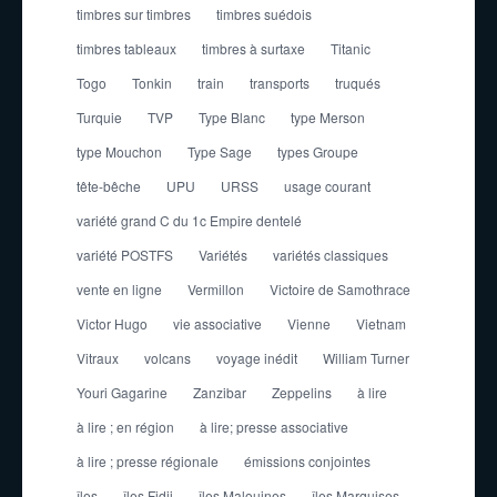
timbres sur timbres
timbres suédois
timbres tableaux
timbres à surtaxe
Titanic
Togo
Tonkin
train
transports
truqués
Turquie
TVP
Type Blanc
type Merson
type Mouchon
Type Sage
types Groupe
tête-bêche
UPU
URSS
usage courant
variété grand C du 1c Empire dentelé
variété POSTFS
Variétés
variétés classiques
vente en ligne
Vermillon
Victoire de Samothrace
Victor Hugo
vie associative
Vienne
Vietnam
Vitraux
volcans
voyage inédit
William Turner
Youri Gagarine
Zanzibar
Zeppelins
à lire
à lire ; en région
à lire; presse associative
à lire ; presse régionale
émissions conjointes
îles
îles Fidji
îles Malouines
îles Marquises