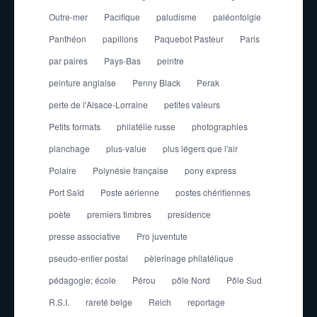
Outre-mer
Pacifique
paludisme
paléontolgie
Panthéon
papillons
Paquebot Pasteur
Paris
par paires
Pays-Bas
peintre
peinture anglaise
Penny Black
Perak
perte de l'Alsace-Lorraine
petites valeurs
Petits formats
philatélie russe
photographies
planchage
plus-value
plus légers que l'air
Polaire
Polynésie française
pony express
Port Saïd
Poste aérienne
postes chérifiennes
poète
premiers timbres
presidence
presse associative
Pro juventute
pseudo-entier postal
pèlerinage philatélique
pédagogie; école
Pérou
pôle Nord
Pôle Sud
R.S.I.
rareté belge
Reich
reportage