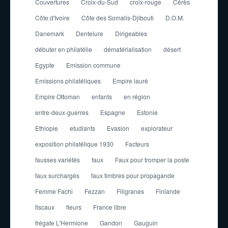
Couvertures
Croix-du-Sud
croix-rouge
Cérès
Côte d'Ivoire
Côte des Somalis-Djibouti
D.O.M.
Danemark
Dentelure
Dirigeables
débuter en philatélie
dématérialisation
désert
Egypte
Emission commune
Emissions philatéliques
Empire lauré
Empire Ottoman
enfants
en région
entre-deux-guerres
Espagne
Estonie
Ethiopie
etudiants
Evasion
explorateur
exposition philatélique 1930
Facteurs
fausses variétés
faux
Faux pour tromper la poste
faux surchargés
faux timbres pour propagande
Femme Fachi
Fezzan
Filigranes
Finlande
fiscaux
fleurs
France libre
frégate L'Hermione
Gandon
Gauguin