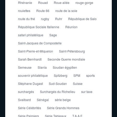
Rhénanie
Rouad
Roue ailée
rouge-gorge
roulettes
Route 66
route de la soie
route du thé
rugby
Ruhr
République de Salo
République Sociale Italienne
Réunion
safari philatélique
Sage
Saint-Jacques de Compostelle
Saint-Pierre-et-Miquelon
Saint-Pétersbourg
Sarah Bernhardt
Seconde Guerre mondiale
Semeuse
Slania
Soudan égyptien
souvenir philatélique
Spitzberg
SPM
sports
Stéphane Dugast
Sud-Soudan
Suisse
surchargés
Surchargés du Richelieu
sur taxe
Svalbard
Sénégal
série belge
Série Célébrités
Série Grands Hommes
Série Palmiers
Série Tableaux
T.A.A.F.