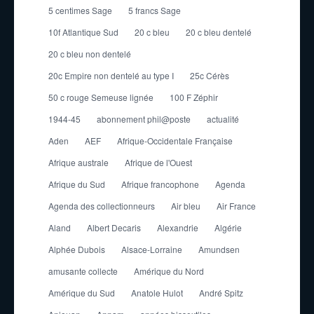
5 centimes Sage
5 francs Sage
10f Atlantique Sud
20 c bleu
20 c bleu dentelé
20 c bleu non dentelé
20c Empire non dentelé au type I
25c Cérès
50 c rouge Semeuse lignée
100 F Zéphir
1944-45
abonnement phil@poste
actualité
Aden
AEF
Afrique-Occidentale Française
Afrique australe
Afrique de l'Ouest
Afrique du Sud
Afrique francophone
Agenda
Agenda des collectionneurs
Air bleu
Air France
Aland
Albert Decaris
Alexandrie
Algérie
Alphée Dubois
Alsace-Lorraine
Amundsen
amusante collecte
Amérique du Nord
Amérique du Sud
Anatole Hulot
André Spitz