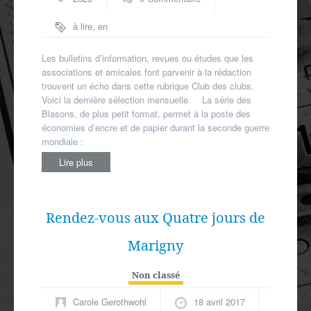
à lire
,
en
région
,
presse
associative
Les bulletins d’information, revues ou études que les
associations et amicales font parvenir à la rédaction
trouvent un écho dans cette rubrique Club des clubs.
Voici la dernière sélection mensuelle La série des
Blasons, de plus petit format, permet à la poste des
économies d’encre et de papier durant la seconde guerre
mondiale :
Lire plus
Rendez-vous aux Quatre jours de
Marigny
Non classé
Carole Gerothwohl
18 avril 2017