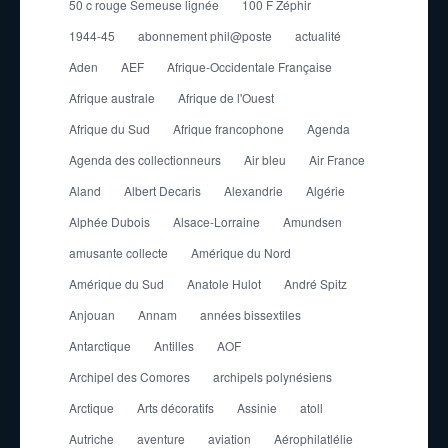
50 c rouge Semeuse lignée
100 F Zéphir
1944-45
abonnement phil@poste
actualité
Aden
AEF
Afrique-Occidentale Française
Afrique australe
Afrique de l'Ouest
Afrique du Sud
Afrique francophone
Agenda
Agenda des collectionneurs
Air bleu
Air France
Aland
Albert Decaris
Alexandrie
Algérie
Alphée Dubois
Alsace-Lorraine
Amundsen
amusante collecte
Amérique du Nord
Amérique du Sud
Anatole Hulot
André Spitz
Anjouan
Annam
années bissextiles
Antarctique
Antilles
AOF
Archipel des Comores
archipels polynésiens
Arctique
Arts décoratifs
Assinie
atoll
Autriche
aventure
aviation
Aérophilatlélie