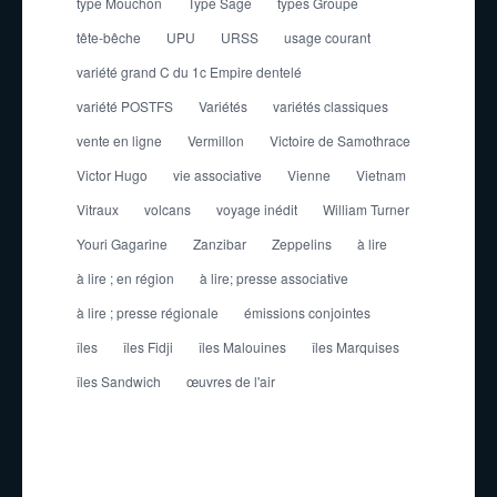
type Mouchon
Type Sage
types Groupe
tête-bêche
UPU
URSS
usage courant
variété grand C du 1c Empire dentelé
variété POSTFS
Variétés
variétés classiques
vente en ligne
Vermillon
Victoire de Samothrace
Victor Hugo
vie associative
Vienne
Vietnam
Vitraux
volcans
voyage inédit
William Turner
Youri Gagarine
Zanzibar
Zeppelins
à lire
à lire ; en région
à lire; presse associative
à lire ; presse régionale
émissions conjointes
îles
îles Fidji
îles Malouines
îles Marquises
îles Sandwich
œuvres de l'air