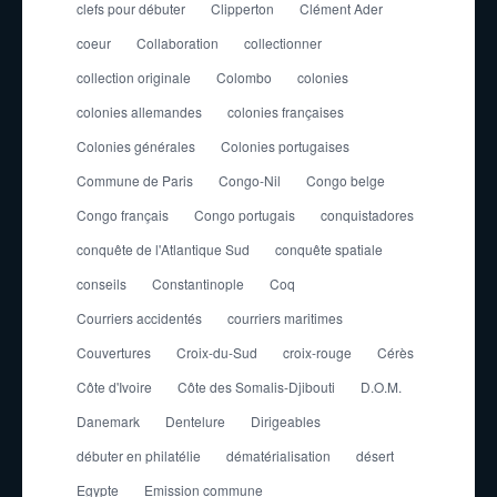
clefs pour débuter
Clipperton
Clément Ader
coeur
Collaboration
collectionner
collection originale
Colombo
colonies
colonies allemandes
colonies françaises
Colonies générales
Colonies portugaises
Commune de Paris
Congo-Nil
Congo belge
Congo français
Congo portugais
conquistadores
conquête de l'Atlantique Sud
conquête spatiale
conseils
Constantinople
Coq
Courriers accidentés
courriers maritimes
Couvertures
Croix-du-Sud
croix-rouge
Cérès
Côte d'Ivoire
Côte des Somalis-Djibouti
D.O.M.
Danemark
Dentelure
Dirigeables
débuter en philatélie
dématérialisation
désert
Egypte
Emission commune