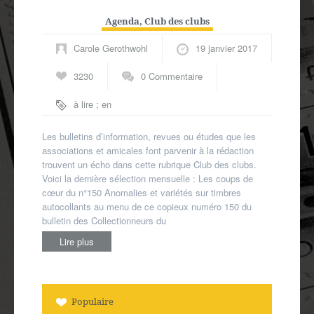
Agenda
,
Club des clubs
Carole Gerothwohl
19 janvier 2017
3230
0 Commentaire
à lire ; en
région
,
presse
associative
Les bulletins d’information, revues ou études que les
associations et amicales font parvenir à la rédaction
trouvent un écho dans cette rubrique Club des clubs.
Voici la dernière sélection mensuelle : Les coups de
cœur du n°150 Anomalies et variétés sur timbres
autocollants au menu de ce copieux numéro 150 du
bulletin des Collectionneurs du
Lire plus
Populaire