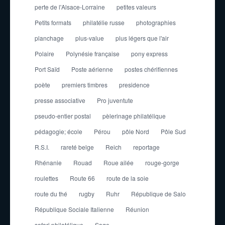
perte de l'Alsace-Lorraine
petites valeurs
Petits formats
philatélie russe
photographies
planchage
plus-value
plus légers que l'air
Polaire
Polynésie française
pony express
Port Saïd
Poste aérienne
postes chérifiennes
poète
premiers timbres
presidence
presse associative
Pro juventute
pseudo-entier postal
pèlerinage philatélique
pédagogie; école
Pérou
pôle Nord
Pôle Sud
R.S.I.
rareté belge
Reich
reportage
Rhénanie
Rouad
Roue ailée
rouge-gorge
roulettes
Route 66
route de la soie
route du thé
rugby
Ruhr
République de Salo
République Sociale Italienne
Réunion
safari philatélique
Sage