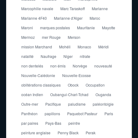
Marcophilie navale
Marc Taraskoff
Marianne
Marianne 4F40
Marianne d'Alger
Maroc
Maroni
marques postales
Mauritanie
Mayotte
Mermoz
mer Rouge
Merson
mission Marchand
Mohéli
Monaco
Méridi
natalité
Naufrage
Niger
nitrate
non dentelés
non émis
Norvège
nouveauté
Nouvelle-Calédonie
Nouvelle-Ecosse
oblitérations classiques
Obock
Occupation
océan Indien
Oubangui-Chari-Tchad
Ouganda
Outre-mer
Pacifique
paludisme
paléontolgie
Panthéon
papillons
Paquebot Pasteur
Paris
par paires
Pays-Bas
peintre
peinture anglaise
Penny Black
Perak