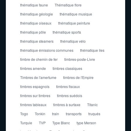
thématique faune
Thématique flore
thématique géologie
thématique musique
thématique oiseaux
thématique peinture
thématique pôle
thématique sports
thématique steamers
thématique vélo
thématique émissions communes
thématique îles
timbre de chemin de fer
timbres-poste-Livre
timbres amende
timbres classiques
Timbres de l'amertume
timbres de l'Empire
timbres espagnols
timbres fiscaux
timbres sur timbres
timbres suédois
timbres tableaux
timbres à surtaxe
Titanic
Togo
Tonkin
train
transports
truqués
Turquie
TVP
Type Blanc
type Merson