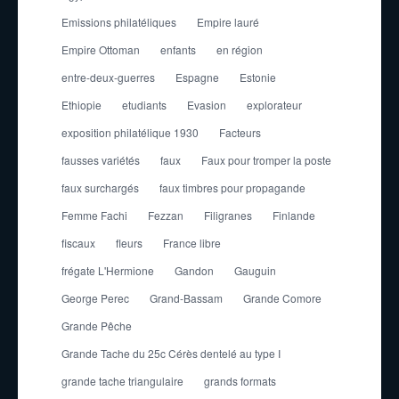
Emissions philatéliques
Empire lauré
Empire Ottoman
enfants
en région
entre-deux-guerres
Espagne
Estonie
Ethiopie
etudiants
Evasion
explorateur
exposition philatélique 1930
Facteurs
fausses variétés
faux
Faux pour tromper la poste
faux surchargés
faux timbres pour propagande
Femme Fachi
Fezzan
Filigranes
Finlande
fiscaux
fleurs
France libre
frégate L'Hermione
Gandon
Gauguin
George Perec
Grand-Bassam
Grande Comore
Grande Pêche
Grande Tache du 25c Cérès dentelé au type I
grande tache triangulaire
grands formats