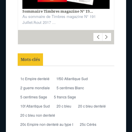
Sommaire Timbres magazine N° 19...
Au sommaire de Timbres magazine N° 191
Juillet/Aout 2017 ...
Mots-clés
1c Empire dentelé
1f50 Atlantique Sud
2 guerre mondiale
5 centimes Blanc
5 centimes Sage
5 francs Sage
10f Atlantique Sud
20 c bleu
20 c bleu dentelé
20 c bleu non dentelé
20c Empire non dentelé au type I
25c Cérès