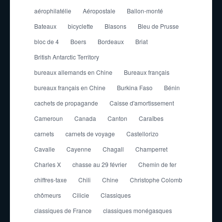
aérophilatélie
Aéropostale
Ballon-monté
Bateaux
bicyclette
Blasons
Bleu de Prusse
bloc de 4
Boers
Bordeaux
Briat
British Antarctic Territory
bureaux allemands en Chine
Bureaux français
bureaux français en Chine
Burkina Faso
Bénin
cachets de propagande
Caisse d'amortissement
Cameroun
Canada
Canton
Caraïbes
carnets
carnets de voyage
Castellorizo
Cavalle
Cayenne
Chagall
Champerret
Charles X
chasse au 29 février
Chemin de fer
chiffres-taxe
Chili
Chine
Christophe Colomb
chômeurs
Cilicie
Classiques
classiques de France
classiques monégasques