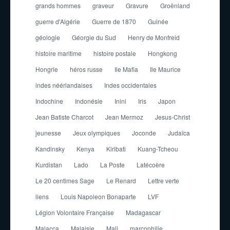
grands hommes
graveur
Gravure
Groënland
guerre d'Algérie
Guerre de 1870
Guinée
géologie
Géorgie du Sud
Henry de Monfreid
histoire maritime
histoire postale
Hongkong
Hongrie
héros russe
Ile Mafia
Ile Maurice
indes néérlandaises
Indes occidentales
Indochine
Indonésie
Inini
Iris
Japon
Jean Batiste Charcot
Jean Mermoz
Jesus-Christ
jeunesse
Jeux olympiques
Joconde
Judaïca
Kandinsky
Kenya
Kiribati
Kuang-Tcheou
Kurdistan
Lado
La Poste
Latécoère
Le 20 centimes Sage
Le Renard
Lettre verte
liens
Louis Napoleon Bonaparte
LVF
Légion Volontaire Française
Madagascar
Malacca
Malaisie
Mali
marcophilie