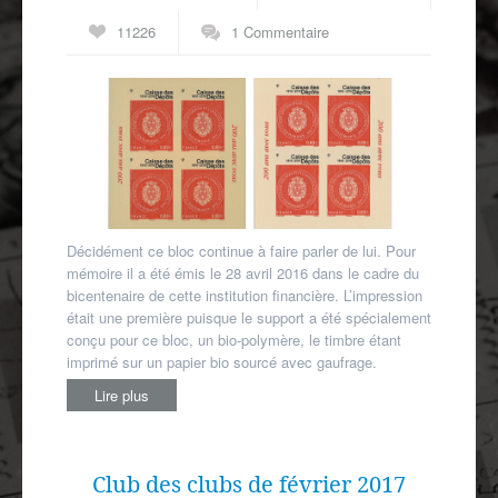
Autres spécialités
11226
1 Commentaire
Mon compte
Décidément ce bloc continue à faire parler de lui. Pour
mémoire il a été émis le 28 avril 2016 dans le cadre du
bicentenaire de cette institution financière. L’impression
était une première puisque le support a été spécialement
conçu pour ce bloc, un bio-polymère, le timbre étant
imprimé sur un papier bio sourcé avec gaufrage.
Lire plus
Club des clubs de février 2017