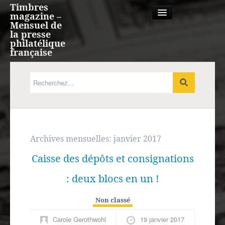
Timbres
magazine –
Mensuel de
la presse
philatélique
française
Qui sommes nous?
France, Monaco, Andorre
Expression française
Archives mensuelles:
janvier 2017
Caisse des dépôts et consignations
Europe
: deux blocs en un !
Outre-mer
Non classé
Agenda
Carole Gerothwohl
19 janvier 2017