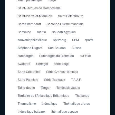
Saint-Jacques de Compostelle
Saint-Pierre-et-Miquelon
Saint-Pétersbourg
Sarah Bernhardt
Seconde Guerre mondiale
Semeuse
Slania
Soudan égyptien
souvenir philatélique
Spitzberg
SPM
sports
Stéphane Dugast
Sud-Soudan
Suisse
surchargés
Surchargés du Richelieu
sur taxe
Svalbard
Sénégal
série belge
Série Célébrités
Série Grands Hommes
Série Palmiers
Série Tableaux
T.A.A.F.
Taille-douce
Tanger
Tchécoslovaquie
Territoire de l'Antarctique Britannique
Thaïlande
Thermalisme
thématique
Thématique arbres
thématique bateaux
thématique espace