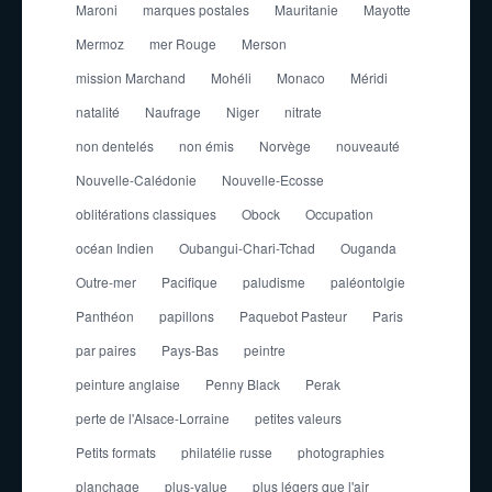
Maroni
marques postales
Mauritanie
Mayotte
Mermoz
mer Rouge
Merson
mission Marchand
Mohéli
Monaco
Méridi
natalité
Naufrage
Niger
nitrate
non dentelés
non émis
Norvège
nouveauté
Nouvelle-Calédonie
Nouvelle-Ecosse
oblitérations classiques
Obock
Occupation
océan Indien
Oubangui-Chari-Tchad
Ouganda
Outre-mer
Pacifique
paludisme
paléontolgie
Panthéon
papillons
Paquebot Pasteur
Paris
par paires
Pays-Bas
peintre
peinture anglaise
Penny Black
Perak
perte de l'Alsace-Lorraine
petites valeurs
Petits formats
philatélie russe
photographies
planchage
plus-value
plus légers que l'air