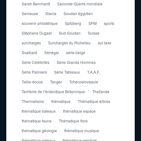
Sarah Bernhardt
Seconde Guerre mondiale
Semeuse
Slania
Soudan égyptien
souvenir philatélique
Spitzberg
SPM
sports
Stéphane Dugast
Sud-Soudan
Suisse
surchargés
Surchargés du Richelieu
sur taxe
Svalbard
Sénégal
série belge
Série Célébrités
Série Grands Hommes
Série Palmiers
Série Tableaux
T.A.A.F.
Taille-douce
Tanger
Tchécoslovaquie
Territoire de l'Antarctique Britannique
Thaïlande
Thermalisme
thématique
Thématique arbres
thématique bateaux
thématique espace
thématique faune
Thématique flore
thématique géologie
thématique musique
thématique oiseaux
thématique peinture