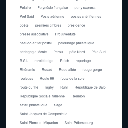
Polaire
Polynésie française
pony express
Port Saïd
Poste aérienne
postes chérifiennes
poète
premiers timbres
presidence
presse associative
Pro juventute
pseudo-entier postal
pèlerinage philatélique
pédagogie; école
Pérou
pôle Nord
Pôle Sud
R.S.I.
rareté belge
Reich
reportage
Rhénanie
Rouad
Roue ailée
rouge-gorge
roulettes
Route 66
route de la soie
route du thé
rugby
Ruhr
République de Salo
République Sociale Italienne
Réunion
safari philatélique
Sage
Saint-Jacques de Compostelle
Saint-Pierre-et-Miquelon
Saint-Pétersbourg