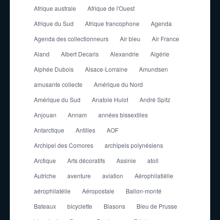
Afrique australe
Afrique de l'Ouest
Afrique du Sud
Afrique francophone
Agenda
Agenda des collectionneurs
Air bleu
Air France
Aland
Albert Decaris
Alexandrie
Algérie
Alphée Dubois
Alsace-Lorraine
Amundsen
amusante collecte
Amérique du Nord
Amérique du Sud
Anatole Hulot
André Spitz
Anjouan
Annam
années bissextiles
Antarctique
Antilles
AOF
Archipel des Comores
archipels polynésiens
Arctique
Arts décoratifs
Assinie
atoll
Autriche
aventure
aviation
Aérophilatlélie
aérophilatélie
Aéropostale
Ballon-monté
Bateaux
bicyclette
Blasons
Bleu de Prusse