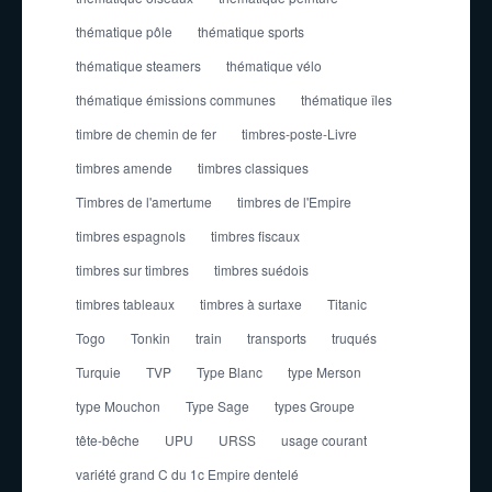
thématique pôle
thématique sports
thématique steamers
thématique vélo
thématique émissions communes
thématique îles
timbre de chemin de fer
timbres-poste-Livre
timbres amende
timbres classiques
Timbres de l'amertume
timbres de l'Empire
timbres espagnols
timbres fiscaux
timbres sur timbres
timbres suédois
timbres tableaux
timbres à surtaxe
Titanic
Togo
Tonkin
train
transports
truqués
Turquie
TVP
Type Blanc
type Merson
type Mouchon
Type Sage
types Groupe
tête-bêche
UPU
URSS
usage courant
variété grand C du 1c Empire dentelé