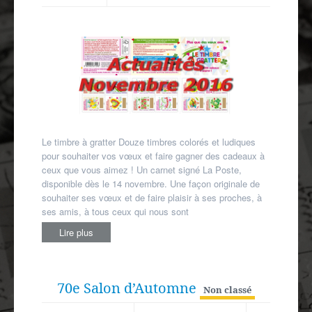
Autres spécialités
Mon compte
Le timbre à gratter Douze timbres colorés et ludiques
pour souhaiter vos vœux et faire gagner des cadeaux à
ceux que vous aimez ! Un carnet signé La Poste,
disponible dès le 14 novembre. Une façon originale de
souhaiter ses vœux et de faire plaisir à ses proches, à
ses amis, à tous ceux qui nous sont
Lire plus
70e Salon d’Automne
Non classé