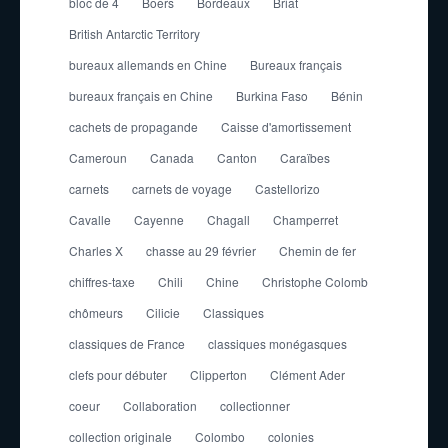
bloc de 4
Boers
Bordeaux
Briat
British Antarctic Territory
bureaux allemands en Chine
Bureaux français
bureaux français en Chine
Burkina Faso
Bénin
cachets de propagande
Caisse d'amortissement
Cameroun
Canada
Canton
Caraïbes
carnets
carnets de voyage
Castellorizo
Cavalle
Cayenne
Chagall
Champerret
Charles X
chasse au 29 février
Chemin de fer
chiffres-taxe
Chili
Chine
Christophe Colomb
chômeurs
Cilicie
Classiques
classiques de France
classiques monégasques
clefs pour débuter
Clipperton
Clément Ader
coeur
Collaboration
collectionner
collection originale
Colombo
colonies