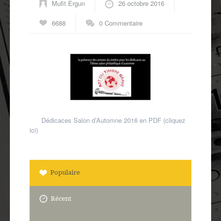
Mufit Ergun
26 octobre 2016
6688
0 Commentaire
Dédicaces Salon d’Automne 2016 en PDF (cliquez
ici)
Populaire
Récent