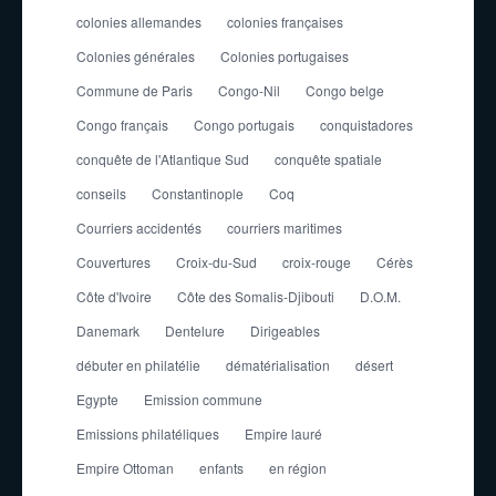
colonies allemandes
colonies françaises
Colonies générales
Colonies portugaises
Commune de Paris
Congo-Nil
Congo belge
Congo français
Congo portugais
conquistadores
conquête de l'Atlantique Sud
conquête spatiale
conseils
Constantinople
Coq
Courriers accidentés
courriers maritimes
Couvertures
Croix-du-Sud
croix-rouge
Cérès
Côte d'Ivoire
Côte des Somalis-Djibouti
D.O.M.
Danemark
Dentelure
Dirigeables
débuter en philatélie
dématérialisation
désert
Egypte
Emission commune
Emissions philatéliques
Empire lauré
Empire Ottoman
enfants
en région