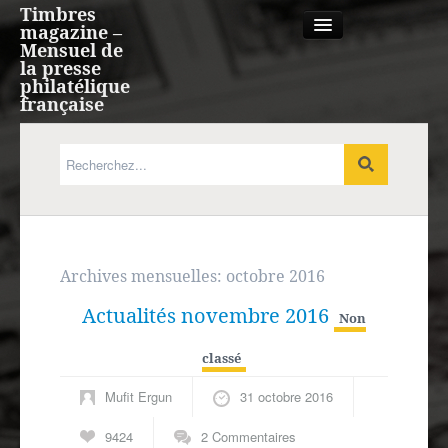
Timbres
magazine –
Mensuel de
la presse
philatélique
française
Qui sommes nous?
France, Monaco, Andorre
Expression française
Archives mensuelles:
octobre 2016
Actualités novembre 2016
Europe
Non
classé
Outre-mer
Mufit Ergun
31 octobre 2016
Agenda
9424
2 Commentaires