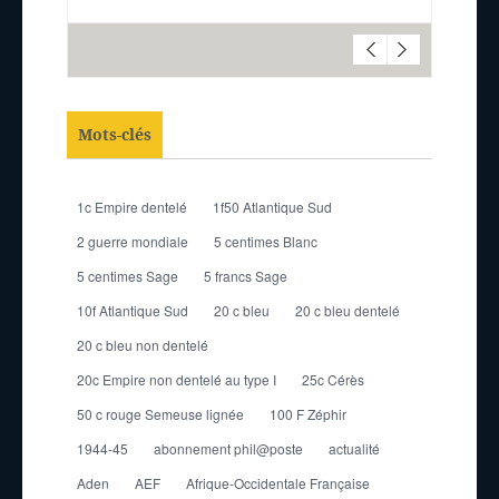
Mots-clés
1c Empire dentelé
1f50 Atlantique Sud
2 guerre mondiale
5 centimes Blanc
5 centimes Sage
5 francs Sage
10f Atlantique Sud
20 c bleu
20 c bleu dentelé
20 c bleu non dentelé
20c Empire non dentelé au type I
25c Cérès
50 c rouge Semeuse lignée
100 F Zéphir
1944-45
abonnement phil@poste
actualité
Aden
AEF
Afrique-Occidentale Française