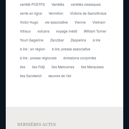
variété POSTFS
Variétés
variétés classiques
vente en ligne
Vermillon
Victoire de Samothrace
Victor Hugo
vie associative
Vienne
Vietnam
Vitraux
volcans
voyage inédit
William Turner
Youri Gagarine
Zanzibar
Zeppelins
à lire
à lire ; en région
à lire; presse associative
à lire ; presse régionale
émissions conjointes
îles
îles Fidji
îles Malouines
îles Marquises
îles Sandwich
œuvres de l'air
DERNIÈRES ACTUS