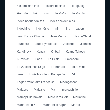
histoire maritime
histoire postale
Hongkong
Hongrie
héros russe
Ile Mafia
Ile Maurice
indes néérlandaises
Indes occidentales
Indochine
Indonésie
Inini
Iris
Japon
Jean Batiste Charcot
Jean Mermoz
Jesus-Christ
jeunesse
Jeux olympiques
Joconde
Judaïca
Kandinsky
Kenya
Kiribati
Kuang-Tcheou
Kurdistan
Lado
La Poste
Latécoère
Le 20 centimes Sage
Le Renard
Lettre verte
liens
Louis Napoleon Bonaparte
LVF
Légion Volontaire Française
Madagascar
Malacca
Malaisie
Mali
marcophilie
Marcophilie navale
Marc Taraskoff
Marianne
Marianne 4F40
Marianne d'Alger
Maroc