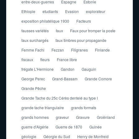
entre-deux-guerres
Espagne
Estonie
Ethiopie
etudiants
Evasion
explorateur
exposition philatélique 1930
Facteurs
fausses variétés
faux
Faux pour tromper la poste
faux surchargés
faux timbres pour propagande
Femme Fachi
Fezzan
Filigranes
Finlande
fiscaux
fleurs
France libre
frégate L'Hermione
Gandon
Gauguin
George Perec
Grand-Bassam
Grande Comore
Grande Pêche
Grande Tache du 25c Cérès dentelé au type I
grande tache triangulaire
grands formats
grands hommes
graveur
Gravure
Groënland
guerre d'Algérie
Guerre de 1870
Guinée
géologie
Géorgie du Sud
Henry de Monfreid