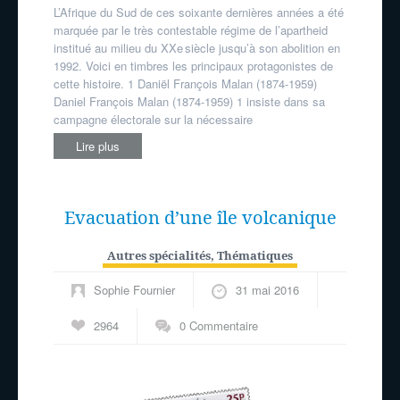
L’Afrique du Sud de ces soixante dernières années a été
marquée par le très contestable régime de l’apartheid
institué au milieu du XXe siècle jusqu’à son abolition en
1992. Voici en timbres les principaux protagonistes de
cette histoire. 1 Daniël François Malan (1874-1959)
Daniel François Malan (1874-1959) 1 insiste dans sa
campagne électorale sur la nécessaire
Lire plus
Evacuation d’une île volcanique
Autres spécialités
,
Thématiques
Sophie Fournier
31 mai 2016
2964
0 Commentaire