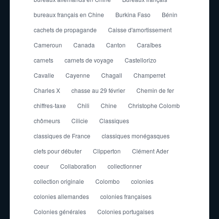
bureaux français en Chine
Burkina Faso
Bénin
cachets de propagande
Caisse d'amortissement
Cameroun
Canada
Canton
Caraïbes
carnets
carnets de voyage
Castellorizo
Cavalle
Cayenne
Chagall
Champerret
Charles X
chasse au 29 février
Chemin de fer
chiffres-taxe
Chili
Chine
Christophe Colomb
chômeurs
Cilicie
Classiques
classiques de France
classiques monégasques
clefs pour débuter
Clipperton
Clément Ader
coeur
Collaboration
collectionner
collection originale
Colombo
colonies
colonies allemandes
colonies françaises
Colonies générales
Colonies portugaises