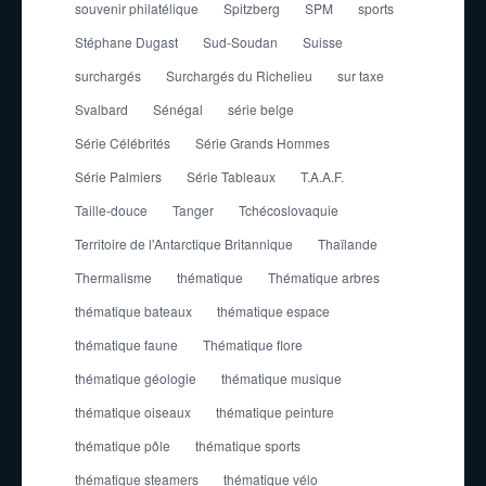
souvenir philatélique
Spitzberg
SPM
sports
Stéphane Dugast
Sud-Soudan
Suisse
surchargés
Surchargés du Richelieu
sur taxe
Svalbard
Sénégal
série belge
Série Célébrités
Série Grands Hommes
Série Palmiers
Série Tableaux
T.A.A.F.
Taille-douce
Tanger
Tchécoslovaquie
Territoire de l'Antarctique Britannique
Thaïlande
Thermalisme
thématique
Thématique arbres
thématique bateaux
thématique espace
thématique faune
Thématique flore
thématique géologie
thématique musique
thématique oiseaux
thématique peinture
thématique pôle
thématique sports
thématique steamers
thématique vélo