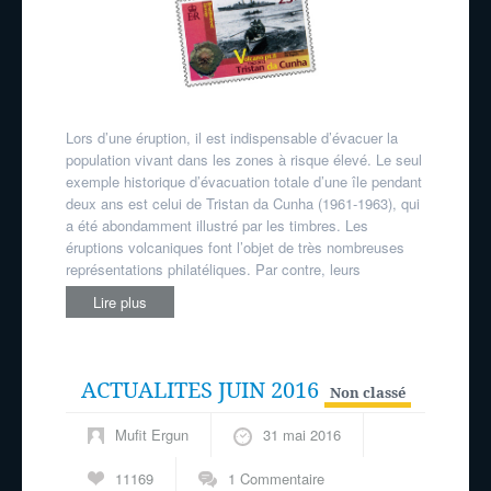
Lors d’une éruption, il est indispensable d’évacuer la
population vivant dans les zones à risque élevé. Le seul
exemple historique d’évacuation totale d’une île pendant
deux ans est celui de Tristan da Cunha (1961-1963), qui
a été abondamment illustré par les timbres. Les
éruptions volcaniques font l’objet de très nombreuses
représentations philatéliques. Par contre, leurs
Lire plus
ACTUALITES JUIN 2016
Non classé
Mufit Ergun
31 mai 2016
11169
1 Commentaire