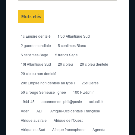
Mots-clés
1c Empire dentelé
1f50 Atlantique Sud
2 guerre mondiale
5 centimes Blanc
5 centimes Sage
5 francs Sage
10f Atlantique Sud
20 c bleu
20 c bleu dentelé
20 c bleu non dentelé
20c Empire non dentelé au type I
25c Cérès
50 c rouge Semeuse lignée
100 F Zéphir
1944-45
abonnement phil@poste
actualité
Aden
AEF
Afrique-Occidentale Française
Afrique australe
Afrique de l'Ouest
Afrique du Sud
Afrique francophone
Agenda