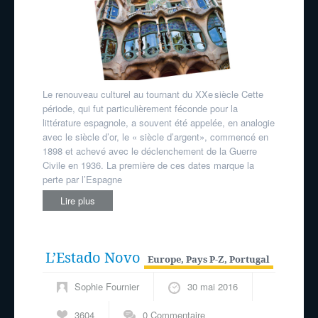
Le renouveau culturel au tournant du XXe siècle Cette
période, qui fut particulièrement féconde pour la
littérature espagnole, a souvent été appelée, en analogie
avec le siècle d’or, le « siècle d’argent», commencé en
1898 et achevé avec le déclenchement de la Guerre
Civile en 1936. La première de ces dates marque la
perte par l’Espagne
Lire plus
L’Estado Novo
Europe
,
Pays P-Z
,
Portugal
Sophie Fournier
30 mai 2016
3604
0 Commentaire