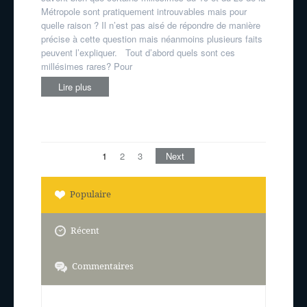
Métropole sont pratiquement introuvables mais pour
quelle raison ? Il n’est pas aisé de répondre de manière
précise à cette question mais néanmoins plusieurs faits
peuvent l’expliquer. Tout d’abord quels sont ces
millésimes rares? Pour
Lire plus
1
2
3
Next
Populaire
Récent
Commentaires