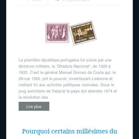
La première république portugaise fut suivie par une
dictature militaire, la “Ditadura Nacional“, de 1926 à
1933. C’est le général Manuel Gomez da Costa qui, le
28 mai 1926, prit le pouvoir, investissant Lisbonne et
mettant fin aux activités politiques normales. Sous le
joug autoritaire de Salazar le pays dut attendre 1974 et
la révolution des
Lire plus
Pourquoi certains millésimes du