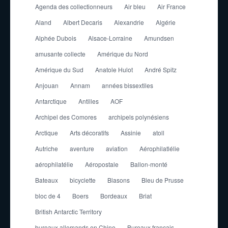
Agenda des collectionneurs
Air bleu
Air France
Aland
Albert Decaris
Alexandrie
Algérie
Alphée Dubois
Alsace-Lorraine
Amundsen
amusante collecte
Amérique du Nord
Amérique du Sud
Anatole Hulot
André Spitz
Anjouan
Annam
années bissextiles
Antarctique
Antilles
AOF
Archipel des Comores
archipels polynésiens
Arctique
Arts décoratifs
Assinie
atoll
Autriche
aventure
aviation
Aérophilatlélie
aérophilatélie
Aéropostale
Ballon-monté
Bateaux
bicyclette
Blasons
Bleu de Prusse
bloc de 4
Boers
Bordeaux
Briat
British Antarctic Territory
bureaux allemands en Chine
Bureaux français