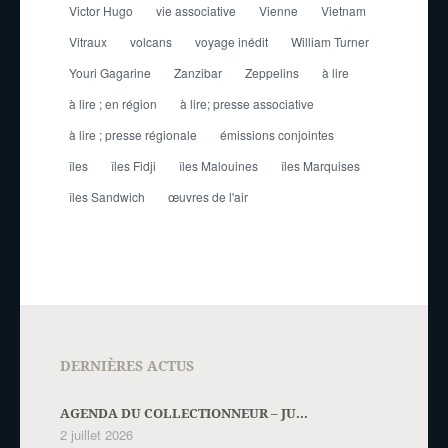
Victor Hugo
vie associative
Vienne
Vietnam
Vitraux
volcans
voyage inédit
William Turner
Youri Gagarine
Zanzibar
Zeppelins
à lire
à lire ; en région
à lire; presse associative
à lire ; presse régionale
émissions conjointes
îles
îles Fidji
îles Malouines
îles Marquises
îles Sandwich
œuvres de l'air
DERNIÈRES ACTUS
AGENDA DU COLLECTIONNEUR – JU...
2 juillet 2026