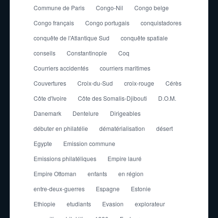
Commune de Paris
Congo-Nil
Congo belge
Congo français
Congo portugais
conquistadores
conquête de l'Atlantique Sud
conquête spatiale
conseils
Constantinople
Coq
Courriers accidentés
courriers maritimes
Couvertures
Croix-du-Sud
croix-rouge
Cérès
Côte d'Ivoire
Côte des Somalis-Djibouti
D.O.M.
Danemark
Dentelure
Dirigeables
débuter en philatélie
dématérialisation
désert
Egypte
Emission commune
Emissions philatéliques
Empire lauré
Empire Ottoman
enfants
en région
entre-deux-guerres
Espagne
Estonie
Ethiopie
etudiants
Evasion
explorateur