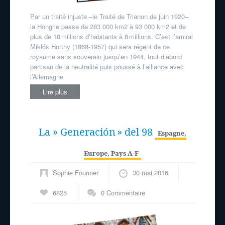
Par un traité injuste –le Traité de Trianon de juin 1920–
la Hongrie passe de 283 000 km2 à 93 000 km2 et de
plus de 18 millions d’habitants à 8 millions. C’est l’amiral
Miklós Horthy (1868-1957) qui sera régent de ce
royaume sans souverain jusqu’en 1944, tout d’abord
partisan de la neutralité puis poussé à l’alliance avec
l’Allemagne
Lire plus
La » Generación » del 98
Espagne
,
Europe
,
Pays A-F
Sophie Fournier
30 mai 2016
6825
0 Commentaire