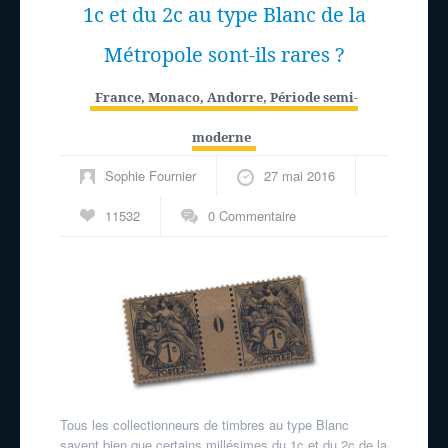
1c et du 2c au type Blanc de la
Métropole sont-ils rares ?
France, Monaco, Andorre
,
Période semi-
moderne
Sophie Fournier
27 mai 2016
11532
0 Commentaire
Tous les collectionneurs de timbres au type Blanc
savent bien que certains millésimes du 1c et du 2c de la