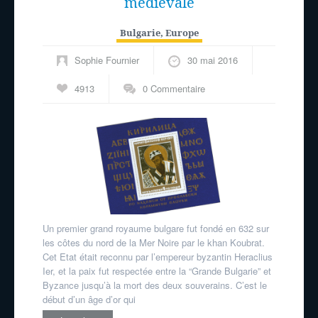
médiévale
Bulgarie
,
Europe
Sophie Fournier
30 mai 2016
4913
0 Commentaire
Un premier grand royaume bulgare fut fondé en 632 sur
les côtes du nord de la Mer Noire par le khan Koubrat.
Cet Etat était reconnu par l’empereur byzantin Heraclius
Ier, et la paix fut respectée entre la “Grande Bulgarie” et
Byzance jusqu’à la mort des deux souverains. C’est le
début d’un âge d’or qui