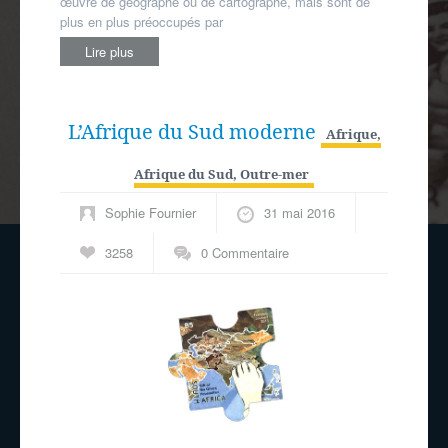
œuvre de géographe ou de cartographe, mais sont de
plus en plus préoccupés par
Lire plus
L’Afrique du Sud moderne
Afrique
,
Afrique du Sud
,
Outre-mer
Sophie Fournier
31 mai 2016
3258
0 Commentaire