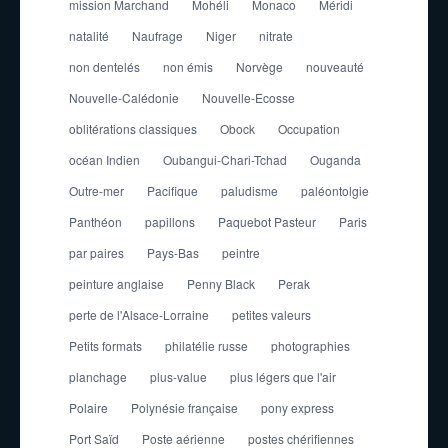
mission Marchand
Mohéli
Monaco
Méridi
natalité
Naufrage
Niger
nitrate
non dentelés
non émis
Norvège
nouveauté
Nouvelle-Calédonie
Nouvelle-Ecosse
oblitérations classiques
Obock
Occupation
océan Indien
Oubangui-Chari-Tchad
Ouganda
Outre-mer
Pacifique
paludisme
paléontolgie
Panthéon
papillons
Paquebot Pasteur
Paris
par paires
Pays-Bas
peintre
peinture anglaise
Penny Black
Perak
perte de l'Alsace-Lorraine
petites valeurs
Petits formats
philatélie russe
photographies
planchage
plus-value
plus légers que l'air
Polaire
Polynésie française
pony express
Port Saïd
Poste aérienne
postes chérifiennes