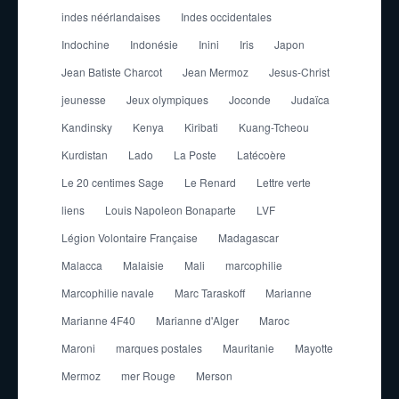
indes néérlandaises
Indes occidentales
Indochine
Indonésie
Inini
Iris
Japon
Jean Batiste Charcot
Jean Mermoz
Jesus-Christ
jeunesse
Jeux olympiques
Joconde
Judaïca
Kandinsky
Kenya
Kiribati
Kuang-Tcheou
Kurdistan
Lado
La Poste
Latécoère
Le 20 centimes Sage
Le Renard
Lettre verte
liens
Louis Napoleon Bonaparte
LVF
Légion Volontaire Française
Madagascar
Malacca
Malaisie
Mali
marcophilie
Marcophilie navale
Marc Taraskoff
Marianne
Marianne 4F40
Marianne d'Alger
Maroc
Maroni
marques postales
Mauritanie
Mayotte
Mermoz
mer Rouge
Merson