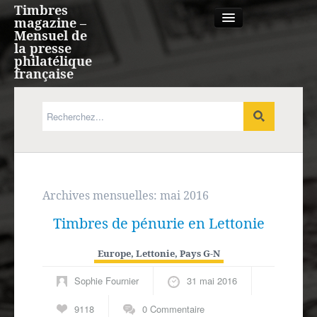
Timbres
magazine –
Mensuel de
la presse
philatélique
française
Qui sommes nous?
France, Monaco, Andorre
Expression française
Archives mensuelles:
mai 2016
Timbres de pénurie en Lettonie
Europe
Europe
,
Lettonie
,
Pays G-N
Outre-mer
Sophie Fournier
31 mai 2016
Agenda
9118
0 Commentaire