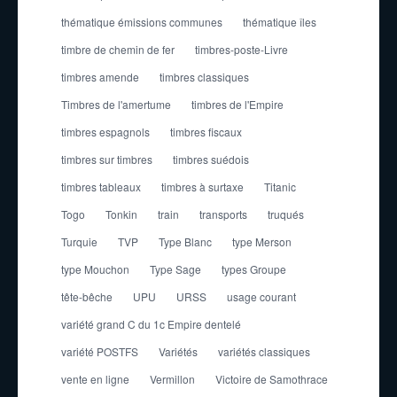
thématique émissions communes
thématique îles
timbre de chemin de fer
timbres-poste-Livre
timbres amende
timbres classiques
Timbres de l'amertume
timbres de l'Empire
timbres espagnols
timbres fiscaux
timbres sur timbres
timbres suédois
timbres tableaux
timbres à surtaxe
Titanic
Togo
Tonkin
train
transports
truqués
Turquie
TVP
Type Blanc
type Merson
type Mouchon
Type Sage
types Groupe
tête-bêche
UPU
URSS
usage courant
variété grand C du 1c Empire dentelé
variété POSTFS
Variétés
variétés classiques
vente en ligne
Vermillon
Victoire de Samothrace