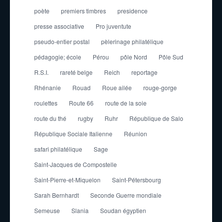
poète
premiers timbres
presidence
presse associative
Pro juventute
pseudo-entier postal
pèlerinage philatélique
pédagogie; école
Pérou
pôle Nord
Pôle Sud
R.S.I.
rareté belge
Reich
reportage
Rhénanie
Rouad
Roue ailée
rouge-gorge
roulettes
Route 66
route de la soie
route du thé
rugby
Ruhr
République de Salo
République Sociale Italienne
Réunion
safari philatélique
Sage
Saint-Jacques de Compostelle
Saint-Pierre-et-Miquelon
Saint-Pétersbourg
Sarah Bernhardt
Seconde Guerre mondiale
Semeuse
Slania
Soudan égyptien