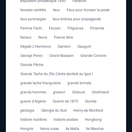
exposition philatélique 1930
Facteurs
fausses variétés
faux
Faux pour tromper la poste
faux surchargés
faux timbres pour propagande
Femme Fachi
Fezzan
Filigranes
Finlande
fiscaux
fleurs
France libre
frégate L'Hermione
Gandon
Gauguin
George Perec
Grand-Bassam
Grande Comore
Grande Pêche
Grande Tache du 25c Cérès dentelé au type I
grande tache triangulaire
grands formats
grands hommes
graveur
Gravure
Groënland
guerre d'Algérie
Guerre de 1870
Guinée
géologie
Géorgie du Sud
Henry de Monfreid
histoire maritime
histoire postale
Hongkong
Hongrie
héros russe
Ile Mafia
Ile Maurice