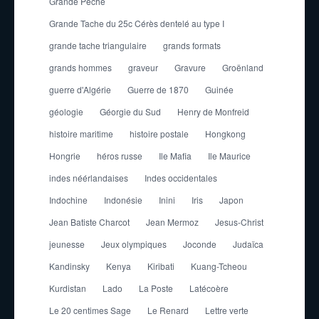
Grande Pêche
Grande Tache du 25c Cérès dentelé au type I
grande tache triangulaire
grands formats
grands hommes
graveur
Gravure
Groënland
guerre d'Algérie
Guerre de 1870
Guinée
géologie
Géorgie du Sud
Henry de Monfreid
histoire maritime
histoire postale
Hongkong
Hongrie
héros russe
Ile Mafia
Ile Maurice
indes néérlandaises
Indes occidentales
Indochine
Indonésie
Inini
Iris
Japon
Jean Batiste Charcot
Jean Mermoz
Jesus-Christ
jeunesse
Jeux olympiques
Joconde
Judaïca
Kandinsky
Kenya
Kiribati
Kuang-Tcheou
Kurdistan
Lado
La Poste
Latécoère
Le 20 centimes Sage
Le Renard
Lettre verte