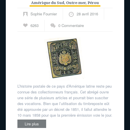
Amérique du Sud
,
Outre-mer
,
Pérou
Sophie Fournier
28 avril 2016
6263
0 Commentaire
L’histoire postale de ce pays d’Amérique latine reste peu
connue des collectionneurs français. Cet abrégé ouvre
une série de plusieurs articles et pourrait bien susciter
des vocations. Bien que l’utilisation du timbre­poste eût
été approuvée par un décret de 1851, il fallut attendre le
10 mars 1858 pour que la première émission voie le jour.
Lire plus