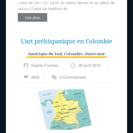
«Jour de l’an» (1). La fin du siècle dernier et au début de
celui-ci il était de tradition de
Lire plus
L’art préhispanique en Colombie
Amérique du Sud
,
Colombie
,
Outre-mer
Sophie Fournier
28 avril 2016
2825
0 Commentaire