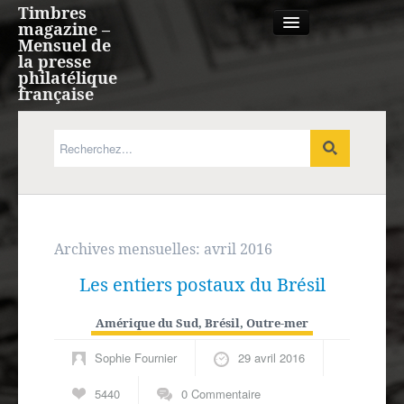
Timbres
magazine –
Mensuel de
la presse
philatélique
française
Qui sommes nous?
France, Monaco, Andorre
Expression française
Archives mensuelles:
avril 2016
Les entiers postaux du Brésil
Europe
Amérique du Sud
,
Brésil
,
Outre-mer
Outre-mer
Sophie Fournier
29 avril 2016
Agenda
5440
0 Commentaire