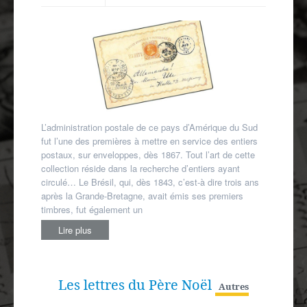
Autres spécialités
Mon compte
L’administration postale de ce pays d’Amérique du Sud
fut l’une des premières à mettre en service des entiers
postaux, sur enveloppes, dès 1867. Tout l’art de cette
collection réside dans la recherche d’entiers ayant
circulé… Le Brésil, qui, dès 1843, c’est-à­ dire trois ans
après la Grande-­Bretagne, avait émis ses premiers
timbres, fut également un
Lire plus
Les lettres du Père Noël
Autres