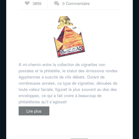
3859
0 Commentaire
A mi-chemin entre la collection de vignettes non
postales et la philatélie, le statut des émissions rondes
égyptiennes a suscité de vifs débats. Durant de
nombreuses années, ce type de vignettes, dénuées de
toute valeur faciale, figurait le plus souvent au dos des
enveloppes, ce qui a fait croire à beaucoup de
philatélistes qu’il s’agissait
Lire plus