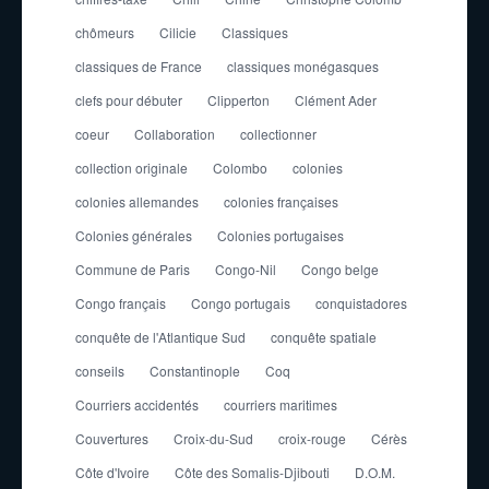
chômeurs
Cilicie
Classiques
classiques de France
classiques monégasques
clefs pour débuter
Clipperton
Clément Ader
coeur
Collaboration
collectionner
collection originale
Colombo
colonies
colonies allemandes
colonies françaises
Colonies générales
Colonies portugaises
Commune de Paris
Congo-Nil
Congo belge
Congo français
Congo portugais
conquistadores
conquête de l'Atlantique Sud
conquête spatiale
conseils
Constantinople
Coq
Courriers accidentés
courriers maritimes
Couvertures
Croix-du-Sud
croix-rouge
Cérès
Côte d'Ivoire
Côte des Somalis-Djibouti
D.O.M.