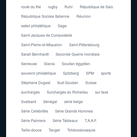
route du thé
rugby
Ruhr
République de Salo
République Sociale Italienne
Réunion
safari philatélique
Sage
Saint-Jacques de Compostelle
Saint-Pierre-et-Miquelon
Saint-Pétersbourg
Sarah Bernhardt
Seconde Guerre mondiale
Semeuse
Slania
Soudan égyptien
souvenir philatélique
Spitzberg
SPM
sports
Stéphane Dugast
Sud-Soudan
Suisse
surchargés
Surchargés du Richelieu
sur taxe
Svalbard
Sénégal
série belge
Série Célébrités
Série Grands Hommes
Série Palmiers
Série Tableaux
T.A.A.F.
Taille-douce
Tanger
Tchécoslovaquie