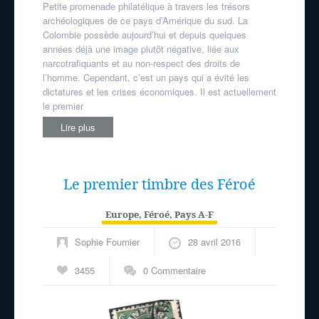
Petite promenade philatélique à travers les trésors
archéologiques de ce pays d’Amérique du sud. La
Colombie possède aujourd’hui et depuis quelques
années déjà une image plutôt négative, liée aux
narcotrafiquants et au non-respect des droits de
l’homme. Cependant, c’est un pays qui a évité les
dictatures et les crises économiques. Il est actuellement
le premier
Lire plus
Le premier timbre des Féroé
Europe
,
Féroé
,
Pays A-F
Sophie Fournier
28 avril 2016
3455
0 Commentaire