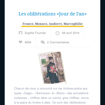
Les oblitérations «Jour de l’an»
France, Monaco, Andorre
,
Marcophilie
Sophie Fournier
28 avril 2016
9094
2 Commentaires
Chacun de nous a rencontré sur les timbres-poste aux
types «Sage», «Semeuse» et «Blanc» des annulations
curieuses : chiffres dans un cercle, gros chiffres, ancre,
à la place du timbre à date. Ce sont des oblitérations