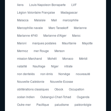
liens
Louis Napoleon Bonaparte
LVF
Légion Volontaire Française
Madagascar
Malacca
Malaisie
Mali
marcophilie
Marcophilie navale
Marc Taraskoff
Marianne
Marianne 4F40
Marianne d'Alger
Maroc
Maroni
marques postales
Mauritanie
Mayotte
Mermoz
mer Rouge
Merson
mission Marchand
Mohéli
Monaco
Méridi
natalité
Naufrage
Niger
nitrate
non dentelés
non émis
Norvège
nouveauté
Nouvelle-Calédonie
Nouvelle-Ecosse
oblitérations classiques
Obock
Occupation
océan Indien
Oubangui-Chari-Tchad
Ouganda
Outre-mer
Pacifique
paludisme
paléontolgie