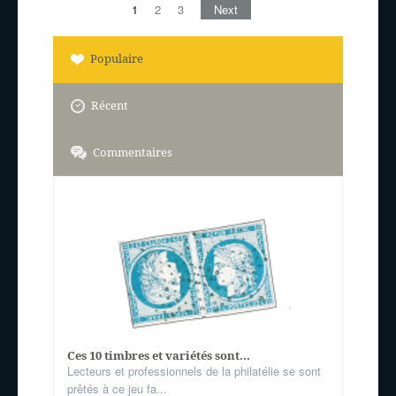
1
2
3
Next
Populaire
Récent
Commentaires
Ces 10 timbres et variétés sont...
Lecteurs et professionnels de la philatélie se sont
prêtés à ce jeu fa...