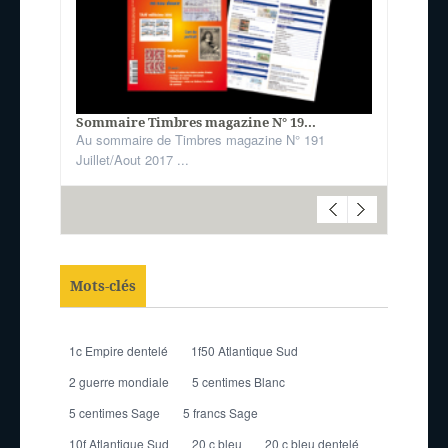
Sommaire Timbres magazine N° 19...
Au sommaire de Timbres magazine N° 191
Juillet/Aout 2017 ...
Mots-clés
1c Empire dentelé
1f50 Atlantique Sud
2 guerre mondiale
5 centimes Blanc
5 centimes Sage
5 francs Sage
10f Atlantique Sud
20 c bleu
20 c bleu dentelé