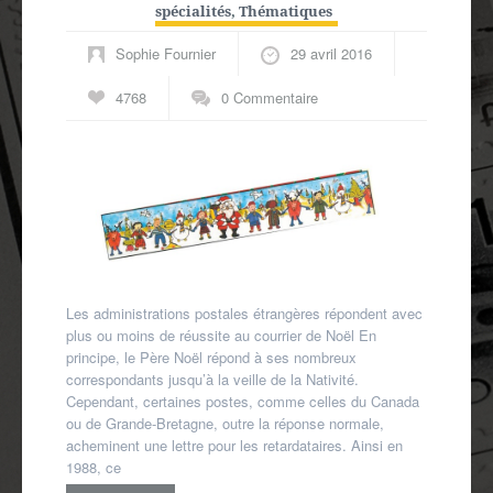
spécialités
,
Thématiques
Sophie Fournier
29 avril 2016
4768
0 Commentaire
Les administrations postales étrangères répondent avec
plus ou moins de réussite au courrier de Noël En
principe, le Père Noël répond à ses nombreux
correspondants jusqu’à la veille de la Nativité.
Cependant, certaines postes, comme celles du Canada
ou de Grande-Bretagne, outre la réponse normale,
acheminent une lettre pour les retardataires. Ainsi en
1988, ce