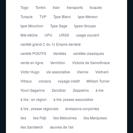
Togo
Tonkin
train
transports
truqués
Turquie
TVP
Type Blanc
type Merson
type Mouchon
Type Sage
types Groupe
tête-bêche
UPU
URSS
usage courant
variété grand C du 1c Empire dentelé
variété POSTFS
Variétés
variétés classiques
vente en ligne
Vermillon
Victoire de Samothrace
Victor Hugo
vie associative
Vienne
Vietnam
Vitraux
volcans
voyage inédit
William Turner
Youri Gagarine
Zanzibar
Zeppelins
à lire
à lire ; en région
à lire; presse associative
à lire ; presse régionale
émissions conjointes
îles
îles Fidji
îles Malouines
îles Marquises
îles Sandwich
œuvres de l'air