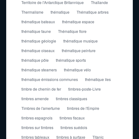
Territoire de l'Antarctique Britannique
Thaïlande
Thermalisme
thématique
Thématique arbres
thématique bateaux
thématique espace
thématique faune
Thématique flore
thématique géologie
thématique musique
thématique oiseaux
thématique peinture
thématique pôle
thématique sports
thématique steamers
thématique vélo
thématique émissions communes
thématique îles
timbre de chemin de fer
timbres-poste-Livre
timbres amende
timbres classiques
Timbres de l'amertume
timbres de l'Empire
timbres espagnols
timbres fiscaux
timbres sur timbres
timbres suédois
timbres tableaux
timbres à surtaxe
Titanic