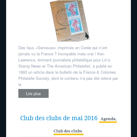
Des faux «Semeuse» imprimés en Corée qui n’ont
jamais vu la France ? Incroyable mais vrai ! Ken
Lawrence, éminent journaliste philatélique pour Lin’s
Stamp News et The American Philatelist, a publié en
1993 un article dans le bulletin de la France & Colonies
Philatelie Society, dont le contenu n’a pas été relevé par
la
Lire plus
Club des clubs de mai 2016
Agenda
,
Club des clubs