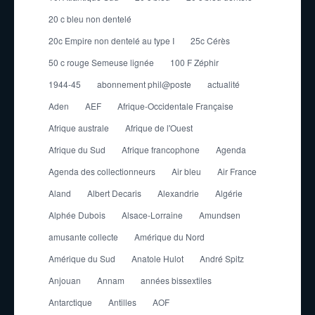
20 c bleu non dentelé
20c Empire non dentelé au type I
25c Cérès
50 c rouge Semeuse lignée
100 F Zéphir
1944-45
abonnement phil@poste
actualité
Aden
AEF
Afrique-Occidentale Française
Afrique australe
Afrique de l'Ouest
Afrique du Sud
Afrique francophone
Agenda
Agenda des collectionneurs
Air bleu
Air France
Aland
Albert Decaris
Alexandrie
Algérie
Alphée Dubois
Alsace-Lorraine
Amundsen
amusante collecte
Amérique du Nord
Amérique du Sud
Anatole Hulot
André Spitz
Anjouan
Annam
années bissextiles
Antarctique
Antilles
AOF