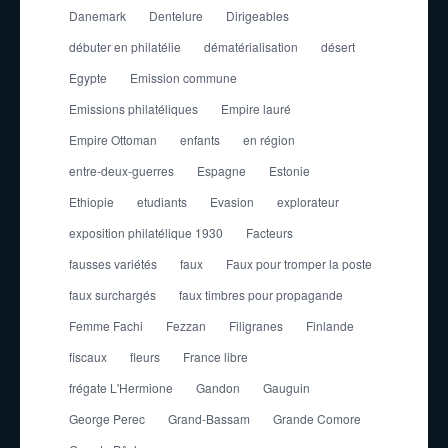
Danemark
Dentelure
Dirigeables
débuter en philatélie
dématérialisation
désert
Egypte
Emission commune
Emissions philatéliques
Empire lauré
Empire Ottoman
enfants
en région
entre-deux-guerres
Espagne
Estonie
Ethiopie
etudiants
Evasion
explorateur
exposition philatélique 1930
Facteurs
fausses variétés
faux
Faux pour tromper la poste
faux surchargés
faux timbres pour propagande
Femme Fachi
Fezzan
Filigranes
Finlande
fiscaux
fleurs
France libre
frégate L'Hermione
Gandon
Gauguin
George Perec
Grand-Bassam
Grande Comore