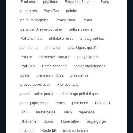
Panthéon
papillons
Paquebot Pasteur
Paris
par paires
Pays-Bas
peintre
peinture anglaise
Penny Black
Perak
perte de l'Alsace-Lorraine
petites valeurs
Petits formats
philatélie russe
photographies
planchage
plus-value
plus légers que l'air
Polaire
Polynésie française
pony express
Port Saïd
Poste aérienne
postes chérifiennes
poète
premiers timbres
presidence
presse associative
Pro juventute
pseudo-entier postal
pèlerinage philatélique
pédagogie; école
Pérou
pôle Nord
Pôle Sud
R.S.I.
rareté belge
Reich
reportage
Rhénanie
Rouad
Roue ailée
rouge-gorge
roulettes
Route 66
route de la soie