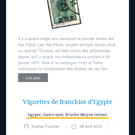
Il y a quatre-vingts ans paraissait le premier timbre des
îles Féroé. Les îles Féroé, ce petit archipel danois situé
au nord de l’Ecosse, est bien connu des philatélistes
depuis qu’il a acquis son indépendance postale le 30
janvier 1975. Mais si le catalogue Yvert et Tellier
commence la numérotation des timbres de ces îles
Lire plus
Vignettes de franchise d’Egypte
Egypte
,
Outre-mer
,
Proche-Moyen Orient
Sophie Fournier
28 avril 2016