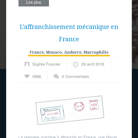
Lire plus
L’affranchissement mécanique en
France
France, Monaco, Andorre
,
Marcophilie
Sophie Fournier
29 avril 2016
5996
0 Commentaire
La première machine à affranchir en France, une Havas.