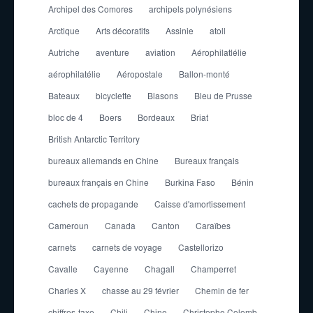
Archipel des Comores
archipels polynésiens
Arctique
Arts décoratifs
Assinie
atoll
Autriche
aventure
aviation
Aérophilatlélie
aérophilatélie
Aéropostale
Ballon-monté
Bateaux
bicyclette
Blasons
Bleu de Prusse
bloc de 4
Boers
Bordeaux
Briat
British Antarctic Territory
bureaux allemands en Chine
Bureaux français
bureaux français en Chine
Burkina Faso
Bénin
cachets de propagande
Caisse d'amortissement
Cameroun
Canada
Canton
Caraïbes
carnets
carnets de voyage
Castellorizo
Cavalle
Cayenne
Chagall
Champerret
Charles X
chasse au 29 février
Chemin de fer
chiffres-taxe
Chili
Chine
Christophe Colomb