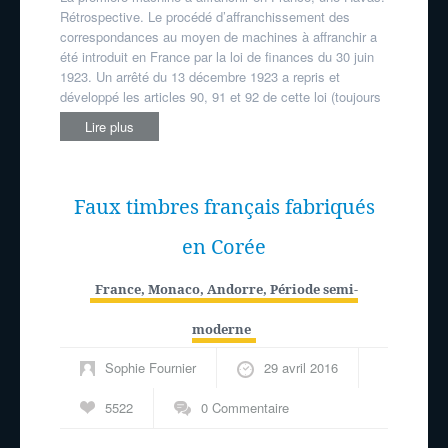
Rétrospective. Le procédé d’affranchissement des
correspondances au moyen de machines à affranchir a
été introduit en France par la loi de finances du 30 juin
1923. Un arrêté du 13 décembre 1923 a repris et
développé les articles 90, 91 et 92 de cette loi (toujours
Lire plus
Faux timbres français fabriqués
en Corée
France, Monaco, Andorre
,
Période semi-
moderne
Sophie Fournier
29 avril 2016
5522
0 Commentaire