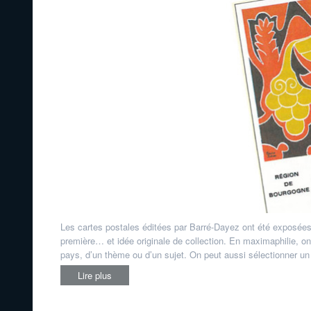
Les cartes postales éditées par Barré-Dayez ont été exposées
première… et idée originale de collection. En maximaphilie, o
pays, d’un thème ou d’un sujet. On peut aussi sélectionner un é
Lire plus