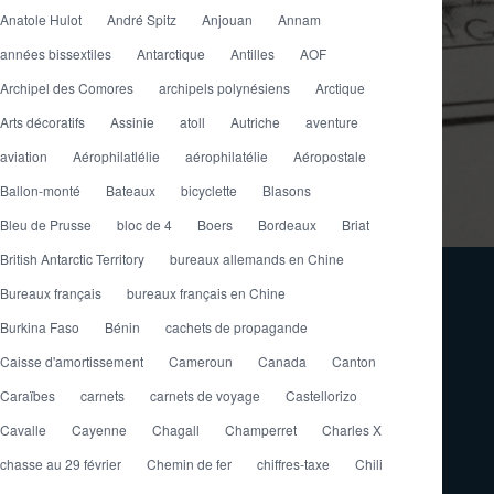
Anatole Hulot
André Spitz
Anjouan
Annam
années bissextiles
Antarctique
Antilles
AOF
Archipel des Comores
archipels polynésiens
Arctique
Arts décoratifs
Assinie
atoll
Autriche
aventure
aviation
Aérophilatlélie
aérophilatélie
Aéropostale
Ballon-monté
Bateaux
bicyclette
Blasons
Bleu de Prusse
bloc de 4
Boers
Bordeaux
Briat
British Antarctic Territory
bureaux allemands en Chine
Bureaux français
bureaux français en Chine
Burkina Faso
Bénin
cachets de propagande
Caisse d'amortissement
Cameroun
Canada
Canton
Caraïbes
carnets
carnets de voyage
Castellorizo
Cavalle
Cayenne
Chagall
Champerret
Charles X
chasse au 29 février
Chemin de fer
chiffres-taxe
Chili