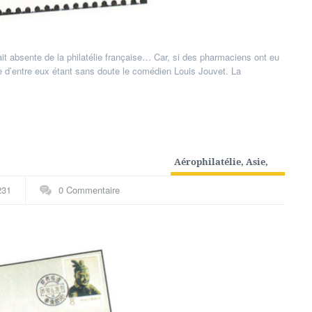
it absente de la philatélie française… Car, si des pharmaciens ont eu
bre d’entre eux étant sans doute le comédien Louis Jouvet. La
Aérophilatélie
,
Asie
,
Autres spécialités
,
231
0 Commentaire
Chine
,
Outre-mer