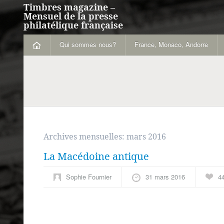
Timbres magazine –
Mensuel de la presse
philatélique française
Qui sommes nous?
France, Monaco, Andorre
Archives mensuelles:
mars 2016
La Macédoine antique
Sophie Fournier
31 mars 2016
4