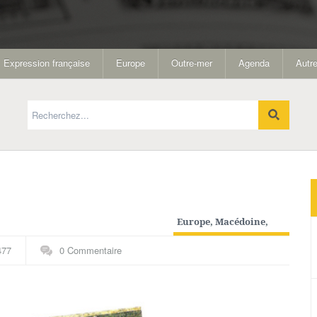
Expression française
Europe
Outre-mer
Agenda
Autre
Europe
,
Macédoine
,
Pays G-N
477
0 Commentaire