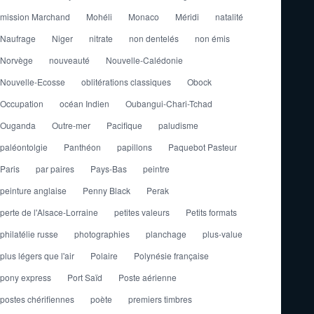
mission Marchand
Mohéli
Monaco
Méridi
natalité
Naufrage
Niger
nitrate
non dentelés
non émis
Norvège
nouveauté
Nouvelle-Calédonie
Nouvelle-Ecosse
oblitérations classiques
Obock
Occupation
océan Indien
Oubangui-Chari-Tchad
Ouganda
Outre-mer
Pacifique
paludisme
paléontolgie
Panthéon
papillons
Paquebot Pasteur
Paris
par paires
Pays-Bas
peintre
peinture anglaise
Penny Black
Perak
perte de l'Alsace-Lorraine
petites valeurs
Petits formats
philatélie russe
photographies
planchage
plus-value
plus légers que l'air
Polaire
Polynésie française
pony express
Port Saïd
Poste aérienne
postes chérifiennes
poète
premiers timbres