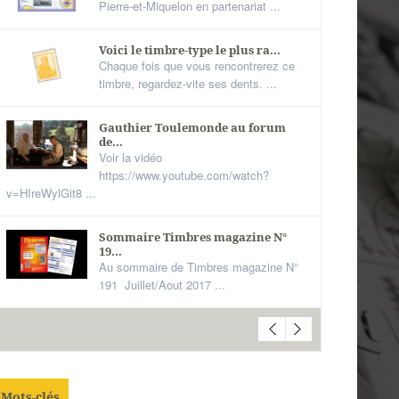
Pierre-et-Miquelon en partenariat ...
Voici le timbre-type le plus ra...
Chaque fois que vous rencontrerez ce
timbre, regardez-vite ses dents. ...
Gauthier Toulemonde au forum
de...
Voir la vidéo
https://www.youtube.com/watch?
v=HIreWylGit8 ...
Sommaire Timbres magazine N°
19...
Au sommaire de Timbres magazine N°
191 Juillet/Aout 2017 ...
Mots-clés