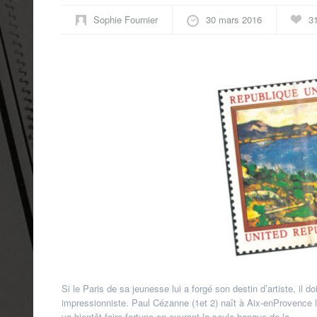
Sophie Fournier
30 mars 2016
3
Si le Paris de sa jeunesse lui a forgé son destin d’artiste, il d
impressionniste. Paul Cézanne (1et 2) naît à Aix-en­Provence
va bientôt faire fortune en ouvrant la seule banque de la