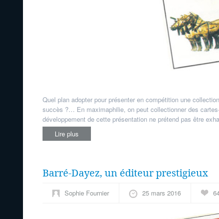
Quel plan adopter pour présenter en compétition une collect
succès ?… En maximaphilie, on peut collectionner des cartes
développement de cette présentation ne prétend pas être exhaust
Lire plus
Barré-Dayez, un éditeur prestigieux
Sophie Fournier
25 mars 2016
6