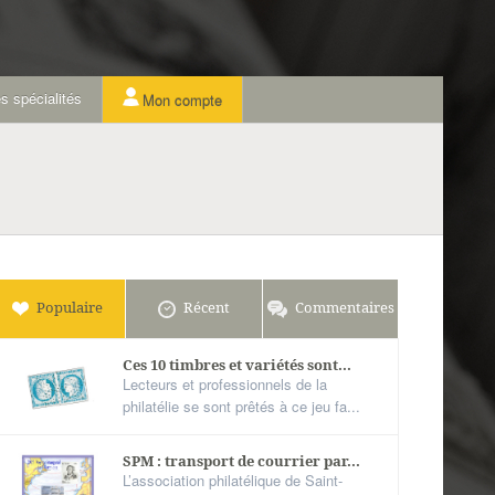
s spécialités
Mon compte
Populaire
Récent
Commentaires
Ces 10 timbres et variétés sont...
Lecteurs et professionnels de la
philatélie se sont prêtés à ce jeu fa...
SPM : transport de courrier par...
L’association philatélique de Saint-