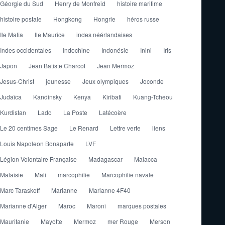
Géorgie du Sud
Henry de Monfreid
histoire maritime
histoire postale
Hongkong
Hongrie
héros russe
Ile Mafia
Ile Maurice
indes néérlandaises
Indes occidentales
Indochine
Indonésie
Inini
Iris
Japon
Jean Batiste Charcot
Jean Mermoz
Jesus-Christ
jeunesse
Jeux olympiques
Joconde
Judaïca
Kandinsky
Kenya
Kiribati
Kuang-Tcheou
Kurdistan
Lado
La Poste
Latécoère
Le 20 centimes Sage
Le Renard
Lettre verte
liens
Louis Napoleon Bonaparte
LVF
Légion Volontaire Française
Madagascar
Malacca
Malaisie
Mali
marcophilie
Marcophilie navale
Marc Taraskoff
Marianne
Marianne 4F40
Marianne d'Alger
Maroc
Maroni
marques postales
Mauritanie
Mayotte
Mermoz
mer Rouge
Merson