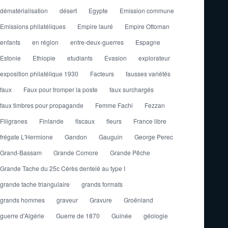
dématérialisation
désert
Egypte
Emission commune
Emissions philatéliques
Empire lauré
Empire Ottoman
enfants
en région
entre-deux-guerres
Espagne
Estonie
Ethiopie
etudiants
Evasion
explorateur
exposition philatélique 1930
Facteurs
fausses variétés
faux
Faux pour tromper la poste
faux surchargés
faux timbres pour propagande
Femme Fachi
Fezzan
Filigranes
Finlande
fiscaux
fleurs
France libre
frégate L'Hermione
Gandon
Gauguin
George Perec
Grand-Bassam
Grande Comore
Grande Pêche
Grande Tache du 25c Cérès dentelé au type I
grande tache triangulaire
grands formats
grands hommes
graveur
Gravure
Groënland
guerre d'Algérie
Guerre de 1870
Guinée
géologie