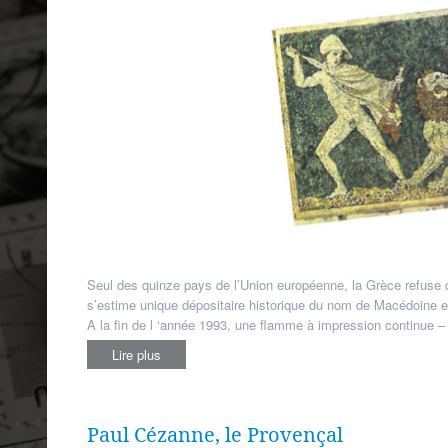
Seul des quinze pays de l’Union européenne, la Grèce refuse 
s’estime unique dépositaire historique du nom de Macédoine et 
A la fin de l ‘année 1993, une flamme à impression continue –
Lire plus
Paul Cézanne, le Provençal