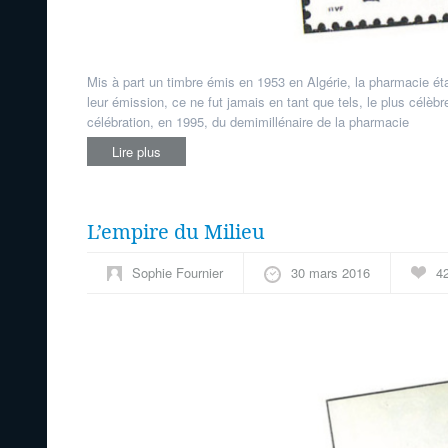
Mis à part un timbre émis en 1953 en Algérie, la pharmacie éta
leur émission, ce ne fut jamais en tant que tels, le plus célè
célébration, en 1995, du demi­millénaire de la pharmacie
Lire plus
L’empire du Milieu
Sophie Fournier
30 mars 2016
4