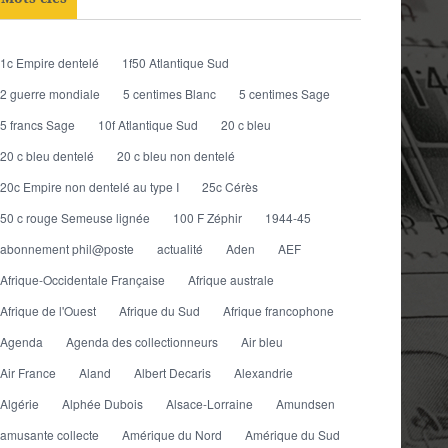
1c Empire dentelé
1f50 Atlantique Sud
2 guerre mondiale
5 centimes Blanc
5 centimes Sage
5 francs Sage
10f Atlantique Sud
20 c bleu
20 c bleu dentelé
20 c bleu non dentelé
20c Empire non dentelé au type I
25c Cérès
50 c rouge Semeuse lignée
100 F Zéphir
1944-45
abonnement phil@poste
actualité
Aden
AEF
Afrique-Occidentale Française
Afrique australe
Afrique de l'Ouest
Afrique du Sud
Afrique francophone
Agenda
Agenda des collectionneurs
Air bleu
Air France
Aland
Albert Decaris
Alexandrie
Algérie
Alphée Dubois
Alsace-Lorraine
Amundsen
amusante collecte
Amérique du Nord
Amérique du Sud