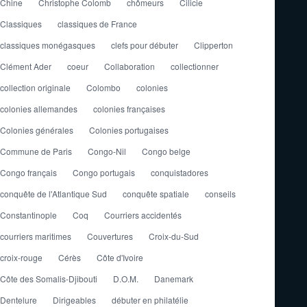
Chine
Christophe Colomb
chômeurs
Cilicie
Classiques
classiques de France
classiques monégasques
clefs pour débuter
Clipperton
Clément Ader
coeur
Collaboration
collectionner
collection originale
Colombo
colonies
colonies allemandes
colonies françaises
Colonies générales
Colonies portugaises
Commune de Paris
Congo-Nil
Congo belge
Congo français
Congo portugais
conquistadores
conquête de l'Atlantique Sud
conquête spatiale
conseils
Constantinople
Coq
Courriers accidentés
courriers maritimes
Couvertures
Croix-du-Sud
croix-rouge
Cérès
Côte d'Ivoire
Côte des Somalis-Djibouti
D.O.M.
Danemark
Dentelure
Dirigeables
débuter en philatélie