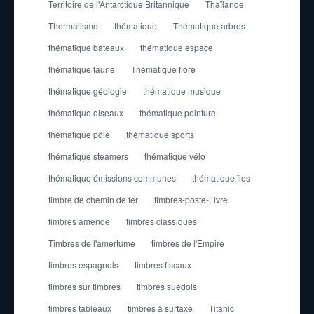
Territoire de l'Antarctique Britannique
Thaïlande
Thermalisme
thématique
Thématique arbres
thématique bateaux
thématique espace
thématique faune
Thématique flore
thématique géologie
thématique musique
thématique oiseaux
thématique peinture
thématique pôle
thématique sports
thématique steamers
thématique vélo
thématique émissions communes
thématique îles
timbre de chemin de fer
timbres-poste-Livre
timbres amende
timbres classiques
Timbres de l'amertume
timbres de l'Empire
timbres espagnols
timbres fiscaux
timbres sur timbres
timbres suédois
timbres tableaux
timbres à surtaxe
Titanic