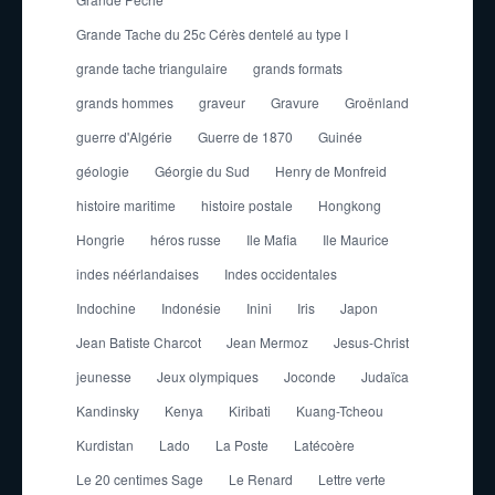
Grande Tache du 25c Cérès dentelé au type I
grande tache triangulaire
grands formats
grands hommes
graveur
Gravure
Groënland
guerre d'Algérie
Guerre de 1870
Guinée
géologie
Géorgie du Sud
Henry de Monfreid
histoire maritime
histoire postale
Hongkong
Hongrie
héros russe
Ile Mafia
Ile Maurice
indes néérlandaises
Indes occidentales
Indochine
Indonésie
Inini
Iris
Japon
Jean Batiste Charcot
Jean Mermoz
Jesus-Christ
jeunesse
Jeux olympiques
Joconde
Judaïca
Kandinsky
Kenya
Kiribati
Kuang-Tcheou
Kurdistan
Lado
La Poste
Latécoère
Le 20 centimes Sage
Le Renard
Lettre verte