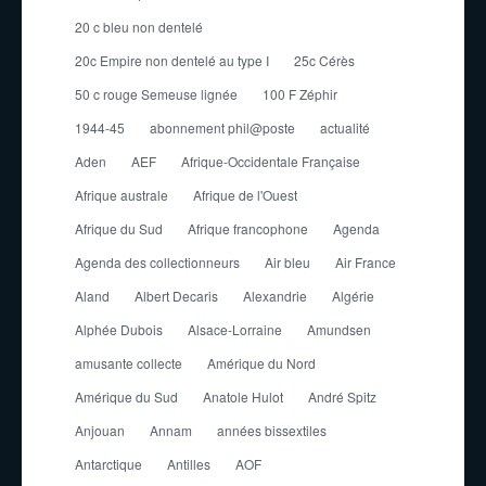
20 c bleu non dentelé
20c Empire non dentelé au type I
25c Cérès
50 c rouge Semeuse lignée
100 F Zéphir
1944-45
abonnement phil@poste
actualité
Aden
AEF
Afrique-Occidentale Française
Afrique australe
Afrique de l'Ouest
Afrique du Sud
Afrique francophone
Agenda
Agenda des collectionneurs
Air bleu
Air France
Aland
Albert Decaris
Alexandrie
Algérie
Alphée Dubois
Alsace-Lorraine
Amundsen
amusante collecte
Amérique du Nord
Amérique du Sud
Anatole Hulot
André Spitz
Anjouan
Annam
années bissextiles
Antarctique
Antilles
AOF