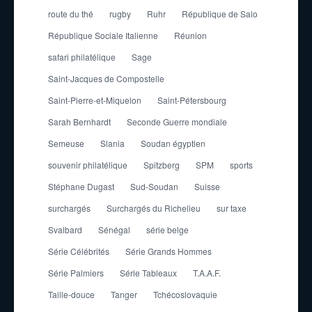
route du thé
rugby
Ruhr
République de Salo
République Sociale Italienne
Réunion
safari philatélique
Sage
Saint-Jacques de Compostelle
Saint-Pierre-et-Miquelon
Saint-Pétersbourg
Sarah Bernhardt
Seconde Guerre mondiale
Semeuse
Slania
Soudan égyptien
souvenir philatélique
Spitzberg
SPM
sports
Stéphane Dugast
Sud-Soudan
Suisse
surchargés
Surchargés du Richelieu
sur taxe
Svalbard
Sénégal
série belge
Série Célébrités
Série Grands Hommes
Série Palmiers
Série Tableaux
T.A.A.F.
Taille-douce
Tanger
Tchécoslovaquie