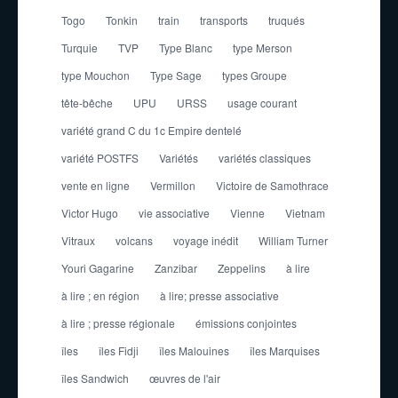
Togo
Tonkin
train
transports
truqués
Turquie
TVP
Type Blanc
type Merson
type Mouchon
Type Sage
types Groupe
tête-bêche
UPU
URSS
usage courant
variété grand C du 1c Empire dentelé
variété POSTFS
Variétés
variétés classiques
vente en ligne
Vermillon
Victoire de Samothrace
Victor Hugo
vie associative
Vienne
Vietnam
Vitraux
volcans
voyage inédit
William Turner
Youri Gagarine
Zanzibar
Zeppelins
à lire
à lire ; en région
à lire; presse associative
à lire ; presse régionale
émissions conjointes
îles
îles Fidji
îles Malouines
îles Marquises
îles Sandwich
œuvres de l'air