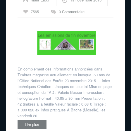
7565
0 Commentaire
En complément des informations annoncées dans
Timbres magazine actuellement en kiosque. 50 ans de
l’Office National des Forêts 23 novembre 2015 Infos
techniques Création : Jacques de Loustal Mise en page
et conception du TAD : Valérie Besser Impression :
héliogravure Format : 40,85 x 30 mm Présentation :
42 timbres à la feuille Valeur faciale : 0,68 € Tirage :
1 000 020 ex Infos pratiques A Bitche (Moselle), les
vendredi 20
Lire plus