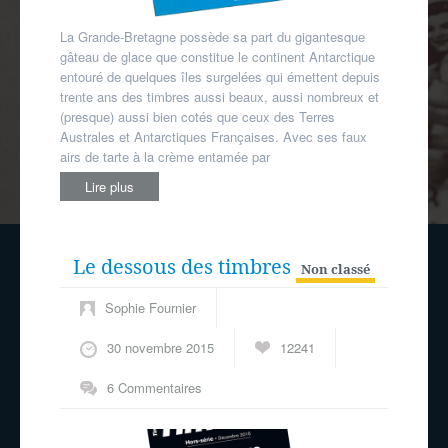
La Grande-Bretagne possède sa part du gigantesque
gâteau de glace que constitue le continent Antarctique
entouré de quelques îles surgelées qui émettent depuis
trente ans des timbres aussi beaux, aussi nombreux et
(presque) aussi bien cotés que ceux des Terres
Australes et Antarctiques Françaises. Avec ses faux
airs de tarte à la crème entamée par
Lire plus
Le dessous des timbres
Non classé
Sophie Fournier
30 novembre 2015
12241
6 Commentaires