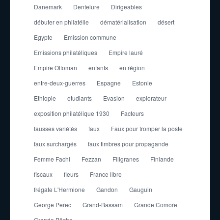
Danemark
Dentelure
Dirigeables
débuter en philatélie
dématérialisation
désert
Egypte
Emission commune
Emissions philatéliques
Empire lauré
Empire Ottoman
enfants
en région
entre-deux-guerres
Espagne
Estonie
Ethiopie
etudiants
Evasion
explorateur
exposition philatélique 1930
Facteurs
fausses variétés
faux
Faux pour tromper la poste
faux surchargés
faux timbres pour propagande
Femme Fachi
Fezzan
Filigranes
Finlande
fiscaux
fleurs
France libre
frégate L'Hermione
Gandon
Gauguin
George Perec
Grand-Bassam
Grande Comore
Grande Pêche