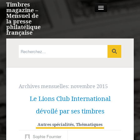
Timbres
magazine –
Mensuel de
la presse
philatélique
française
Qui sommes nous?
France, Monaco, Andorre
Expression française
Archives mensuelles:
novembre 2015
Le Lions Club International
Europe
dévoilé par ses timbres
Outre-mer
Autres spécialités
,
Thématiques
Agenda
Sophie Fournier