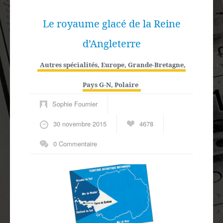
Le royaume glacé de la Reine
d’Angleterre
Autres spécialités
,
Europe
,
Grande-Bretagne
,
Pays G-N
,
Polaire
Sophie Fournier
30 novembre 2015
4678
0 Commentaire