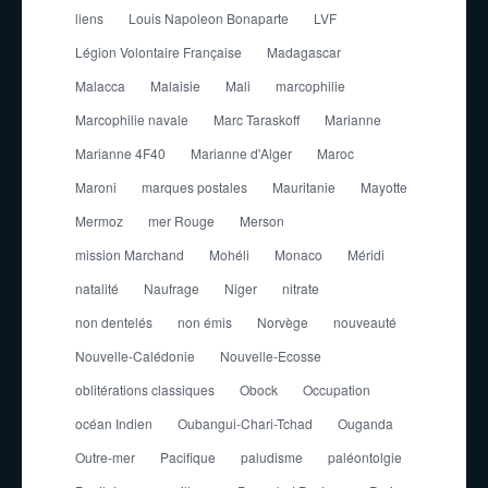
liens
Louis Napoleon Bonaparte
LVF
Légion Volontaire Française
Madagascar
Malacca
Malaisie
Mali
marcophilie
Marcophilie navale
Marc Taraskoff
Marianne
Marianne 4F40
Marianne d'Alger
Maroc
Maroni
marques postales
Mauritanie
Mayotte
Mermoz
mer Rouge
Merson
mission Marchand
Mohéli
Monaco
Méridi
natalité
Naufrage
Niger
nitrate
non dentelés
non émis
Norvège
nouveauté
Nouvelle-Calédonie
Nouvelle-Ecosse
oblitérations classiques
Obock
Occupation
océan Indien
Oubangui-Chari-Tchad
Ouganda
Outre-mer
Pacifique
paludisme
paléontolgie