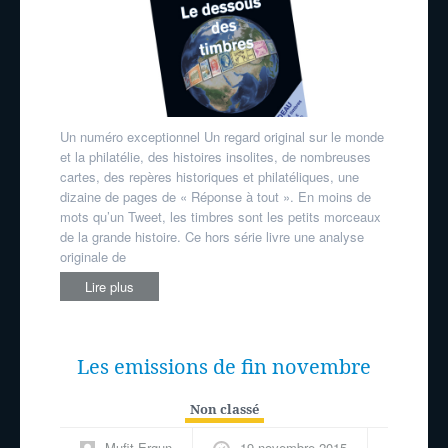
Un numéro exceptionnel Un regard original sur le monde
et la philatélie, des histoires insolites, de nombreuses
cartes, des repères historiques et philatéliques, une
dizaine de pages de « Réponse à tout ». En moins de
mots qu’un Tweet, les timbres sont les petits morceaux
de la grande histoire. Ce hors série livre une analyse
originale de
Lire plus
Les emissions de fin novembre
Non classé
Mufit Ergun
19 novembre 2015