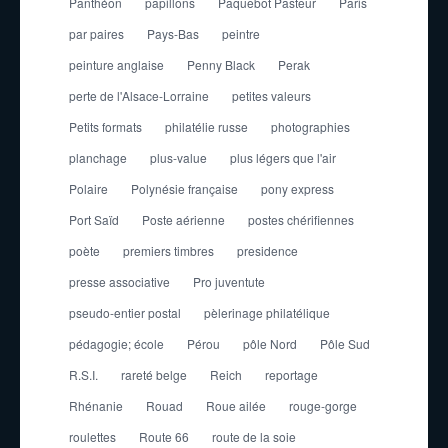
Panthéon
papillons
Paquebot Pasteur
Paris
par paires
Pays-Bas
peintre
peinture anglaise
Penny Black
Perak
perte de l'Alsace-Lorraine
petites valeurs
Petits formats
philatélie russe
photographies
planchage
plus-value
plus légers que l'air
Polaire
Polynésie française
pony express
Port Saïd
Poste aérienne
postes chérifiennes
poète
premiers timbres
presidence
presse associative
Pro juventute
pseudo-entier postal
pèlerinage philatélique
pédagogie; école
Pérou
pôle Nord
Pôle Sud
R.S.I.
rareté belge
Reich
reportage
Rhénanie
Rouad
Roue ailée
rouge-gorge
roulettes
Route 66
route de la soie