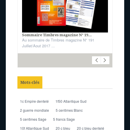
Sommaire Timbres magazine N° 19...
Au sommaire de Timbres magazine N° 191
Juillet/Aout 2017 ...
Mots-clés
1c Empire dentelé
1f50 Atlantique Sud
2 guerre mondiale
5 centimes Blanc
5 centimes Sage
5 francs Sage
10f Atlantique Sud
20 c bleu
20 c bleu dentelé