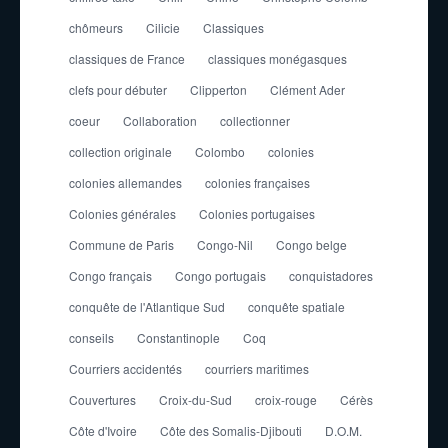
chômeurs
Cilicie
Classiques
classiques de France
classiques monégasques
clefs pour débuter
Clipperton
Clément Ader
coeur
Collaboration
collectionner
collection originale
Colombo
colonies
colonies allemandes
colonies françaises
Colonies générales
Colonies portugaises
Commune de Paris
Congo-Nil
Congo belge
Congo français
Congo portugais
conquistadores
conquête de l'Atlantique Sud
conquête spatiale
conseils
Constantinople
Coq
Courriers accidentés
courriers maritimes
Couvertures
Croix-du-Sud
croix-rouge
Cérès
Côte d'Ivoire
Côte des Somalis-Djibouti
D.O.M.