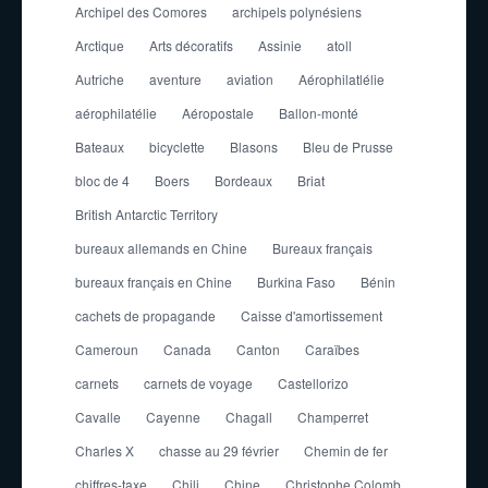
Archipel des Comores
archipels polynésiens
Arctique
Arts décoratifs
Assinie
atoll
Autriche
aventure
aviation
Aérophilatlélie
aérophilatélie
Aéropostale
Ballon-monté
Bateaux
bicyclette
Blasons
Bleu de Prusse
bloc de 4
Boers
Bordeaux
Briat
British Antarctic Territory
bureaux allemands en Chine
Bureaux français
bureaux français en Chine
Burkina Faso
Bénin
cachets de propagande
Caisse d'amortissement
Cameroun
Canada
Canton
Caraïbes
carnets
carnets de voyage
Castellorizo
Cavalle
Cayenne
Chagall
Champerret
Charles X
chasse au 29 février
Chemin de fer
chiffres-taxe
Chili
Chine
Christophe Colomb