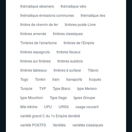
thématique steamers
thématique vélo
thématique émissions communes
thématique îles
timbre de chemin de fer
timbres-poste-Livre
timbres amende
timbres classiques
Timbres de l'amertume
timbres de l'Empire
timbres espagnols
timbres fiscaux
timbres sur timbres
timbres suédois
timbres tableaux
timbres à surtaxe
Titanic
Togo
Tonkin
train
transports
truqués
Turquie
TVP
Type Blanc
type Merson
type Mouchon
Type Sage
types Groupe
tête-bêche
UPU
URSS
usage courant
variété grand C du 1c Empire dentelé
variété POSTFS
Variétés
variétés classiques