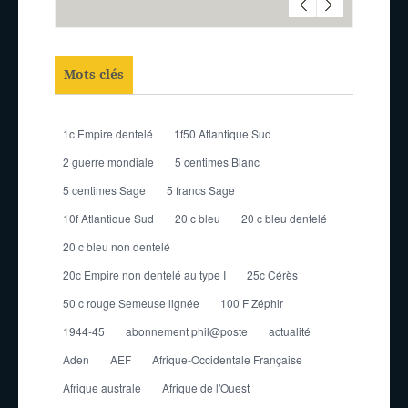
Mots-clés
1c Empire dentelé
1f50 Atlantique Sud
2 guerre mondiale
5 centimes Blanc
5 centimes Sage
5 francs Sage
10f Atlantique Sud
20 c bleu
20 c bleu dentelé
20 c bleu non dentelé
20c Empire non dentelé au type I
25c Cérès
50 c rouge Semeuse lignée
100 F Zéphir
1944-45
abonnement phil@poste
actualité
Aden
AEF
Afrique-Occidentale Française
Afrique australe
Afrique de l'Ouest