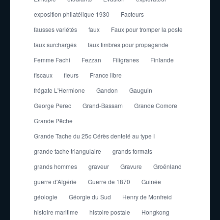
exposition philatélique 1930
Facteurs
fausses variétés
faux
Faux pour tromper la poste
faux surchargés
faux timbres pour propagande
Femme Fachi
Fezzan
Filigranes
Finlande
fiscaux
fleurs
France libre
frégate L'Hermione
Gandon
Gauguin
George Perec
Grand-Bassam
Grande Comore
Grande Pêche
Grande Tache du 25c Cérès dentelé au type I
grande tache triangulaire
grands formats
grands hommes
graveur
Gravure
Groënland
guerre d'Algérie
Guerre de 1870
Guinée
géologie
Géorgie du Sud
Henry de Monfreid
histoire maritime
histoire postale
Hongkong