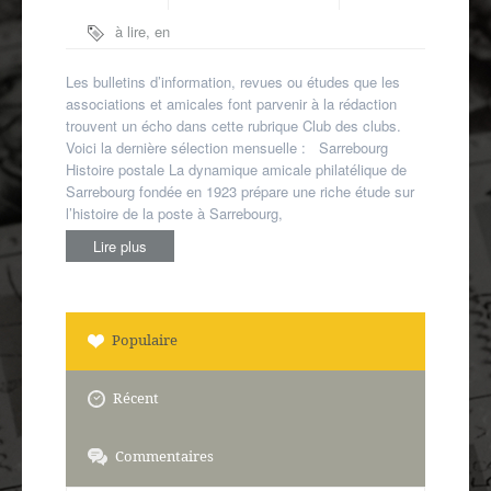
Autres spécialités
à lire
,
en
Mon compte
région
,
presse
associative
Les bulletins d’information, revues ou études que les
associations et amicales font parvenir à la rédaction
trouvent un écho dans cette rubrique Club des clubs.
Voici la dernière sélection mensuelle : Sarrebourg
Histoire postale La dynamique amicale philatélique de
Sarrebourg fondée en 1923 prépare une riche étude sur
l’histoire de la poste à Sarrebourg,
Lire plus
Populaire
Récent
Commentaires