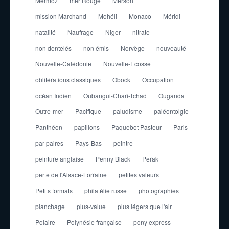
Mermoz
mer Rouge
Merson
mission Marchand
Mohéli
Monaco
Méridi
natalité
Naufrage
Niger
nitrate
non dentelés
non émis
Norvège
nouveauté
Nouvelle-Calédonie
Nouvelle-Ecosse
oblitérations classiques
Obock
Occupation
océan Indien
Oubangui-Chari-Tchad
Ouganda
Outre-mer
Pacifique
paludisme
paléontolgie
Panthéon
papillons
Paquebot Pasteur
Paris
par paires
Pays-Bas
peintre
peinture anglaise
Penny Black
Perak
perte de l'Alsace-Lorraine
petites valeurs
Petits formats
philatélie russe
photographies
planchage
plus-value
plus légers que l'air
Polaire
Polynésie française
pony express