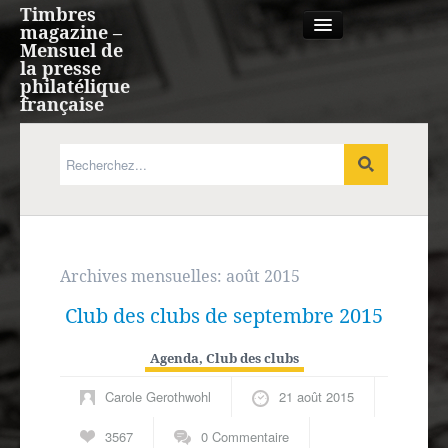
Timbres
magazine –
Mensuel de
la presse
philatélique
française
Qui sommes nous?
France, Monaco, Andorre
Expression française
Archives mensuelles:
août 2015
Club des clubs de septembre 2015
Europe
Agenda
,
Club des clubs
Outre-mer
Carole Gerothwohl
21 août 2015
Agenda
3567
0 Commentaire