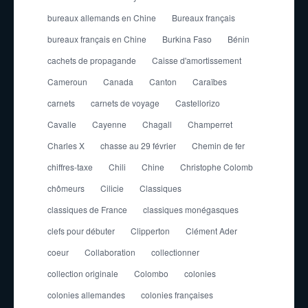
bureaux allemands en Chine
Bureaux français
bureaux français en Chine
Burkina Faso
Bénin
cachets de propagande
Caisse d'amortissement
Cameroun
Canada
Canton
Caraïbes
carnets
carnets de voyage
Castellorizo
Cavalle
Cayenne
Chagall
Champerret
Charles X
chasse au 29 février
Chemin de fer
chiffres-taxe
Chili
Chine
Christophe Colomb
chômeurs
Cilicie
Classiques
classiques de France
classiques monégasques
clefs pour débuter
Clipperton
Clément Ader
coeur
Collaboration
collectionner
collection originale
Colombo
colonies
colonies allemandes
colonies françaises