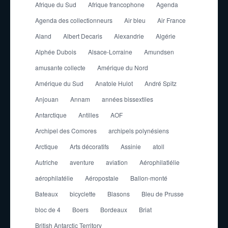
Afrique du Sud
Afrique francophone
Agenda
Agenda des collectionneurs
Air bleu
Air France
Aland
Albert Decaris
Alexandrie
Algérie
Alphée Dubois
Alsace-Lorraine
Amundsen
amusante collecte
Amérique du Nord
Amérique du Sud
Anatole Hulot
André Spitz
Anjouan
Annam
années bissextiles
Antarctique
Antilles
AOF
Archipel des Comores
archipels polynésiens
Arctique
Arts décoratifs
Assinie
atoll
Autriche
aventure
aviation
Aérophilatlélie
aérophilatélie
Aéropostale
Ballon-monté
Bateaux
bicyclette
Blasons
Bleu de Prusse
bloc de 4
Boers
Bordeaux
Briat
British Antarctic Territory