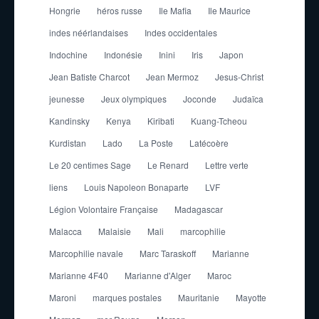
Hongrie
héros russe
Ile Mafia
Ile Maurice
indes néérlandaises
Indes occidentales
Indochine
Indonésie
Inini
Iris
Japon
Jean Batiste Charcot
Jean Mermoz
Jesus-Christ
jeunesse
Jeux olympiques
Joconde
Judaïca
Kandinsky
Kenya
Kiribati
Kuang-Tcheou
Kurdistan
Lado
La Poste
Latécoère
Le 20 centimes Sage
Le Renard
Lettre verte
liens
Louis Napoleon Bonaparte
LVF
Légion Volontaire Française
Madagascar
Malacca
Malaisie
Mali
marcophilie
Marcophilie navale
Marc Taraskoff
Marianne
Marianne 4F40
Marianne d'Alger
Maroc
Maroni
marques postales
Mauritanie
Mayotte