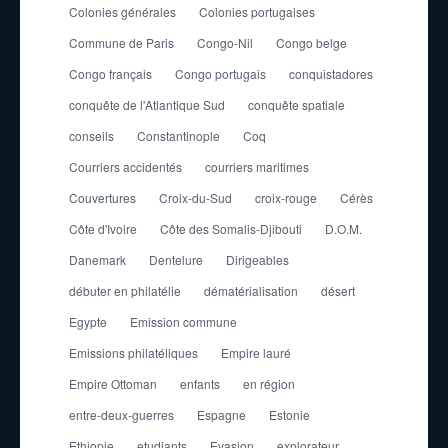
Colonies générales
Colonies portugaises
Commune de Paris
Congo-Nil
Congo belge
Congo français
Congo portugais
conquistadores
conquête de l'Atlantique Sud
conquête spatiale
conseils
Constantinople
Coq
Courriers accidentés
courriers maritimes
Couvertures
Croix-du-Sud
croix-rouge
Cérès
Côte d'Ivoire
Côte des Somalis-Djibouti
D.O.M.
Danemark
Dentelure
Dirigeables
débuter en philatélie
dématérialisation
désert
Egypte
Emission commune
Emissions philatéliques
Empire lauré
Empire Ottoman
enfants
en région
entre-deux-guerres
Espagne
Estonie
Ethiopie
etudiants
Evasion
explorateur