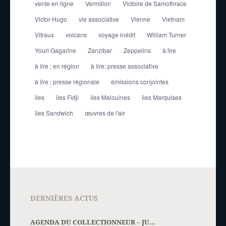
vente en ligne
Vermillon
Victoire de Samothrace
Victor Hugo
vie associative
Vienne
Vietnam
Vitraux
volcans
voyage inédit
William Turner
Youri Gagarine
Zanzibar
Zeppelins
à lire
à lire ; en région
à lire; presse associative
à lire ; presse régionale
émissions conjointes
îles
îles Fidji
îles Malouines
îles Marquises
îles Sandwich
œuvres de l'air
DERNIÈRES ACTUS
AGENDA DU COLLECTIONNEUR – JU...