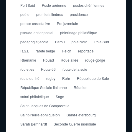
Port Saïd
Poste aérienne
postes chérifiennes
poète
premiers timbres
presidence
presse associative
Pro juventute
pseudo-entier postal
pèlerinage philatélique
pédagogie; école
Pérou
pôle Nord
Pôle Sud
R.S.I.
rareté belge
Reich
reportage
Rhénanie
Rouad
Roue ailée
rouge-gorge
roulettes
Route 66
route de la soie
route du thé
rugby
Ruhr
République de Salo
République Sociale Italienne
Réunion
safari philatélique
Sage
Saint-Jacques de Compostelle
Saint-Pierre-et-Miquelon
Saint-Pétersbourg
Sarah Bernhardt
Seconde Guerre mondiale