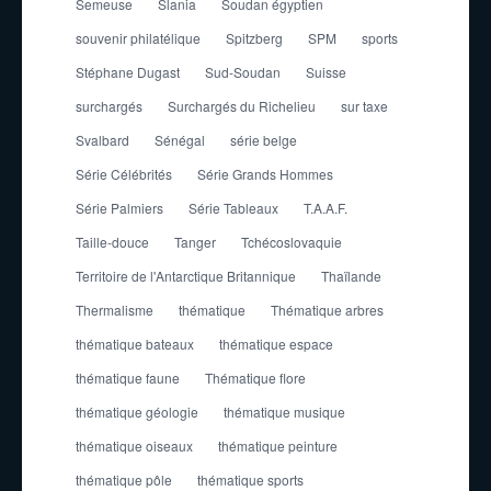
Semeuse
Slania
Soudan égyptien
souvenir philatélique
Spitzberg
SPM
sports
Stéphane Dugast
Sud-Soudan
Suisse
surchargés
Surchargés du Richelieu
sur taxe
Svalbard
Sénégal
série belge
Série Célébrités
Série Grands Hommes
Série Palmiers
Série Tableaux
T.A.A.F.
Taille-douce
Tanger
Tchécoslovaquie
Territoire de l'Antarctique Britannique
Thaïlande
Thermalisme
thématique
Thématique arbres
thématique bateaux
thématique espace
thématique faune
Thématique flore
thématique géologie
thématique musique
thématique oiseaux
thématique peinture
thématique pôle
thématique sports