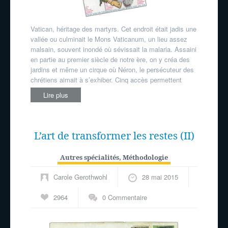
Vatican, héritage des martyrs. Cet endroit était jadis une
vallée ou culminait le Mons Vaticanum, un lieu assez
malsain, souvent inondé où sévissait la malaria. Assaini
en partie au premier siècle de notre ère, on y créa des
jardins et même un cirque où Néron, le persécuteur des
chrétiens aimait à s’exhiber. Cinq accès permettent
Lire plus
L’art de transformer les restes (II)
Autres spécialités
,
Méthodologie
Carole Gerothwohl
28 mai 2015
2964
0 Commentaire