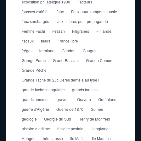
exposition philatélique 1930
Facteurs
fausses variétés
faux
Faux pour tromper la poste
faux surchargés
faux timbres pour propagande
Femme Fachi
Fezzan
Filigranes
Finlande
fiscaux
fleurs
France libre
frégate L'Hermione
Gandon
Gauguin
George Perec
Grand-Bassam
Grande Comore
Grande Pêche
Grande Tache du 25c Cérès dentelé au type I
grande tache triangulaire
grands formats
grands hommes
graveur
Gravure
Groënland
guerre d'Algérie
Guerre de 1870
Guinée
géologie
Géorgie du Sud
Henry de Monfreid
histoire maritime
histoire postale
Hongkong
Hongrie
héros russe
Ile Mafia
Ile Maurice