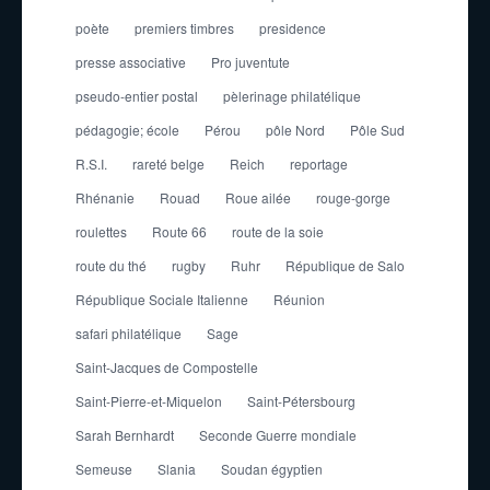
poète
premiers timbres
presidence
presse associative
Pro juventute
pseudo-entier postal
pèlerinage philatélique
pédagogie; école
Pérou
pôle Nord
Pôle Sud
R.S.I.
rareté belge
Reich
reportage
Rhénanie
Rouad
Roue ailée
rouge-gorge
roulettes
Route 66
route de la soie
route du thé
rugby
Ruhr
République de Salo
République Sociale Italienne
Réunion
safari philatélique
Sage
Saint-Jacques de Compostelle
Saint-Pierre-et-Miquelon
Saint-Pétersbourg
Sarah Bernhardt
Seconde Guerre mondiale
Semeuse
Slania
Soudan égyptien