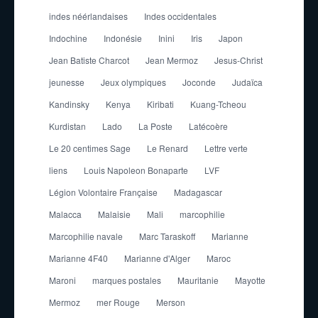
indes néérlandaises
Indes occidentales
Indochine
Indonésie
Inini
Iris
Japon
Jean Batiste Charcot
Jean Mermoz
Jesus-Christ
jeunesse
Jeux olympiques
Joconde
Judaïca
Kandinsky
Kenya
Kiribati
Kuang-Tcheou
Kurdistan
Lado
La Poste
Latécoère
Le 20 centimes Sage
Le Renard
Lettre verte
liens
Louis Napoleon Bonaparte
LVF
Légion Volontaire Française
Madagascar
Malacca
Malaisie
Mali
marcophilie
Marcophilie navale
Marc Taraskoff
Marianne
Marianne 4F40
Marianne d'Alger
Maroc
Maroni
marques postales
Mauritanie
Mayotte
Mermoz
mer Rouge
Merson