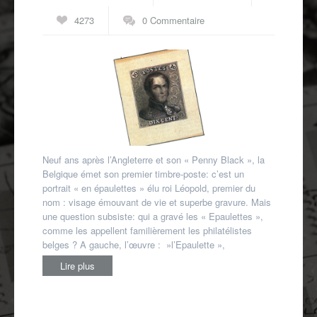
Autres spécialités
4273
0 Commentaire
Mon compte
Neuf ans après l’Angleterre et son « Penny Black », la
Belgique émet son premier timbre-poste: c’est un
portrait « en épaulettes » élu roi Léopold, premier du
nom : visage émouvant de vie et superbe gravure. Mais
une question subsiste: qui a gravé les « Epaulettes »,
comme les appellent familièrement les philatélistes
belges ? A gauche, l’œuvre : »l’Epaulette »,
Lire plus