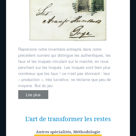
Reprenons notre inventaire entrepris dans notre
précédent numéro qui distingue les authentiques, les
faux et les truqués circulant sur le marché, en nous
penchant sur les truqués. Les truqués sont bien plus
nombreux que les faux ! ce n’est pas étonnant : leur
« production », très lucrative, ne réclame que peu de
moyens. But du jeu
Lire plus
L’art de transformer les restes
Autres spécialités
,
Méthodologie