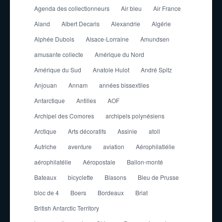
Agenda des collectionneurs
Air bleu
Air France
Aland
Albert Decaris
Alexandrie
Algérie
Alphée Dubois
Alsace-Lorraine
Amundsen
amusante collecte
Amérique du Nord
Amérique du Sud
Anatole Hulot
André Spitz
Anjouan
Annam
années bissextiles
Antarctique
Antilles
AOF
Archipel des Comores
archipels polynésiens
Arctique
Arts décoratifs
Assinie
atoll
Autriche
aventure
aviation
Aérophilatlélie
aérophilatélie
Aéropostale
Ballon-monté
Bateaux
bicyclette
Blasons
Bleu de Prusse
bloc de 4
Boers
Bordeaux
Briat
British Antarctic Territory