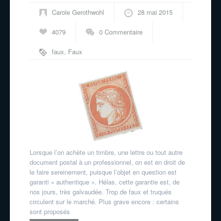
Carole Gerothwohl
28 mai 2015
4079
0 Commentaire
faux
,
Faux
pour tromper la
poste
,
truqués
Lorsque l’on achète un timbre, une lettre ou tout autre
document postal à un professionnel, on est en droit de
le faire sereinement, puisque l’objet en question est
garanti « authentique ». Hélas, cette garantie est, de
nos jours, très galvaudée. Trop de faux et truqués
circulent sur le marché. Plus grave encore : certains
sont proposés