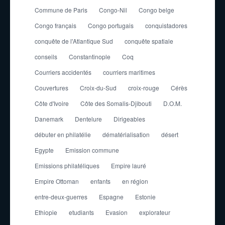
Commune de Paris
Congo-Nil
Congo belge
Congo français
Congo portugais
conquistadores
conquête de l'Atlantique Sud
conquête spatiale
conseils
Constantinople
Coq
Courriers accidentés
courriers maritimes
Couvertures
Croix-du-Sud
croix-rouge
Cérès
Côte d'Ivoire
Côte des Somalis-Djibouti
D.O.M.
Danemark
Dentelure
Dirigeables
débuter en philatélie
dématérialisation
désert
Egypte
Emission commune
Emissions philatéliques
Empire lauré
Empire Ottoman
enfants
en région
entre-deux-guerres
Espagne
Estonie
Ethiopie
etudiants
Evasion
explorateur