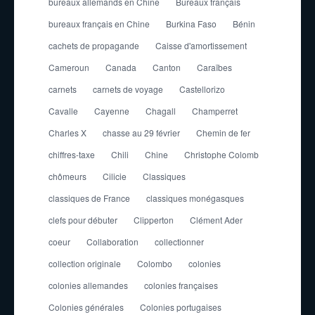
bureaux allemands en Chine
Bureaux français
bureaux français en Chine
Burkina Faso
Bénin
cachets de propagande
Caisse d'amortissement
Cameroun
Canada
Canton
Caraïbes
carnets
carnets de voyage
Castellorizo
Cavalle
Cayenne
Chagall
Champerret
Charles X
chasse au 29 février
Chemin de fer
chiffres-taxe
Chili
Chine
Christophe Colomb
chômeurs
Cilicie
Classiques
classiques de France
classiques monégasques
clefs pour débuter
Clipperton
Clément Ader
coeur
Collaboration
collectionner
collection originale
Colombo
colonies
colonies allemandes
colonies françaises
Colonies générales
Colonies portugaises