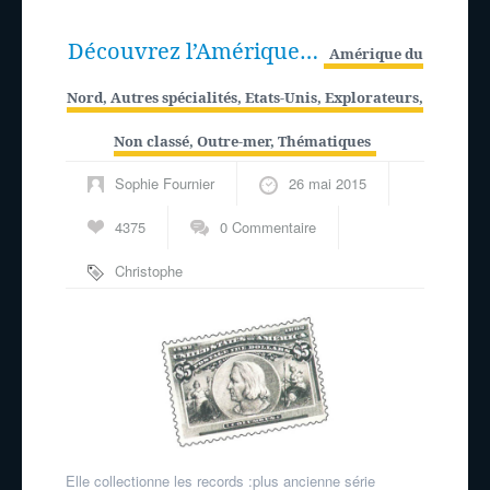
Découvrez l’Amérique…
Amérique du
Nord
,
Autres spécialités
,
Etats-Unis
,
Explorateurs
,
Non classé
,
Outre-mer
,
Thématiques
Sophie Fournier
26 mai 2015
4375
0 Commentaire
Christophe
Colomb
Elle collectionne les records :plus ancienne série