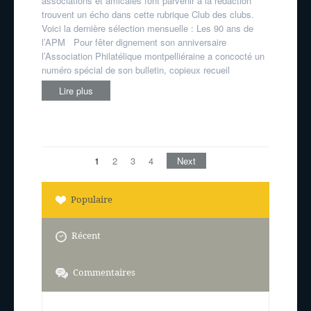
associations et amicales font parvenir à la rédaction
trouvent un écho dans cette rubrique Club des clubs.
Voici la dernière sélection mensuelle : Les 90 ans de
l’APM Pour fêter dignement son anniversaire
l’Association Philatélique montpelliéraine a concocté un
numéro spécial de son bulletin, copieux recueil
Lire plus
1
2
3
4
Next
Populaire
Récent
Commentaires