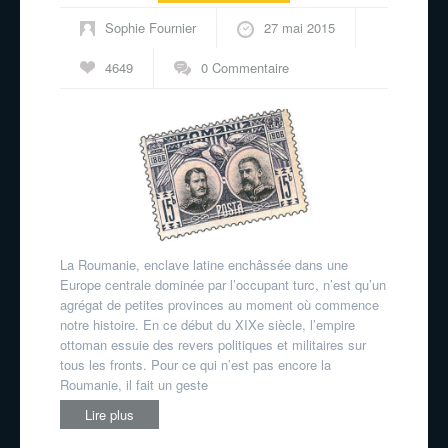
Sophie Fournier
27 mai 2015
4649
0 Commentaire
La Roumanie, enclave latine enchâssée dans une
Europe centrale dominée par l’occupant turc, n’est qu’un
agrégat de petites provinces au moment où commence
notre histoire. En ce début du XIXe siècle, l’empire
ottoman essuie des revers politiques et militaires sur
tous les fronts. Pour ce qui n’est pas encore la
Roumanie, il fait un geste
Lire plus