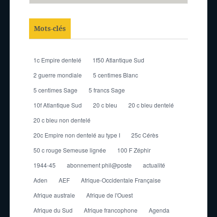
Mots-clés
1c Empire dentelé
1f50 Atlantique Sud
2 guerre mondiale
5 centimes Blanc
5 centimes Sage
5 francs Sage
10f Atlantique Sud
20 c bleu
20 c bleu dentelé
20 c bleu non dentelé
20c Empire non dentelé au type I
25c Cérès
50 c rouge Semeuse lignée
100 F Zéphir
1944-45
abonnement phil@poste
actualité
Aden
AEF
Afrique-Occidentale Française
Afrique australe
Afrique de l'Ouest
Afrique du Sud
Afrique francophone
Agenda