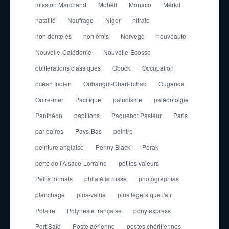
mission Marchand
Mohéli
Monaco
Méridi
natalité
Naufrage
Niger
nitrate
non dentelés
non émis
Norvège
nouveauté
Nouvelle-Calédonie
Nouvelle-Ecosse
oblitérations classiques
Obock
Occupation
océan Indien
Oubangui-Chari-Tchad
Ouganda
Outre-mer
Pacifique
paludisme
paléontolgie
Panthéon
papillons
Paquebot Pasteur
Paris
par paires
Pays-Bas
peintre
peinture anglaise
Penny Black
Perak
perte de l'Alsace-Lorraine
petites valeurs
Petits formats
philatélie russe
photographies
planchage
plus-value
plus légers que l'air
Polaire
Polynésie française
pony express
Port Saïd
Poste aérienne
postes chérifiennes