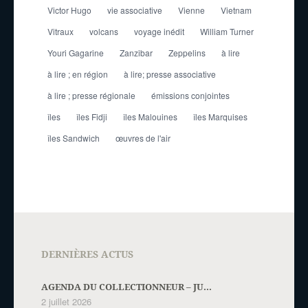
Victor Hugo
vie associative
Vienne
Vietnam
Vitraux
volcans
voyage inédit
William Turner
Youri Gagarine
Zanzibar
Zeppelins
à lire
à lire ; en région
à lire; presse associative
à lire ; presse régionale
émissions conjointes
îles
îles Fidji
îles Malouines
îles Marquises
îles Sandwich
œuvres de l'air
DERNIÈRES ACTUS
AGENDA DU COLLECTIONNEUR – JU...
2 juillet 2026