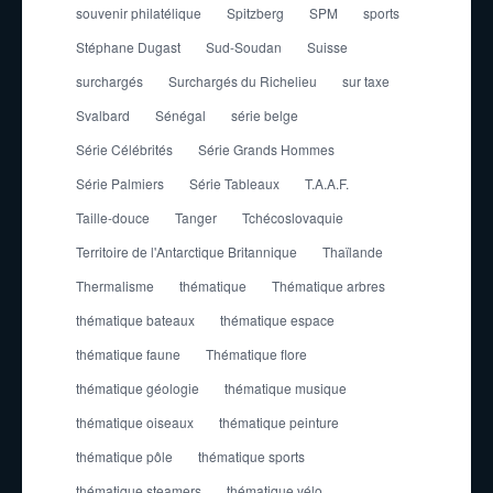
souvenir philatélique
Spitzberg
SPM
sports
Stéphane Dugast
Sud-Soudan
Suisse
surchargés
Surchargés du Richelieu
sur taxe
Svalbard
Sénégal
série belge
Série Célébrités
Série Grands Hommes
Série Palmiers
Série Tableaux
T.A.A.F.
Taille-douce
Tanger
Tchécoslovaquie
Territoire de l'Antarctique Britannique
Thaïlande
Thermalisme
thématique
Thématique arbres
thématique bateaux
thématique espace
thématique faune
Thématique flore
thématique géologie
thématique musique
thématique oiseaux
thématique peinture
thématique pôle
thématique sports
thématique steamers
thématique vélo