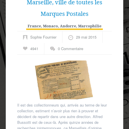
Marseille, ville de toutes les
Marques Postales
France, Monaco, Andorre
,
Marcophilie
Sophie Fournier
29 mai 2015
4941
0 Commentaire
Il est des collectionneurs qui, arrivés au terme de leur
collection, estiment n’avoir plus rien à prouver et
décident de repartir dans une autre direction. Alfred
Bussotti est de ceux-là. Après quinze années de
recherches ininterrompues, ce Marseillais d’origine,