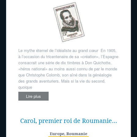
Le mythe éternel de l’idéaliste au grand cœur En 1905,
à l’occasion du tricentenaire de sa «création», l’Espagne
consacrait une série de dix timbres à Don Quichotte,
«héros national» au moins aussi connu de par le monde
que Christophe Colomb, son aîné dans la généalogie
des grands aventuriers. Mais si la vie du second,
quoique
Lire plus
Carol, premier roi de Roumanie…
Europe
,
Roumanie