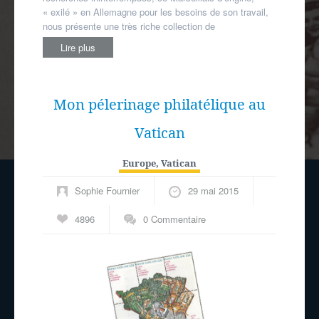
« exilé » en Allemagne pour les besoins de son travail,
nous présente une très riche collection de
Lire plus
Mon pélerinage philatélique au
Vatican
Europe
,
Vatican
Sophie Fournier
29 mai 2015
4896
0 Commentaire