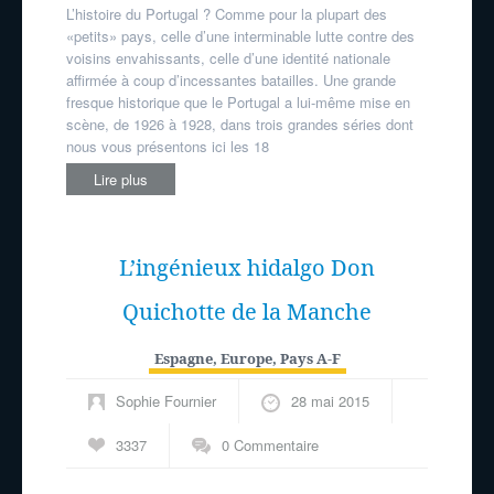
L’histoire du Portugal ? Comme pour la plupart des
«petits» pays, celle d’une interminable lutte contre des
voisins envahissants, celle d’une identité nationale
affirmée à coup d’incessantes batailles. Une grande
fresque historique que le Portugal a lui-même mise en
scène, de 1926 à 1928, dans trois grandes séries dont
nous vous présentons ici les 18
Lire plus
L’ingénieux hidalgo Don
Quichotte de la Manche
Espagne
,
Europe
,
Pays A-F
Sophie Fournier
28 mai 2015
3337
0 Commentaire