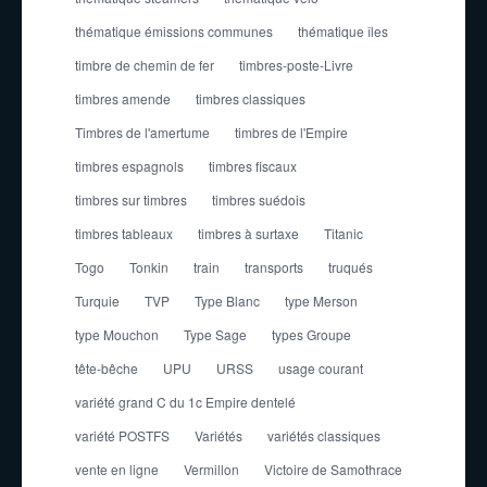
thématique émissions communes
thématique îles
timbre de chemin de fer
timbres-poste-Livre
timbres amende
timbres classiques
Timbres de l'amertume
timbres de l'Empire
timbres espagnols
timbres fiscaux
timbres sur timbres
timbres suédois
timbres tableaux
timbres à surtaxe
Titanic
Togo
Tonkin
train
transports
truqués
Turquie
TVP
Type Blanc
type Merson
type Mouchon
Type Sage
types Groupe
tête-bêche
UPU
URSS
usage courant
variété grand C du 1c Empire dentelé
variété POSTFS
Variétés
variétés classiques
vente en ligne
Vermillon
Victoire de Samothrace