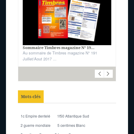
Sommaire Timbres magazine N° 19...
Au sommaire de Timbres magazine N° 191
Juillet/Aout 2017 ...
Mots-clés
1c Empire dentelé
1f50 Atlantique Sud
2 guerre mondiale
5 centimes Blanc