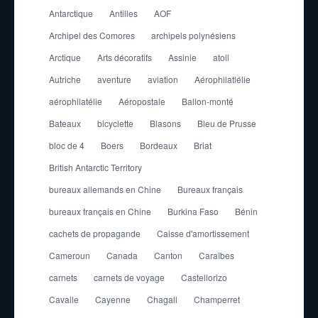
Antarctique
Antilles
AOF
Archipel des Comores
archipels polynésiens
Arctique
Arts décoratifs
Assinie
atoll
Autriche
aventure
aviation
Aérophilatlélie
aérophilatélie
Aéropostale
Ballon-monté
Bateaux
bicyclette
Blasons
Bleu de Prusse
bloc de 4
Boers
Bordeaux
Briat
British Antarctic Territory
bureaux allemands en Chine
Bureaux français
bureaux français en Chine
Burkina Faso
Bénin
cachets de propagande
Caisse d'amortissement
Cameroun
Canada
Canton
Caraïbes
carnets
carnets de voyage
Castellorizo
Cavalle
Cayenne
Chagall
Champerret