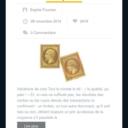
Sophie Fournier
28 novembre 2014
2419
0 Commentaire
Variations de cote Tout le monde le dit : « la qualité, ça
paie ! » Et, si cela ne suffisait pas, les résultats des
ventes ou les cours élevés des transactions le
confirment : un timbre, ou tout autre document, qu’il soit
rare ou non, obtient toujours un prix au-dessus de la
moyenne s’il possède le
Lire plus