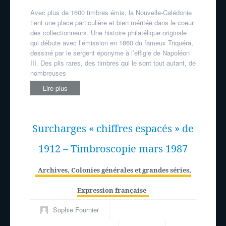
Avec plus de 1600 timbres émis, la Nouvelle-Calédonie
tient une place particulière et bien méritée dans le coeur
des collectionneurs. Une histoire philatélique originale
qui débute avec l’émission en 1860 du fameux Triquéra,
dessiné par le sergent éponyme à l’effigie de Napoléon
III. Des plis rares, des timbres qui le sont tout autant, de
nombreuses
Lire plus
Surcharges « chiffres espacés » de
1912 – Timbroscopie mars 1987
Archives
,
Colonies générales et grandes séries
,
Expression française
Sophie Fournier