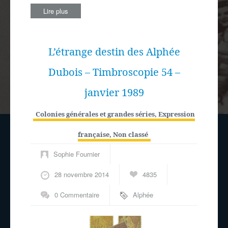
Lire plus
L’étrange destin des Alphée
Dubois – Timbroscopie 54 –
janvier 1989
Colonies générales et grandes séries
,
Expression
française
,
Non classé
Sophie Fournier
28 novembre 2014
4835
0 Commentaire
Alphée
Dubois