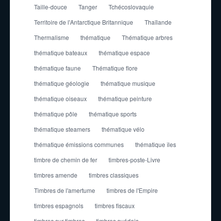
Taille-douce
Tanger
Tchécoslovaquie
Territoire de l'Antarctique Britannique
Thaïlande
Thermalisme
thématique
Thématique arbres
thématique bateaux
thématique espace
thématique faune
Thématique flore
thématique géologie
thématique musique
thématique oiseaux
thématique peinture
thématique pôle
thématique sports
thématique steamers
thématique vélo
thématique émissions communes
thématique îles
timbre de chemin de fer
timbres-poste-Livre
timbres amende
timbres classiques
Timbres de l'amertume
timbres de l'Empire
timbres espagnols
timbres fiscaux
timbres sur timbres
timbres suédois