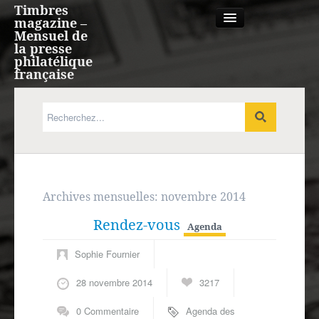
Timbres
magazine –
Mensuel de
la presse
philatélique
française
Qui sommes nous?
France, Monaco, Andorre
Expression française
Archives mensuelles:
novembre 2014
Rendez-vous
Europe
Agenda
Sophie Fournier
Outre-mer
28 novembre 2014
3217
Agenda
0 Commentaire
Agenda des