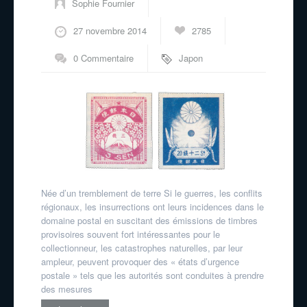
Sophie Fournier
27 novembre 2014
2785
0 Commentaire
Japon
Née d’un tremblement de terre Si le guerres, les conflits
régionaux, les insurrections ont leurs incidences dans le
domaine postal en suscitant des émissions de timbres
provisoires souvent fort intéressantes pour le
collectionneur, les catastrophes naturelles, par leur
ampleur, peuvent provoquer des « états d’urgence
postale » tels que les autorités sont conduites à prendre
des mesures