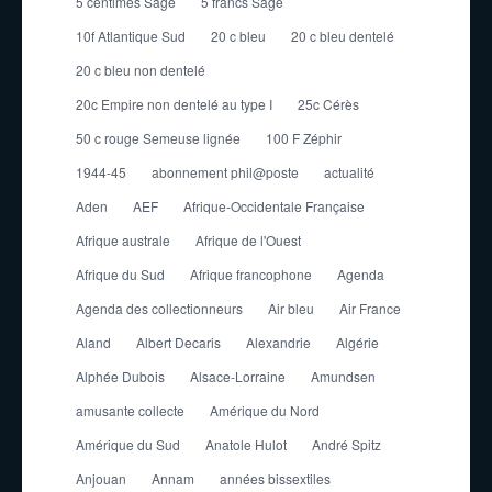
5 centimes Sage
5 francs Sage
10f Atlantique Sud
20 c bleu
20 c bleu dentelé
20 c bleu non dentelé
20c Empire non dentelé au type I
25c Cérès
50 c rouge Semeuse lignée
100 F Zéphir
1944-45
abonnement phil@poste
actualité
Aden
AEF
Afrique-Occidentale Française
Afrique australe
Afrique de l'Ouest
Afrique du Sud
Afrique francophone
Agenda
Agenda des collectionneurs
Air bleu
Air France
Aland
Albert Decaris
Alexandrie
Algérie
Alphée Dubois
Alsace-Lorraine
Amundsen
amusante collecte
Amérique du Nord
Amérique du Sud
Anatole Hulot
André Spitz
Anjouan
Annam
années bissextiles