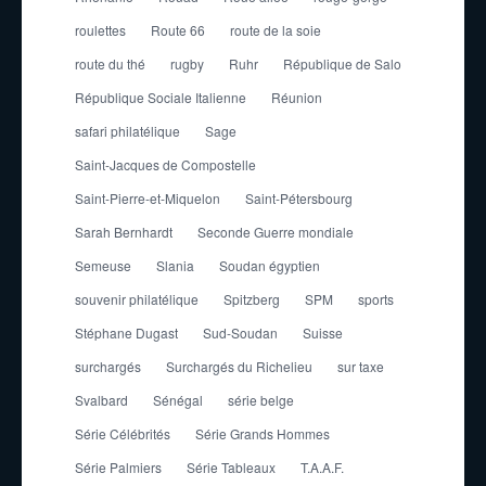
roulettes
Route 66
route de la soie
route du thé
rugby
Ruhr
République de Salo
République Sociale Italienne
Réunion
safari philatélique
Sage
Saint-Jacques de Compostelle
Saint-Pierre-et-Miquelon
Saint-Pétersbourg
Sarah Bernhardt
Seconde Guerre mondiale
Semeuse
Slania
Soudan égyptien
souvenir philatélique
Spitzberg
SPM
sports
Stéphane Dugast
Sud-Soudan
Suisse
surchargés
Surchargés du Richelieu
sur taxe
Svalbard
Sénégal
série belge
Série Célébrités
Série Grands Hommes
Série Palmiers
Série Tableaux
T.A.A.F.