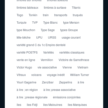
timbres tableaux
timbres à surtaxe
Titanic
Togo
Tonkin
train
transports
truqués
Turquie
TVP
Type Blanc
type Merson
type Mouchon
Type Sage
types Groupe
tête-bêche
UPU
URSS
usage courant
variété grand C du 1c Empire dentelé
variété POSTFS
Variétés
variétés classiques
vente en ligne
Vermillon
Victoire de Samothrace
Victor Hugo
vie associative
Vienne
Vietnam
Vitraux
volcans
voyage inédit
William Turner
Youri Gagarine
Zanzibar
Zeppelins
à lire
à lire ; en région
à lire; presse associative
à lire ; presse régionale
émissions conjointes
îles
îles Fidji
îles Malouines
îles Marquises