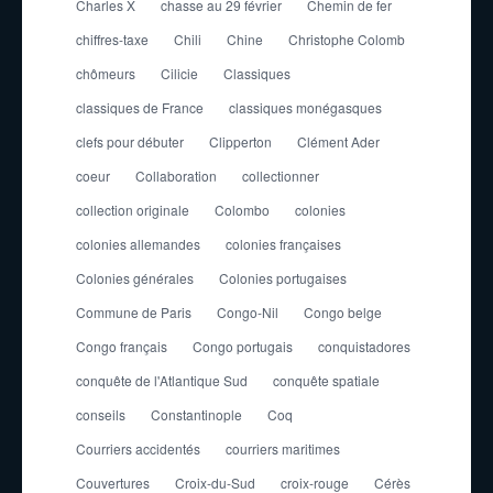
Charles X
chasse au 29 février
Chemin de fer
chiffres-taxe
Chili
Chine
Christophe Colomb
chômeurs
Cilicie
Classiques
classiques de France
classiques monégasques
clefs pour débuter
Clipperton
Clément Ader
coeur
Collaboration
collectionner
collection originale
Colombo
colonies
colonies allemandes
colonies françaises
Colonies générales
Colonies portugaises
Commune de Paris
Congo-Nil
Congo belge
Congo français
Congo portugais
conquistadores
conquête de l'Atlantique Sud
conquête spatiale
conseils
Constantinople
Coq
Courriers accidentés
courriers maritimes
Couvertures
Croix-du-Sud
croix-rouge
Cérès