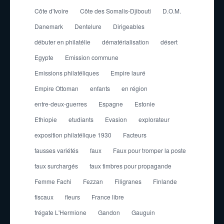
Côte d'Ivoire
Côte des Somalis-Djibouti
D.O.M.
Danemark
Dentelure
Dirigeables
débuter en philatélie
dématérialisation
désert
Egypte
Emission commune
Emissions philatéliques
Empire lauré
Empire Ottoman
enfants
en région
entre-deux-guerres
Espagne
Estonie
Ethiopie
etudiants
Evasion
explorateur
exposition philatélique 1930
Facteurs
fausses variétés
faux
Faux pour tromper la poste
faux surchargés
faux timbres pour propagande
Femme Fachi
Fezzan
Filigranes
Finlande
fiscaux
fleurs
France libre
frégate L'Hermione
Gandon
Gauguin