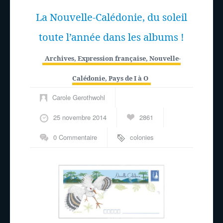
La Nouvelle-Calédonie, du soleil
toute l’année dans les albums !
Archives
,
Expression française
,
Nouvelle-
Calédonie
,
Pays de I à O
Carole Gerothwohl
25 novembre 2014
2861
0 Commentaire
colonies