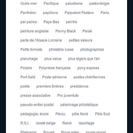
Outre-mer
Pacifique
paludisme
paléontolgie
Panthéon
papillons
Paquebot Pasteur
Paris
par paires
Pays-Bas
peintre
peinture anglaise
Penny Black
Perak
perte de l'Alsace-Lorraine
petites valeurs
Petits formats
philatélie russe
photographies
planchage
plus-value
plus légers que l'air
Polaire
Polynésie française
pony express
Port Saïd
Poste aérienne
postes chérifiennes
poète
premiers timbres
presidence
presse associative
Pro juventute
pseudo-entier postal
pèlerinage philatélique
pédagogie; école
Pérou
pôle Nord
Pôle Sud
R.S.I.
rareté belge
Reich
reportage
Rhénanie
Rouad
Roue ailée
rouge-gorge