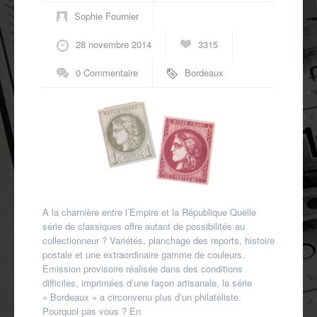
Sophie Fournier
28 novembre 2014
3315
0 Commentaire
Bordeaux
A la charnière entre l’Empire et la République Quelle
série de classiques offre autant de possibilités au
collectionneur ? Variétés, planchage des reports, histoire
postale et une extraordinaire gamme de couleurs.
Emission provisoire réalisée dans des conditions
difficiles, imprimées d’une façon artisanale, la série
« Bordeaux » a circonvenu plus d’un philatéliste.
Pourquoi pas vous ? En