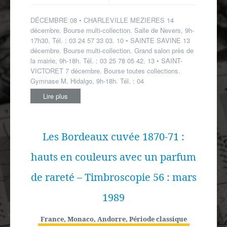
Autres spécialités
collectionneurs
DÉCEMBRE 08 • CHARLEVILLE MEZIERES 14
Mon compte
décembre. Bourse multi-collection. Salle de Nevers, 9h-
17h30. Tél. : 03 24 57 33 03. 10 • SAINTE SAVINE 13
décembre. Bourse multi-collection. Grand salon près de
la mairie, 9h-18h. Tél. : 03 25 78 05 42. 13 • SAINT-
VICTORET 7 décembre. Bourse toutes collections.
Gymnase M. Hidalgo, 9h-18h. Tél. : 04
Lire plus
Les Bordeaux cuvée 1870-71 :
hauts en couleurs avec un parfum
de rareté – Timbroscopie 56 : mars
1989
France, Monaco, Andorre
,
Période classique