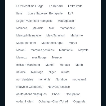
Le 20 centimes Sage
Le Renard
Lettre verte
liens
Louis Napoleon Bonaparte
LVF
Légion Volontaire Française
Madagascar
Malacca
Malaisie
Mali
marcophilie
Marcophilie navale
Marc Taraskoff
Marianne
Marianne 4F40
Marianne d'Alger
Maroc
Maroni
marques postales
Mauritanie
Mayotte
Mermoz
mer Rouge
Merson
mission Marchand
Mohéli
Monaco
Méridi
natalité
Naufrage
Niger
nitrate
non dentelés
non émis
Norvège
nouveauté
Nouvelle-Calédonie
Nouvelle-Ecosse
oblitérations classiques
Obock
Occupation
océan Indien
Oubangui-Chari-Tchad
Ouganda