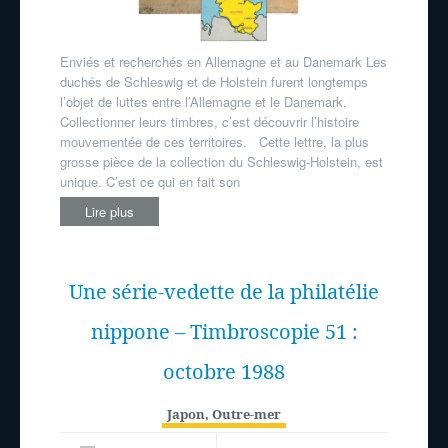
Enviés et recherchés en Allemagne et au Danemark Les
duchés de Schleswig et de Holstein furent longtemps
l’objet de luttes entre l’Allemagne et le Danemark.
Collectionner leurs timbres, c’est découvrir l’histoire
mouvementée de ces territoires. Cette lettre, la plus
grosse pièce de la collection du Schleswig-Holstein, est
unique. C’est ce qui en fait son
Lire plus
Une série-vedette de la philatélie
nippone – Timbroscopie 51 :
octobre 1988
Japon
,
Outre-mer