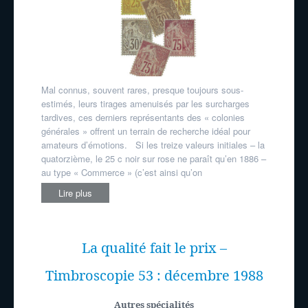
Mal connus, souvent rares, presque toujours sous-
estimés, leurs tirages amenuisés par les surcharges
tardives, ces derniers représentants des « colonies
générales » offrent un terrain de recherche idéal pour
amateurs d’émotions. Si les treize valeurs initiales – la
quatorzième, le 25 c noir sur rose ne paraît qu’en 1886 –
au type « Commerce » (c’est ainsi qu’on
Lire plus
La qualité fait le prix –
Timbroscopie 53 : décembre 1988
Autres spécialités