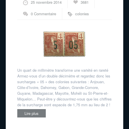
25 novembre 2014
3681
0 Commentaire
colonies
Un quart de millimètre transforme une variété en rareté
Armez-vous d’un double décimètre et regardez donc les
surcharges « 05 » des colonies suivantes : Anjouan,
Côte-d’Ivoire, Dahomey, Gabon, Grande-Comore,
Guyane, Madagascar, Mayotte, Mohéli ou St-Pierre-et­
Miquelon… Peut-être y découvrirez-vous que les chiffres
de la surcharge sont espacés de 1,75 mm au lieu de 2 !
Lire plus