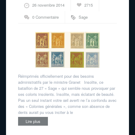
26 novembre 2014
2715
0 Commentaire
Sage
Réimprimés officiellement pour des besoins
administratifs par le ministre Granet Insolite, ce
bataillon de 27 « Sage » qui semble nous provoquer par
ses coloris insolents. Insolite, mais éclatant de beauté.
Pas un seul instant votre œil averti ne l’a confondu avec
des « Colonies générales », comme son absence de
dents aurait pu vous inciter à le
Lire plus