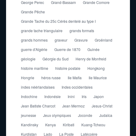
George Perec
Grand-Bassam
Grande Comore
Grande Pêche
Grande Tache du 25c Cérès dentelé au type I
grande tache triangulaire
grands formats
grands hommes
graveur
Gravure
Groënland
guerre d'Algérie
Guerre de 1870
Guinée
géologie
Géorgie du Sud
Henry de Monfreid
histoire maritime
histoire postale
Hongkong
Hongrie
héros russe
Ile Mafia
Ile Maurice
indes néérlandaises
Indes occidentales
Indochine
Indonésie
Inini
Iris
Japon
Jean Batiste Charcot
Jean Mermoz
Jesus-Christ
jeunesse
Jeux olympiques
Joconde
Judaïca
Kandinsky
Kenya
Kiribati
Kuang-Tcheou
Kurdistan
Lado
La Poste
Latécoère