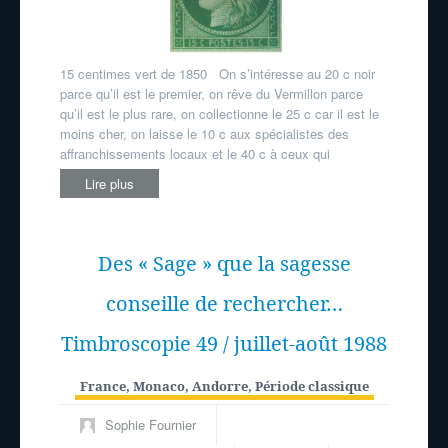
15 centimes vert de 1850 On s’intéresse au 20 c noir
parce qu’il est le premier, on rêve du Vermillon parce
qu’il est le plus rare, on collectionne le 25 c car il est le
moins cher, on laisse le 10 c aux spécialistes des
affranchissements locaux et le 40 c à ceux qui
Lire plus
Des « Sage » que la sagesse
conseille de rechercher…
Timbroscopie 49 / juillet-août 1988
France, Monaco, Andorre
,
Période classique
Sophie Fournier